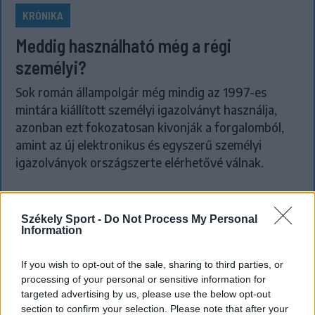
KRÓNIKA
Meddig használható még a régi
személyi?
Sok román állampolgár még mindig az 1997-es
mintára kiállított személyi igazolványt használja,
azonban ezt fokozatosan kivonják a forgalomból,
amint az új elektronikus és egyszerű személyi
igazolványok országszerte elérhetővé válnak.
Székely Sport -
Do Not Process My Personal
Information
If you wish to opt-out of the sale, sharing to third parties, or
processing of your personal or sensitive information for
targeted advertising by us, please use the below opt-out
section to confirm your selection. Please note that after your