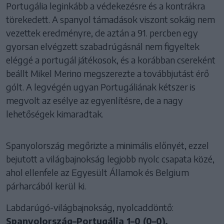
Portugália leginkább a védekezésre és a kontrákra
törekedett. A spanyol támadások viszont sokáig nem
vezettek eredményre, de aztán a 91. percben egy
gyorsan elvégzett szabadrúgásnál nem figyeltek
eléggé a portugál játékosok, és a korábban csereként
beállt Mikel Merino megszerezte a továbbjutást érő
gólt. A legvégén ugyan Portugáliának kétszer is
megvolt az esélye az egyenlítésre, de a nagy
lehetőségek kimaradtak.
Spanyolország megőrizte a minimális előnyét, ezzel
bejutott a világbajnokság legjobb nyolc csapata közé,
ahol ellenfele az Egyesült Államok és Belgium
párharcából kerül ki.
Labdarúgó-világbajnokság, nyolcaddöntő:
Spanyolország–Portugália 1–0 (0–0).