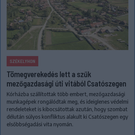
SZÉKELYHON
Tömegverekedés lett a szűk
mezőgazdasági úti vitából Csatószegen
Kórházba szállítottak több embert, mezőgazdasági
munkagépek rongálódtak meg, és ideiglenes védelmi
rendeleteket is kibocsátottak azután, hogy szombat
délután súlyos konfliktus alakult ki Csatószegen egy
elsőbbségadási vita nyomán.