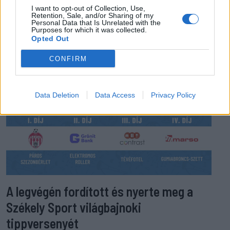
EZ IS ÉRDEKELHETI
I want to opt-out of Collection, Use,
Retention, Sale, and/or Sharing of my
Personal Data that Is Unrelated with the
Purposes for which it was collected.
Opted Out
CONFIRM
Data Deletion
Data Access
Privacy Policy
A legvégén fordított és nyerte meg a
Székely Sport világbajnoki
tippversenyét