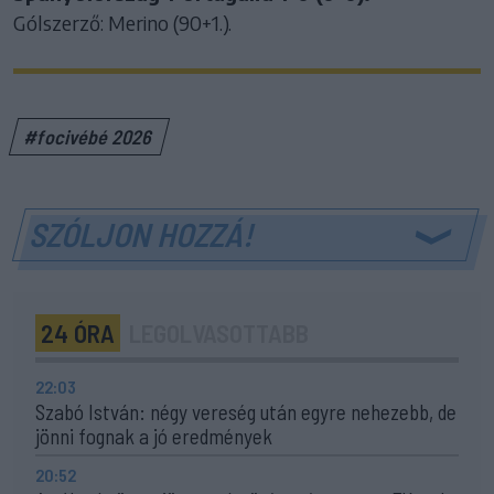
Gólszerző: Merino (90+1.).
#focivébé 2026
SZÓLJON HOZZÁ!
24 ÓRA
LEGOLVASOTTABB
22:03
Szabó István: négy vereség után egyre nehezebb, de
jönni fognak a jó eredmények
20:52