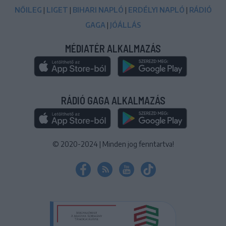
NŐILEG
|
LIGET
|
BIHARI NAPLÓ
|
ERDÉLYI NAPLÓ
|
RÁDIÓ
GAGA
|
JÓÁLLÁS
MÉDIATÉR ALKALMAZÁS
RÁDIÓ GAGA ALKALMAZÁS
© 2020-2024
|
Minden jog fenntartva!