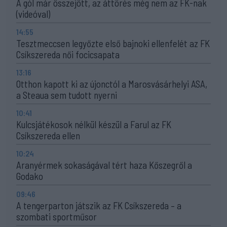
A gól már összejött, az áttörés még nem az FK-nak
(videóval)
14:55
Tesztmeccsen legyőzte első bajnoki ellenfelét az FK
Csíkszereda női focicsapata
13:16
Otthon kapott ki az újonctól a Marosvásárhelyi ASA,
a Steaua sem tudott nyerni
10:41
Kulcsjátékosok nélkül készül a Farul az FK
Csíkszereda ellen
10:24
Aranyérmek sokaságával tért haza Kőszegről a
Godako
09:46
A tengerparton játszik az FK Csíkszereda – a
szombati sportműsor