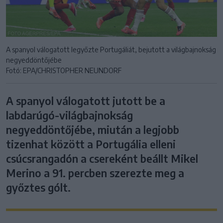
A spanyol válogatott legyőzte Portugáliát, bejutott a világbajnokság
negyeddöntőjébe
Fotó: EPA/CHRISTOPHER NEUNDORF
A spanyol válogatott jutott be a
labdarúgó-világbajnokság
negyeddöntőjébe, miután a legjobb
tizenhat között a Portugália elleni
csúcsrangadón a csereként beállt Mikel
Merino a 91. percben szerezte meg a
győztes gólt.