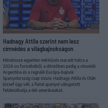
Hadnagy Attila szerint nem lesz
címvédés a világbajnokságon
Mindössze egyetlen mérkőzés maradt hátra a
2026-os focivébéből, a döntőben pedig a címvédő
Argentína és a regnáló Európa-bajnok
Spanyolország csap össze. Hadnagy Attila és Oláh
József úgy véli, a fiatal spanyol válogatott
felülmúlhatja a dél-amerikaiakat.