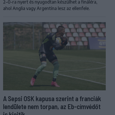
2–0-ra nyert és nyugodtan készülhet a fináléra,
ahol Anglia vagy Argentína lesz az ellenfele.
A Sepsi OSK kapusa szerint a franciák
lendülete nem torpan, az Eb-címvédőt
is kiejtik