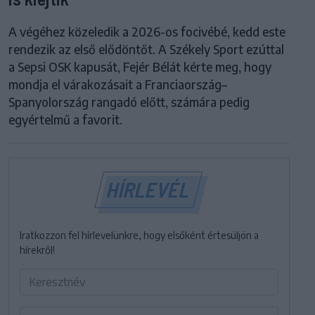
A végéhez közeledik a 2026-os focivébé, kedd este
rendezik az első elődöntőt. A Székely Sport ezúttal
a Sepsi OSK kapusát, Fejér Bélát kérte meg, hogy
mondja el várakozásait a Franciaország–
Spanyolország rangadó előtt, számára pedig
egyértelmű a favorit.
HÍRLEVÉL
Iratkozzon fel hírlevelünkre, hogy elsőként értesüljön a
hírekről!