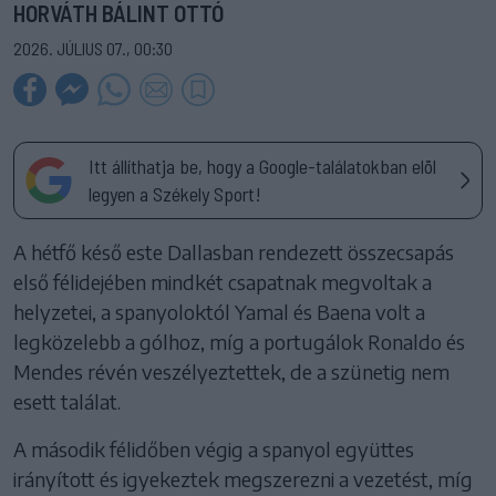
HORVÁTH BÁLINT OTTÓ
2026. JÚLIUS 07., 00:30
Itt állíthatja be, hogy a Google-találatokban elöl
legyen a Székely Sport!
A hétfő késő este Dallasban rendezett összecsapás
első félidejében mindkét csapatnak megvoltak a
helyzetei, a spanyoloktól Yamal és Baena volt a
legközelebb a gólhoz, míg a portugálok Ronaldo és
Mendes révén veszélyeztettek, de a szünetig nem
esett találat.
A második félidőben végig a spanyol együttes
irányított és igyekeztek megszerezni a vezetést, míg