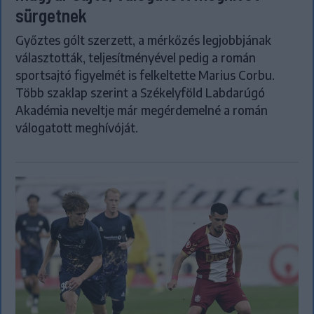
sürgetnek
Győztes gólt szerzett, a mérkőzés legjobbjának
választották, teljesítményével pedig a román
sportsajtó figyelmét is felkeltette Marius Corbu.
Több szaklap szerint a Székelyföld Labdarúgó
Akadémia neveltje már megérdemelné a román
válogatott meghívóját.