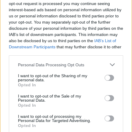
opt-out request is processed you may continue seeing
interest-based ads based on personal information utilized by
us or personal information disclosed to third parties prior to
your opt-out. You may separately opt-out of the further
disclosure of your personal information by third parties on the
IAB’s list of downstream participants. This information may
FŐTÉR
also be disclosed by us to third parties on the
IAB’s List of
A Román Rendőrség azt üzeni,
Downstream Participants
that may further disclose it to other
third parties.
semmiképpen ne higgyenek a Román
Rendőrségnek – hírmix
Personal Data Processing Opt Outs
I want to opt-out of the Sharing of my
További híreink: sziklát akart a Dunába robbantani a
personal data.
hadsereg, egyelőre sikertelenül, az illetékes szerint
Opted In
pedig semmiféle korlátozás nem lesz a lakossági
I want to opt-out of the Sale of my
áramfogyasztásban.
Personal Data.
Opted In
I want to opt-out of processing my
Personal Data for Targeted Advertising.
Opted In