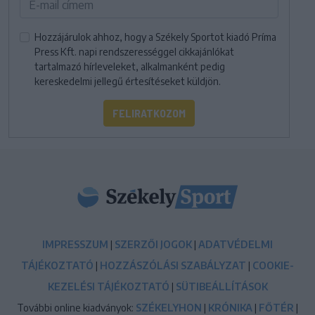
Hozzájárulok ahhoz, hogy a Székely Sportot kiadó Príma
Press Kft. napi rendszerességgel cikkajánlókat
tartalmazó hírleveleket, alkalmanként pedig
kereskedelmi jellegű értesítéseket küldjön.
FELIRATKOZOM
IMPRESSZUM
|
SZERZŐI JOGOK
|
ADATVÉDELMI
TÁJÉKOZTATÓ
|
HOZZÁSZÓLÁSI SZABÁLYZAT
|
COOKIE-
KEZELÉSI TÁJÉKOZTATÓ
|
SÜTIBEÁLLÍTÁSOK
További online kiadványok:
SZÉKELYHON
|
KRÓNIKA
|
FŐTÉR
|