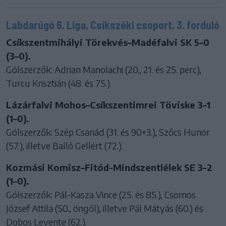
Labdarúgó 6. Liga, Csíkszéki csoport, 3. forduló
Csíkszentmihályi Törekvés–Madéfalvi SK 5–0
(3–0).
Gólszerzők: Adrian Manolachi (20., 21. és 25. perc),
Turcu Krisztián (48. és 75.).
Lázárfalvi Mohos–Csíkszentimrei Töviske 3–1
(1–0).
Gólszerzők: Szép Csanád (31. és 90+3.), Szőcs Hunor
(57.), illetve Balló Gellért (72.).
Kozmási Komisz–Fitód-Mindszentlélek SE 3–2
(1–0).
Gólszerzők: Pál-Kasza Vince (25. és 85.), Csomos
József Attila (50., öngól), illetve Pál Mátyás (60.) és
Dobos Levente (62.).