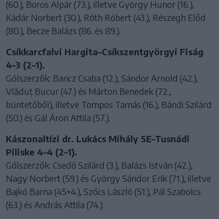
(60.), Boros Alpár (73.), illetve György Hunor (16.),
Kádár Norbert (30.), Róth Róbert (43.), Részegh Előd
(80.), Becze Balázs (86. és 89.).
Csíkkarcfalvi Hargita–Csíkszentgyörgyi Fiság
4–3 (2–1).
Gólszerzők: Baricz Csaba (12.), Sándor Arnold (42.),
Vlăduț Bucur (47.) és Márton Benedek (72.,
büntetőből), illetve Tompos Tamás (16.), Bándi Szilárd
(50.) és Gál Áron Attila (57.).
Kászonaltízi dr. Lukács Mihály SE–Tusnádi
Piliske 4–4 (2–1).
Gólszerzők: Csedő Szilárd (3.), Balázs István (42.),
Nagy Norbert (59.) és György Sándor Erik (71.), illetve
Bajkó Barna (45+4.), Szőcs László (51.), Pál Szabolcs
(63.) és András Attila (74.).