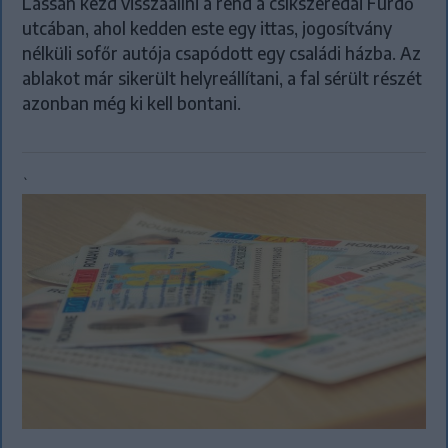
Lassan kezd visszaállni a rend a csíkszeredai Fürdő
utcában, ahol kedden este egy ittas, jogosítvány
nélküli sofőr autója csapódott egy családi házba. Az
ablakot már sikerült helyreállítani, a fal sérült részét
azonban még ki kell bontani.
`