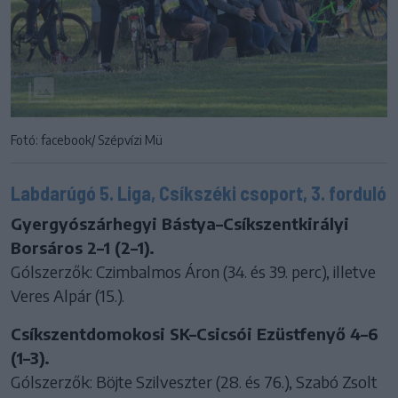
Fotó: facebook/ Szépvízi Mü
Labdarúgó 5. Liga, Csíkszéki csoport, 3. forduló
Gyergyószárhegyi Bástya–Csíkszentkirályi
Borsáros 2–1 (2–1).
Gólszerzők: Czimbalmos Áron (34. és 39. perc), illetve
Veres Alpár (15.).
Csíkszentdomokosi SK–Csicsói Ezüstfenyő 4–6
(1–3).
Gólszerzők: Böjte Szilveszter (28. és 76.), Szabó Zsolt