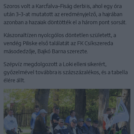
Szoros volt a Karcfalva–Fiság derbi is, ahol egy óra
után 3–3-at mutatott az eredményjelző, a hajrában
azonban a hazaiak döntötték el a három pont sorsát.
Kászonaltízen nyolcgólos döntetlen született, a
vendég Piliske első találatát az FK Csíkszereda
másodedzője, Bajkó Barna szerezte.
Szépvíz megdolgozott a Loki elleni sikerért,
győzelmével továbbra is százszázalékos, és a tabella
élére állt.