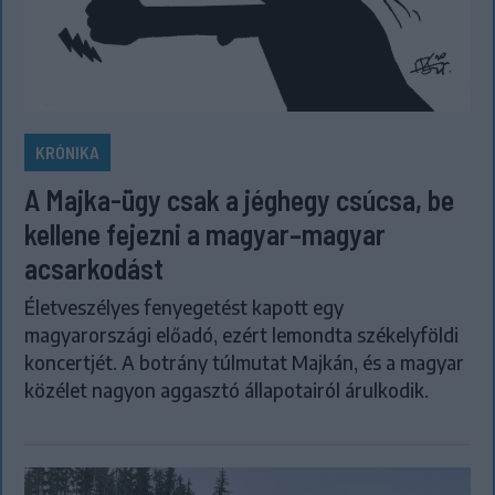
KRÓNIKA
A Majka-ügy csak a jéghegy csúcsa, be
kellene fejezni a magyar–magyar
acsarkodást
Életveszélyes fenyegetést kapott egy
magyarországi előadó, ezért lemondta székelyföldi
koncertjét. A botrány túlmutat Majkán, és a magyar
közélet nagyon aggasztó állapotairól árulkodik.