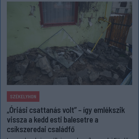
SZÉKELYHON
„Óriási csattanás volt” – így emlékszik
vissza a kedd esti balesetre a
csíkszeredai családfő