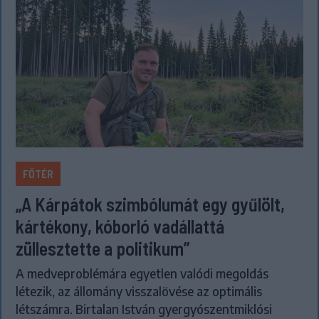
FŐTÉR
„A Kárpátok szimbólumát egy gyűlölt,
kártékony, kóborló vadállattá
züllesztette a politikum”
A medveproblémára egyetlen valódi megoldás
létezik, az állomány visszalövése az optimális
létszámra. Birtalan István gyergyószentmiklósi