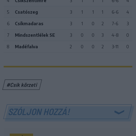
4
Csíkszentimre
3
1
1
1
6-6
4
5
Csatószeg
3
1
1
1
6-6
4
6
Csíkmadaras
3
1
0
2
7-6
3
7
Mindszentlélek SE
3
0
0
3
4-8
0
8
Madéfalva
2
0
0
2
3-11
0
#Csík körzeti
SZÓLJON HOZZÁ!