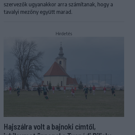
szervezők ugyanakkor arra számítanak, hogy a
tavalyi mezőny együtt marad.
Hirdetés
Hajszálra volt a bajnoki címtől,