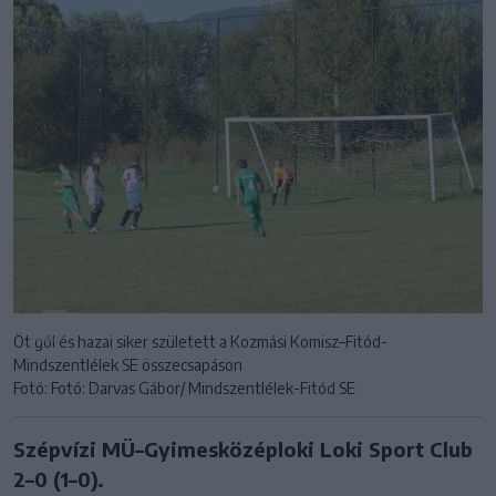
Öt gól és hazai siker született a Kozmási Komisz–Fitód-
Mindszentlélek SE összecsapáson
Fotó: Fotó: Darvas Gábor/ Mindszentlélek-Fitód SE
Szépvízi MÜ–Gyimesközéploki Loki Sport Club
2–0 (1–0).