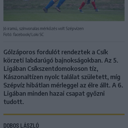
Jó iramú, színvonalas mérkőzés volt Szépvízen
Fotó: facebook/ Loki SC
Gólzáporos fordulót rendeztek a Csík
körzeti labdarúgó bajnokságokban. Az 5.
Ligában Csíkszentdomokoson tíz,
Kászonaltízen nyolc találat született, míg
Szépvíz hibátlan mérleggel az élre állt. A 6.
Ligában minden hazai csapat győzni
tudott.
DOBOS LÁSZLÓ