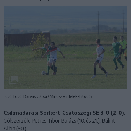
Fotó: Fotó: Darvas Gábor/ Mindszentlélek-Fitód SE
Csíkmadarasi Sörkert–Csatószegi SE 3–0 (2–0).
Gólszerzők: Petres Tibor Balázs (10. és 21.), Bálint
Albin (90.).