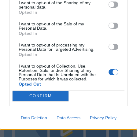
A gól már összejött, az áttörés még nem az FK-nak
I want to opt-out of the Sharing of my
personal data.
(videóval)
Opted In
14:55
I want to opt-out of the Sale of my
Tesztmeccsen legyőzte első bajnoki ellenfelét az FK
Personal Data.
Opted In
Csíkszereda női focicsapata
13:16
I want to opt-out of processing my
Personal Data for Targeted Advertising.
Otthon kapott ki az újonctól a Marosvásárhelyi ASA,
Opted In
a Steaua sem tudott nyerni
I want to opt-out of Collection, Use,
MÉG TÖBB FRISS HÍR
Retention, Sale, and/or Sharing of my
Personal Data that Is Unrelated with the
Purposes for which it was collected.
Opted Out
CONFIRM
Data Deletion
Data Access
Privacy Policy