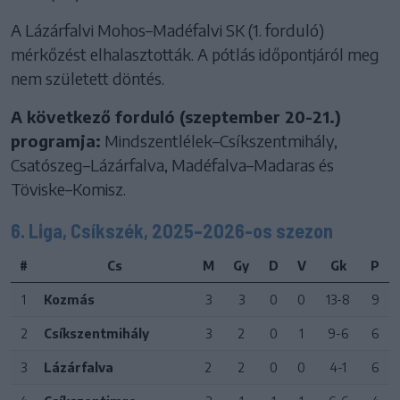
A Lázárfalvi Mohos–Madéfalvi SK (1. forduló)
mérkőzést elhalasztották. A pótlás időpontjáról meg
nem született döntés.
A következő forduló (szeptember 20-21.)
programja:
Mindszentlélek–Csíkszentmihály,
Csatószeg–Lázárfalva, Madéfalva–Madaras és
Töviske–Komisz.
6. Liga, Csíkszék, 2025–2026-os szezon
#
Cs
M
Gy
D
V
Gk
P
1
Kozmás
3
3
0
0
13-8
9
2
Csíkszentmihály
3
2
0
1
9-6
6
3
Lázárfalva
2
2
0
0
4-1
6