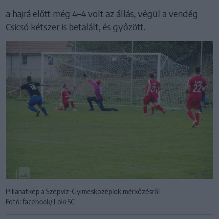
a hajrá előtt még 4–4 volt az állás, végül a vendég
Csicsó kétszer is betalált, és győzött.
Pillanatkép a Szépvíz–Gyimesközéplok mérkőzésről
Fotó: facebook/ Loki SC