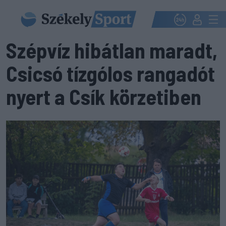
Szépvíz hibátlan maradt,
Csicsó tízgólos rangadót
nyert a Csík körzetiben