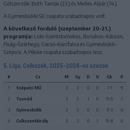
Gólszerzők: Both Tamás (23.) és Melles Alpár (74.).
A Gyimesbükki SE csapata szabadnapos volt.
A következő forduló (szeptember 20-21.)
programja:
Loki–Szentdomokos, Borsáros–Kászon,
Fiság–Szárhegy, Csicsó–Karcfalva és Gyimesbükk–
Szépvíz. A Piliske csapata szabadnapos lesz.
5. Liga, Csíkszék, 2025–2026-os szezon
#
Cs
M
Gy
D
V
Gk
P
1
Szépvízi MŰ
3
3
0
0
7-1
9
2
Tusnád
3
2
1
0
11-5
7
3
Gyimesbükk
2
2
0
0
9-3
6
4
Csíkszentkirály
3
2
0
1
11-8
6