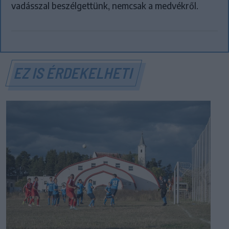
vadásszal beszélgettünk, nemcsak a medvékről.
EZ IS ÉRDEKELHETI