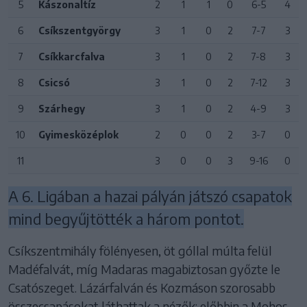
5
Kászonaltíz
2
1
1
0
6-5
4
6
Csíkszentgyörgy
3
1
0
2
7-7
3
7
Csíkkarcfalva
3
1
0
2
7-8
3
8
Csicsó
3
1
0
2
7-12
3
9
Szárhegy
3
1
0
2
4-9
3
10
Gyimesközéplok
2
0
0
2
3-7
0
11
3
0
0
3
9-16
0
A 6. Ligában a hazai pályán játszó csapatok
mind begyűjtötték a három pontot.
Csíkszentmihály fölényesen, öt góllal múlta felül
Madéfalvát, míg Madaras magabiztosan győzte le
Csatószeget. Lázárfalván és Kozmáson szorosabb
összecsapásokat láthattak a nézők: előbbin a Mohos