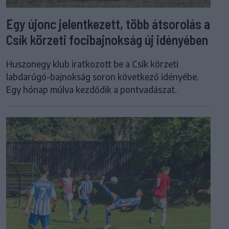
Egy újonc jelentkezett, több átsorolás a
Csík körzeti focibajnokság új idényében
Huszonegy klub iratkozott be a Csík körzeti
labdarúgó-bajnokság soron következő idényébe.
Egy hónap múlva kezdődik a pontvadászat.