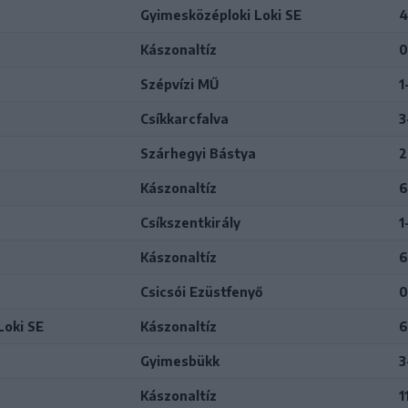
Gyimesközéploki Loki SE
4
Kászonaltíz
0
Szépvízi MŰ
1
Csíkkarcfalva
3
Szárhegyi Bástya
2
Kászonaltíz
6
Csíkszentkirály
1
Kászonaltíz
6
Csicsói Ezüstfenyő
0
Loki SE
Kászonaltíz
6
Gyimesbükk
3
Kászonaltíz
1