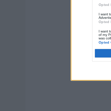
Opted 
I want 
Advertis
Opted 
I want t
of my P
was col
Opted 