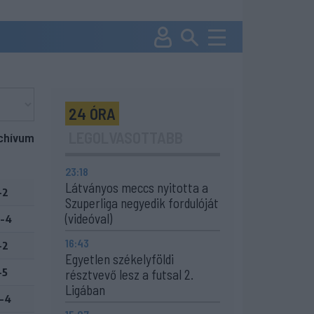
24 ÓRA
LEGOLVASOTTABB
chívum
23:18
Látványos meccs nyitotta a
-2
Szuperliga negyedik fordulóját
(videóval)
-4
16:43
-2
Egyetlen székelyföldi
-5
résztvevő lesz a futsal 2.
Ligában
-4