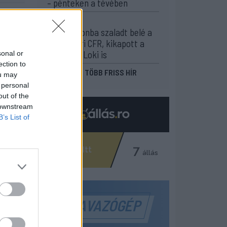
– pénteken a tévében
-4
21:58
Nagy pofonba szaladt belé a
Kolozsvári CFR, kikapott a
Győr és a Loki is
sonal or
ection to
MÉG TÖBB FRISS HÍR
ou may
 personal
out of the
 downstream
B’s List of
SZAVAZÓGÉP