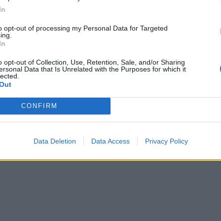
In
to opt-out of processing my Personal Data for Targeted
ing.
In
o opt-out of Collection, Use, Retention, Sale, and/or Sharing
ersonal Data that Is Unrelated with the Purposes for which it
lected.
Out
CONFIRM
Data Deletion
Data Access
Privacy Policy