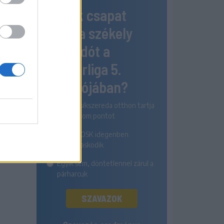
Melyik csapat
nyeri a székely
rangadót a
Szuperliga 5.
fordulójában?
Az FK Csíkszereda otthon tartja
mindhárom pontot
A Sepsi OSK idegenben
diadalmaskodik
Egyik sem, döntetlennel zárul a
párharcuk
SZAVAZOK