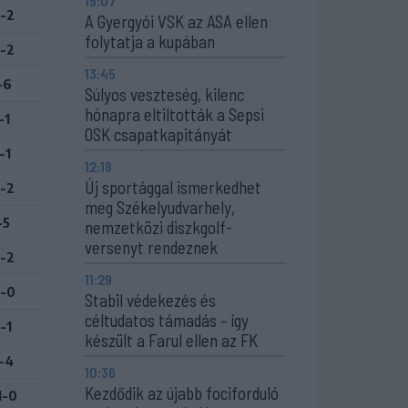
15:07
-2
A Gyergyói VSK az ASA ellen
folytatja a kupában
-2
13:45
-6
Súlyos veszteség, kilenc
hónapra eltiltották a Sepsi
-1
OSK csapatkapitányát
-1
12:18
Új sportággal ismerkedhet
-2
meg Székelyudvarhely,
-5
nemzetközi diszkgolf-
versenyt rendeznek
-2
11:29
-0
Stabil védekezés és
céltudatos támadás – így
-1
készült a Farul ellen az FK
-4
10:36
Kezdődik az újabb fociforduló
1-0