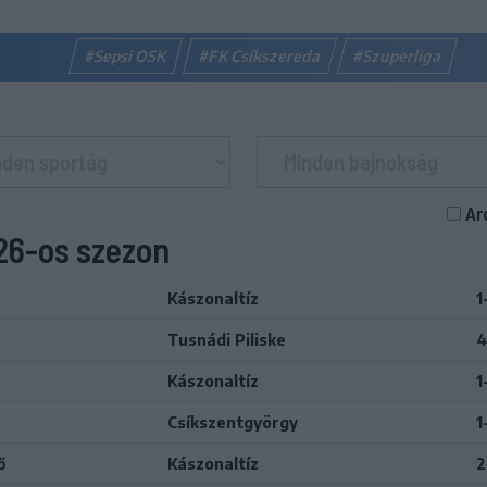
#Sepsi OSK
#FK Csíkszereda
#Szuperliga
Ar
026-os szezon
Kászonaltíz
1
Tusnádi Piliske
4
Kászonaltíz
1
Csíkszentgyörgy
1
ő
Kászonaltíz
2