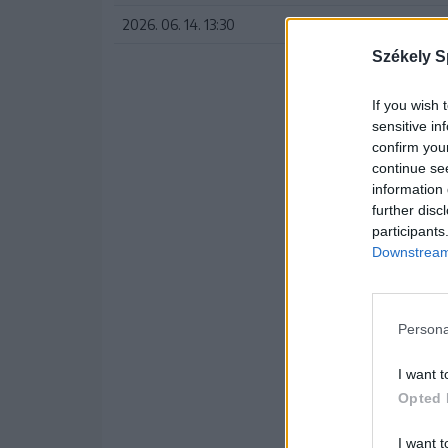
2026. 06. 14. 13:30
Csíkkarcfalva
Székely S
If you wish 
sensitive in
confirm you
continue se
information 
further disc
participants
Downstream 
Persona
I want t
Opted 
I want t