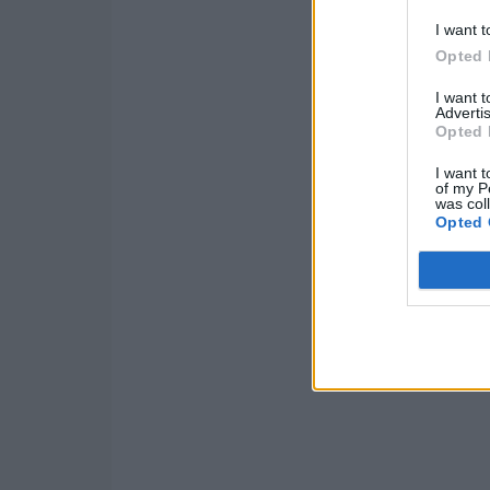
I want t
Opted 
I want 
Advertis
Opted 
I want t
of my P
was col
Opted 