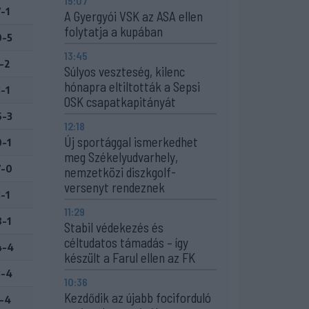
15:07
-1
A Gyergyói VSK az ASA ellen
folytatja a kupában
0-5
13:45
1-2
Súlyos veszteség, kilenc
hónapra eltiltották a Sepsi
-1
OSK csapatkapitányát
6-3
12:18
Új sportággal ismerkedhet
0-1
meg Székelyudvarhely,
7-0
nemzetközi diszkgolf-
versenyt rendeznek
-1
11:29
8-1
Stabil védekezés és
céltudatos támadás – így
4-4
készült a Farul ellen az FK
3-4
10:36
Kezdődik az újabb fociforduló
1-4