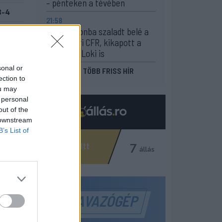
– pénteken a tévében
8-4
21:58
Nagy pofonba szaladt belé a
Kolozsvári CFR, kikapott a
Győr és a Loki is
sonal or
MÉG TÖBB FRISS HÍR
ection to
ou may
 personal
out of the
 downstream
B’s List of
SZAVAZÓGÉP