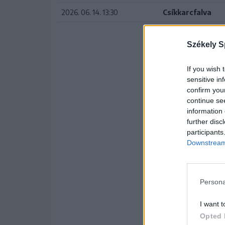
2026. 06. 14. 13:30
Csíkkarcfalva
Székely S
If you wish 
sensitive in
confirm you
continue se
information 
further disc
participants
Downstream 
Persona
I want t
Opted 