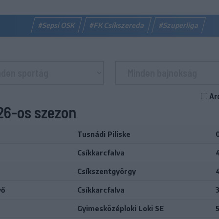
#Sepsi OSK
#FK Csíkszereda
#Szuperliga
Ar
026-os szezon
Tusnádi Piliske
Csíkkarcfalva
Csíkszentgyörgy
yő
Csíkkarcfalva
Gyimesközéploki Loki SE