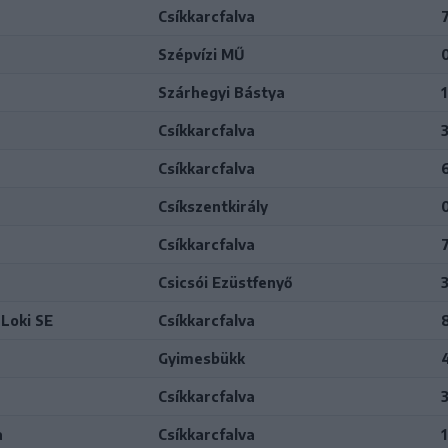
Csíkkarcfalva
7
Szépvízi MŰ
Szárhegyi Bástya
Csíkkarcfalva
3
Csíkkarcfalva
Csíkszentkirály
Csíkkarcfalva
Csicsói Ezüstfenyő
3
Loki SE
Csíkkarcfalva
Gyimesbükk
Csíkkarcfalva
a
Csíkkarcfalva