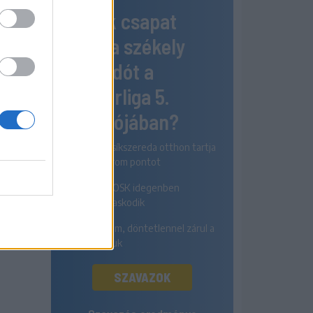
Melyik csapat
nyeri a székely
rangadót a
Szuperliga 5.
fordulójában?
Az FK Csíkszereda otthon tartja
mindhárom pontot
A Sepsi OSK idegenben
diadalmaskodik
Egyik sem, döntetlennel zárul a
párharcuk
SZAVAZOK