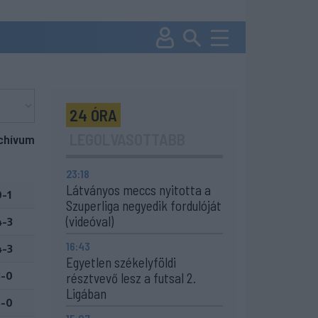
24 ÓRA
LEGOLVASOTTABB
chívum
23:18
Látványos meccs nyitotta a
0-1
Szuperliga negyedik fordulóját
(videóval)
4-3
16:43
4-3
Egyetlen székelyföldi
3-0
résztvevő lesz a futsal 2.
Ligában
5-0