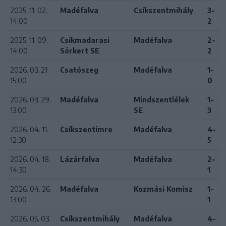
2025. 11. 02.
Madéfalva
Csíkszentmihály
3-
14:00
2
2025. 11. 09.
Csíkmadarasi
Madéfalva
2-
14:00
Sörkert SE
2
2026. 03. 21.
Csatószeg
Madéfalva
1-
15:00
0
2026. 03. 29.
Madéfalva
Mindszentlélek
1-
13:00
SE
3
2026. 04. 11.
Csíkszentimre
Madéfalva
4-
12:30
5
2026. 04. 18.
Lázárfalva
Madéfalva
2-
14:30
1
2026. 04. 26.
Madéfalva
Kozmási Komisz
1-
13:00
1
2026. 05. 03.
Csíkszentmihály
Madéfalva
4-