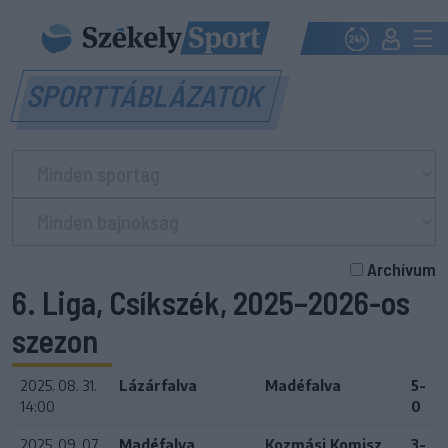
SPORTTÁBLÁZATOK
Archívum
6. Liga, Csíkszék, 2025–2026-os
szezon
2025. 08. 31.
Lázárfalva
Madéfalva
5-
14:00
0
2025. 09. 07.
Madéfalva
Kozmási Komisz
3-