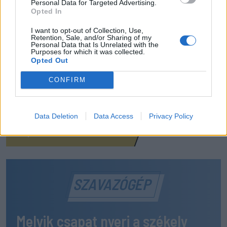
Personal Data for Targeted Advertising.
22:03
Opted In
Szabó István: négy vereség után egyre nehezebb, de
I want to opt-out of Collection, Use,
jönni fognak a jó eredmények
Retention, Sale, and/or Sharing of my
Personal Data that Is Unrelated with the
MÉG TÖBB FRISS HÍR
Purposes for which it was collected.
Opted Out
CONFIRM
Data Deletion
Data Access
Privacy Policy
SZAVAZÓGÉP
Melyik csapat nyeri a székely