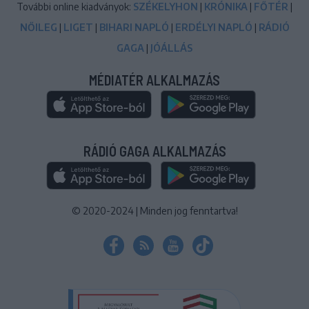
További online kiadványok:
SZÉKELYHON
|
KRÓNIKA
|
FŐTÉR
|
NŐILEG
|
LIGET
|
BIHARI NAPLÓ
|
ERDÉLYI NAPLÓ
|
RÁDIÓ
GAGA
|
JÓÁLLÁS
MÉDIATÉR ALKALMAZÁS
RÁDIÓ GAGA ALKALMAZÁS
© 2020-2024
|
Minden jog fenntartva!