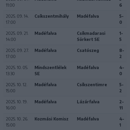
11:00
6
2025. 09. 14.
Csíkszentmihály
Madéfalva
5-
17:00
0
2025. 09. 21.
Madéfalva
Csíkmadarasi
1-
14:00
Sörkert SE
5
2025. 09. 27.
Madéfalva
Csatószeg
8-
17:00
2
2025. 10. 05.
Mindszentlélek
Madéfalva
4-
13:30
SE
0
2025. 10. 12.
Madéfalva
Csíkszentimre
5-
15:00
2
2025. 10. 19.
Madéfalva
Lázárfalva
2-
16:00
11
2025. 10. 26.
Kozmási Komisz
Madéfalva
4-
15:00
1