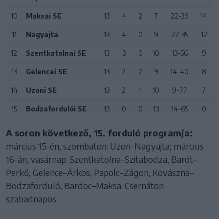
10
Maksai SE
13
4
2
7
22-39
14
11
Nagyajta
13
4
0
9
22-35
12
12
Szentkatolnai SE
13
3
0
10
13-56
9
13
Gelencei SE
13
2
2
9
14-40
8
14
Uzoni SE
13
2
1
10
9-77
7
15
Bodzafordulói SE
13
0
0
13
14-65
0
A soron következő, 15. forduló programja:
március 15-én, szombaton: Uzon–Nagyajta; március
16-án, vasárnap: Szentkatolna–Szitabodza, Barót–
Perkő, Gelence–Árkos, Papolc–Zágon, Kovászna–
Bodzaforduló, Bardoc–Maksa. Csernáton
szabadnapos.