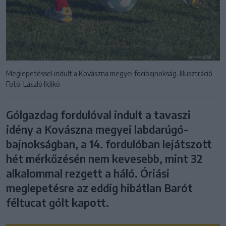
Meglepetéssel indult a Kovászna megyei focibajnokság. Illusztráció
Fotó: László Ildikó
Gólgazdag fordulóval indult a tavaszi
idény a Kovászna megyei labdarúgó-
bajnokságban, a 14. fordulóban lejátszott
hét mérkőzésén nem kevesebb, mint 32
alkalommal rezgett a háló. Óriási
meglepetésre az eddig hibátlan Barót
féltucat gólt kapott.