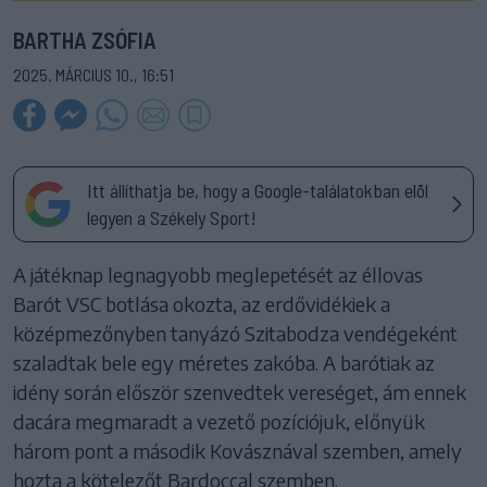
BARTHA ZSÓFIA
2025. MÁRCIUS 10., 16:51
Itt állíthatja be, hogy a Google-találatokban elöl
legyen a Székely Sport!
A játéknap legnagyobb meglepetését az éllovas
Barót VSC botlása okozta, az erdővidékiek a
középmezőnyben tanyázó Szitabodza vendégeként
szaladtak bele egy méretes zakóba. A barótiak az
idény során először szenvedtek vereséget, ám ennek
dacára megmaradt a vezető pozíciójuk, előnyük
három pont a második Kovásznával szemben, amely
hozta a kötelezőt Bardoccal szemben.