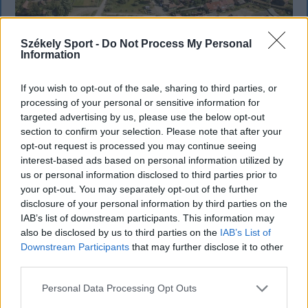
Székely Sport -
Do Not Process My Personal
Information
SZÉKELYHON
If you wish to opt-out of the sale, sharing to third parties, or
processing of your personal or sensitive information for
Tömegverekedés lett a szűk
targeted advertising by us, please use the below opt-out
section to confirm your selection. Please note that after your
mezőgazdasági úti vitából Csatószegen
opt-out request is processed you may continue seeing
interest-based ads based on personal information utilized by
Kórházba szállítottak több embert, mezőgazdasági
us or personal information disclosed to third parties prior to
munkagépek rongálódtak meg, és ideiglenes védelmi
your opt-out. You may separately opt-out of the further
rendeleteket is kibocsátottak azután, hogy szombat
disclosure of your personal information by third parties on the
délután súlyos konfliktus alakult ki Csatószegen egy
IAB’s list of downstream participants. This information may
elsőbbségadási vita nyomán.
also be disclosed by us to third parties on the
IAB’s List of
Downstream Participants
that may further disclose it to other
third parties.
`
Personal Data Processing Opt Outs