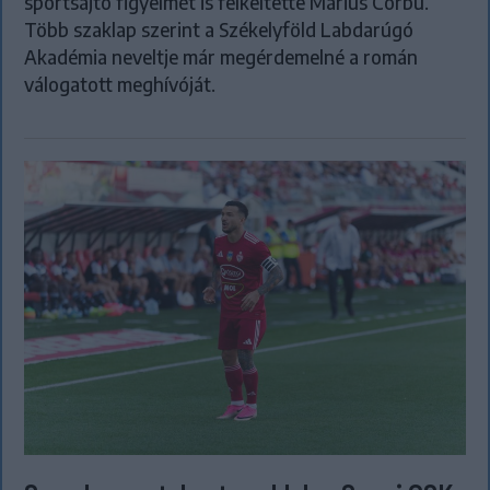
sportsajtó figyelmét is felkeltette Marius Corbu.
Több szaklap szerint a Székelyföld Labdarúgó
Akadémia neveltje már megérdemelné a román
válogatott meghívóját.