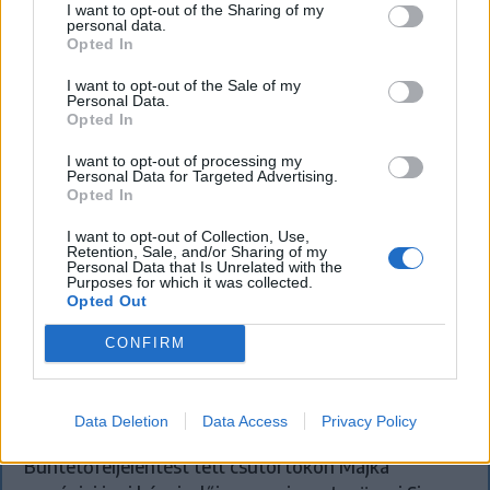
I want to opt-out of the Sharing of my
personal data.
Opted In
I want to opt-out of the Sale of my
Personal Data.
Opted In
I want to opt-out of processing my
Personal Data for Targeted Advertising.
Opted In
I want to opt-out of Collection, Use,
Retention, Sale, and/or Sharing of my
Personal Data that Is Unrelated with the
Purposes for which it was collected.
Opted Out
KRÓNIKA
CONFIRM
Büntetőfeljelentést tett Majka ügyvédje
a romániai telefonszámról érkezett
fenyegetés miatt
Data Deletion
Data Access
Privacy Policy
Büntetőfeljelentést tett csütörtökön Majka