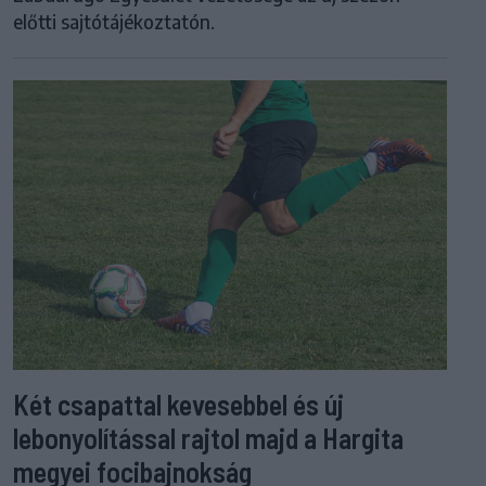
előtti sajtótájékoztatón.
Két csapattal kevesebbel és új
lebonyolítással rajtol majd a Hargita
megyei focibajnokság