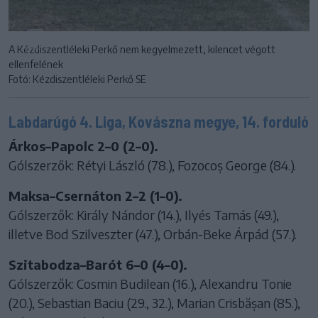
A Kézdiszentléleki Perkő nem kegyelmezett, kilencet végott
ellenfelének
Fotó: Kézdiszentléleki Perkő SE
Labdarúgó 4. Liga, Kovászna megye, 14. forduló
Árkos–Papolc 2–0 (2–0).
Gólszerzők: Rétyi László (78.), Fozocoș George (84.).
Maksa–Csernáton 2–2 (1–0).
Gólszerzők: Király Nándor (14.), Ilyés Tamás (49.),
illetve Bod Szilveszter (47.), Orbán-Beke Árpád (57.).
Szitabodza–Barót 6–0 (4–0).
Gólszerzők: Cosmin Budilean (16.), Alexandru Tonie
(20.), Sebastian Baciu (29., 32.), Marian Crisbășan (85.),