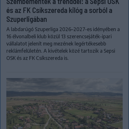
Szembementek a trenddel: a Sepsi OSK
és az FK Csíkszereda kilóg a sorból a
Szuperligában
A labdarúgó Szuperliga 2026–2027-es idényében a
16 élvonalbeli klub közül 13 szerencsejáték-ipari
vállalatot jelenít meg mezének legértékesebb
reklámfelületén. A kivételek közé tartozik a Sepsi
OSK és az FK Csíkszereda is.