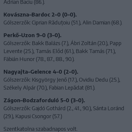
Adrian Baciu (86.).
Kovászna–Bardoc 2–0 (0–0).
Gólszerzők: Ciprian Răduțoiu (51.), Alin Damian (68.).
Perkő–Uzon 9–0 (3–0).
Gólszerzők: Bakk Balázs (7.), Ábri Zoltán (20.), Papp
Levente (25.), Tamás Előd (61.), Bakk Tamás (71.),
Fábián Hunor (78., 87., 88., 90.).
Nagyajta–Gelence 4–0 (2–0).
Gólszerzők: Kisgyörgy Jenő (17.), Ovidiu Dedu (25.),
Székely Alpár (70.), Fabian Lepădat (81.).
Zágon–Bodzaforduló 5–0 (3–0).
Gólszerzők: Gajdó Gothárd (2., 41., 90.), Sánta Loránd
(29.), Kapusi Csongor (57.)
Szentkatolna szabadnapos volt.