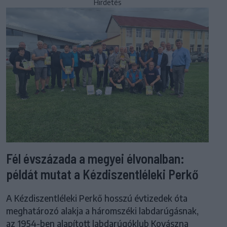
Hirdetés
Fél évszázada a megyei élvonalban:
példát mutat a Kézdiszentléleki Perkő
A Kézdiszentléleki Perkő hosszú évtizedek óta
meghatározó alakja a háromszéki labdarúgásnak,
az 1954-ben alapított labdarúgóklub Kovászna