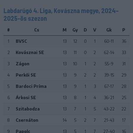
Labdarúgó 4. Liga, Kovászna megye, 2024–
2025-ös szezon
#
Cs
M
Gy
D
V
Gk
P
1
BVSC
13
12
0
1
60-11
36
2
Kovásznai SE
13
11
0
2
62-14
33
3
Zágon
13
10
1
2
55-9
31
4
Perkői SE
13
9
2
2
39-15
29
5
Bardoci Príma
13
9
1
3
67-17
28
6
Árkosi SE
13
8
1
4
36-21
25
7
Szitabodza
13
7
1
5
43-22
22
8
Csernáton
14
5
2
7
21-43
17
9
Papolc
13
5
1
7
27-40
16