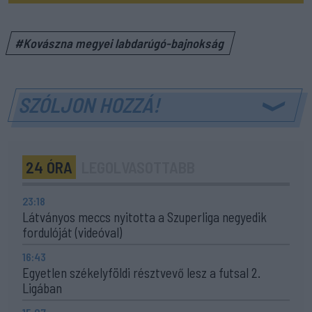
#Kovászna megyei labdarúgó-bajnokság
SZÓLJON HOZZÁ!
24 ÓRA
LEGOLVASOTTABB
23:18
Látványos meccs nyitotta a Szuperliga negyedik
fordulóját (videóval)
16:43
Egyetlen székelyföldi résztvevő lesz a futsal 2.
Ligában