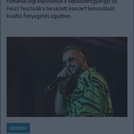
romániai jogi képviselője a sepsiszentgyörgyi Sic
Feszt fesztiválra tervezett koncert lemondását
kiváltó fenyegetés ügyében.
KRÓNIKA