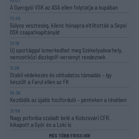
15:07
A Gyergyói VSK az ASA ellen folytatja a kupában
13:45
Súlyos veszteség, kilenc hónapra eltiltották a Sepsi
OSK csapatkapitányát
12:18
Új sportággal ismerkedhet meg Székelyudvarhely,
nemzetközi diszkgolf-versenyt rendeznek
11:29
Stabil védekezés és céltudatos támadás – így
készült a Farul ellen az FK
10:36
Kezdődik az újabb fociforduló – pénteken a tévében
21:58
Nagy pofonba szaladt belé a Kolozsvári CFR,
kikapott a Győr és a Loki is
MÉG TÖBB FRISS HÍR