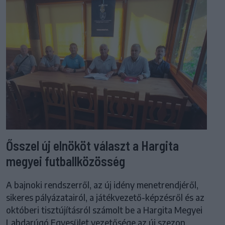
Ősszel új elnököt választ a Hargita
megyei futballközösség
A bajnoki rendszerről, az új idény menetrendjéről,
sikeres pályázatairól, a játékvezető-képzésről és az
októberi tisztújításról számolt be a Hargita Megyei
Labdarúgó Egyesület vezetősége az új szezon