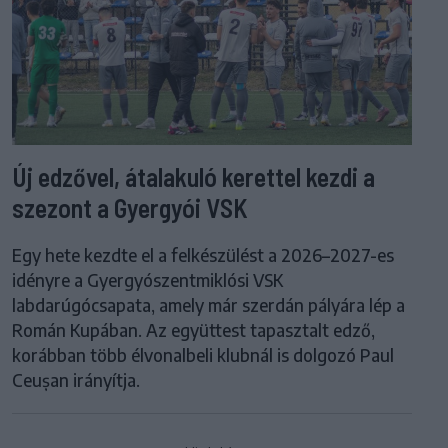
Új edzővel, átalakuló kerettel kezdi a
szezont a Gyergyói VSK
Egy hete kezdte el a felkészülést a 2026–2027-es
idényre a Gyergyószentmiklósi VSK
labdarúgócsapata, amely már szerdán pályára lép a
Román Kupában. Az együttest tapasztalt edző,
korábban több élvonalbeli klubnál is dolgozó Paul
Ceușan irányítja.