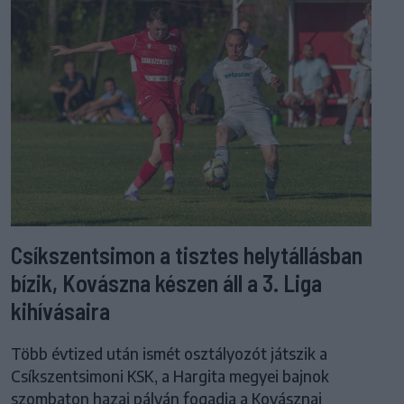
Csíkszentsimon a tisztes helytállásban
bízik, Kovászna készen áll a 3. Liga
kihívásaira
Több évtized után ismét osztályozót játszik a
Csíkszentsimoni KSK, a Hargita megyei bajnok
szombaton hazai pályán fogadja a Kovásznai