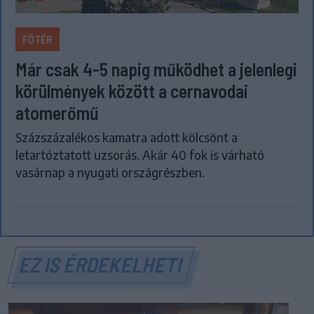
FŐTÉR
Már csak 4-5 napig működhet a jelenlegi
körülmények között a cernavodai
atomerőmű
Százszázalékos kamatra adott kölcsönt a
letartóztatott uzsorás. Akár 40 fok is várható
vasárnap a nyugati országrészben.
EZ IS ÉRDEKELHETI