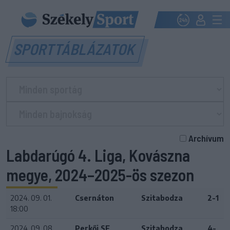
SPORTTÁBLÁZATOK
Archívum
Labdarúgó 4. Liga, Kovászna
megye, 2024–2025-ös szezon
2024. 09. 01.
Csernáton
Szitabodza
2-1
18:00
2024. 09. 08.
Perkői SE
Szitabodza
4-