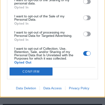
I want to opt-out of the Sharing of my
personal data.
10:24
Opted In
Aranyérmek sokaságával tért haza Kőszegről a
Godako
I want to opt-out of the Sale of my
Personal Data.
09:46
Opted In
A tengerparton játszik az FK Csíkszereda – a
I want to opt-out of processing my
szombati sportműsor
Personal Data for Targeted Advertising.
Opted In
23:18
Látványos meccs nyitotta a Szuperliga negyedik
I want to opt-out of Collection, Use,
fordulóját (videóval)
Retention, Sale, and/or Sharing of my
Personal Data that Is Unrelated with the
Purposes for which it was collected.
16:43
Opted Out
Egyetlen székelyföldi résztvevő lesz a futsal 2.
Ligában
CONFIRM
15:07
A Gyergyói VSK az ASA ellen folytatja a kupában
Data Deletion
Data Access
Privacy Policy
MÉG TÖBB FRISS HÍR