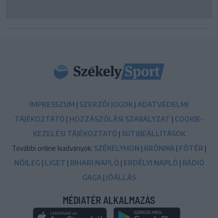
IMPRESSZUM
|
SZERZŐI JOGOK
|
ADATVÉDELMI
TÁJÉKOZTATÓ
|
HOZZÁSZÓLÁSI SZABÁLYZAT
|
COOKIE-
KEZELÉSI TÁJÉKOZTATÓ
|
SÜTIBEÁLLÍTÁSOK
További online kiadványok:
SZÉKELYHON
|
KRÓNIKA
|
FŐTÉR
|
NŐILEG
|
LIGET
|
BIHARI NAPLÓ
|
ERDÉLYI NAPLÓ
|
RÁDIÓ
GAGA
|
JÓÁLLÁS
MÉDIATÉR ALKALMAZÁS