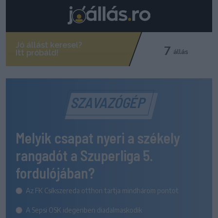
SZAVAZÓGÉP
Melyik csapat nyeri a székely
rangadót a Szuperliga 5.
fordulójában?
Az FK Csíkszereda otthon tartja mindhárom pontot
A Sepsi OSK idegenben diadalmaskodik