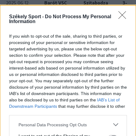
2025. 06. 12.
Barót VSC
Szitabodza
3-
17:00
0
Székely Sport -
Do Not Process My Personal
2025. 06. 14.
Szitabodza
Szentkatolnai
5-1
Information
16:25
SE
If you wish to opt-out of the sale, sharing to third parties, or
processing of your personal or sensitive information for
targeted advertising by us, please use the below opt-out
24 ÓRA
LEGOLVASOTTABB
section to confirm your selection. Please note that after your
opt-out request is processed you may continue seeing
interest-based ads based on personal information utilized by
14:55
us or personal information disclosed to third parties prior to
Tesztmeccsen legyőzte első bajnoki ellenfelét az FK
your opt-out. You may separately opt-out of the further
Csíkszereda női focicsapata
disclosure of your personal information by third parties on the
13:16
IAB’s list of downstream participants. This information may
Otthon kapott ki az újonctól a Marosvásárhelyi ASA,
also be disclosed by us to third parties on the
IAB’s List of
a Steaua sem tudott nyerni
Downstream Participants
that may further disclose it to other
third parties.
10:41
Kulcsjátékosok nélkül készül a Farul az FK
Personal Data Processing Opt Outs
Csíkszereda ellen