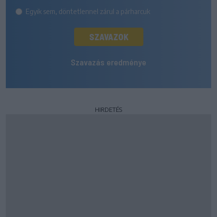
Egyik sem, döntetlennel zárul a párharcuk
SZAVAZOK
Szavazás eredménye
HIRDETÉS