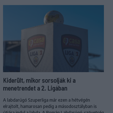
Kiderült, mikor sorsolják ki a
menetrendet a 2. Ligában
A labdarúgó Szuperliga már ezen a hétvégén
elrajtolt, hamarosan pedig a másodosztályban is
útjára indul a labda. A Román Labdarúgó-szövetség