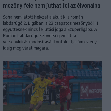
mezőny fele nem juthat fel az élvonalba
Soha nem látott helyzet alakult ki a román
labdarúgó 2. Ligában: a 22 csapatos mezőnyből 11
együttesnek nincs feljutási joga a Szuperligába. A
Román Labdarúgó-szövetség emiatt a
versenykiírás módosítását fontolgatja, ám ez egy
ideig még várat magára.