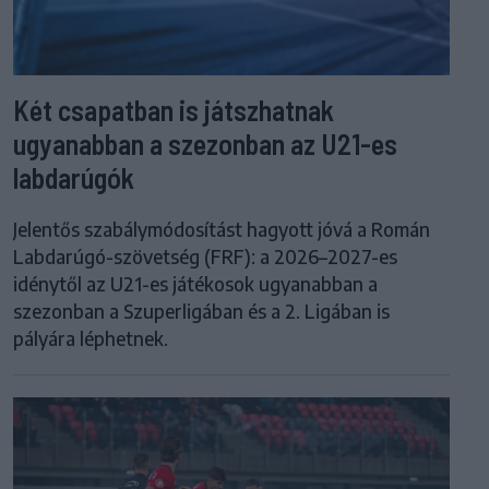
Két csapatban is játszhatnak
ugyanabban a szezonban az U21-es
labdarúgók
Jelentős szabálymódosítást hagyott jóvá a Román
Labdarúgó-szövetség (FRF): a 2026–2027-es
idénytől az U21-es játékosok ugyanabban a
szezonban a Szuperligában és a 2. Ligában is
pályára léphetnek.