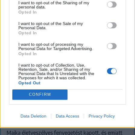
I want to opt-out of the Sharing of my
`
personal data.
Opted In
I want to opt-out of the Sale of my
Personal Data.
Opted In
I want to opt-out of processing my
Personal Data for Targeted Advertising.
Opted In
I want to opt-out of Collection, Use,
Retention, Sale, and/or Sharing of my
Personal Data that Is Unrelated with the
Purposes for which it was collected.
Opted Out
CONFIRM
KRÓNIKA
Majka életveszélyes fenyegetés miatt
Data Deletion
Data Access
Privacy Policy
lemondta erdélyi koncertjét
Majka életveszélyes fenyegetést kapott, és emiatt