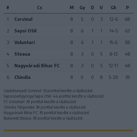
#
Cs
M
Gy
D
V
Gk
P
1
Corvinul
8
5
0
3
12-6
68
2
Sepsi OSK
8
6
1
1
14-5
63
3
Voluntari
8
6
1
1
15-6
58
4
Steaua
8
3
0
5
8-12
48
5
Nagyváradi Bihar FC
8
3
0
5
12-17
48
6
Chindia
8
0
0
8
5-20
39
Vajdahunyadi Corvinul: 53 ponttal kezdte a rájátszást
Sepsiszentgyörgyi Sepsi OSK: 44 ponttal kezdte a rájátszást
FC Voluntari: 39 ponttal kezdte a rájátszást
Chindia Târgoviște: 39 ponttal kezdte a rájátszást
Nagyváradi Bihar FC: 39 ponttal kezdte a rájátszást
Bukaresti Steaua: 39 ponttal kezdte a rájátszást