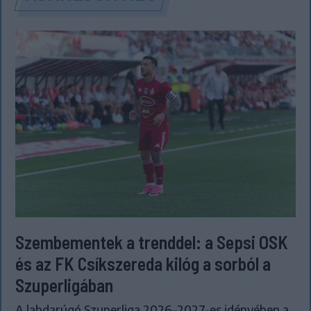
Szembementek a trenddel: a Sepsi OSK
és az FK Csíkszereda kilóg a sorból a
Szuperligában
A labdarúgó Szuperliga 2026–2027-es idényében a