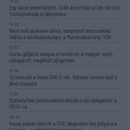
16:22
Egy újonc jelentkezett, több átsorolás a Csík körzeti
focibajnokság új idényében
14:52
Nem kell senkinek állnia, idegenbeli meccsekkel
indítja a kézibajnokságot a Marosvásárhelyi VSK
13:57
Corbu góljától hangos a román és a magyar sajtó,
válogatott meghívót sürgetnek
12:36
Új korszak a Sepsi OSK II-nél, fiatalos hévvel épül a
jövő csapata
11:24
Székelyföldi játékosokkal készül a női válogatott a
FOTE-ra
09:49
Hazai pályán játszik a CFR, idegenben lép pályára a
Craiova – a csütörtöki sportműsor