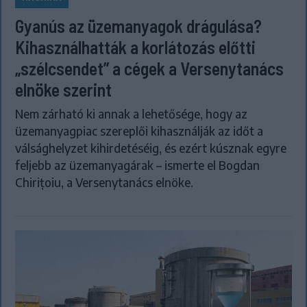
Gyanús az üzemanyagok drágulása?
Kihasználhatták a korlátozás előtti
„szélcsendet” a cégek a Versenytanács
elnöke szerint
Nem zárható ki annak a lehetősége, hogy az
üzemanyagpiac szereplői kihasználják az időt a
válsághelyzet kihirdetéséig, és ezért kúsznak egyre
feljebb az üzemanyagárak – ismerte el Bogdan
Chirițoiu, a Versenytanács elnöke.