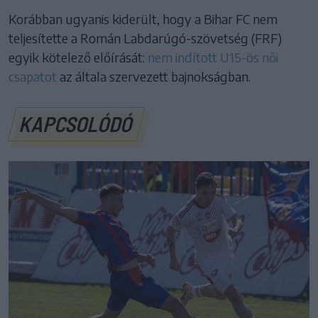
Korábban ugyanis kiderült, hogy a Bihar FC nem
teljesítette a Román Labdarúgó-szövetség (FRF)
egyik kötelező előírását:
nem indított U15-ös női
csapatot
az általa szervezett bajnokságban.
KAPCSOLÓDÓ