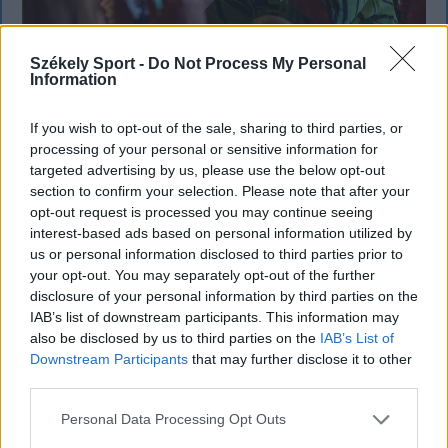
Székely Sport -
Do Not Process My Personal
Information
SZÉKELYHON
If you wish to opt-out of the sale, sharing to third parties, or
processing of your personal or sensitive information for
Életveszélyesen megfenyegették
targeted advertising by us, please use the below opt-out
Majkát, elmarad a sepsiszentgyörgyi
section to confirm your selection. Please note that after your
opt-out request is processed you may continue seeing
koncertje
interest-based ads based on personal information utilized by
us or personal information disclosed to third parties prior to
Életveszélyes fenyegetést kapott Majka, ezért
your opt-out. You may separately opt-out of the further
elmarad a sepsiszentgyörgyi koncertje. Az előadó
disclosure of your personal information by third parties on the
közösségi oldalán azt írta, ismeretlenek azt is
IAB’s list of downstream participants. This information may
tudják, hol szállnának meg, kik biztosítanák a
also be disclosed by us to third parties on the
IAB’s List of
rendezvényt és milyen útvonalon közlekednének
Downstream Participants
that may further disclose it to other
third parties.
Erdélyben.
Personal Data Processing Opt Outs