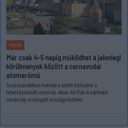
FŐTÉR
Már csak 4-5 napig működhet a jelenlegi
körülmények között a cernavodai
atomerőmű
Százszázalékos kamatra adott kölcsönt a
letartóztatott uzsorás. Akár 40 fok is várható
vasárnap a nyugati országrészben.