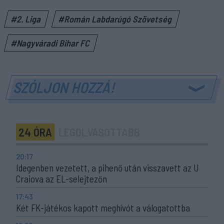
#2. Liga
#Román Labdarúgó Szövetség
#Nagyváradi Bihar FC
SZÓLJON HOZZÁ!
24 ÓRA
LEGOLVASOTTABB
20:17
Idegenben vezetett, a pihenő után visszavett az U
Craiova az EL-selejtezőn
17:43
Két FK-játékos kapott meghívót a válogatottba