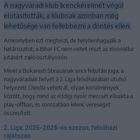
A nagyváradi klub licenckérelmét végül
elutasították, a klubnak azonban még
lehetősége van fellebbezni a döntés ellen.
Amennyiben ezt megteszi, de helybenhagyják a
határozatot, a Bihar FC nem vehet részt az élvonalba
jutásért zajló osztályozón.
Mivel a Bukaresti Steauának sincs feljutási joga, a
nagyváradiak helyét a 2. Liga felsőházában utolsó
helyezett Chindia veheti át, olyan körülmények
között, hogy mind az eddigi nyolc meccsét elbukta a
play-offban, és sorozatban kilenc vereséget
összesített.
2. Liga, 2025–2026-os szezon, felsőházi
rájátszás