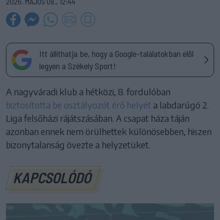
2026. MÁJUS 09., 12:44
Itt állíthatja be, hogy a Google-találatokban elöl
legyen a Székely Sport!
A nagyváradi klub a hétközi, 8. fordulóban
biztosította be osztályozót érő helyét
a labdarúgó 2.
Liga felsőházi rájátszásában. A csapat háza táján
azonban ennek nem örülhettek különösebben, hiszen
bizonytalanság övezte a helyzetüket.
KAPCSOLÓDÓ