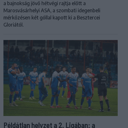
a bajnokság jövő hétvégi rajtja előtt a
Marosvásárhelyi ASA, a szombati idegenbeli
mérkőzésen két góllal kapott ki a Besztercei
Gloriától.
Példátlan helyzet a 2. Ligában: a