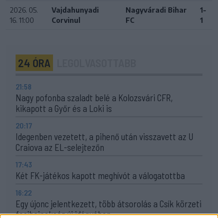
2026. 05.
Vajdahunyadi
Nagyváradi Bihar
1-
16. 11:00
Corvinul
FC
1
24 ÓRA
LEGOLVASOTTABB
21:58
Nagy pofonba szaladt belé a Kolozsvári CFR,
kikapott a Győr és a Loki is
20:17
Idegenben vezetett, a pihenő után visszavett az U
Craiova az EL-selejtezőn
17:43
Két FK-játékos kapott meghívót a válogatottba
16:22
Egy újonc jelentkezett, több átsorolás a Csík körzeti
focibajnokság új idényében