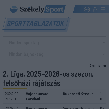
SPORTTÁBLÁZATOK
Archívum
2. Liga, 2025–2026-os szezon,
felsőházi rájátszás
2026. 03.
Vajdahunyadi
Bukaresti Steaua
1-
21. 12:30
Corvinul
0
2026. 04.
Vajdahunyadi
Sepsiszentgyörgyi
0-