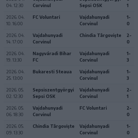
04. 12:30
Corvinul
Sepsi OSK
1
2026. 04.
FC Voluntari
Vajdahunyadi
1-
10. 16:00
Corvinul
0
2026. 04.
Vajdahunyadi
Chindia Târgoviște
2-
14. 17:00
Corvinul
0
2026. 04.
Nagyváradi Bihar
Vajdahunyadi
1-
19. 13:30
FC
Corvinul
3
2026. 04.
Bukaresti Steaua
Vajdahunyadi
1-
25. 13:00
Corvinul
3
2026. 05.
Sepsiszentgyörgyi
Vajdahunyadi
2-
02. 12:30
Sepsi OSK
Corvinul
1
2026. 05.
Vajdahunyadi
FC Voluntari
2-
06. 18:30
Corvinul
0
2026. 05.
Chindia Târgoviște
Vajdahunyadi
1-
09. 13:30
Corvinul
0