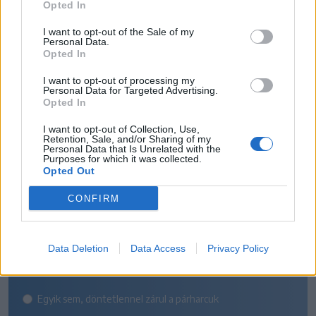
Opted In
I want to opt-out of the Sale of my
Personal Data.
Opted In
I want to opt-out of processing my
Personal Data for Targeted Advertising.
Opted In
SZAVAZÓGÉP
I want to opt-out of Collection, Use,
Retention, Sale, and/or Sharing of my
Personal Data that Is Unrelated with the
Melyik csapat nyeri a székely
Purposes for which it was collected.
Opted Out
rangadót a Szuperliga 5.
CONFIRM
fordulójában?
Az FK Csíkszereda otthon tartja mindhárom pontot
Data Deletion
Data Access
Privacy Policy
A Sepsi OSK idegenben diadalmaskodik
Egyik sem, döntetlennel zárul a párharcuk