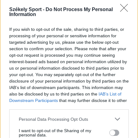
14:52
Székely Sport -
Do Not Process My Personal
Information
Nem kell senkinek állnia, idegenbeli meccsekkel
indítja a kézibajnokságot a Marosvásárhelyi VSK
If you wish to opt-out of the sale, sharing to third parties, or
13:57
processing of your personal or sensitive information for
Corbu góljától hangos a román és a magyar sajtó,
targeted advertising by us, please use the below opt-out
válogatott meghívót sürgetnek
section to confirm your selection. Please note that after your
opt-out request is processed you may continue seeing
12:36
interest-based ads based on personal information utilized by
Új korszak a Sepsi OSK II-nél, fiatalos hévvel épül a
us or personal information disclosed to third parties prior to
jövő csapata
your opt-out. You may separately opt-out of the further
disclosure of your personal information by third parties on the
11:24
IAB’s list of downstream participants. This information may
Székelyföldi játékosokkal készül a női válogatott a
also be disclosed by us to third parties on the
IAB’s List of
FOTE-ra
Downstream Participants
that may further disclose it to other
MÉG TÖBB FRISS HÍR
third parties.
Personal Data Processing Opt Outs
I want to opt-out of the Sharing of my
personal data.