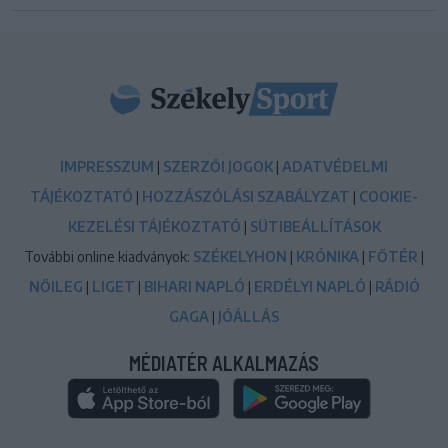
IMPRESSZUM
|
SZERZŐI JOGOK
|
ADATVÉDELMI
TÁJÉKOZTATÓ
|
HOZZÁSZÓLÁSI SZABÁLYZAT
|
COOKIE-
KEZELÉSI TÁJÉKOZTATÓ
|
SÜTIBEÁLLÍTÁSOK
További online kiadványok:
SZÉKELYHON
|
KRÓNIKA
|
FŐTÉR
|
NŐILEG
|
LIGET
|
BIHARI NAPLÓ
|
ERDÉLYI NAPLÓ
|
RÁDIÓ
GAGA
|
JÓÁLLÁS
MÉDIATÉR ALKALMAZÁS