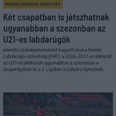
ROMÁN LABDARÚGÓ SZÖVETSÉG
Két csapatban is játszhatnak
ugyanabban a szezonban az
U21-es labdarúgók
Jelentős szabálymódosítást hagyott jóvá a Román
Labdarúgó-szövetség (FRF): a 2026–2027-es idénytől
az U21-es játékosok ugyanabban a szezonban a
Szuperligában és a 2. Ligában is pályára léphetnek.