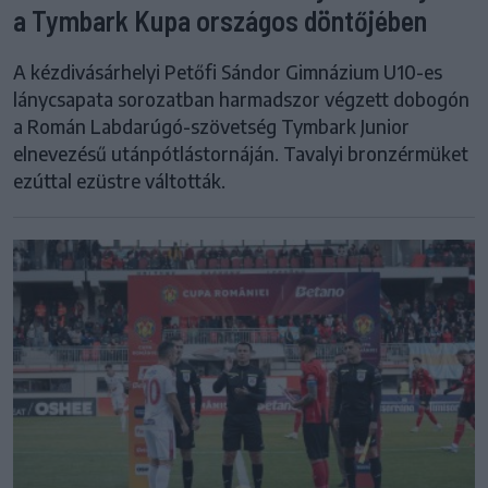
a Tymbark Kupa országos döntőjében
A kézdivásárhelyi Petőfi Sándor Gimnázium U10-es
lánycsapata sorozatban harmadszor végzett dobogón
a Román Labdarúgó-szövetség Tymbark Junior
elnevezésű utánpótlástornáján. Tavalyi bronzérmüket
ezúttal ezüstre váltották.