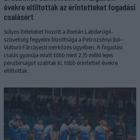
évekre eltiltották az érintetteket fogadási
csalásért
Súlyos ítéleteket hozott a Román Labdarúgó-
szövetség fegyelmi bizottsága a Petrozsényi Jiul–
Vulturii Fărcășești mérkőzés ügyében. A fogadási
csalás gyanúja miatt több mint 2,15 millió lejes
pénzbírságot szabtak ki, több érintettet évekre
eltiltottak.