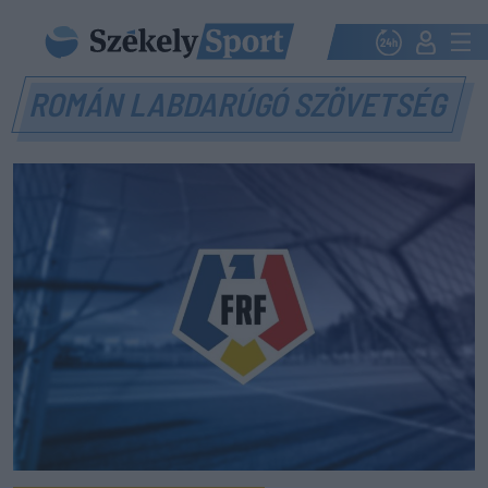
ROMÁN LABDARÚGÓ SZÖVETSÉG