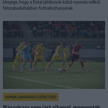
lényege, hogy a fiatal játékosok külső nyomás nélkül,
felszabadultabban futballozhassanak.
ROMÁN LABDARÚGÓ SZÖVETSÉG
Másodszor sem járt sikerrel, megvonták