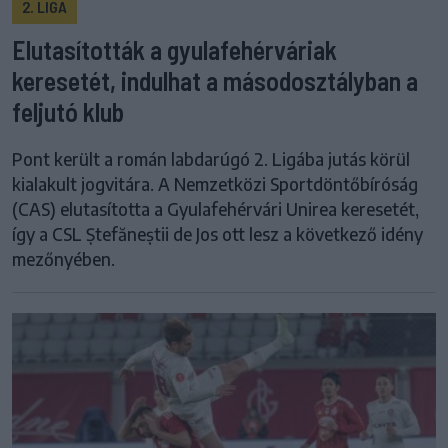
2. LIGA
Elutasították a gyulafehérváriak
keresetét, indulhat a másodosztályban a
feljutó klub
Pont került a román labdarúgó 2. Ligába jutás körül
kialakult jogvitára. A Nemzetközi Sportdöntőbíróság
(CAS) elutasította a Gyulafehérvári Unirea keresetét,
így a CSL Ștefăneștii de Jos ott lesz a következő idény
mezőnyében.