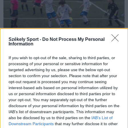
Székely Sport -
Do Not Process My Personal
Information
ROMÁN LABDARÚGÓ SZÖVETSÉG
If you wish to opt-out of the sale, sharing to third parties, or
Vége a pálya széli üvöltözésnek: akár le is
processing of your personal or sensitive information for
targeted advertising by us, please use the below opt-out
fújhatják a gyerekek meccsét a
section to confirm your selection. Please note that after your
sportszerűtlen anyukák és apukák miatt
opt-out request is processed you may continue seeing
interest-based ads based on personal information utilized by
us or personal information disclosed to third parties prior to
Az anyukák és apukák lelátói viselkedését szabályozná
your opt-out. You may separately opt-out of the further
a Román Labdarúgó-szövetség, a gyermekének vagy
disclosure of your personal information by third parties on the
az ellenfélnek megállás nélkül üvöltöző,
IAB’s list of downstream participants. This information may
sportszerütlenül megnyilvánuló szülők miatt az
also be disclosed by us to third parties on the
IAB’s List of
utánpótláscsapatok akár a mérkőzést is elveszíthetik.
Downstream Participants
that may further disclose it to other