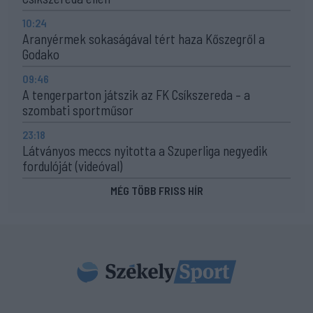
10:24
Aranyérmek sokaságával tért haza Kőszegről a
Godako
09:46
A tengerparton játszik az FK Csíkszereda – a
szombati sportműsor
23:18
Látványos meccs nyitotta a Szuperliga negyedik
fordulóját (videóval)
MÉG TÖBB FRISS HÍR