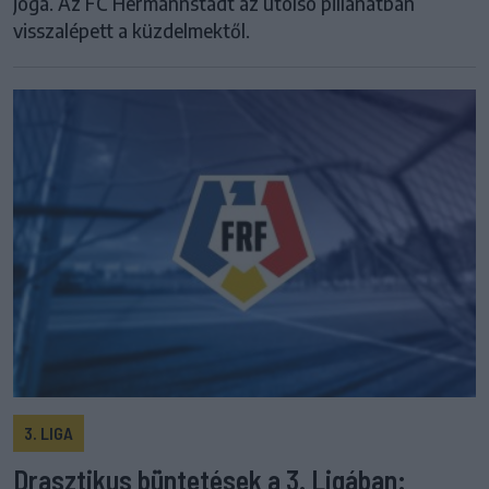
joga. Az FC Hermannstadt az utolsó pillanatban
visszalépett a küzdelmektől.
3. LIGA
Drasztikus büntetések a 3. Ligában: