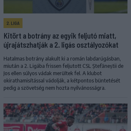
2. LIGA
Kitört a botrány az egyik feljutó miatt,
újrajátszhatják a 2. ligás osztályozókat
Hatalmas botrány alakult ki a román labdarúgásban,
miután a 2. Ligába frissen feljutott CSL Ștefăneștii de
Jos ellen súlyos vádak merültek fel. A klubot
okirathamisítással vádolják, a kétpontos büntetését
pedig a szövetség nem hozta nyilvánosságra.