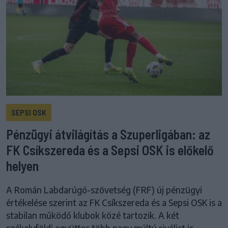
SEPSI OSK
Pénzügyi átvilágítás a Szuperligában: az
FK Csíkszereda és a Sepsi OSK is előkelő
helyen
A Román Labdarúgó-szövetség (FRF) új pénzügyi
értékelése szerint az FK Csíkszereda és a Sepsi OSK is a
stabilan működő klubok közé tartozik. A két
székelyföldi együttes több nagy múltú riválist is