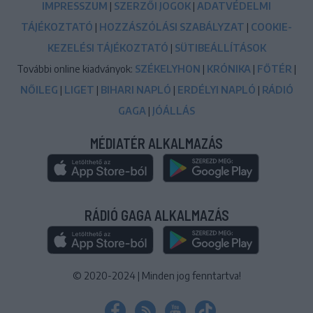
IMPRESSZUM
|
SZERZŐI JOGOK
|
ADATVÉDELMI
TÁJÉKOZTATÓ
|
HOZZÁSZÓLÁSI SZABÁLYZAT
|
COOKIE-
KEZELÉSI TÁJÉKOZTATÓ
|
SÜTIBEÁLLÍTÁSOK
További online kiadványok:
SZÉKELYHON
|
KRÓNIKA
|
FŐTÉR
|
NŐILEG
|
LIGET
|
BIHARI NAPLÓ
|
ERDÉLYI NAPLÓ
|
RÁDIÓ
GAGA
|
JÓÁLLÁS
MÉDIATÉR ALKALMAZÁS
RÁDIÓ GAGA ALKALMAZÁS
© 2020-2024
|
Minden jog fenntartva!