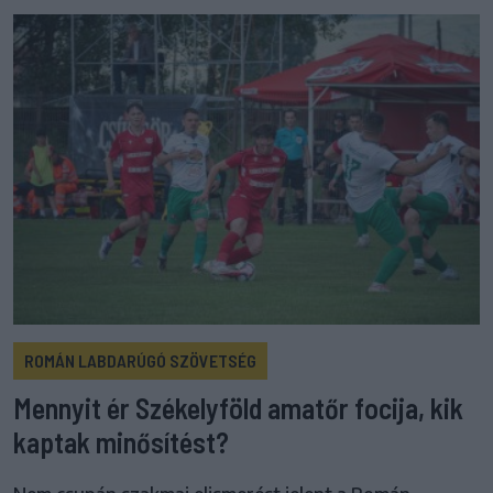
ROMÁN LABDARÚGÓ SZÖVETSÉG
Mennyit ér Székelyföld amatőr focija, kik
kaptak minősítést?