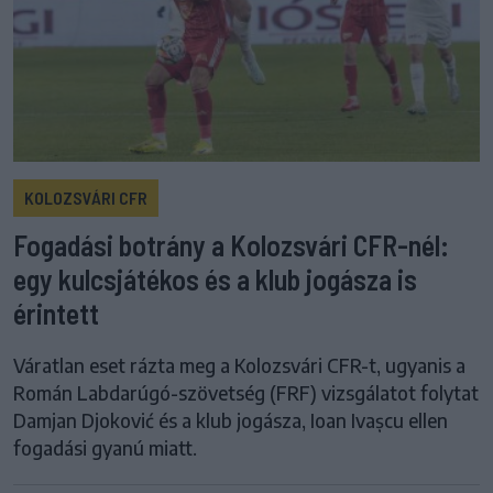
KOLOZSVÁRI CFR
Fogadási botrány a Kolozsvári CFR-nél:
egy kulcsjátékos és a klub jogásza is
érintett
Váratlan eset rázta meg a Kolozsvári CFR-t, ugyanis a
Román Labdarúgó-szövetség (FRF) vizsgálatot folytat
Damjan Djoković és a klub jogásza, Ioan Ivașcu ellen
fogadási gyanú miatt.