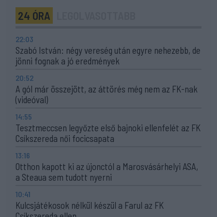
24 ÓRA
LEGOLVASOTTABB
22:03
Szabó István: négy vereség után egyre nehezebb, de
jönni fognak a jó eredmények
20:52
A gól már összejött, az áttörés még nem az FK-nak
(videóval)
14:55
Tesztmeccsen legyőzte első bajnoki ellenfelét az FK
Csíkszereda női focicsapata
13:16
Otthon kapott ki az újonctól a Marosvásárhelyi ASA,
a Steaua sem tudott nyerni
10:41
Kulcsjátékosok nélkül készül a Farul az FK
Csíkszereda ellen