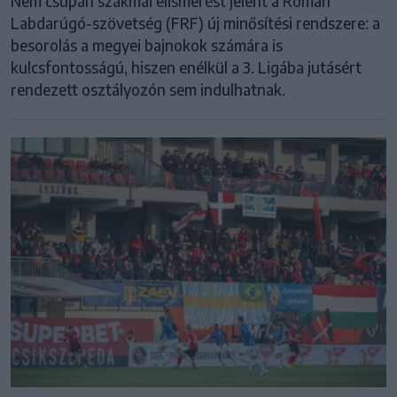
Nem csupán szakmai elismerést jelent a Román
Labdarúgó-szövetség (FRF) új minősítési rendszere: a
besorolás a megyei bajnokok számára is
kulcsfontosságú, hiszen enélkül a 3. Ligába jutásért
rendezett osztályozón sem indulhatnak.