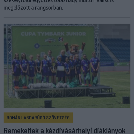
megelőzött a rangsorban.
ROMÁN LABDARÚGÓ SZÖVETSÉG
Remekeltek a kézdivásárhelyi diáklányok