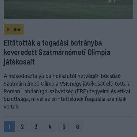
2. LIGA
Eltiltották a fogadási botrányba
keveredett Szatmárnémeti Olimpia
játékosait
A másodosztályú bajnokságtól hétvégén búcsúzó
Szatmárnémeti Olimpia VSK négy játékosát eltiltotta a
Román Labdarúgó-szövetség (FRF) fegyelmi és etikai
bizottsága, mivel az érintetteknek fogadási számláik
voltak.
1
2
3
4
5
6