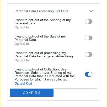
third parties.
Personal Data Processing Opt Outs
I want to opt-out of the Sharing of my
personal data.
Opted In
I want to opt-out of the Sale of my
Personal Data.
Opted In
I want to opt-out of processing my
Personal Data for Targeted Advertising.
Opted In
I want to opt-out of Collection, Use,
Retention, Sale, and/or Sharing of my
Personal Data that Is Unrelated with the
Purposes for which it was collected.
Opted Out
ROMÁN LABDARÚGÓ SZÖVETSÉG
CONFIRM
Az edzők letehetik a nyakbaakasztót, jön
az ötödik játékvezető, változtak az