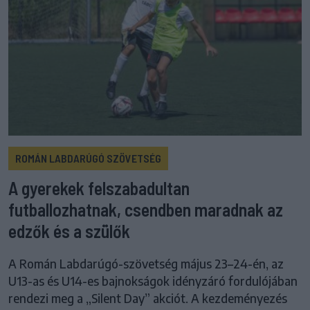
ROMÁN LABDARÚGÓ SZÖVETSÉG
A gyerekek felszabadultan
futballozhatnak, csendben maradnak az
edzők és a szülők
A Román Labdarúgó-szövetség május 23–24-én, az
U13-as és U14-es bajnokságok idényzáró fordulójában
rendezi meg a „Silent Day” akciót. A kezdeményezés