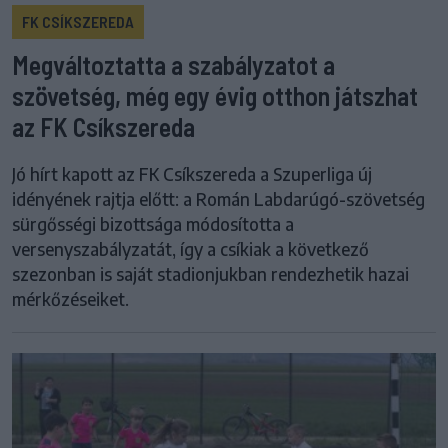
FK CSÍKSZEREDA
Megváltoztatta a szabályzatot a
szövetség, még egy évig otthon játszhat
az FK Csíkszereda
Jó hírt kapott az FK Csíkszereda a Szuperliga új
idényének rajtja előtt: a Román Labdarúgó-szövetség
sürgősségi bizottsága módosította a
versenyszabályzatát, így a csíkiak a következő
szezonban is saját stadionjukban rendezhetik hazai
mérkőzéseiket.