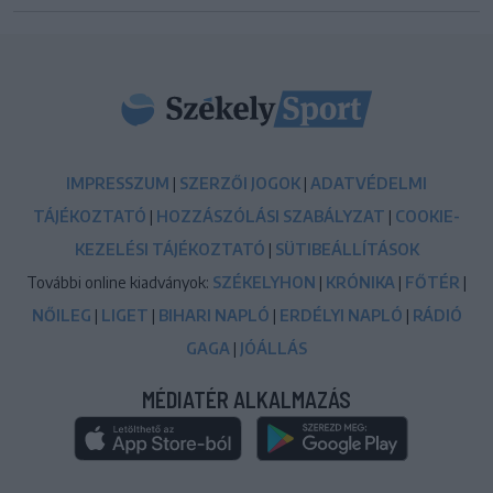
IMPRESSZUM
|
SZERZŐI JOGOK
|
ADATVÉDELMI
TÁJÉKOZTATÓ
|
HOZZÁSZÓLÁSI SZABÁLYZAT
|
COOKIE-
KEZELÉSI TÁJÉKOZTATÓ
|
SÜTIBEÁLLÍTÁSOK
További online kiadványok:
SZÉKELYHON
|
KRÓNIKA
|
FŐTÉR
|
NŐILEG
|
LIGET
|
BIHARI NAPLÓ
|
ERDÉLYI NAPLÓ
|
RÁDIÓ
GAGA
|
JÓÁLLÁS
MÉDIATÉR ALKALMAZÁS