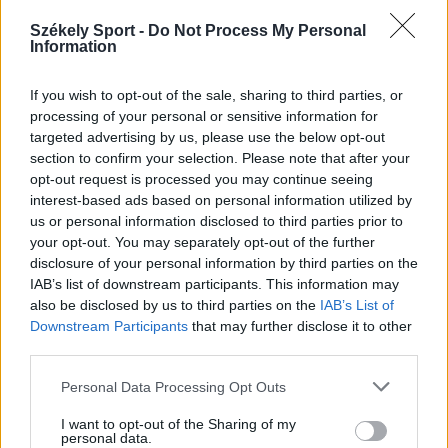
14:52
Székely Sport -
Do Not Process My Personal
Information
Nem kell senkinek állnia, idegenbeli meccsekkel
indítja a kézibajnokságot a Marosvásárhelyi VSK
If you wish to opt-out of the sale, sharing to third parties, or
13:57
processing of your personal or sensitive information for
Corbu góljától hangos a román és a magyar sajtó,
targeted advertising by us, please use the below opt-out
válogatott meghívót sürgetnek
section to confirm your selection. Please note that after your
opt-out request is processed you may continue seeing
12:36
interest-based ads based on personal information utilized by
Új korszak a Sepsi OSK II-nél, fiatalos hévvel épül a
us or personal information disclosed to third parties prior to
jövő csapata
your opt-out. You may separately opt-out of the further
disclosure of your personal information by third parties on the
11:24
IAB’s list of downstream participants. This information may
Székelyföldi játékosokkal készül a női válogatott a
also be disclosed by us to third parties on the
IAB’s List of
FOTE-ra
Downstream Participants
that may further disclose it to other
MÉG TÖBB FRISS HÍR
third parties.
Personal Data Processing Opt Outs
I want to opt-out of the Sharing of my
personal data.