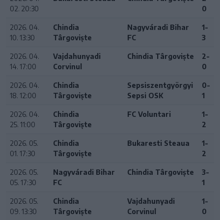
02. 20:30
0
2026. 04.
Chindia
Nagyváradi Bihar
1-
10. 13:30
Târgoviște
FC
3
2026. 04.
Vajdahunyadi
Chindia Târgoviște
2-
14. 17:00
Corvinul
0
2026. 04.
Chindia
Sepsiszentgyörgyi
0-
18. 12:00
Târgoviște
Sepsi OSK
1
2026. 04.
Chindia
FC Voluntari
1-
25. 11:00
Târgoviște
2
2026. 05.
Chindia
Bukaresti Steaua
1-
01. 17:30
Târgoviște
2
2026. 05.
Nagyváradi Bihar
Chindia Târgoviște
3-
05. 17:30
FC
1
2026. 05.
Chindia
Vajdahunyadi
1-
09. 13:30
Târgoviște
Corvinul
0