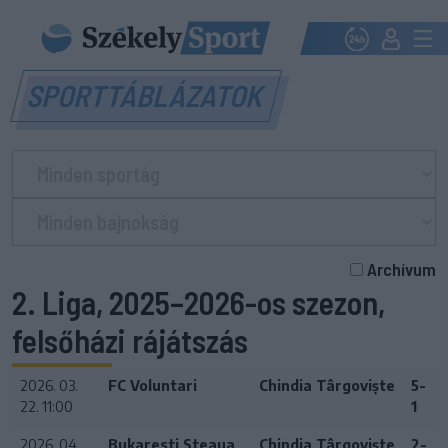
SPORTTÁBLÁZATOK
Archívum
2. Liga, 2025–2026-os szezon,
felsőházi rájátszás
2026. 03.
FC Voluntari
Chindia Târgoviște
5-
22. 11:00
1
2026. 04.
Bukaresti Steaua
Chindia Târgoviște
2-