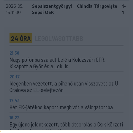
2026. 05.
Sepsiszentgyörgyi
Chindia Târgoviște
1-
16. 11:00
Sepsi OSK
1
24 ÓRA
LEGOLVASOTTABB
21:58
Nagy pofonba szaladt belé a Kolozsvári CFR,
kikapott a Győr és a Loki is
20:17
Idegenben vezetett, a pihenő után visszavett az U
Craiova az EL-selejtezőn
17:43
Két FK-játékos kapott meghívót a válogatottba
16:22
Egy újonc jelentkezett, több átsorolás a Csík körzeti
focibajnokság új idényében