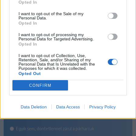
Opted In
I want to opt-out of the Sale of my
Personal Data.
Opted In
I want to opt-out of processing my
Personal Data for Targeted Advertising.
Opted In
SZAVAZÓGÉP
I want to opt-out of Collection, Use,
Retention, Sale, and/or Sharing of my
Personal Data that Is Unrelated with the
Melyik csapat nyeri a székely
Purposes for which it was collected.
Opted Out
rangadót a Szuperliga 5.
CONFIRM
fordulójában?
Az FK Csíkszereda otthon tartja mindhárom pontot
Data Deletion
Data Access
Privacy Policy
A Sepsi OSK idegenben diadalmaskodik
Egyik sem, döntetlennel zárul a párharcuk