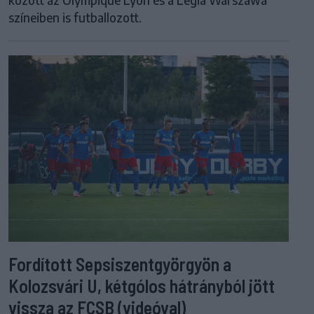
színeiben is futballozott.
Fordított Sepsiszentgyörgyön a
Kolozsvári U, kétgólos hátrányból jött
vissza az FCSB (videóval)