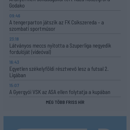
Godako
09:46
A tengerparton játszik az FK Csíkszereda – a
szombati sportműsor
23:18
Látványos meccs nyitotta a Szuperliga negyedik
fordulóját (videóval)
16:43
Egyetlen székelyföldi résztvevő lesz a futsal 2.
Ligában
15:07
A Gyergyói VSK az ASA ellen folytatja a kupában
MÉG TÖBB FRISS HÍR