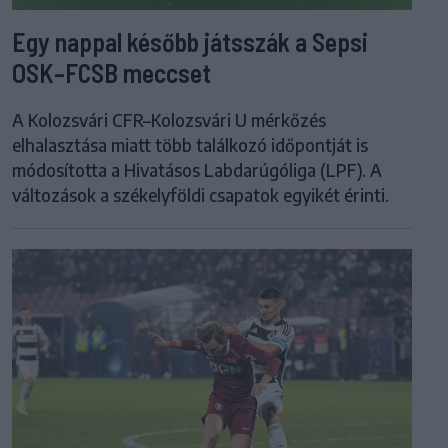
Egy nappal később játsszák a Sepsi
OSK–FCSB meccset
A Kolozsvári CFR–Kolozsvári U mérkőzés
elhalasztása miatt több találkozó időpontját is
módosította a Hivatásos Labdarúgóliga (LPF). A
változások a székelyföldi csapatok egyikét érinti.