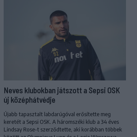
Neves klubokban játszott a Sepsi OSK
új középhátvédje
Újabb tapasztalt labdarúgóval erősítette meg
keretét a Sepsi OSK. A háromszéki klub a 34 éves
Lindsay Rose-t szerződtette, aki korábban többek
között az Olympique Lyon és a Legia Warszawa