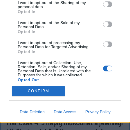
I want to opt-out of the Sharing of my
amint az új elektronikus és egyszerű személyi
personal data.
igazolványok országszerte elérhetővé válnak.
Opted In
I want to opt-out of the Sale of my
Personal Data.
Opted In
I want to opt-out of processing my
Personal Data for Targeted Advertising.
Opted In
I want to opt-out of Collection, Use,
Retention, Sale, and/or Sharing of my
Personal Data that Is Unrelated with the
Purposes for which it was collected.
Opted Out
CONFIRM
FŐTÉR
Data Deletion
Data Access
Privacy Policy
Már csak 4-5 napig működhet a jelenlegi