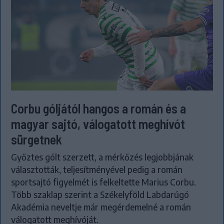
Corbu góljától hangos a román és a
magyar sajtó, válogatott meghívót
sürgetnek
Győztes gólt szerzett, a mérkőzés legjobbjának
választották, teljesítményével pedig a román
sportsajtó figyelmét is felkeltette Marius Corbu.
Több szaklap szerint a Székelyföld Labdarúgó
Akadémia neveltje már megérdemelné a román
válogatott meghívóját.