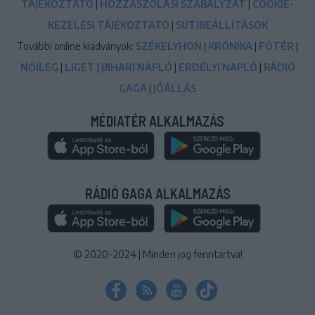
TÁJÉKOZTATÓ
|
HOZZÁSZÓLÁSI SZABÁLYZAT
|
COOKIE-
KEZELÉSI TÁJÉKOZTATÓ
|
SÜTIBEÁLLÍTÁSOK
További online kiadványok:
SZÉKELYHON
|
KRÓNIKA
|
FŐTÉR
|
NŐILEG
|
LIGET
|
BIHARI NAPLÓ
|
ERDÉLYI NAPLÓ
|
RÁDIÓ
GAGA
|
JÓÁLLÁS
MÉDIATÉR ALKALMAZÁS
RÁDIÓ GAGA ALKALMAZÁS
© 2020-2024
|
Minden jog fenntartva!