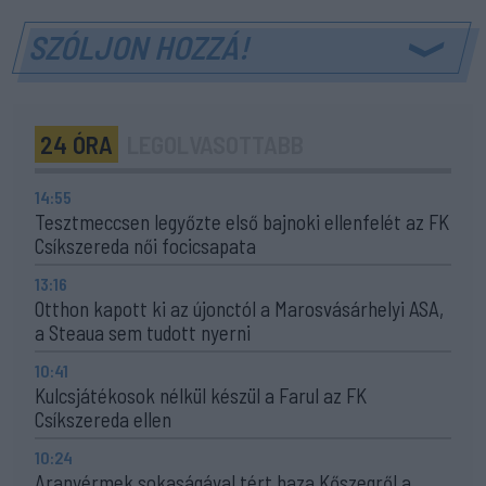
SZÓLJON HOZZÁ!
24 ÓRA
LEGOLVASOTTABB
14:55
Tesztmeccsen legyőzte első bajnoki ellenfelét az FK
Csíkszereda női focicsapata
13:16
Otthon kapott ki az újonctól a Marosvásárhelyi ASA,
a Steaua sem tudott nyerni
10:41
Kulcsjátékosok nélkül készül a Farul az FK
Csíkszereda ellen
10:24
Aranyérmek sokaságával tért haza Kőszegről a