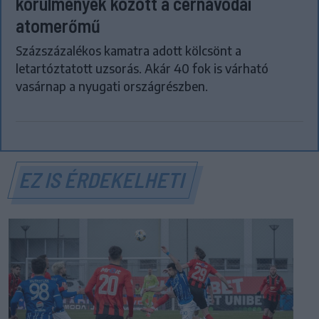
körülmények között a cernavodai
atomerőmű
Százszázalékos kamatra adott kölcsönt a
letartóztatott uzsorás. Akár 40 fok is várható
vasárnap a nyugati országrészben.
EZ IS ÉRDEKELHETI