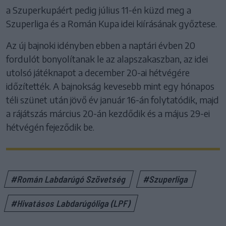
a Szuperkupáért pedig július 11-én küzd meg a
Szuperliga és a Román Kupa idei kiírásának győztese.
Az új bajnoki idényben ebben a naptári évben 20
fordulót bonyolítanak le az alapszakaszban, az idei
utolsó játéknapot a december 20-ai hétvégére
időzítették. A bajnokság kevesebb mint egy hónapos
téli szünet után jövő év január 16-án folytatódik, majd
a rájátszás március 20-án kezdődik és a május 29-ei
hétvégén fejeződik be.
#Román Labdarúgó Szövetség
#Szuperliga
#Hivatásos Labdarúgóliga (LPF)