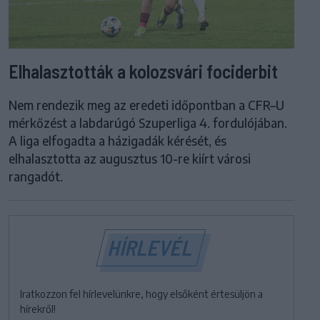
Elhalasztották a kolozsvári fociderbit
Nem rendezik meg az eredeti időpontban a CFR–U
mérkőzést a labdarúgó Szuperliga 4. fordulójában.
A liga elfogadta a házigadák kérését, és
elhalasztotta az augusztus 10-re kiírt városi
rangadót.
HÍRLEVÉL
Iratkozzon fel hírlevelünkre, hogy elsőként értesüljön a
hírekről!