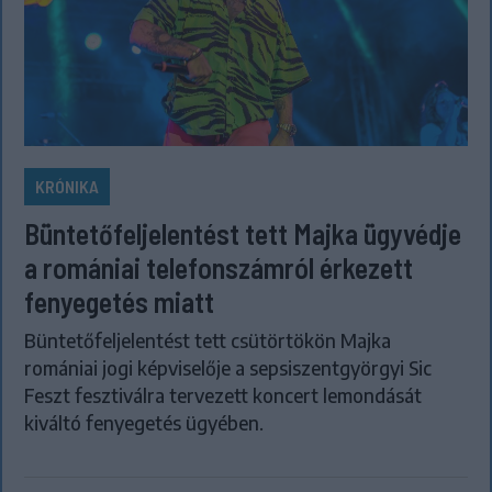
KRÓNIKA
Büntetőfeljelentést tett Majka ügyvédje
a romániai telefonszámról érkezett
fenyegetés miatt
Büntetőfeljelentést tett csütörtökön Majka
romániai jogi képviselője a sepsiszentgyörgyi Sic
Feszt fesztiválra tervezett koncert lemondását
kiváltó fenyegetés ügyében.