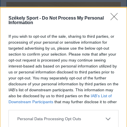
Székely Sport -
Do Not Process My Personal
Information
If you wish to opt-out of the sale, sharing to third parties, or
processing of your personal or sensitive information for
targeted advertising by us, please use the below opt-out
section to confirm your selection. Please note that after your
opt-out request is processed you may continue seeing
interest-based ads based on personal information utilized by
us or personal information disclosed to third parties prior to
your opt-out. You may separately opt-out of the further
KRÓNIKA
disclosure of your personal information by third parties on the
Meddig használható még a régi
IAB’s list of downstream participants. This information may
also be disclosed by us to third parties on the
IAB’s List of
személyi?
Downstream Participants
that may further disclose it to other
third parties.
Sok román állampolgár még mindig az 1997-es
mintára kiállított személyi igazolványt használja,
Personal Data Processing Opt Outs
azonban ezt fokozatosan kivonják a forgalomból,