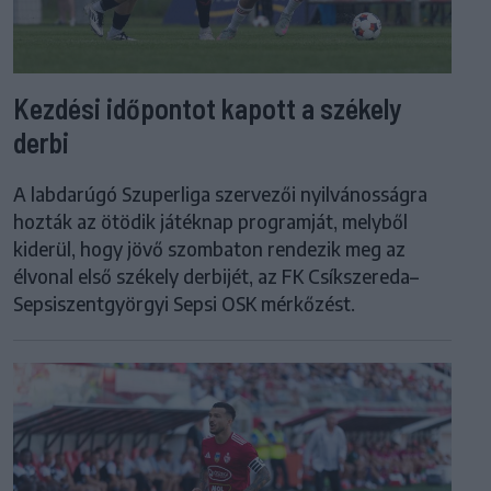
Kezdési időpontot kapott a székely
derbi
A labdarúgó Szuperliga szervezői nyilvánosságra
hozták az ötödik játéknap programját, melyből
kiderül, hogy jövő szombaton rendezik meg az
élvonal első székely derbijét, az FK Csíkszereda–
Sepsiszentgyörgyi Sepsi OSK mérkőzést.