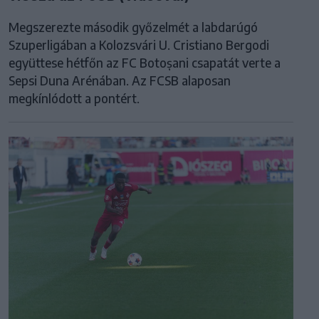
Megszerezte második győzelmét a labdarúgó
Szuperligában a Kolozsvári U. Cristiano Bergodi
együttese hétfőn az FC Botoșani csapatát verte a
Sepsi Duna Arénában. Az FCSB alaposan
megkínlódott a pontért.