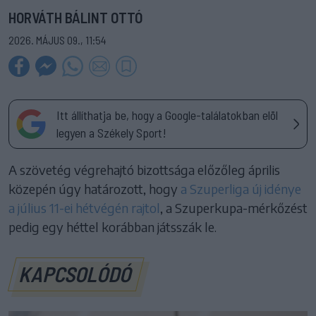
HORVÁTH BÁLINT OTTÓ
2026. MÁJUS 09., 11:54
Itt állíthatja be, hogy a Google-találatokban elöl
legyen a Székely Sport!
A szövetég végrehajtó bizottsága előzőleg április
közepén úgy határozott, hogy
a Szuperliga új idénye
a július 11-ei hétvégén rajtol
, a Szuperkupa-mérkőzést
pedig egy héttel korábban játsszák le.
KAPCSOLÓDÓ