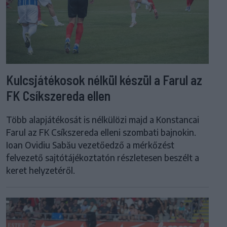
Kulcsjátékosok nélkül készül a Farul az
FK Csíkszereda ellen
Több alapjátékosát is nélkülözi majd a Konstancai
Farul az FK Csíkszereda elleni szombati bajnokin.
Ioan Ovidiu Sabău vezetőedző a mérkőzést
felvezető sajtótájékoztatón részletesen beszélt a
keret helyzetéről.