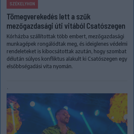
SZÉKELYHON
Tömegverekedés lett a szűk
mezőgazdasági úti vitából Csatószegen
Kórházba szállítottak több embert, mezőgazdasági
munkagépek rongálódtak meg, és ideiglenes védelmi
rendeleteket is kibocsátottak azután, hogy szombat
délután súlyos konfliktus alakult ki Csatószegen egy
elsőbbségadási vita nyomán.
`