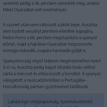
vezetést pedig a 36. percben szerezték meg, amikor
Mikel Oyarzabal volt eredményes.
A szünet után sem változott a játék képe. Ausztria
nem tudott veszélyt jelenteni ellenfele kapujára,
Pedro Porro a 66. percben megduplázta a spanyol
előnyt, majd a hajrában Oyarzabal megszerezte
önmaga második, csapata harmadik gólját is.
Spanyolország végül teljesen megérdemelten nyert
3–0-ra, Ausztria pedig kaput eltaláló lövés nélkül
zárta a meccset és elbúcsúzott a tornától. A spanyol
válogatott a nyolcaddöntőben a Portugália–
Horvátország párharc győztesével találkozik.
Labdarúgó-világbajnokság, tizenhatoddöntő: