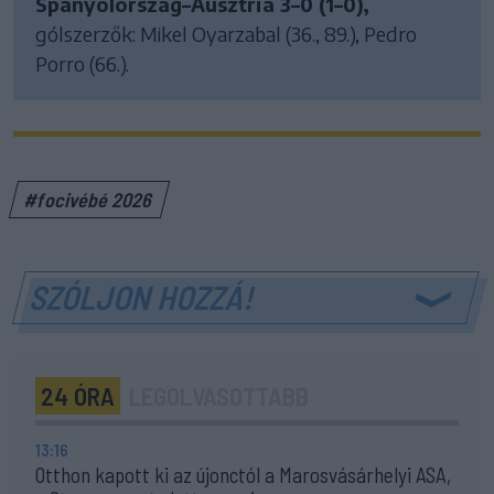
Spanyolország–Ausztria 3–0 (1–0),
gólszerzők: Mikel Oyarzabal (36., 89.), Pedro
Porro (66.).
#focivébé 2026
SZÓLJON HOZZÁ!
24 ÓRA
LEGOLVASOTTABB
13:16
Otthon kapott ki az újonctól a Marosvásárhelyi ASA,