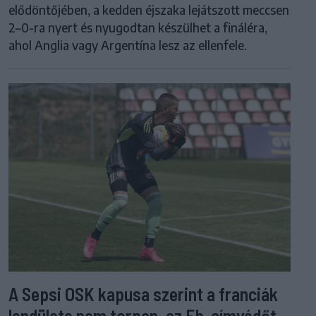
elődöntőjében, a kedden éjszaka lejátszott meccsen
2–0-ra nyert és nyugodtan készülhet a fináléra,
ahol Anglia vagy Argentína lesz az ellenfele.
A Sepsi OSK kapusa szerint a franciák
lendülete nem torpan, az Eb-címvédőt