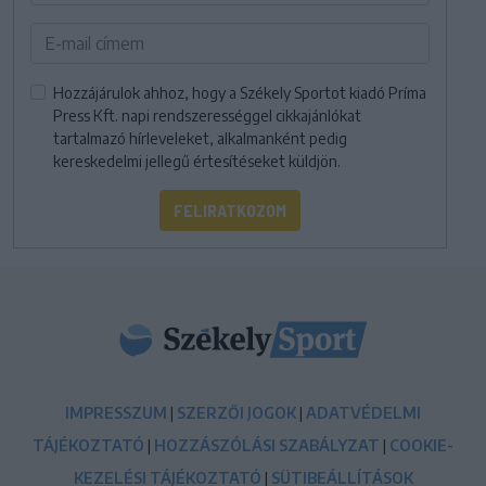
Hozzájárulok ahhoz, hogy a Székely Sportot kiadó Príma
Press Kft. napi rendszerességgel cikkajánlókat
tartalmazó hírleveleket, alkalmanként pedig
kereskedelmi jellegű értesítéseket küldjön.
FELIRATKOZOM
IMPRESSZUM
|
SZERZŐI JOGOK
|
ADATVÉDELMI
TÁJÉKOZTATÓ
|
HOZZÁSZÓLÁSI SZABÁLYZAT
|
COOKIE-
KEZELÉSI TÁJÉKOZTATÓ
|
SÜTIBEÁLLÍTÁSOK