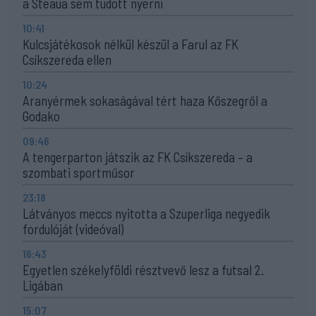
a Steaua sem tudott nyerni
10:41
Kulcsjátékosok nélkül készül a Farul az FK
Csíkszereda ellen
10:24
Aranyérmek sokaságával tért haza Kőszegről a
Godako
09:46
A tengerparton játszik az FK Csíkszereda – a
szombati sportműsor
23:18
Látványos meccs nyitotta a Szuperliga negyedik
fordulóját (videóval)
16:43
Egyetlen székelyföldi résztvevő lesz a futsal 2.
Ligában
15:07