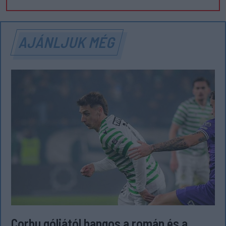
AJÁNLJUK MÉG
Corbu góljától hangos a román és a