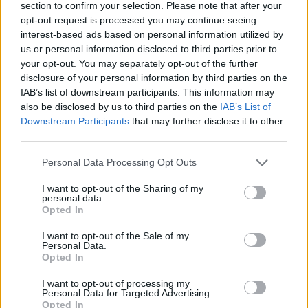
section to confirm your selection. Please note that after your
opt-out request is processed you may continue seeing
interest-based ads based on personal information utilized by
us or personal information disclosed to third parties prior to
your opt-out. You may separately opt-out of the further
disclosure of your personal information by third parties on the
IAB’s list of downstream participants. This information may
also be disclosed by us to third parties on the
IAB’s List of
Downstream Participants
that may further disclose it to other
FŐTÉR
third parties.
Már csak 4-5 napig működhet a jelenlegi
Personal Data Processing Opt Outs
körülmények között a cernavodai
I want to opt-out of the Sharing of my
atomerőmű
personal data.
Opted In
Százszázalékos kamatra adott kölcsönt a
letartóztatott uzsorás. Akár 40 fok is várható
I want to opt-out of the Sale of my
Personal Data.
vasárnap a nyugati országrészben.
Opted In
I want to opt-out of processing my
Personal Data for Targeted Advertising.
Opted In