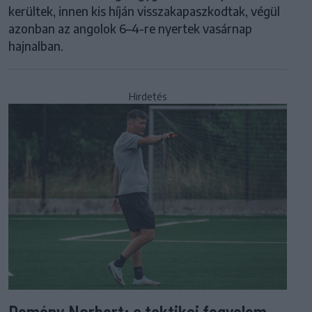
kerültek, innen kis híján visszakapaszkodtak, végül
azonban az angolok 6–4-re nyertek vasárnap
hajnalban.
Hirdetés
Demény Norbert: a taktikai fegyelem