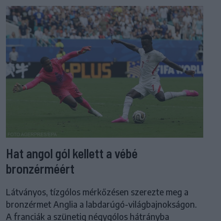
Hat angol gól kellett a vébé
bronzérméért
Látványos, tízgólos mérkőzésen szerezte meg a
bronzérmet Anglia a labdarúgó-világbajnokságon.
A franciák a szünetig négygólos hátrányba