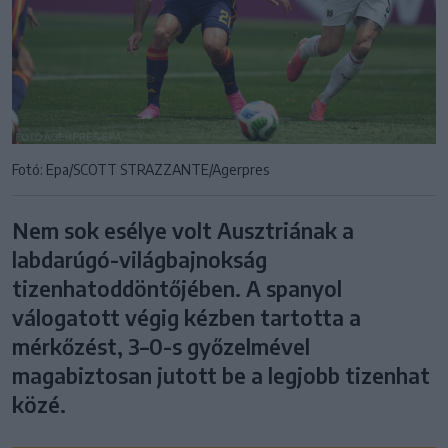
Fotó: Epa/SCOTT STRAZZANTE/Agerpres
Nem sok esélye volt Ausztriának a
labdarúgó-világbajnokság
tizenhatoddöntőjében. A spanyol
válogatott végig kézben tartotta a
mérkőzést, 3–0-s győzelmével
magabiztosan jutott be a legjobb tizenhat
közé.