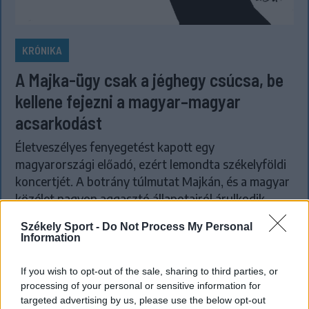
KRÓNIKA
A Majka-ügy csak a jéghegy csúcsa, be
kellene fejezni a magyar–magyar
acsarkodást
Életveszélyes fenyegetést kapott egy
magyarországi előadó, ezért lemondta székelyföldi
koncertjét. A botrány túlmutat Majkán, és a magyar
közélet nagyon aggasztó állapotairól árulkodik.
Székely Sport -
Do Not Process My Personal
Information
If you wish to opt-out of the sale, sharing to third parties, or
processing of your personal or sensitive information for
targeted advertising by us, please use the below opt-out