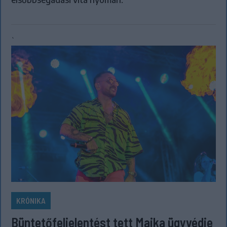
`
KRÓNIKA
Büntetőfeljelentést tett Majka ügyvédje