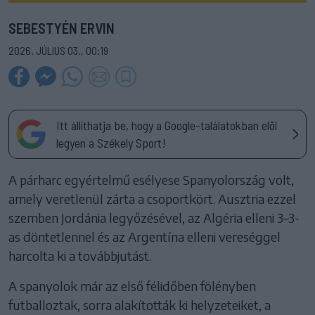
SEBESTYÉN ERVIN
2026. JÚLIUS 03., 00:19
Itt állíthatja be, hogy a Google-találatokban elöl
legyen a Székely Sport!
A párharc egyértelmű esélyese Spanyolország volt,
amely veretlenül zárta a csoportkört. Ausztria ezzel
szemben Jordánia legyőzésével, az Algéria elleni 3–3-
as döntetlennel és az Argentína elleni vereséggel
harcolta ki a továbbjutást.
A spanyolok már az első félidőben fölényben
futballoztak, sorra alakították ki helyzeteiket, a