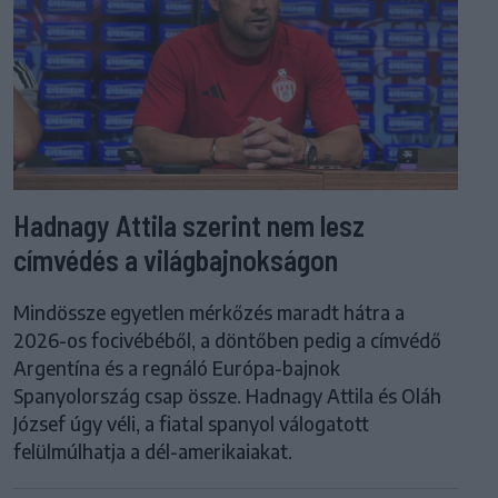
Hadnagy Attila szerint nem lesz
címvédés a világbajnokságon
Mindössze egyetlen mérkőzés maradt hátra a
2026-os focivébéből, a döntőben pedig a címvédő
Argentína és a regnáló Európa-bajnok
Spanyolország csap össze. Hadnagy Attila és Oláh
József úgy véli, a fiatal spanyol válogatott
felülmúlhatja a dél-amerikaiakat.