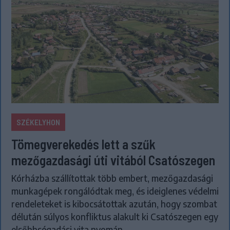
SZÉKELYHON
Tömegverekedés lett a szűk
mezőgazdasági úti vitából Csatószegen
Kórházba szállítottak több embert, mezőgazdasági
munkagépek rongálódtak meg, és ideiglenes védelmi
rendeleteket is kibocsátottak azután, hogy szombat
délután súlyos konfliktus alakult ki Csatószegen egy
elsőbbségadási vita nyomán.