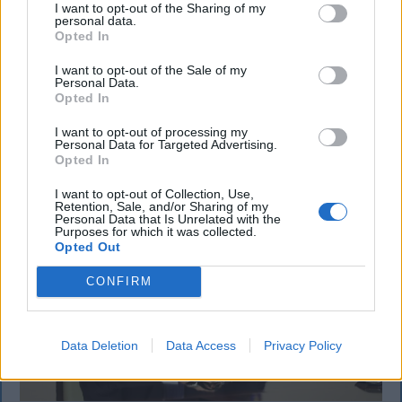
I want to opt-out of the Sharing of my
personal data.
Sok román állampolgár még mindig az 1997-es
Opted In
mintára kiállított személyi igazolványt használja,
azonban ezt fokozatosan kivonják a forgalomból,
I want to opt-out of the Sale of my
Personal Data.
amint az új elektronikus és egyszerű személyi
Opted In
igazolványok országszerte elérhetővé válnak.
I want to opt-out of processing my
Personal Data for Targeted Advertising.
Opted In
I want to opt-out of Collection, Use,
Retention, Sale, and/or Sharing of my
Personal Data that Is Unrelated with the
Purposes for which it was collected.
Opted Out
CONFIRM
Data Deletion
Data Access
Privacy Policy