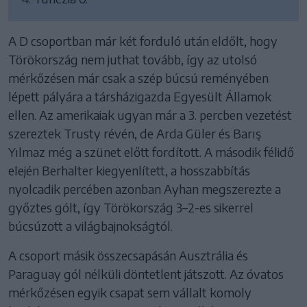
A D csoportban már két forduló után eldőlt, hogy
Törökország nem juthat tovább, így az utolsó
mérkőzésen már csak a szép búcsú reményében
lépett pályára a társházigazda Egyesült Államok
ellen. Az amerikaiak ugyan már a 3. percben vezetést
szereztek Trusty révén, de Arda Güler és Barış
Yılmaz még a szünet előtt fordított. A második félidő
elején Berhalter kiegyenlített, a hosszabbítás
nyolcadik percében azonban Ayhan megszerezte a
győztes gólt, így Törökország 3–2-es sikerrel
búcsúzott a világbajnokságtól.
A csoport másik összecsapásán Ausztrália és
Paraguay gól nélküli döntetlent játszott. Az óvatos
mérkőzésen egyik csapat sem vállalt komoly