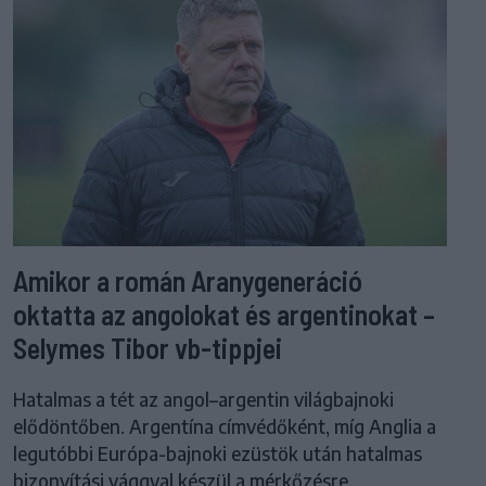
Amikor a román Aranygeneráció
oktatta az angolokat és argentinokat –
Selymes Tibor vb-tippjei
Hatalmas a tét az angol–argentin világbajnoki
elődöntőben. Argentína címvédőként, míg Anglia a
legutóbbi Európa-bajnoki ezüstök után hatalmas
bizonyítási vággyal készül a mérkőzésre.