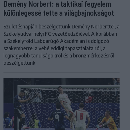
Demény Norbert: a taktikai fegyelem
különlegessé tette a világbajnokságot
Születésnapján beszélgettünk Demény Norberttel, a
Székelyudvarhelyi FC vezetőedzőjével. A korábban
a Székelyföld Labdarúgó Akadémián is dolgozó
szakemberrel a vébé eddigi tapasztalatairól, a
legnagyobb tanulságokról és a bronzmérkőzésről
beszélgettünk.