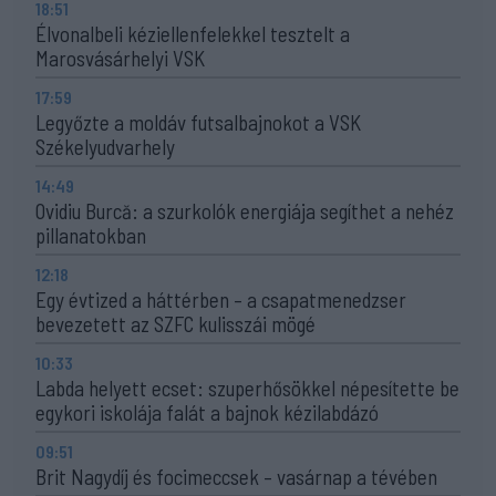
18:51
Élvonalbeli kéziellenfelekkel tesztelt a
Marosvásárhelyi VSK
17:59
Legyőzte a moldáv futsalbajnokot a VSK
Székelyudvarhely
14:49
Ovidiu Burcă: a szurkolók energiája segíthet a nehéz
pillanatokban
12:18
Egy évtized a háttérben – a csapatmenedzser
bevezetett az SZFC kulisszái mögé
10:33
Labda helyett ecset: szuperhősökkel népesítette be
egykori iskolája falát a bajnok kézilabdázó
09:51
Brit Nagydíj és focimeccsek – vasárnap a tévében