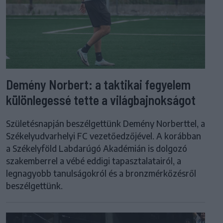
Demény Norbert: a taktikai fegyelem
különlegessé tette a világbajnokságot
Születésnapján beszélgettünk Demény Norberttel, a
Székelyudvarhelyi FC vezetőedzőjével. A korábban
a Székelyföld Labdarúgó Akadémián is dolgozó
szakemberrel a vébé eddigi tapasztalatairól, a
legnagyobb tanulságokról és a bronzmérkőzésről
beszélgettünk.