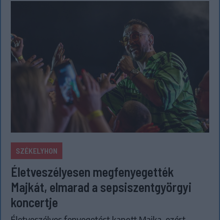
SZÉKELYHON
Életveszélyesen megfenyegették
Majkát, elmarad a sepsiszentgyörgyi
koncertje
Életveszélyes fenyegetést kapott Majka, ezért