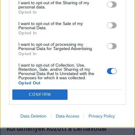
jelentette be.
I want to opt-out of the Sharing of my
personal data.
Opted In
I want to opt-out of the Sale of my
Personal Data.
Opted In
I want to opt-out of processing my
Personal Data for Targeted Advertising.
Opted In
I want to opt-out of Collection, Use,
Retention, Sale, and/or Sharing of my
Personal Data that Is Unrelated with the
Purposes for which it was collected.
Opted Out
CONFIRM
FŐTÉR
Data Deletion
Data Access
Privacy Policy
Már csak 4-5 napig működhet a jelenlegi
körülmények között a cernavodai