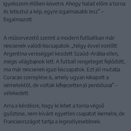
igyekszem élőben követni. Ahogy halad előre a torna
és letisztul a kép, egyre izgalmasabb lesz” –
fogalmazott.
A műsorvezető szerint a modern futballban már
nincsenek valódi kiscsapatok. „Négy évvel ezelőtt
Argentína vereséggel kezdett Szaúd-Arábia ellen,
mégis világbajnok lett. A futball rengeteget fejlődött,
ma már nincsenek igazi kiscsapatok. Ezt jól mutatja
Curacao szereplése is, amely ugyan kikapott a
németektől, de voltak kifejezetten jó periódusai” –
vélekedett.
Arra a kérdésre, hogy ki lehet a torna végső
győztese, nem kívánt egyetlen csapatot kiemelni, de
Franciaországot tartja a legesélyesebbnek.