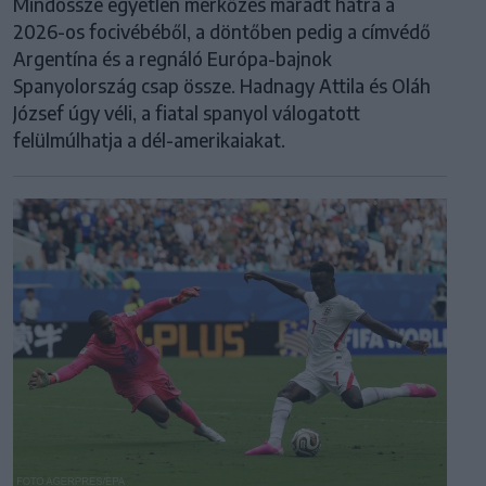
Mindössze egyetlen mérkőzés maradt hátra a
2026-os focivébéből, a döntőben pedig a címvédő
Argentína és a regnáló Európa-bajnok
Spanyolország csap össze. Hadnagy Attila és Oláh
József úgy véli, a fiatal spanyol válogatott
felülmúlhatja a dél-amerikaiakat.