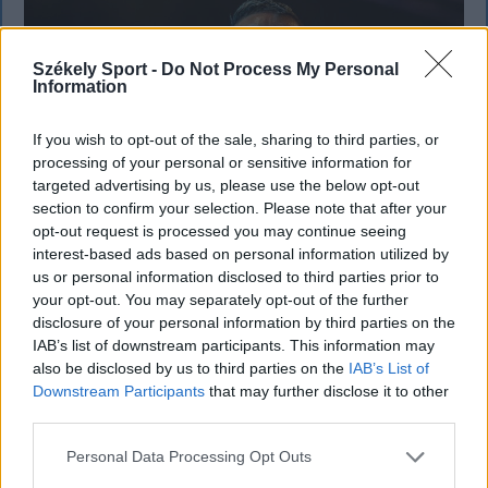
Székely Sport -
Do Not Process My Personal
Information
If you wish to opt-out of the sale, sharing to third parties, or
processing of your personal or sensitive information for
targeted advertising by us, please use the below opt-out
section to confirm your selection. Please note that after your
opt-out request is processed you may continue seeing
interest-based ads based on personal information utilized by
us or personal information disclosed to third parties prior to
KRÓNIKA
your opt-out. You may separately opt-out of the further
disclosure of your personal information by third parties on the
Majka életveszélyes fenyegetés miatt
IAB’s list of downstream participants. This information may
also be disclosed by us to third parties on the
IAB’s List of
lemondta erdélyi koncertjét
Downstream Participants
that may further disclose it to other
third parties.
Majka életveszélyes fenyegetést kapott, és emiatt
lemondta a sepsiszentgyörgyi SIC Fesztre tervezett
Personal Data Processing Opt Outs
koncertjét. Majka ezt szerdán a Facebook-oldalán