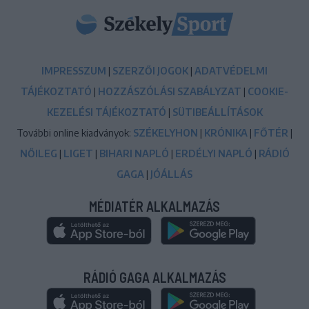
IMPRESSZUM
|
SZERZŐI JOGOK
|
ADATVÉDELMI
TÁJÉKOZTATÓ
|
HOZZÁSZÓLÁSI SZABÁLYZAT
|
COOKIE-
KEZELÉSI TÁJÉKOZTATÓ
|
SÜTIBEÁLLÍTÁSOK
További online kiadványok:
SZÉKELYHON
|
KRÓNIKA
|
FŐTÉR
|
NŐILEG
|
LIGET
|
BIHARI NAPLÓ
|
ERDÉLYI NAPLÓ
|
RÁDIÓ
GAGA
|
JÓÁLLÁS
MÉDIATÉR ALKALMAZÁS
RÁDIÓ GAGA ALKALMAZÁS