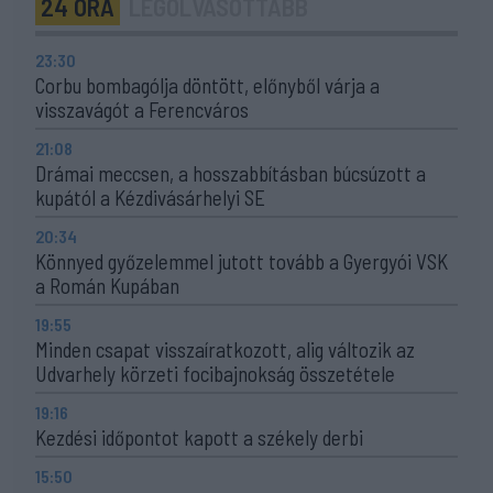
24 ÓRA
LEGOLVASOTTABB
23:30
Corbu bombagólja döntött, előnyből várja a
visszavágót a Ferencváros
21:08
Drámai meccsen, a hosszabbításban búcsúzott a
kupától a Kézdivásárhelyi SE
20:34
Könnyed győzelemmel jutott tovább a Gyergyói VSK
a Román Kupában
19:55
Minden csapat visszaíratkozott, alig változik az
Udvarhely körzeti focibajnokság összetétele
19:16
Kezdési időpontot kapott a székely derbi
15:50