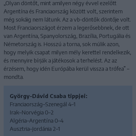
„Olyan döntőt, mint amilyen négy évvel ezelőtt
Argentína és Franciaország között volt, szerintem
még sokáig nem látunk. Az a vb-döntők döntője volt.
Most Franciaországot érzem a legerősebbnek, de ott
van Argentína, Spanyolország, Brazília, Portugália és
Németország is. Hosszú a torna, sok múlik azon,
hogy melyik csapat milyen mély kerettel rendelkezik,
és mennyire bírják a játékosok a terhelést. Az az
érzésem, hogy idén Európába kerül vissza a trófea” –
mondta.
György-Dávid Csaba tippjei:
Franciaország–Szenegál 4–1
Irak–Norvégia 0–2
Algéria–Argentína 0–4
Ausztria–Jordánia 2–1