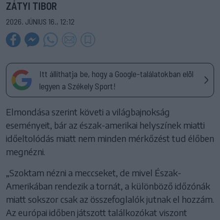
ZÁTYI TIBOR
2026. JÚNIUS 16., 12:12
Itt állíthatja be, hogy a Google-találatokban elöl
legyen a Székely Sport!
Elmondása szerint követi a világbajnokság
eseményeit, bár az észak-amerikai helyszínek miatti
időeltolódás miatt nem minden mérkőzést tud élőben
megnézni.
„Szoktam nézni a meccseket, de mivel Észak-
Amerikában rendezik a tornát, a különböző időzónák
miatt sokszor csak az összefoglalók jutnak el hozzám.
Az európai időben játszott találkozókat viszont