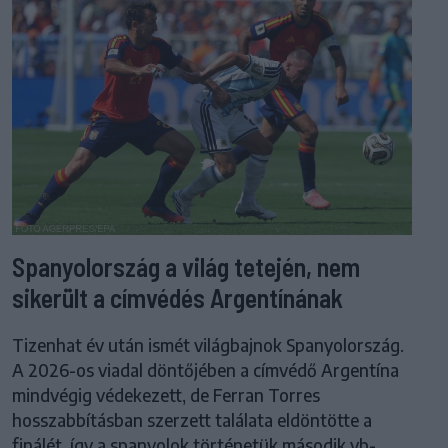
Spanyolország a világ tetején, nem
sikerült a címvédés Argentínának
Tizenhat év után ismét világbajnok Spanyolország.
A 2026-os viadal döntőjében a címvédő Argentína
mindvégig védekezett, de Ferran Torres
hosszabbításban szerzett találata eldöntötte a
finálét, így a spanyolok történetük második vb-