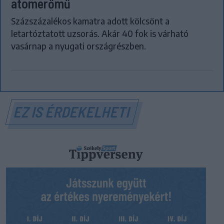
atomerőmű
Százszázalékos kamatra adott kölcsönt a
letartóztatott uzsorás. Akár 40 fok is várható
vasárnap a nyugati országrészben.
EZ IS ÉRDEKELHETI