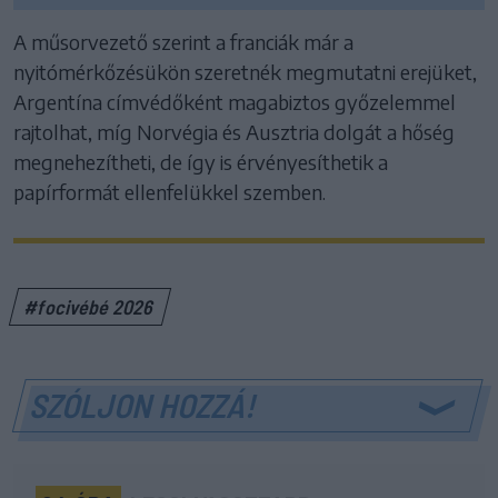
A műsorvezető szerint a franciák már a
nyitómérkőzésükön szeretnék megmutatni erejüket,
Argentína címvédőként magabiztos győzelemmel
rajtolhat, míg Norvégia és Ausztria dolgát a hőség
megnehezítheti, de így is érvényesíthetik a
papírformát ellenfelükkel szemben.
#focivébé 2026
SZÓLJON HOZZÁ!