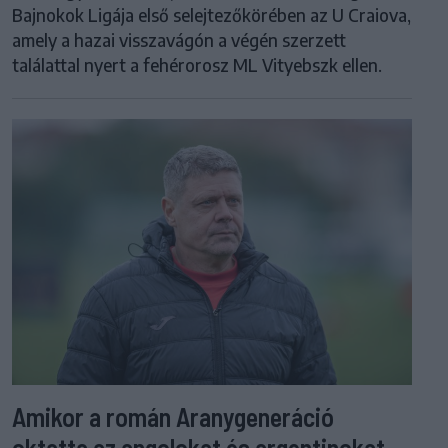
Bajnokok Ligája első selejtezőkörében az U Craiova,
amely a hazai visszavágón a végén szerzett
találattal nyert a fehérorosz ML Vityebszk ellen.
Amikor a román Aranygeneráció
oktatta az angolokat és argentinokat –