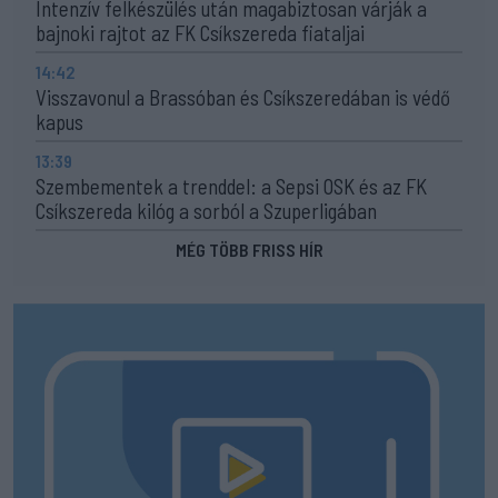
Intenzív felkészülés után magabiztosan várják a
bajnoki rajtot az FK Csíkszereda fiataljai
14:42
Visszavonul a Brassóban és Csíkszeredában is védő
kapus
13:39
Szembementek a trenddel: a Sepsi OSK és az FK
Csíkszereda kilóg a sorból a Szuperligában
MÉG TÖBB FRISS HÍR