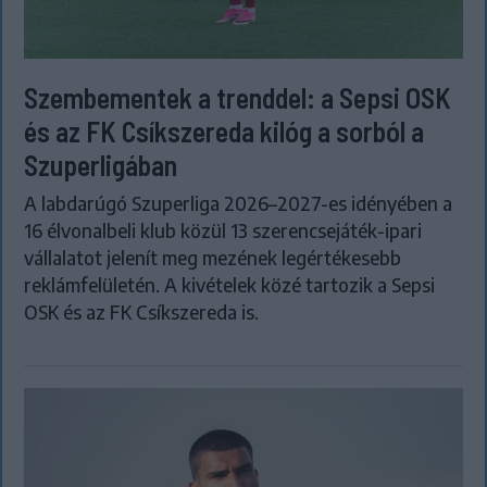
Szembementek a trenddel: a Sepsi OSK
és az FK Csíkszereda kilóg a sorból a
Szuperligában
A labdarúgó Szuperliga 2026–2027-es idényében a
16 élvonalbeli klub közül 13 szerencsejáték-ipari
vállalatot jelenít meg mezének legértékesebb
reklámfelületén. A kivételek közé tartozik a Sepsi
OSK és az FK Csíkszereda is.