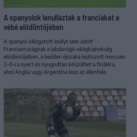
A spanyolok lenullázták a franciákat a
vébé elődöntőjében
A spanyol válogatott esélyt sem adott
Franciaországnak a labdarúgó-világbajnokság
elődöntőjében, a kedden éjszaka lejátszott meccsen
2–0-ra nyert és nyugodtan készülhet a fináléra,
ahol Anglia vagy Argentína lesz az ellenfele.