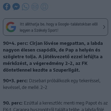
Itt állíthatja be, hogy a Google-találatokban elöl
legyen a Székely Sport!
90+4. perc: Cîrjan lövése megpattan, a labda
nagyon élesen csapódik, de Pap a helyén és
szögletre tolja. A játékvezető ezzel lefújta a
mérkőzést, a végeredmény 2–2, az FK
döntetlennel kezdte a Szuperligát.
90+3. perc:
Dzsebari próbálkozik egy tekeréssel,
kevéssel, de mellé. 2–2
90. perc:
Ezúttal a keresztléc menti meg Papot és az
FK-t, Caragea huszonötről találta telibe, a labda fölé