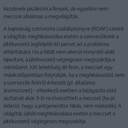
Kezdenek pislákolni a fények, de egyelőre nem
meccsre alkalmas a megvilágítás.
A bajnokság szervezési szabálykönyve (ROAF) szerint
a világítás meghibásodása esetén a szervezőknek a
játékvezető legfeljebb 60 percet ad a probléma
elhárítására. Ha a hibát nem sikerül ennyi idő alatt
kijavítani, a játékvezető véglegesen megszakítja a
mérkőzést. Két lehetőség áll fenn, a meccset egy
másik időpontban folytatják, ha a meghibásodást nem
a szervezők feléről érkezett (pl. általános
áramszünet) – ellenkező esetben a házigazda zöld
asztalnál akár 3–0-ra elveszítheti a meccset (ha pl.
kiderül, hogy a pótgenerátor hibás, nem működik). A
világítás újbóli meghibásodása esetén a meccset a
játékvezető véglegesen megszakítja.