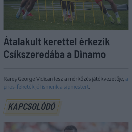
Átalakult kerettel érkezik
Csíkszeredába a Dinamo
Rareș George Vidican lesz a mérkőzés játékvezetője,
a
piros-feketék jól ismerik a sípmestert
.
KAPCSOLÓDÓ