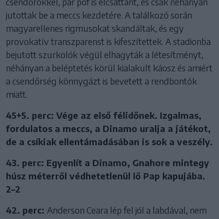
csendőrökkel, pár pof is elcsattant, és csak néhányan
jutottak be a meccs kezdetére. A találkozó során
magyarellenes rigmusokat skandáltak, és egy
provokatív transzparenst is kifeszítettek. A stadionba
bejutott szurkolók végül elhagyták a létesítményt,
néhányan a beléptetés körül kialakult káosz és amiért
a csendőrség könnygázt is bevetett a rendbontók
miatt.
45+5. perc: Vége az első félidőnek. Izgalmas,
fordulatos a meccs, a Dinamo uralja a játékot,
de a csíkiak ellentámadásában is sok a veszély.
43. perc: Egyenlít a Dinamo, Gnahore mintegy
húsz méterről védhetetlenül lő Pap kapujába.
2–2
42. perc:
Anderson Ceara lép fel jól a labdával, nem