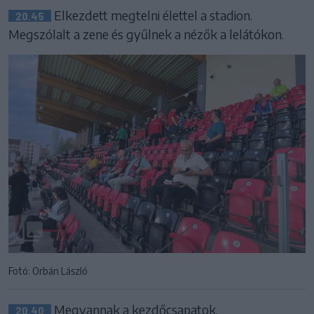
Elkezdett megtelni élettel a stadion.
20.45
Megszólalt a zene és gyűlnek a nézők a lelátókon.
Fotó: Orbán László
Megvannak a kezdőcsapatok.
20.40