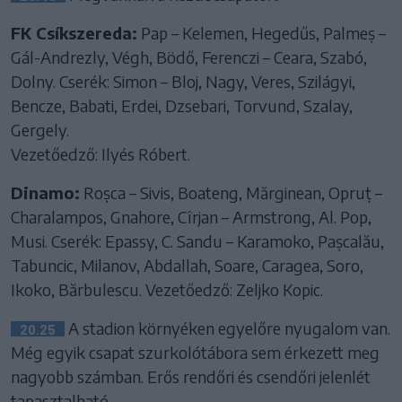
FK Csíkszereda:
Pap – Kelemen, Hegedűs, Palmeș –
Gál-Andrezly, Végh, Bödő, Ferenczi – Ceara, Szabó,
Dolny. Cserék: Simon – Bloj, Nagy, Veres, Szilágyi,
Bencze, Babati, Erdei, Dzsebari, Torvund, Szalay,
Gergely.
Vezetőedző: Ilyés Róbert.
Dinamo:
Roșca – Sivis, Boateng, Mărginean, Opruț –
Charalampos, Gnahore, Cîrjan – Armstrong, Al. Pop,
Musi. Cserék: Epassy, C. Sandu – Karamoko, Pașcalău,
Tabuncic, Milanov, Abdallah, Soare, Caragea, Soro,
Ikoko, Bărbulescu. Vezetőedző: Zeljko Kopic.
A stadion környéken egyelőre nyugalom van.
20.25
Még egyik csapat szurkolótábora sem érkezett meg
nagyobb számban. Erős rendőri és csendőri jelenlét
tapasztalható.