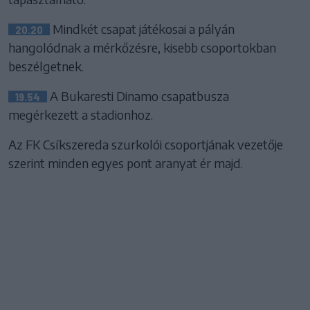
Mindkét csapat játékosai a pályán
20.20
hangolódnak a mérkőzésre, kisebb csoportokban
beszélgetnek.
A Bukaresti Dinamo csapatbusza
19.54
megérkezett a stadionhoz.
Az FK Csíkszereda szurkolói csoportjának vezetője
szerint minden egyes pont aranyat ér majd.