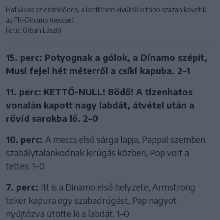
Hatalmas az érdeklődés, a kerítésen kívülről is több százan követik
az FK–Dinamo meccset
Fotó: Orbán László
15. perc: Potyognak a gólok, a Dinamo szépít,
Musi fejel hét méterről a csíki kapuba. 2–1
11. perc: KETTŐ-NULL! Bödő! A tizenhatos
vonalán kapott nagy labdát, átvétel után a
rövid sarokba lő. 2–0
10. perc:
A meccs első sárga lapja, Pappal szemben
szabálytalankodnak kirúgás közben, Pop volt a
tettes. 1–0
7. perc:
Itt is a Dinamo első helyzete, Armstrong
teker kapura egy szabadrúgást, Pap nagyot
nyújtózva ütötte ki a labdát. 1–0