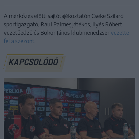
A mérkőzés előtti sajtótájékoztatón Cseke Szilárd
sportigazgató, Raul Palmeș játékos, Ilyés Róbert
vezetőedző és Bokor János klubmenedzser
vezette
fel a szezont
.
KAPCSOLÓDÓ