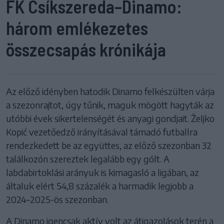
FK Csíkszereda–Dinamo:
három emlékezetes
összecsapás krónikája
Az előző idényben hatodik Dinamo felkészülten várja
a szezonrajtot, úgy tűnik, maguk mögött hagyták az
utóbbi évek sikertelenségét és anyagi gondjait. Željko
Kopić vezetőedző irányításával támadó futballra
rendezkedett be az együttes, az előző szezonban 32
találkozón szereztek legalább egy gólt. A
labdabirtoklási arányuk is kimagasló a ligában, az
általuk elért 54,8 százalék a harmadik legjobb a
2024–2025-ös szezonban.
A Dinamo igencsak aktív volt az átigazolások terén a