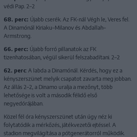
védi Pap. 2–2
68. perc:
Újabb cserék. Az FK-nál Végh le, Veres fel.
A Dinamónál Kiriaku–Milanov és Abdallah–
Armstrong.
66. perc:
Újabb forró pillanatok az FK
tizenhatosában, végül sikerül felszabadítani. 2–2
62. perc
: A labda a Dinamónál. Kérdés, hogy ez a
kényszerszünet melyik csapatot zavarta meg jobban.
Az állás 2–2, a Dinamo uralja a mezőnyt, több
lehetősége is volt a második félidő első
negyedórájában.
Közel fél óra kényszerszünet után úgy néz ki
folytatódik a mérkőzés, játékvezetői ejtéssel. A
stadion megvilágítása a pótgenerátorról működik.