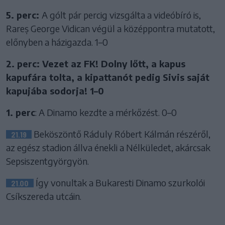
5. perc:
A gólt pár percig vizsgálta a videóbíró is,
Rareș George Vidican végül a középpontra mutatott,
előnyben a házigazda. 1–0
2. perc: Vezet az FK! Dolny lőtt, a kapus
kapufára tolta, a kipattanót pedig Sivis saját
kapujába sodorja! 1–0
1. perc
: A Dinamo kezdte a mérkőzést. 0–0
Beköszöntő Ráduly Róbert Kálmán részéről,
21.19
az egész stadion állva énekli a Nélküledet, akárcsak
Sepsiszentgyörgyön.
Így vonultak a Bukaresti Dinamo szurkolói
21.00
Csíkszereda utcáin.