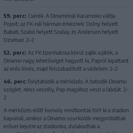
59. perc:
Cserék. A Dinamónál Karamoko váltja
Popot; az FK-nál hárman érkeznek: Dolny helyett
Babati, Szabó helyett Szalay, és Anderson helyett
Dzsebari. 2–2
52. perc:
Az FK tizenhatosa körül zajlik a játék, a
Dinamo nagy lehetőséget hagyott ki, Papról kipattant
az erős lövés, majd felszabadított a védelem. 2–2
46. perc
: Folytatódik a mérkőzés. A hatodik Dinamo
szöglet, nincs veszély, Pap magához veszi a labdát. 2–
2
A mérkőzés előtt komoly rendbontás tört ki a stadion
kapuinál, amikor a Dinamo-szurkolók megpróbáltak
erővel bejutni az stadionba, dulakodtak a