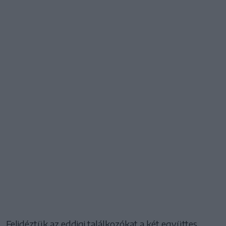
Felidéztük az eddigi találkozókat a két együttes