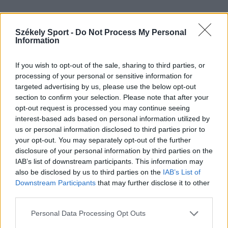
Gyakorolnak a Dinamo játékosai is.
20.55
Székely Sport -
Do Not Process My Personal
Information
If you wish to opt-out of the sale, sharing to third parties, or
processing of your personal or sensitive information for
targeted advertising by us, please use the below opt-out
section to confirm your selection. Please note that after your
opt-out request is processed you may continue seeing
interest-based ads based on personal information utilized by
us or personal information disclosed to third parties prior to
your opt-out. You may separately opt-out of the further
disclosure of your personal information by third parties on the
IAB’s list of downstream participants. This information may
also be disclosed by us to third parties on the
IAB’s List of
Downstream Participants
that may further disclose it to other
Fotó: Orbán László
third parties.
Personal Data Processing Opt Outs
Megérkezett a csíkszeredai Lokálpatrióták
20.50