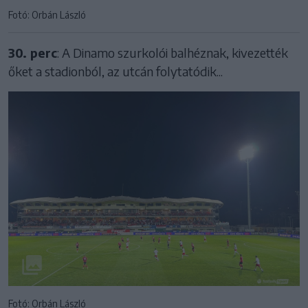
Fotó: Orbán László
30. perc
: A Dinamo szurkolói balhéznak, kivezették
őket a stadionból, az utcán folytatódik...
Fotó: Orbán László