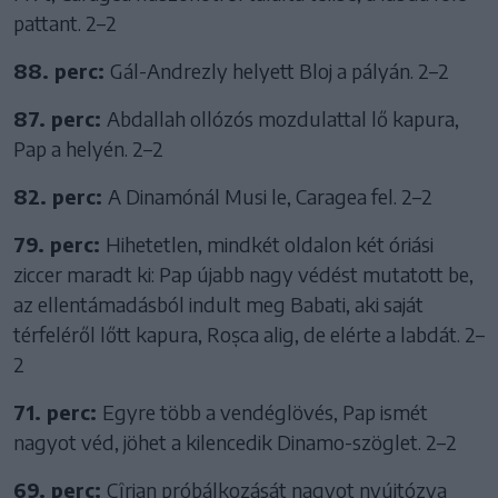
pattant. 2–2
88. perc:
Gál-Andrezly helyett Bloj a pályán. 2–2
87. perc:
Abdallah ollózós mozdulattal lő kapura,
Pap a helyén. 2–2
82. perc:
A Dinamónál Musi le, Caragea fel. 2–2
79. perc:
Hihetetlen, mindkét oldalon két óriási
ziccer maradt ki: Pap újabb nagy védést mutatott be,
az ellentámadásból indult meg Babati, aki saját
térfeléről lőtt kapura, Roșca alig, de elérte a labdát. 2–
2
71. perc:
Egyre több a vendéglövés, Pap ismét
nagyot véd, jöhet a kilencedik Dinamo-szöglet. 2–2
69. perc:
Cîrjan próbálkozását nagyot nyújtózva