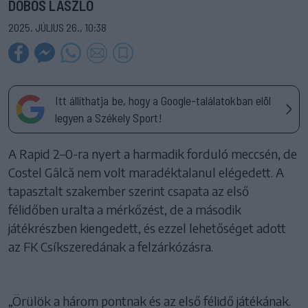
DOBOS LÁSZLÓ
2025. JÚLIUS 26., 10:38
Itt állíthatja be, hogy a Google-találatokban elöl
legyen a Székely Sport!
A Rapid 2–0-ra nyert a harmadik forduló meccsén, de
Costel Gâlcă nem volt maradéktalanul elégedett. A
tapasztalt szakember szerint csapata az első
félidőben uralta a mérkőzést, de a második
játékrészben kiengedett, és ezzel lehetőséget adott
az FK Csíkszeredának a felzárkózásra.
„Örülök a három pontnak és az első félidő játékának.