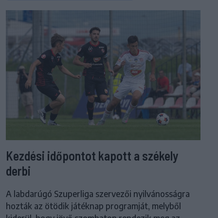
Kezdési időpontot kapott a székely
derbi
A labdarúgó Szuperliga szervezői nyilvánosságra
hozták az ötödik játéknap programját, melyből
kiderül, hogy jövő szombaton rendezik meg az