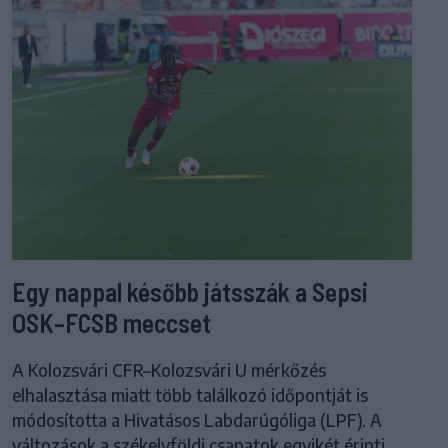
Egy nappal később játsszák a Sepsi
OSK–FCSB meccset
A Kolozsvári CFR–Kolozsvári U mérkőzés
elhalasztása miatt több találkozó időpontját is
módosította a Hivatásos Labdarúgóliga (LPF). A
változások a székelyföldi csapatok egyikét érinti.