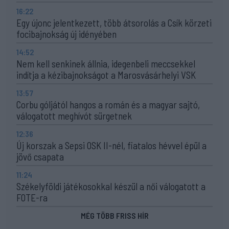
16:22
Egy újonc jelentkezett, több átsorolás a Csík körzeti
focibajnokság új idényében
14:52
Nem kell senkinek állnia, idegenbeli meccsekkel
indítja a kézibajnokságot a Marosvásárhelyi VSK
13:57
Corbu góljától hangos a román és a magyar sajtó,
válogatott meghívót sürgetnek
12:36
Új korszak a Sepsi OSK II-nél, fiatalos hévvel épül a
jövő csapata
11:24
Székelyföldi játékosokkal készül a női válogatott a
FOTE-ra
MÉG TÖBB FRISS HÍR