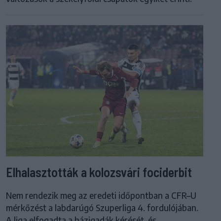
Elhalasztották a kolozsvári fociderbit
Nem rendezik meg az eredeti időpontban a CFR–U
mérkőzést a labdarúgó Szuperliga 4. fordulójában.
A liga elfogadta a házigadák kérését, és