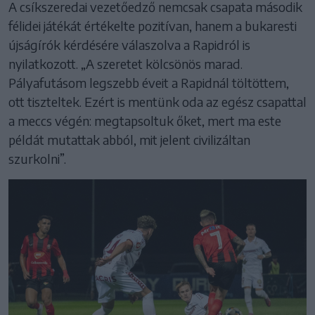
A csíkszeredai vezetőedző nemcsak csapata második
félidei játékát értékelte pozitívan, hanem a bukaresti
újságírók kérdésére válaszolva a Rapidról is
nyilatkozott. „A szeretet kölcsönös marad.
Pályafutásom legszebb éveit a Rapidnál töltöttem,
ott tiszteltek. Ezért is mentünk oda az egész csapattal
a meccs végén: megtapsoltuk őket, mert ma este
példát mutattak abból, mit jelent civilizáltan
szurkolni”.