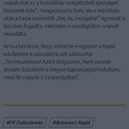
csapatukat ez a hozzáállás szolgáltatott igazságot.
Köszönet érte”– hangsúlyozta Ilyés, aki a mérkőzés
után a hazai szurkolók „Ria, ria, Hungária!” rigmusát is
büszkén fogadta, miközben a vendégtábor a nevét
skandálta.
Arra a kérdésre, hogy szeretné-e egyszer a Rapid
edzőjeként is visszatérni, azt válaszolta:
„Természetesen! Azért dolgozom, mert vannak
álmaim. Edzőként a megyei bajnokságból indultam,
most itt vagyok a Szuperligában”.
#FK Csíkszereda
#Bukaresti Rapid