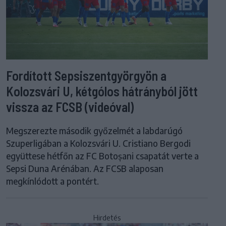
Fordított Sepsiszentgyörgyön a
Kolozsvári U, kétgólos hátrányból jött
vissza az FCSB (videóval)
Megszerezte második győzelmét a labdarúgó
Szuperligában a Kolozsvári U. Cristiano Bergodi
együttese hétfőn az FC Botoșani csapatát verte a
Sepsi Duna Arénában. Az FCSB alaposan
megkínlódott a pontért.
Hirdetés