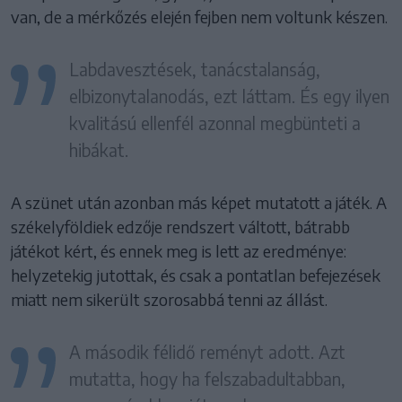
van, de a mérkőzés elején fejben nem voltunk készen.
Labdavesztések, tanácstalanság,
elbizonytalanodás, ezt láttam. És egy ilyen
kvalitású ellenfél azonnal megbünteti a
hibákat.
A szünet után azonban más képet mutatott a játék. A
székelyföldiek edzője rendszert váltott, bátrabb
játékot kért, és ennek meg is lett az eredménye:
helyzetekig jutottak, és csak a pontatlan befejezések
miatt nem sikerült szorosabbá tenni az állást.
A második félidő reményt adott. Azt
mutatta, hogy ha felszabadultabban,