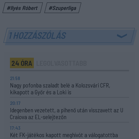
#Ilyés Róbert
#Szuperliga
1 HOZZÁSZÓLÁS
24 ÓRA
LEGOLVASOTTABB
21:58
Nagy pofonba szaladt belé a Kolozsvári CFR,
kikapott a Győr és a Loki is
20:17
Idegenben vezetett, a pihenő után visszavett az U
Craiova az EL-selejtezőn
17:43
Két FK-játékos kapott meghívót a válogatottba