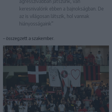
agresszívabban játszunk, van
keresnivalónk ebben a bajnokságban. De
az is világosan látszik, hol vannak
hiányosságaink”
– összegzett a szakember.