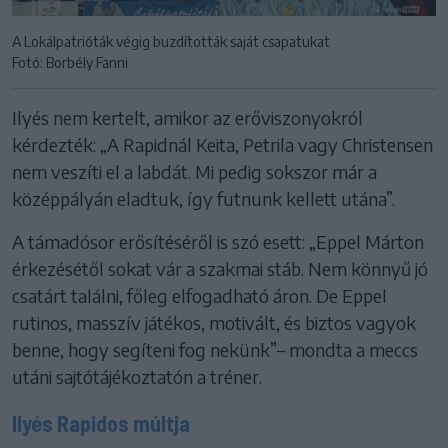
A Lokálpatrióták végig buzdították saját csapatukat
Fotó: Borbély Fanni
Ilyés nem kertelt, amikor az erőviszonyokról
kérdezték: „A Rapidnál Keita, Petrila vagy Christensen
nem veszíti el a labdát. Mi pedig sokszor már a
középpályán eladtuk, így futnunk kellett utána”.
A támadósor erősítéséről is szó esett: „Eppel Márton
érkezésétől sokat vár a szakmai stáb. Nem könnyű jó
csatárt találni, főleg elfogadható áron. De Eppel
rutinos, masszív játékos, motivált, és biztos vagyok
benne, hogy segíteni fog nekünk”– mondta a meccs
utáni sajtótájékoztatón a tréner.
Ilyés Rapidos múltja