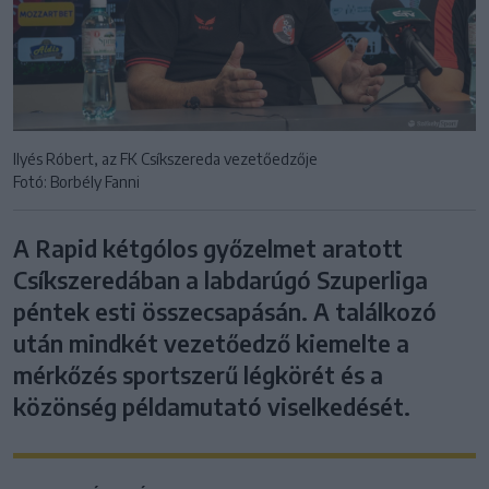
Ilyés Róbert, az FK Csíkszereda vezetőedzője
Fotó: Borbély Fanni
A Rapid kétgólos győzelmet aratott
Csíkszeredában a labdarúgó Szuperliga
péntek esti összecsapásán. A találkozó
után mindkét vezetőedző kiemelte a
mérkőzés sportszerű légkörét és a
közönség példamutató viselkedését.