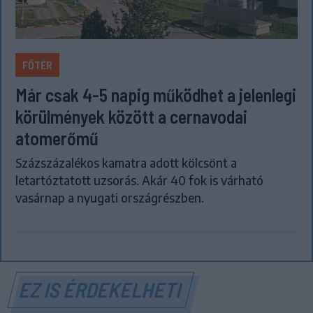
FŐTÉR
Már csak 4-5 napig működhet a jelenlegi
körülmények között a cernavodai
atomerőmű
Százszázalékos kamatra adott kölcsönt a
letartóztatott uzsorás. Akár 40 fok is várható
vasárnap a nyugati országrészben.
EZ IS ÉRDEKELHETI