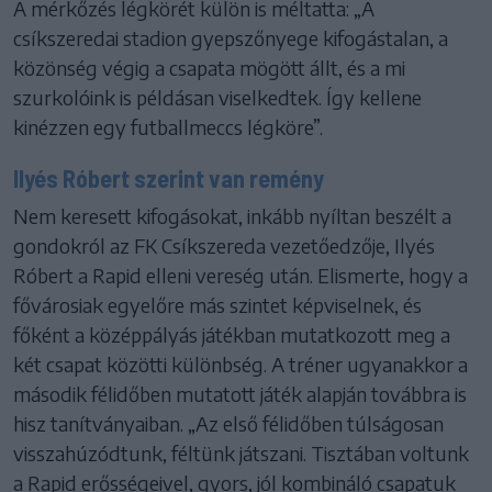
A mérkőzés légkörét külön is méltatta: „A
csíkszeredai stadion gyepszőnyege kifogástalan, a
közönség végig a csapata mögött állt, és a mi
szurkolóink is példásan viselkedtek. Így kellene
kinézzen egy futballmeccs légköre”.
Ilyés Róbert szerint van remény
Nem keresett kifogásokat, inkább nyíltan beszélt a
gondokról az FK Csíkszereda vezetőedzője, Ilyés
Róbert a Rapid elleni vereség után. Elismerte, hogy a
fővárosiak egyelőre más szintet képviselnek, és
főként a középpályás játékban mutatkozott meg a
két csapat közötti különbség. A tréner ugyanakkor a
második félidőben mutatott játék alapján továbbra is
hisz tanítványaiban. „Az első félidőben túlságosan
visszahúzódtunk, féltünk játszani. Tisztában voltunk
a Rapid erősségeivel, gyors, jól kombináló csapatuk