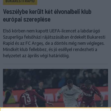
BUKARESTI RAPID
Veszélybe került két élvonalbeli klub
európai szereplése
Első körben nem kapott UEFA-licencet a labdarúgó
Szuperliga felsőházi rájátszásában érdekelt Bukaresti
Rapid és az FC Argeș, de a döntés még nem végleges.
Mindkét klub fellebbez, és jó eséllyel rendezheti a
helyzetet az április végi határidőig.