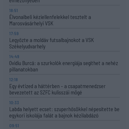
élmezőnyében
18:51
Élvonalbeli kéziellenfelekkel tesztelt a
Marosvásárhelyi VSK
17:59
Legyőzte a moldáv futsalbajnokot a VSK
Székelyudvarhely
14:49
Ovidiu Burcă: a szurkolók energiája segíthet a nehéz
pillanatokban
12:18
Egy évtized a háttérben – a csapatmenedzser
bevezetett az SZFC kulisszái mögé
10:33
Labda helyett ecset: szuperhősökkel népesítette be
egykori iskolája falát a bajnok kézilabdázó
09:51