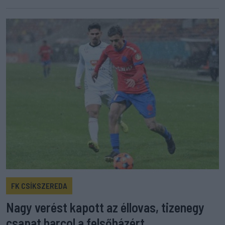
FK CSÍKSZEREDA
Nagy verést kapott az éllovas, tizenegy
csapat harcol a felsőházért