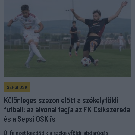
SEPSI OSK
Különleges szezon előtt a székelyföldi
futball: az élvonal tagja az FK Csíkszereda
és a Sepsi OSK is
Új fejezet kezdődik a székelyföldi labdarúgás