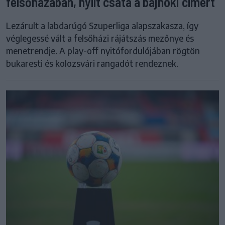
felsőházában, nyílt csata a bajnoki címért
Lezárult a labdarúgó Szuperliga alapszakasza, így
véglegessé vált a felsőházi rájátszás mezőnye és
menetrendje. A play-off nyitófordulójában rögtön
bukaresti és kolozsvári rangadót rendeznek.