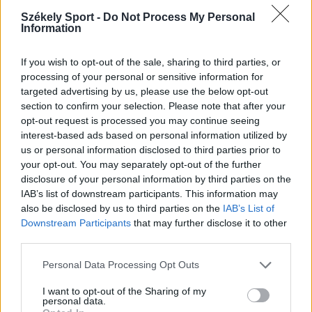
Székely Sport -
Do Not Process My Personal
Information
If you wish to opt-out of the sale, sharing to third parties, or
processing of your personal or sensitive information for
targeted advertising by us, please use the below opt-out
KOLOZSVÁRI CFR
section to confirm your selection. Please note that after your
opt-out request is processed you may continue seeing
Kimaradt ziccerek után belőtte a
interest-based ads based on personal information utilized by
győztes gólt a Kolozsvári CFR (videóval)
us or personal information disclosed to third parties prior to
your opt-out. You may separately opt-out of the further
disclosure of your personal information by third parties on the
Helyzetekben gazdag rangadón a Kolozsvári CFR hazai
IAB’s list of downstream participants. This information may
pályán 1–0-ra legyőzte a Bukaresti Rapidot a
also be disclosed by us to third parties on the
IAB’s List of
labdarúgó Szuperliga felsőházi rájátszásában.
Downstream Participants
that may further disclose it to other
third parties.
Personal Data Processing Opt Outs
I want to opt-out of the Sharing of my
personal data.