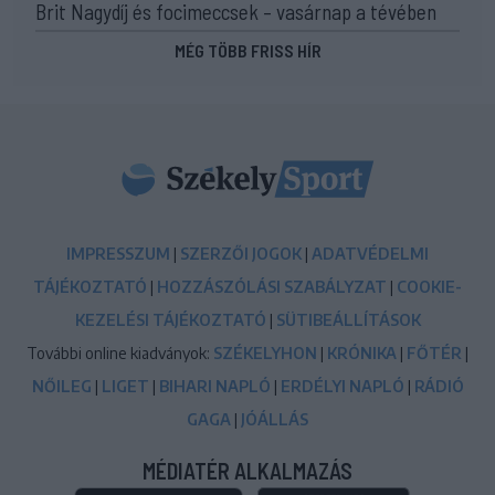
Brit Nagydíj és focimeccsek – vasárnap a tévében
MÉG TÖBB FRISS HÍR
IMPRESSZUM
|
SZERZŐI JOGOK
|
ADATVÉDELMI
TÁJÉKOZTATÓ
|
HOZZÁSZÓLÁSI SZABÁLYZAT
|
COOKIE-
KEZELÉSI TÁJÉKOZTATÓ
|
SÜTIBEÁLLÍTÁSOK
További online kiadványok:
SZÉKELYHON
|
KRÓNIKA
|
FŐTÉR
|
NŐILEG
|
LIGET
|
BIHARI NAPLÓ
|
ERDÉLYI NAPLÓ
|
RÁDIÓ
GAGA
|
JÓÁLLÁS
MÉDIATÉR ALKALMAZÁS