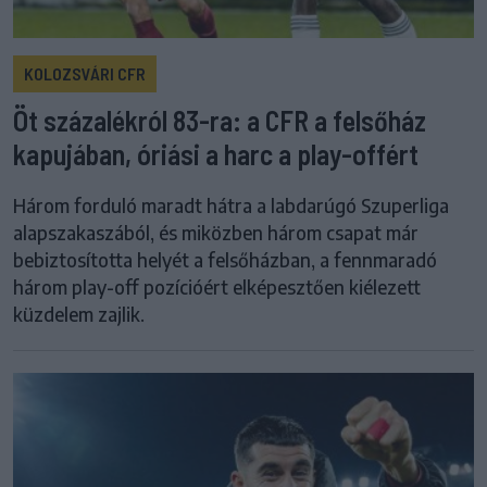
KOLOZSVÁRI CFR
Öt százalékról 83-ra: a CFR a felsőház
kapujában, óriási a harc a play-offért
Három forduló maradt hátra a labdarúgó Szuperliga
alapszakaszából, és miközben három csapat már
bebiztosította helyét a felsőházban, a fennmaradó
három play-off pozícióért elképesztően kiélezett
küzdelem zajlik.