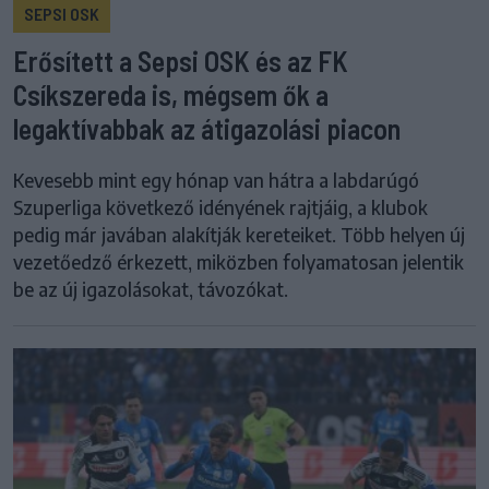
SEPSI OSK
Erősített a Sepsi OSK és az FK
Csíkszereda is, mégsem ők a
legaktívabbak az átigazolási piacon
Kevesebb mint egy hónap van hátra a labdarúgó
Szuperliga következő idényének rajtjáig, a klubok
pedig már javában alakítják kereteiket. Több helyen új
vezetőedző érkezett, miközben folyamatosan jelentik
be az új igazolásokat, távozókat.