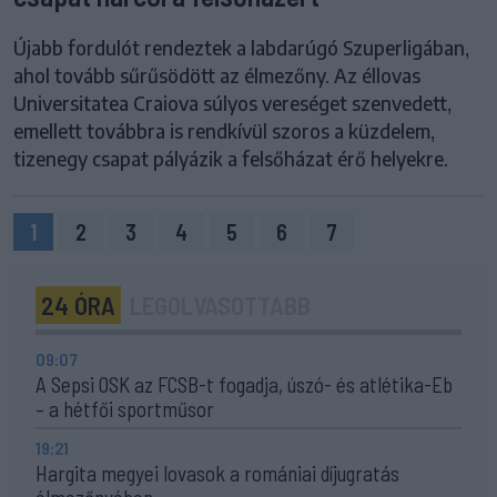
Újabb fordulót rendeztek a labdarúgó Szuperligában,
ahol tovább sűrűsödött az élmezőny. Az éllovas
Universitatea Craiova súlyos vereséget szenvedett,
emellett továbbra is rendkívül szoros a küzdelem,
tizenegy csapat pályázik a felsőházat érő helyekre.
1
2
3
4
5
6
7
24 ÓRA
LEGOLVASOTTABB
09:07
A Sepsi OSK az FCSB-t fogadja, úszó- és atlétika-Eb
– a hétfői sportműsor
19:21
Hargita megyei lovasok a romániai díjugratás