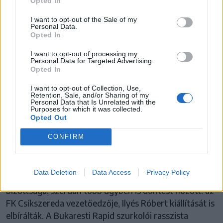
Opted In
I want to opt-out of the Sale of my
Personal Data.
Opted In
I want to opt-out of processing my
Personal Data for Targeted Advertising.
Opted In
I want to opt-out of Collection, Use,
Retention, Sale, and/or Sharing of my
Personal Data that Is Unrelated with the
Purposes for which it was collected.
FK CSÍKSZEREDA
Opted Out
Eltiltotta a fegyelmi bizottság Ilyés
CONFIRM
Róbertet
Data Deletion
Data Access
Privacy Policy
Összeült a Román Labdarúgó-szövetség fegyelmi
bizottsága, szerdán több ügyben is döntést hozott: az
FK Csíkszereda vezetőedzője, Ilyés Róbert kiállítását is
elbírálták. A Bukaresti Rapid szurkolói rasszista