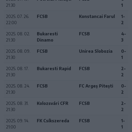
21:30
1
2025. 07. 26.
FCSB
Konstancai Farul
1-
22:00
2
2025. 08. 02.
Bukaresti
FCSB
4-
21:30
Dinamo
3
2025. 08. 09.
FCSB
Unirea Slobozia
0-
21:30
1
2025. 08. 17.
Bukaresti Rapid
FCSB
2-
21:30
2
2025. 08. 24.
FCSB
FC Argeș Pitești
0-
21:30
2
2025. 08. 31.
Kolozsvári CFR
FCSB
2-
21:30
2
2025. 09. 14.
FK Csíkszereda
FCSB
1-
21:00
1