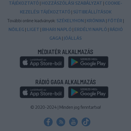
TÁJÉKOZTATÓ
|
HOZZÁSZÓLÁSI SZABÁLYZAT
|
COOKIE-
KEZELÉSI TÁJÉKOZTATÓ
|
SÜTIBEÁLLÍTÁSOK
További online kiadványok:
SZÉKELYHON
|
KRÓNIKA
|
FŐTÉR
|
NŐILEG
|
LIGET
|
BIHARI NAPLÓ
|
ERDÉLYI NAPLÓ
|
RÁDIÓ
GAGA
|
JÓÁLLÁS
MÉDIATÉR ALKALMAZÁS
RÁDIÓ GAGA ALKALMAZÁS
© 2020-2024
|
Minden jog fenntartva!