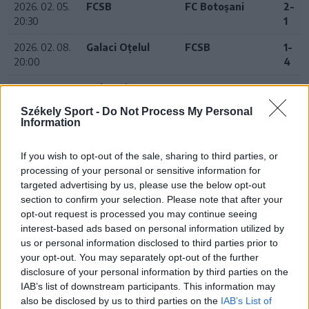
2026. 02. 05.
FCSB
FC Botoșani
2-
20:30
1
2026. 02. 08.
Galaci Oțelul
FCSB
1-
20:00
4
2026. 02. 15.
Universitatea
FCSB
1-
20:00
Craiova
0
Székely Sport -
Do Not Process My Personal
Information
2026. 02. 23.
FCSB
Bukaresti
4-
20:00
Metaloglobus
1
If you wish to opt-out of the sale, sharing to third parties, or
2026. 03. 01.
Aradi UTA
FCSB
2-
processing of your personal or sensitive information for
21:00
4
targeted advertising by us, please use the below opt-out
section to confirm your selection. Please note that after your
2026. 03. 07.
FCSB
Kolozsvári U
1-
opt-out request is processed you may continue seeing
20:00
3
interest-based ads based on personal information utilized by
us or personal information disclosed to third parties prior to
your opt-out. You may separately opt-out of the further
disclosure of your personal information by third parties on the
24 ÓRA
LEGOLVASOTTABB
IAB’s list of downstream participants. This information may
also be disclosed by us to third parties on the
IAB’s List of