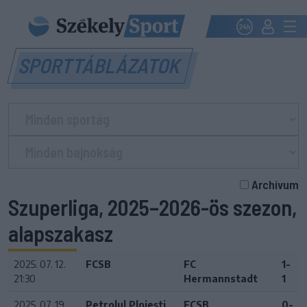
SPORTTÁBLÁZATOK
Archívum
Szuperliga, 2025–2026-ös szezon,
alapszakasz
2025. 07. 12.
FCSB
FC
1-
21:30
Hermannstadt
1
2025. 07. 19.
Petrolul Ploiești
FCSB
0-