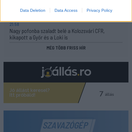
10:36
Data Deletion
Data Access
Privacy Policy
Kezdődik az újabb fociforduló – pénteken a tévében
21:58
Nagy pofonba szaladt belé a Kolozsvári CFR,
kikapott a Győr és a Loki is
MÉG TÖBB FRISS HÍR
SZAVAZÓGÉP