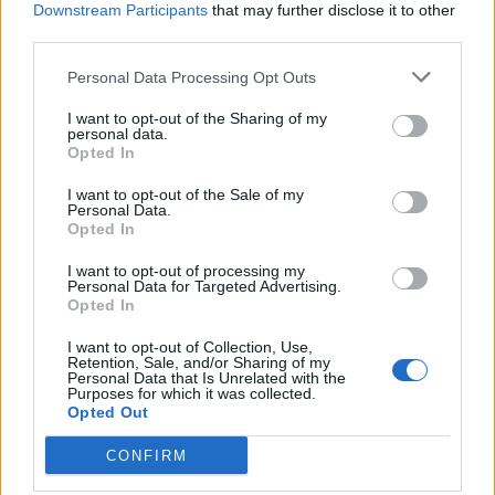
Downstream Participants
that may further disclose it to other
23:18
third parties.
Látványos meccs nyitotta a Szuperliga negyedik
fordulóját (videóval)
Personal Data Processing Opt Outs
16:43
I want to opt-out of the Sharing of my
Egyetlen székelyföldi résztvevő lesz a futsal 2.
personal data.
Ligában
Opted In
15:07
I want to opt-out of the Sale of my
Personal Data.
A Gyergyói VSK az ASA ellen folytatja a kupában
Opted In
13:45
I want to opt-out of processing my
Súlyos veszteség, kilenc hónapra eltiltották a Sepsi
Personal Data for Targeted Advertising.
OSK csapatkapitányát
Opted In
12:18
I want to opt-out of Collection, Use,
Retention, Sale, and/or Sharing of my
Új sportággal ismerkedhet meg Székelyudvarhely,
Personal Data that Is Unrelated with the
nemzetközi diszkgolf-versenyt rendeznek
Purposes for which it was collected.
Opted Out
11:29
Stabil védekezés és céltudatos támadás – így
CONFIRM
készült a Farul ellen az FK