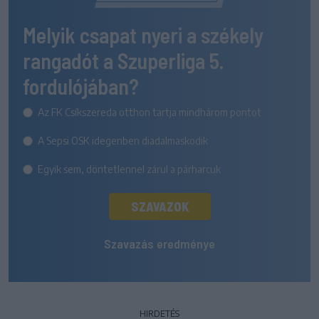
Melyik csapat nyeri a székely
rangadót a Szuperliga 5.
fordulójában?
Az FK Csíkszereda otthon tartja mindhárom pontot
A Sepsi OSK idegenben diadalmaskodik
Egyik sem, döntetlennel zárul a párharcuk
SZAVAZOK
Szavazás eredménye
HIRDETÉS