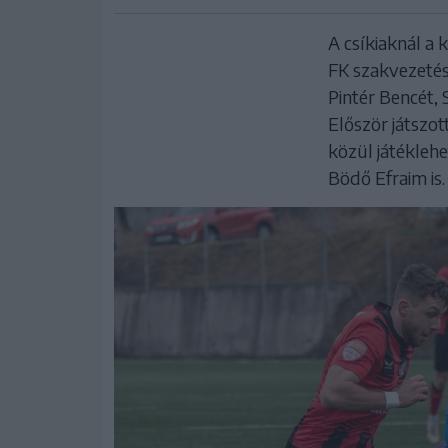
A csíkiaknál a 
FK szakvezetés
Pintér Bencét, 
Először játszo
közül játékleh
Bödő Efraim is.