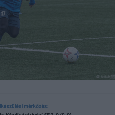
lkészülési mérkőzés:
a–Kézdivásárhelyi SE 3–0 (0–0).