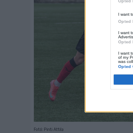
Opted 
I want t
Opted 
I want 
Advertis
Opted 
I want t
of my P
was col
Opted 
Fotó: Pinti Attila