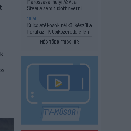
Marosvásárhelyi ASA, a
t
Steaua sem tudott nyerni
10:41
Kulcsjátékosok nélkül készül a
Farul az FK Csíkszereda ellen
MÉG TÖBB FRISS HÍR
FK
os