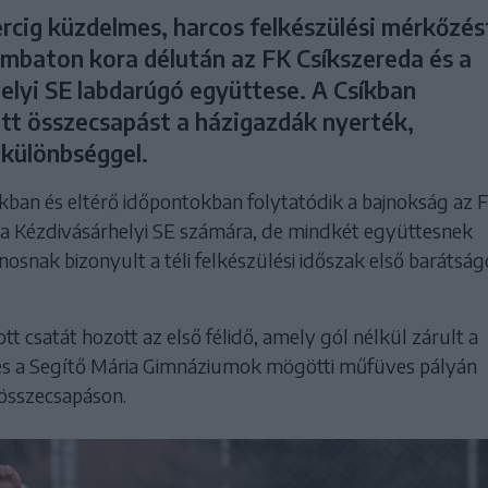
ercig küzdelmes, harcos felkészülési mérkőzés
ombaton kora délután az FK Csíkszereda és a
elyi SE labdarúgó együttese. A Csíkban
t összecsapást a házigazdák nyerték,
különbséggel.
kban és eltérő időpontokban folytatódik a bajnokság az 
 a Kézdivásárhelyi SE számára, de mindkét együttesnek
osnak bizonyult a téli felkészülési időszak első barátság
t csatát hozott az első félidő, amely gól nélkül zárult a
s a Segítő Mária Gimnáziumok mögötti műfüves pályán
összecsapáson.