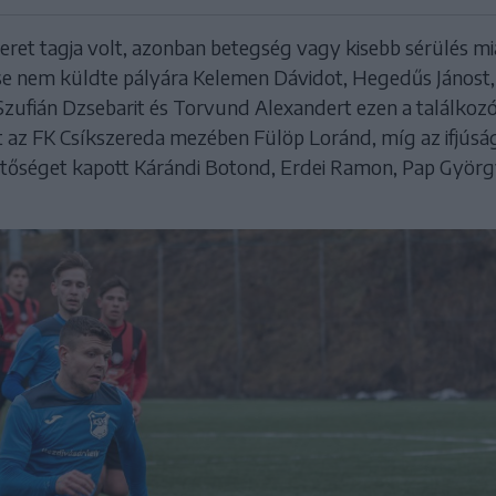
keret tagja volt, azonban betegség vagy kisebb sérülés mi
e nem küldte pályára Kelemen Dávidot, Hegedűs Jánost,
Szufián Dzsebarit és Torvund Alexandert ezen a találkozó
tt az FK Csíkszereda mezében Fülöp Loránd, míg az ifjúsá
etőséget kapott Kárándi Botond, Erdei Ramon, Pap Györg