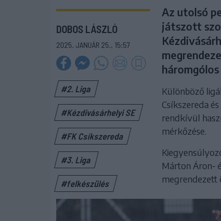
Az utolsó p
játszott sz
DOBOS LÁSZLÓ
Kézdivásárh
2025. JANUÁR 25., 15:57
megrendezet
háromgólos 
#2. Liga
Különböző ligá
Csíkszereda és
#Kézdivásárhelyi SE
rendkívül haszn
mérkőzése.
#FK Csíkszereda
Kiegyensúlyozot
#3. Liga
Márton Áron- é
megrendezett 
#felkészülés