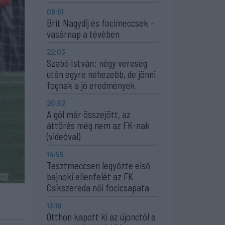
09:51
Brit Nagydíj és focimeccsek –
vasárnap a tévében
22:03
Szabó István: négy vereség
után egyre nehezebb, de jönni
fognak a jó eredmények
20:52
A gól már összejött, az
áttörés még nem az FK-nak
(videóval)
14:55
Tesztmeccsen legyőzte első
bajnoki ellenfelét az FK
Csíkszereda női focicsapata
13:16
Otthon kapott ki az újonctól a