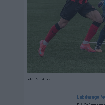
Fotó: Pinti Attila
Labdarúgó fe
FK Csíkszered