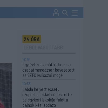
24 ÓRA
LEGOLVASOTTABB
12:18
Egy évtized a háttérben – a
csapatmenedzser bevezetett
az SZFC kulisszái mögé
10:33
Labda helyett ecset:
szuperhősökkel népesítette
be egykori iskolája falát a
bajnok kézilabdázó