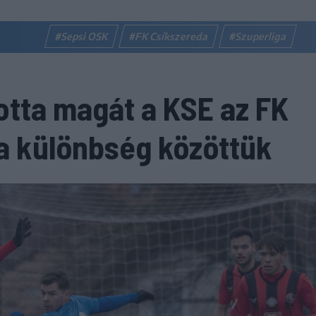
#Sepsi OSK
#FK Csíkszereda
#Szuperliga
totta magát a KSE az FK
t a különbség közöttük