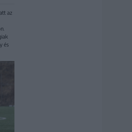
att az
n.
giak
y és