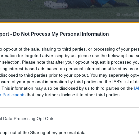
port -
Do Not Process My Personal Information
átékrészben az FK Csíkszereda volt veszélyese
to opt-out of the sale, sharing to third parties, or processing of your per
vasa a három gól mellett még két kapufát is lőtt
formation for targeted advertising by us, please use the below opt-out s
r selection. Please note that after your opt-out request is processed y
lyú felső-háromszéki gárda azonban nagyon jó benyomá
eing interest-based ads based on personal information utilized by us or
disclosed to third parties prior to your opt-out. You may separately opt-
k körében, hiszen a mérkőzés során többször is láthattun
losure of your personal information by third parties on the IAB’s list of
oldásokat és látványos akciókat.
. This information may also be disclosed by us to third parties on the
IA
Participants
that may further disclose it to other third parties.
l Data Processing Opt Outs
o opt-out of the Sharing of my personal data.