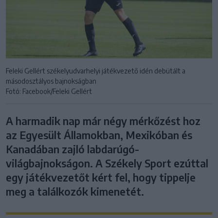
Feleki Gellért székelyudvarhelyi játékvezető idén debütált a
másodosztályos bajnokságban
Fotó: Facebook/Feleki Gellért
A harmadik nap már négy mérkőzést hoz
az Egyesült Államokban, Mexikóban és
Kanadában zajló labdarúgó-
világbajnokságon. A Székely Sport ezúttal
egy játékvezetőt kért fel, hogy tippelje
meg a találkozók kimenetét.