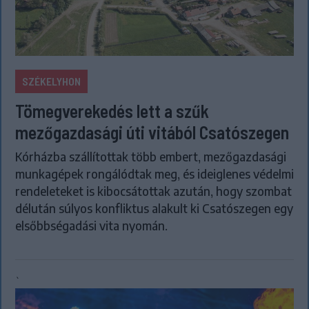
SZÉKELYHON
Tömegverekedés lett a szűk
mezőgazdasági úti vitából Csatószegen
Kórházba szállítottak több embert, mezőgazdasági
munkagépek rongálódtak meg, és ideiglenes védelmi
rendeleteket is kibocsátottak azután, hogy szombat
délután súlyos konfliktus alakult ki Csatószegen egy
elsőbbségadási vita nyomán.
`