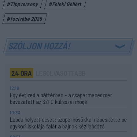
#Tippverseny
#Feleki Gellért
#focivébé 2026
SZÓLJON HOZZÁ!
24 ÓRA
LEGOLVASOTTABB
12:18
Egy évtized a háttérben – a csapatmenedzser
bevezetett az SZFC kulisszái mögé
10:33
Labda helyett ecset: szuperhősökkel népesítette be
egykori iskolája falát a bajnok kézilabdázó
09:51