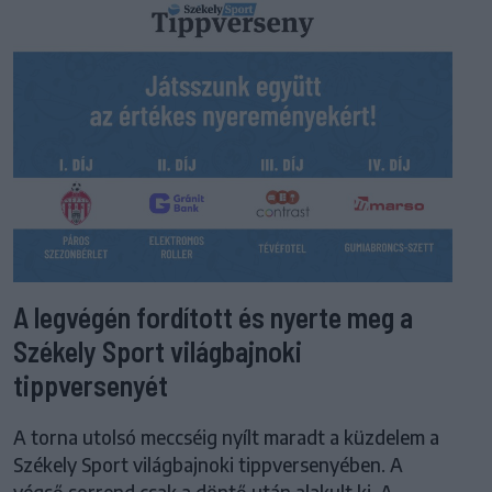
A legvégén fordított és nyerte meg a
Székely Sport világbajnoki
tippversenyét
A torna utolsó meccséig nyílt maradt a küzdelem a
Székely Sport világbajnoki tippversenyében. A
végső sorrend csak a döntő után alakult ki. A