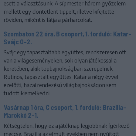
esett a választásunk. A sípmester három győzelem
mellett egy döntetlent tippelt, illetve kifejtette
röviden, miként is látja a párharcokat.
Szombaton 22 óra, B csoport, 1. forduló: Katar–
Svájc 0–2.
Svájc egy tapasztaltabb együttes, rendszeresen ott
van a világeseményeken, sok olyan játékossal a
keretében, akik topbajnokságban szerepelnek.
Rutinos, tapasztalt együttes. Katar a négy évvel
ezelőtti, hazai rendezésű világbajnokságon sem
tudott kiemelkedni.
Vasárnap 1 óra, C csoport, 1. forduló: Brazília–
Marokkó 2–1.
Kétségtelen, hogy ez a játéknap legjobbnak ígérkező
meccse. Brazília az elmúlt években nem nyújtott