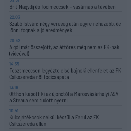
Brit Nagydíj és focimeccsek – vasárnap a tévében
22:03
Szabó István: négy vereség után egyre nehezebb, de
jönni fognak a jó eredmények
20:52
A gól már összejött, az áttörés még nem az FK-nak
(videóval)
14:55
Tesztmeccsen legyőzte első bajnoki ellenfelét az FK
Csíkszereda női focicsapata
13:16
Otthon kapott ki az újonctól a Marosvásárhelyi ASA,
a Steaua sem tudott nyerni
10:41
Kulcsjátékosok nélkül készül a Farul az FK
Csíkszereda ellen