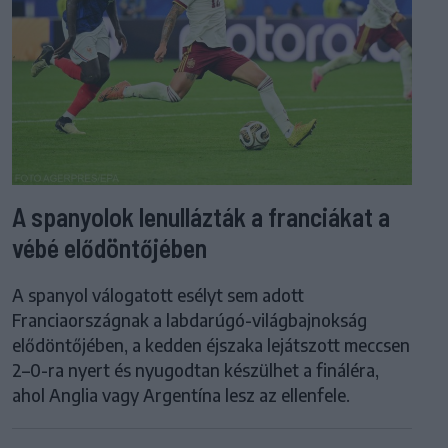
A spanyolok lenullázták a franciákat a
vébé elődöntőjében
A spanyol válogatott esélyt sem adott
Franciaországnak a labdarúgó-világbajnokság
elődöntőjében, a kedden éjszaka lejátszott meccsen
2–0-ra nyert és nyugodtan készülhet a fináléra,
ahol Anglia vagy Argentína lesz az ellenfele.