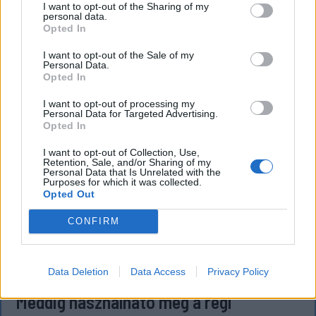
I want to opt-out of the Sharing of my
Feszt fesztiválra tervezett koncert lemondását
personal data.
Opted In
kiváltó fenyegetés ügyében.
I want to opt-out of the Sale of my
Personal Data.
Opted In
I want to opt-out of processing my
Personal Data for Targeted Advertising.
Opted In
I want to opt-out of Collection, Use,
Retention, Sale, and/or Sharing of my
Personal Data that Is Unrelated with the
Purposes for which it was collected.
Opted Out
CONFIRM
KRÓNIKA
Data Deletion
Data Access
Privacy Policy
Meddig használható még a régi