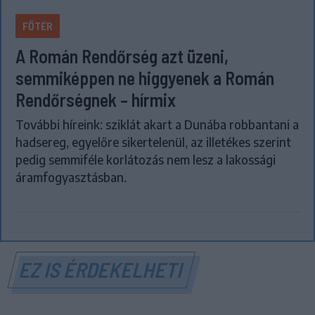
FŐTÉR
A Román Rendőrség azt üzeni,
semmiképpen ne higgyenek a Román
Rendőrségnek – hírmix
További híreink: sziklát akart a Dunába robbantani a
hadsereg, egyelőre sikertelenül, az illetékes szerint
pedig semmiféle korlátozás nem lesz a lakossági
áramfogyasztásban.
EZ IS ÉRDEKELHETI