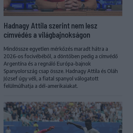
Hadnagy Attila szerint nem lesz
címvédés a világbajnokságon
Mindössze egyetlen mérkőzés maradt hátra a
2026-os focivébéből, a döntőben pedig a címvédő
Argentína és a regnáló Európa-bajnok
Spanyolország csap össze. Hadnagy Attila és Oláh
József úgy véli, a fiatal spanyol válogatott
felülmúlhatja a dél-amerikaiakat.