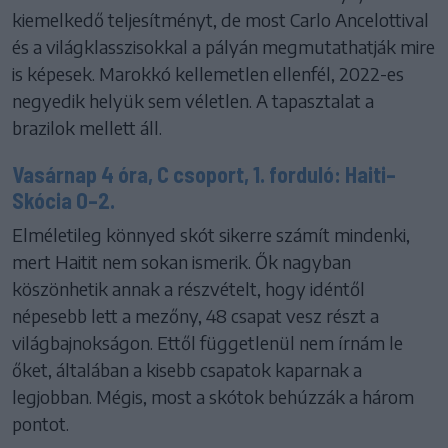
kiemelkedő teljesítményt, de most Carlo Ancelottival
és a világklasszisokkal a pályán megmutathatják mire
is képesek. Marokkó kellemetlen ellenfél, 2022-es
negyedik helyük sem véletlen. A tapasztalat a
brazilok mellett áll.
Vasárnap 4 óra, C csoport, 1. forduló: Haiti–
Skócia 0–2.
Elméletileg könnyed skót sikerre számít mindenki,
mert Haitit nem sokan ismerik. Ők nagyban
köszönhetik annak a részvételt, hogy idéntől
népesebb lett a mezőny, 48 csapat vesz részt a
világbajnokságon. Ettől függetlenül nem írnám le
őket, általában a kisebb csapatok kaparnak a
legjobban. Mégis, most a skótok behúzzák a három
pontot.