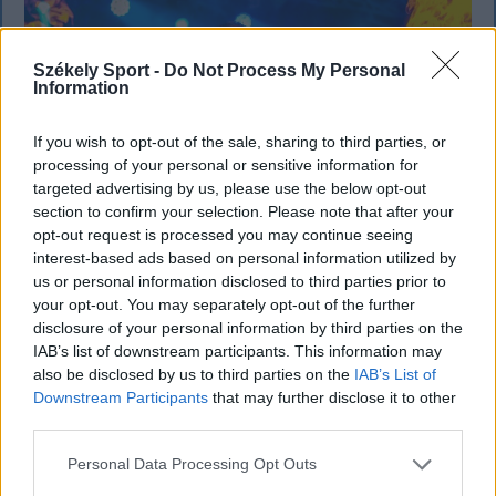
Székely Sport -
Do Not Process My Personal
Information
If you wish to opt-out of the sale, sharing to third parties, or
processing of your personal or sensitive information for
targeted advertising by us, please use the below opt-out
section to confirm your selection. Please note that after your
opt-out request is processed you may continue seeing
interest-based ads based on personal information utilized by
us or personal information disclosed to third parties prior to
KRÓNIKA
your opt-out. You may separately opt-out of the further
disclosure of your personal information by third parties on the
Büntetőfeljelentést tett Majka ügyvédje
IAB’s list of downstream participants. This information may
also be disclosed by us to third parties on the
IAB’s List of
a romániai telefonszámról érkezett
Downstream Participants
that may further disclose it to other
fenyegetés miatt
third parties.
Büntetőfeljelentést tett csütörtökön Majka
Personal Data Processing Opt Outs
romániai jogi képviselője a sepsiszentgyörgyi Sic