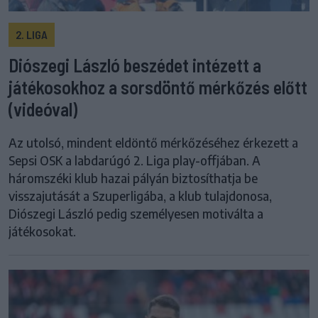
2. LIGA
Diószegi László beszédet intézett a
játékosokhoz a sorsdöntő mérkőzés előtt
(videóval)
Az utolsó, mindent eldöntő mérkőzéséhez érkezett a
Sepsi OSK a labdarúgó 2. Liga play-offjában. A
háromszéki klub hazai pályán biztosíthatja be
visszajutását a Szuperligába, a klub tulajdonosa,
Diószegi László pedig személyesen motiválta a
játékosokat.