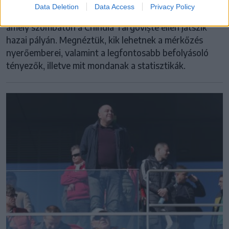
Data Deletion
Data Access
Privacy Policy
Kilencven sorsdöntő perc vár a háromszéki klubra,
amely szombaton a Chindia Târgoviște ellen játszik
hazai pályán. Megnéztük, kik lehetnek a mérkőzés
nyerőemberei, valamint a legfontosabb befolyásoló
tényezők, illetve mit mondanak a statisztikák.