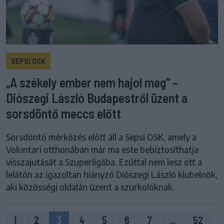
SEPSI OSK
„A székely ember nem hajol meg” –
Diószegi László Budapestről üzent a
sorsdöntő meccs előtt
Sorsdöntő mérkőzés előtt áll a Sepsi OSK, amely a
Voluntari otthonában már ma este bebiztosíthatja
visszajutását a Szuperligába. Ezúttal nem lesz ott a
lelátón az igazoltan hiányzó Diószegi László klubelnök,
aki közösségi oldalán üzent a szurkolóknak.
1
2
3
4
5
6
7
...
52