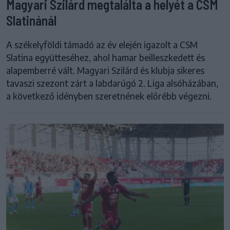
Magyari Szilárd megtalálta a helyét a CSM
Slatinánál
A székelyföldi támadó az év elején igazolt a CSM
Slatina együtteséhez, ahol hamar beilleszkedett és
alapemberré vált. Magyari Szilárd és klubja sikeres
tavaszi szezont zárt a labdarúgó 2. Liga alsóházában,
a következő idényben szeretnének előrébb végezni.