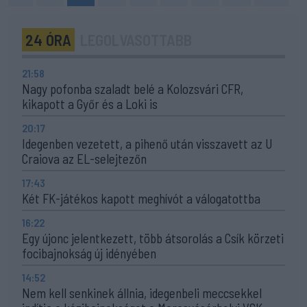
24 ÓRA
LEGOLVASOTTABB
21:58
Nagy pofonba szaladt belé a Kolozsvári CFR,
kikapott a Győr és a Loki is
20:17
Idegenben vezetett, a pihenő után visszavett az U
Craiova az EL-selejtezőn
17:43
Két FK-játékos kapott meghívót a válogatottba
16:22
Egy újonc jelentkezett, több átsorolás a Csík körzeti
focibajnokság új idényében
14:52
Nem kell senkinek állnia, idegenbeli meccsekkel