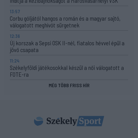
indítja a kézibajnokságot a Marosvásárhelyi VSK
13:57
Corbu góljától hangos a román és a magyar sajtó,
válogatott meghívót sürgetnek
12:36
Új korszak a Sepsi OSK II-nél, fiatalos hévvel épül a
jövő csapata
11:24
Székelyföldi játékosokkal készül a női válogatott a
FOTE-ra
MÉG TÖBB FRISS HÍR