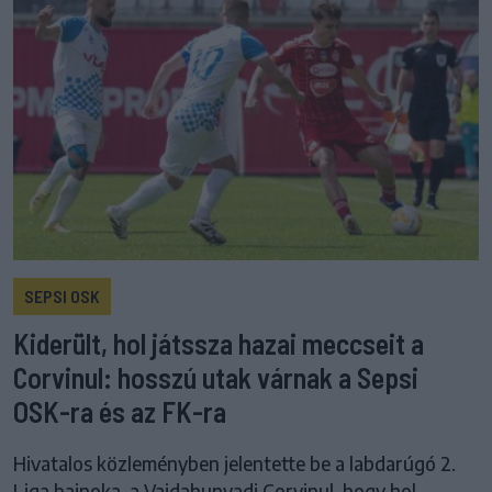
SEPSI OSK
Kiderült, hol játssza hazai meccseit a
Corvinul: hosszú utak várnak a Sepsi
OSK-ra és az FK-ra
Hivatalos közleményben jelentette be a labdarúgó 2.
Liga bajnoka, a Vajdahunyadi Corvinul, hogy hol