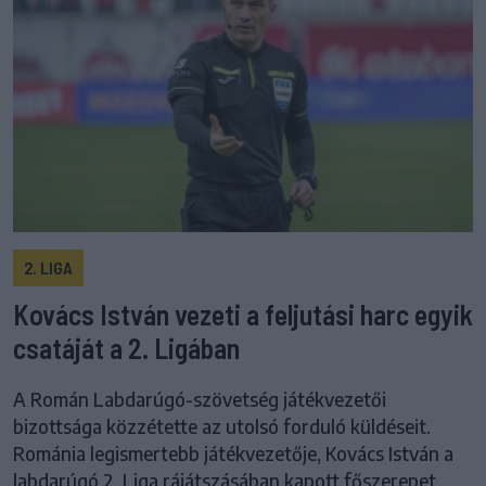
2. LIGA
Kovács István vezeti a feljutási harc egyik
csatáját a 2. Ligában
A Román Labdarúgó-szövetség játékvezetői
bizottsága közzétette az utolsó forduló küldéseit.
Románia legismertebb játékvezetője, Kovács István a
labdarúgó 2. Liga rájátszásában kapott főszerepet.