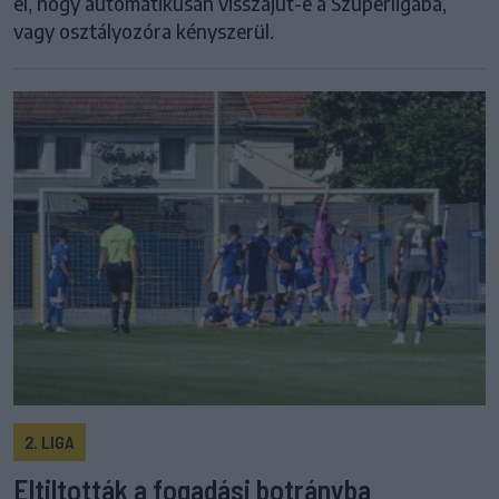
el, hogy automatikusan visszajut-e a Szuperligába,
vagy osztályozóra kényszerül.
2. LIGA
Eltiltották a fogadási botrányba