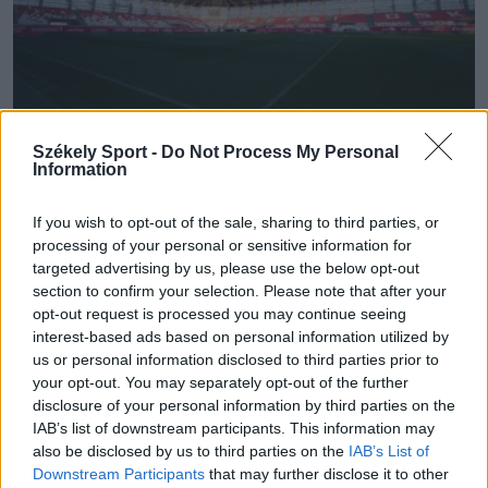
Székely Sport -
Do Not Process My Personal
Information
2. LIGA
If you wish to opt-out of the sale, sharing to third parties, or
Feljut vagy osztályozóra kényszerül a
processing of your personal or sensitive information for
targeted advertising by us, please use the below opt-out
Sepsi OSK – élőben az utolsó forduló
section to confirm your selection. Please note that after your
opt-out request is processed you may continue seeing
Zárul a labdarúgó 2. Liga felsőházi rájátszása. Egy
interest-based ads based on personal information utilized by
időpontban rendezik a 10. forduló meccseit. Nyitott
us or personal information disclosed to third parties prior to
kérdés, hogy a Vajdahunyad mögött melyik csapat jut
your opt-out. You may separately opt-out of the further
disclosure of your personal information by third parties on the
fel egyenes ágon a Szuperligába, illetve ki kényszerül
IAB’s list of downstream participants. This information may
osztályozóra.
also be disclosed by us to third parties on the
IAB’s List of
Downstream Participants
that may further disclose it to other