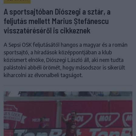
A sportsajtóban Diószegi a sztár, a
feljutás mellett Marius Ștefănescu
visszatéréséről is cikkeznek
A Sepsi OSK feljutásától hangos a magyar és a román
sportsajtó, a híradások középpontjában a klub
közismert elnöke, Diószegi László áll, aki nem tudta
palástolni abbéli örömét, hogy másodszor is sikerült
kiharcolni az élvonalbeli tagságot.