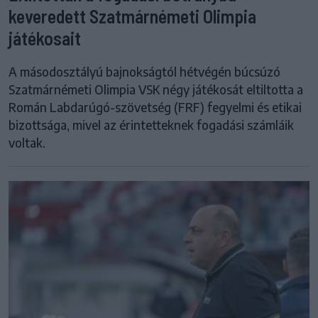
keveredett Szatmárnémeti Olimpia
játékosait
A másodosztályú bajnokságtól hétvégén búcsúzó
Szatmárnémeti Olimpia VSK négy játékosát eltiltotta a
Román Labdarúgó-szövetség (FRF) fegyelmi és etikai
bizottsága, mivel az érintetteknek fogadási számláik
voltak.