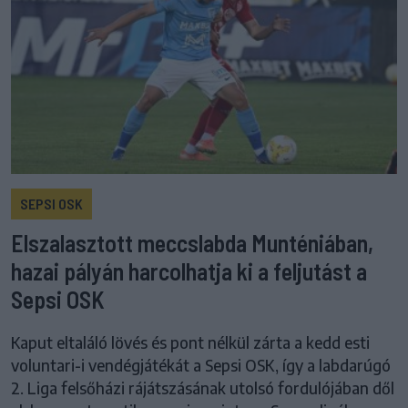
SEPSI OSK
Elszalasztott meccslabda Munténiában,
hazai pályán harcolhatja ki a feljutást a
Sepsi OSK
Kaput eltaláló lövés és pont nélkül zárta a kedd esti
voluntari-i vendégjátékát a Sepsi OSK, így a labdarúgó
2. Liga felsőházi rájátszásának utolsó fordulójában dől