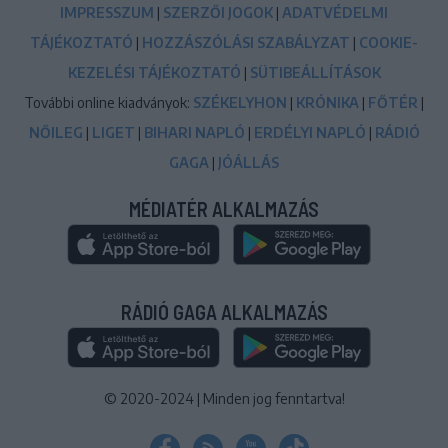
IMPRESSZUM
|
SZERZŐI JOGOK
|
ADATVÉDELMI
TÁJÉKOZTATÓ
|
HOZZÁSZÓLÁSI SZABÁLYZAT
|
COOKIE-
KEZELÉSI TÁJÉKOZTATÓ
|
SÜTIBEÁLLÍTÁSOK
További online kiadványok:
SZÉKELYHON
|
KRÓNIKA
|
FŐTÉR
|
NŐILEG
|
LIGET
|
BIHARI NAPLÓ
|
ERDÉLYI NAPLÓ
|
RÁDIÓ
GAGA
|
JÓÁLLÁS
MÉDIATÉR ALKALMAZÁS
RÁDIÓ GAGA ALKALMAZÁS
© 2020-2024
|
Minden jog fenntartva!