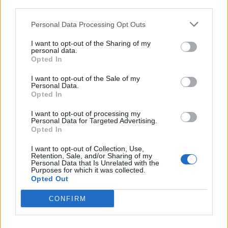
third parties.
Personal Data Processing Opt Outs
I want to opt-out of the Sharing of my
personal data.
Opted In
I want to opt-out of the Sale of my
Personal Data.
Opted In
I want to opt-out of processing my
Personal Data for Targeted Advertising.
Opted In
I want to opt-out of Collection, Use,
Retention, Sale, and/or Sharing of my
Personal Data that Is Unrelated with the
2. LIGA
Purposes for which it was collected.
Opted Out
Minden a Sepsi OSK mellett szól?
Mutatjuk, mit jósolnak a számok a
CONFIRM
mindent eldöntő párharc előtt