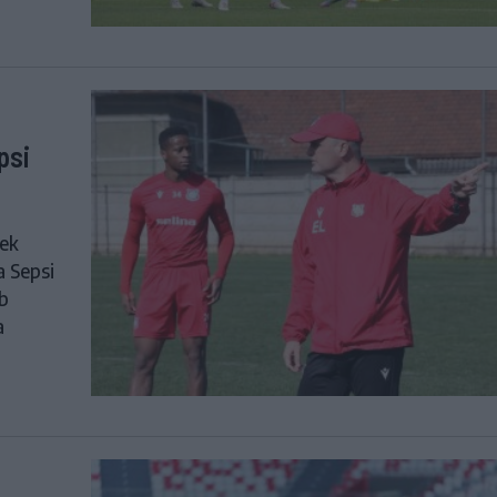
psi
nek
a Sepsi
ub
a