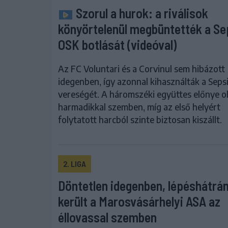
Szorul a hurok: a riválisok
könyörtelenül megbüntették a Se
OSK botlását (videóval)
Az FC Voluntari és a Corvinul sem hibázott
idegenben, így azonnal kihasználták a Seps
vereségét. A háromszéki együttes előnye o
harmadikkal szemben, míg az első helyért
folytatott harcból szinte biztosan kiszállt.
2. LIGA
Döntetlen idegenben, lépéshátrá
került a Marosvásárhelyi ASA az
éllovassal szemben