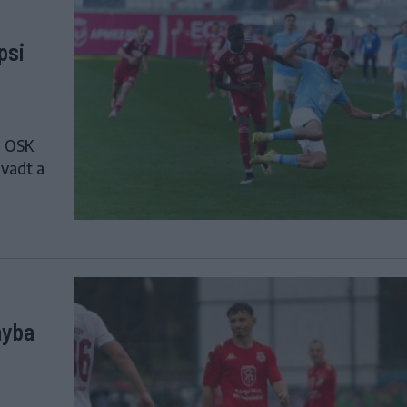
psi
i OSK
lvadt a
nyba