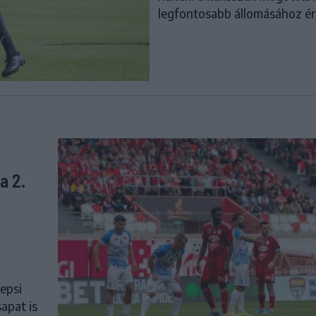
legfontosabb állomásához ér
a 2.
Sepsi
apat is