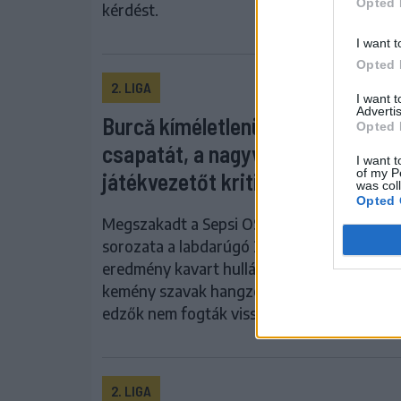
Opted 
kérdést.
I want t
Opted 
2. LIGA
I want 
Advertis
Burcă kíméletlenül kiosztotta
Opted 
csapatát, a nagyváradiak a
I want t
of my P
játékvezetőt kritizálták
was col
Opted 
Megszakadt a Sepsi OSK hosszú veretlensé
sorozata a labdarúgó 2. Ligában, de nemcs
eredmény kavart hullámokat: a lefújás után
kemény szavak hangzottak el mindkét oldal
edzők nem fogták vissza magukat.
2. LIGA