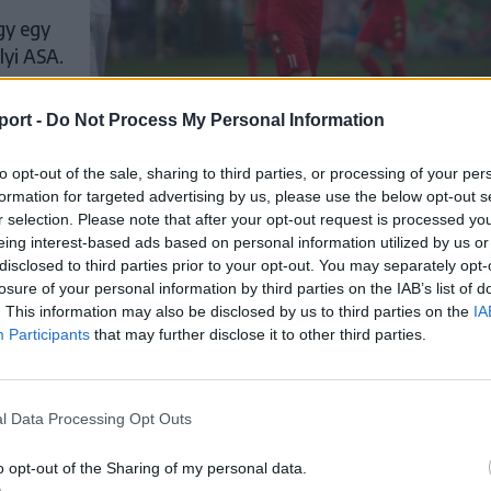
gy egy
lyi ASA.
arúgó 2.
port -
Do Not Process My Personal Information
to opt-out of the sale, sharing to third parties, or processing of your per
formation for targeted advertising by us, please use the below opt-out s
r selection. Please note that after your opt-out request is processed y
eing interest-based ads based on personal information utilized by us or
disclosed to third parties prior to your opt-out. You may separately opt-
zereda
losure of your personal information by third parties on the IAB’s list of
. This information may also be disclosed by us to third parties on the
IA
Participants
that may further disclose it to other third parties.
 és a
édiában
l Data Processing Opt Outs
ájuk
o opt-out of the Sharing of my personal data.
unk sok