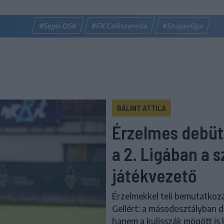
#Sepsi OSK
#FK Csíkszereda
#Szuperliga
BÁLINT ATTILA
Érzelmes debütá
a 2. Ligában a 
játékvezető
Érzelmekkel teli bemutatkozá
Gellért: a másodosztályban d
hanem a kulisszák mögött is 