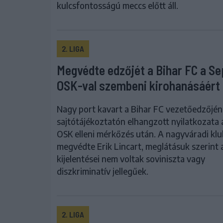
kulcsfontosságú meccs előtt áll.
2. LIGA
Megvédte edzőjét a Bihar FC a Se
OSK-val szembeni kirohanásáért
Nagy port kavart a Bihar FC vezetőedzőjé
sajtótájékoztatón elhangzott nyilatkozata 
OSK elleni mérkőzés után. A nagyváradi kl
megvédte Erik Lincart, meglátásuk szerint 
kijelentései nem voltak soviniszta vagy
diszkriminatív jellegűek.
2. LIGA