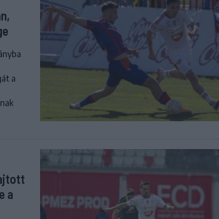
n,
ge
rányba
át a
ának
jtott
e a