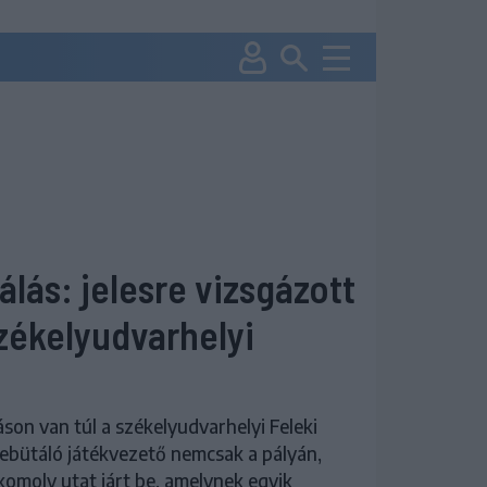
lás: jelesre vizsgázott
székelyudvarhelyi
son van túl a székelyudvarhelyi Feleki
ebütáló játékvezető nemcsak a pályán,
komoly utat járt be, amelynek egyik