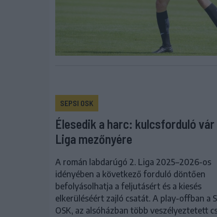
SEPSI OSK
Élesedik a harc: kulcsforduló vár 
Liga mezőnyére
A román labdarúgó 2. Liga 2025–2026-os
idényében a következő forduló döntően
befolyásolhatja a feljutásért és a kiesés
elkerüléséért zajló csatát. A play-offban a 
OSK, az alsóházban több veszélyeztetett cs