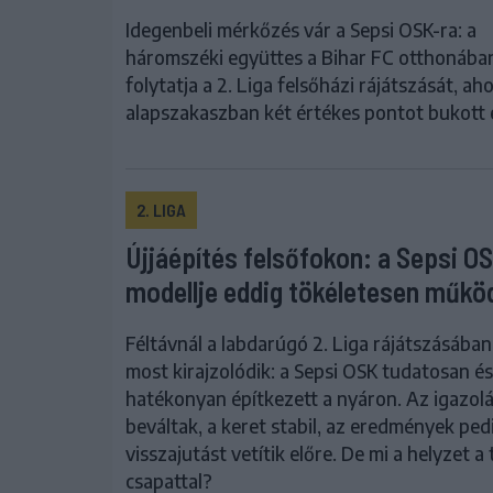
Idegenbeli mérkőzés vár a Sepsi OSK-ra: a
háromszéki együttes a Bihar FC otthonába
folytatja a 2. Liga felsőházi rájátszását, aho
alapszakaszban két értékes pontot bukott e
2. LIGA
Újjáépítés felsőfokon: a Sepsi O
modellje eddig tökéletesen műkö
Féltávnál a labdarúgó 2. Liga rájátszásában
most kirajzolódik: a Sepsi OSK tudatosan és
hatékonyan építkezett a nyáron. Az igazol
beváltak, a keret stabil, az eredmények ped
visszajutást vetítik előre. De mi a helyzet a
csapattal?