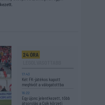
kezett.
24 ÓRA
LEGOLVASOTTABB
17:43
Két FK-játékos kapott
meghívót a válogatottba
16:22
Egy újonc jelentkezett, több
átsorolás a Csík körzeti