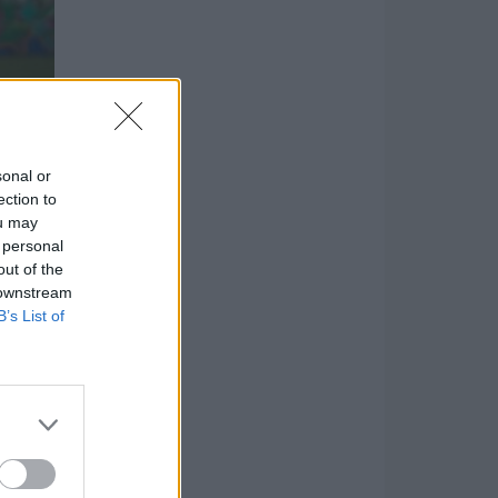
sonal or
ection to
ou may
 personal
out of the
 downstream
B’s List of