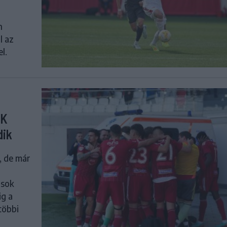
n
l az
l.
SK
dik
, de már
ások
ig a
 többi