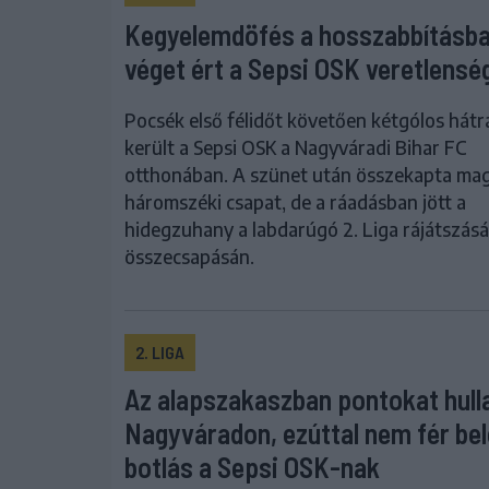
Kegyelemdöfés a hosszabbításba
véget ért a Sepsi OSK veretlensé
Pocsék első félidőt követően kétgólos hát
került a Sepsi OSK a Nagyváradi Bihar FC
otthonában. A szünet után összekapta mag
háromszéki csapat, de a ráadásban jött a
hidegzuhany a labdarúgó 2. Liga rájátszás
összecsapásán.
2. LIGA
Az alapszakaszban pontokat hulla
Nagyváradon, ezúttal nem fér bel
botlás a Sepsi OSK-nak