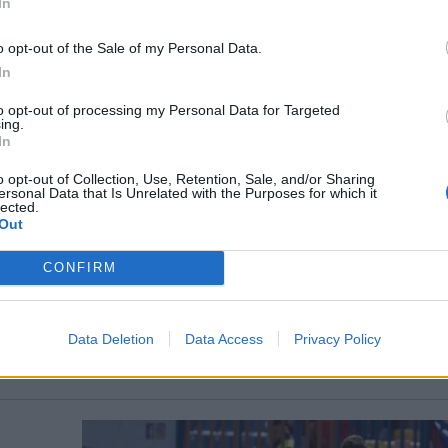
In
o opt-out of the Sale of my Personal Data.
In
to opt-out of processing my Personal Data for Targeted
ing.
In
o opt-out of Collection, Use, Retention, Sale, and/or Sharing
ersonal Data that Is Unrelated with the Purposes for which it
lected.
Out
gi
CONFIRM
ak az
on, az
Data Deletion
Data Access
Privacy Policy