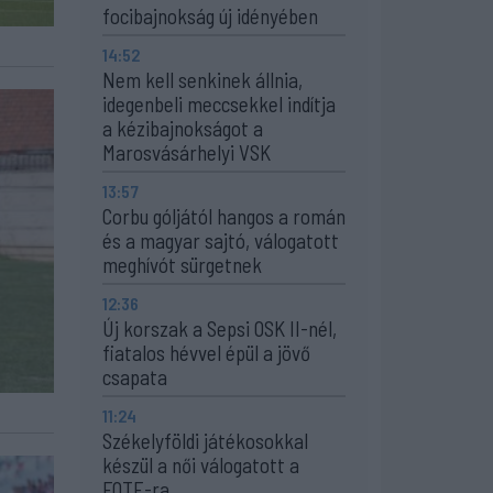
focibajnokság új idényében
14:52
Nem kell senkinek állnia,
idegenbeli meccsekkel indítja
a kézibajnokságot a
Marosvásárhelyi VSK
13:57
Corbu góljától hangos a román
és a magyar sajtó, válogatott
meghívót sürgetnek
12:36
Új korszak a Sepsi OSK II-nél,
fiatalos hévvel épül a jövő
csapata
11:24
Székelyföldi játékosokkal
készül a női válogatott a
FOTE-ra