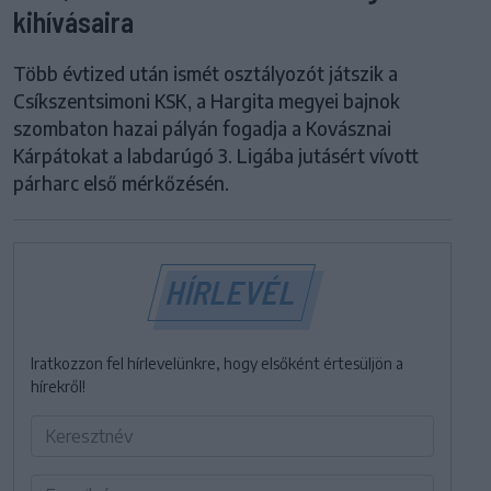
kihívásaira
Több évtized után ismét osztályozót játszik a
Csíkszentsimoni KSK, a Hargita megyei bajnok
szombaton hazai pályán fogadja a Kovásznai
Kárpátokat a labdarúgó 3. Ligába jutásért vívott
párharc első mérkőzésén.
HÍRLEVÉL
Iratkozzon fel hírlevelünkre, hogy elsőként értesüljön a
hírekről!