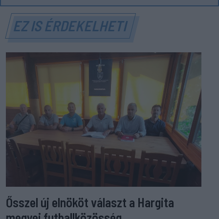
EZ IS ÉRDEKELHETI
Ősszel új elnököt választ a Hargita
megyei futballközösség