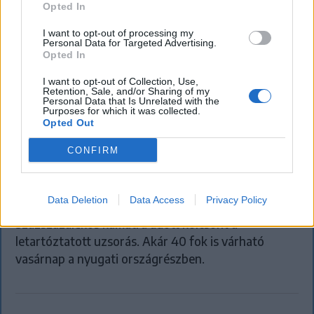
Opted In
I want to opt-out of processing my
Personal Data for Targeted Advertising.
Opted In
I want to opt-out of Collection, Use,
Retention, Sale, and/or Sharing of my
Personal Data that Is Unrelated with the
Purposes for which it was collected.
Opted Out
FŐTÉR
Már csak 4-5 napig működhet a jelenlegi
CONFIRM
körülmények között a cernavodai
atomerőmű
Data Deletion
Data Access
Privacy Policy
Százszázalékos kamatra adott kölcsönt a
letartóztatott uzsorás. Akár 40 fok is várható
vasárnap a nyugati országrészben.