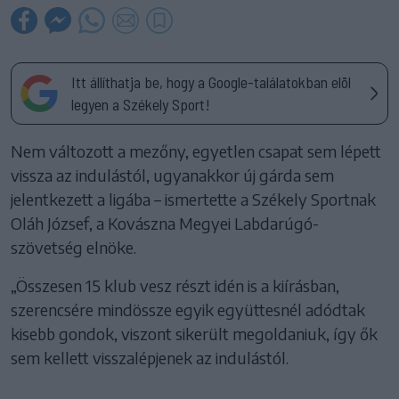
Itt állíthatja be, hogy a Google-találatokban elöl
legyen a Székely Sport!
Nem változott a mezőny, egyetlen csapat sem lépett
vissza az indulástól, ugyanakkor új gárda sem
jelentkezett a ligába – ismertette a Székely Sportnak
Oláh József, a Kovászna Megyei Labdarúgó-
szövetség elnöke.
„Összesen 15 klub vesz részt idén is a kiírásban,
szerencsére mindössze egyik együttesnél adódtak
kisebb gondok, viszont sikerült megoldaniuk, így ők
sem kellett visszalépjenek az indulástól.