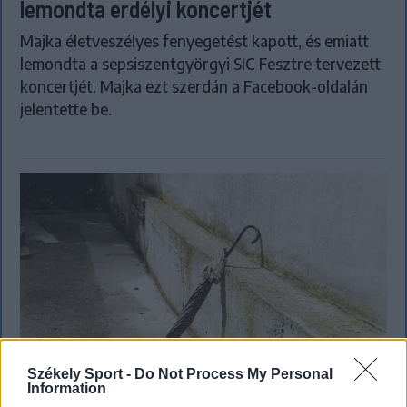
lemondta erdélyi koncertjét
Majka életveszélyes fenyegetést kapott, és emiatt
lemondta a sepsiszentgyörgyi SIC Fesztre tervezett
koncertjét. Majka ezt szerdán a Facebook-oldalán
jelentette be.
Székely Sport -
Do Not Process My Personal
Information