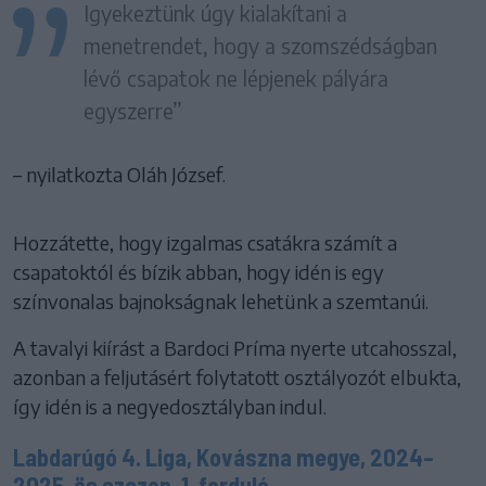
Igyekeztünk úgy kialakítani a
menetrendet, hogy a szomszédságban
lévő csapatok ne lépjenek pályára
egyszerre”
– nyilatkozta Oláh József.
Hozzátette, hogy izgalmas csatákra számít a
csapatoktól és bízik abban, hogy idén is egy
színvonalas bajnokságnak lehetünk a szemtanúi.
A tavalyi kiírást a Bardoci Príma nyerte utcahosszal,
azonban a feljutásért folytatott osztályozót elbukta,
így idén is a negyedosztályban indul.
Labdarúgó 4. Liga, Kovászna megye, 2024–
2025-ös szezon, 1. forduló