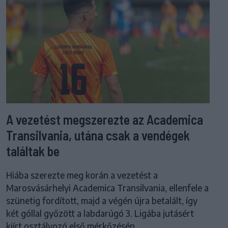
A vezetést megszerezte az Academica
Transilvania, utána csak a vendégek
találtak be
Hiába szerezte meg korán a vezetést a
Marosvásárhelyi Academica Transilvania, ellenfele a
szünetig fordított, majd a végén újra betalált, így
két góllal győzött a labdarúgó 3. Ligába jutásért
kiírt osztályozó első mérkőzésén.