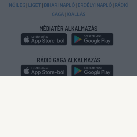
NŐILEG
|
LIGET
|
BIHARI NAPLÓ
|
ERDÉLYI NAPLÓ
|
RÁDIÓ
GAGA
|
JÓÁLLÁS
MÉDIATÉR ALKALMAZÁS
RÁDIÓ GAGA ALKALMAZÁS
© 2020-2024
|
Minden jog fenntartva!