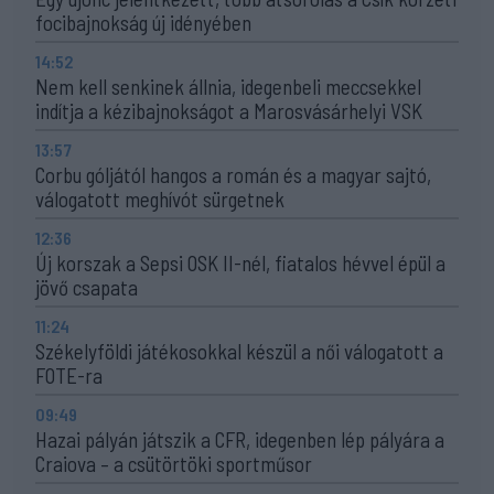
focibajnokság új idényében
14:52
Nem kell senkinek állnia, idegenbeli meccsekkel
indítja a kézibajnokságot a Marosvásárhelyi VSK
13:57
Corbu góljától hangos a román és a magyar sajtó,
válogatott meghívót sürgetnek
12:36
Új korszak a Sepsi OSK II-nél, fiatalos hévvel épül a
jövő csapata
11:24
Székelyföldi játékosokkal készül a női válogatott a
FOTE-ra
09:49
Hazai pályán játszik a CFR, idegenben lép pályára a
Craiova – a csütörtöki sportműsor