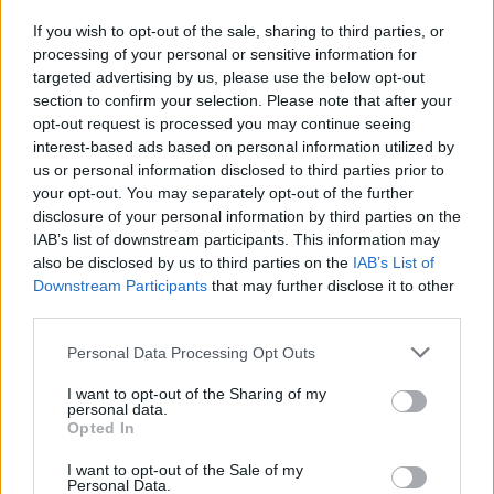
If you wish to opt-out of the sale, sharing to third parties, or
KRÓNIKA
processing of your personal or sensitive information for
targeted advertising by us, please use the below opt-out
Záporok, zivatarok hoznak felfrissülést
section to confirm your selection. Please note that after your
opt-out request is processed you may continue seeing
a kánikula után – kéthetes időjárás-
interest-based ads based on personal information utilized by
előrejelzés
us or personal information disclosed to third parties prior to
your opt-out. You may separately opt-out of the further
Csütörtök-péntekig tovább melegszik az idő
disclosure of your personal information by third parties on the
Románia legtöbb régiójában, ahol kánikulára és
IAB’s list of downstream participants. This information may
fokozott hőterhelésre kell számítani, utána azonban
also be disclosed by us to third parties on the
IAB’s List of
Downstream Participants
that may further disclose it to other
fokozatos lehűlés kezdődik, és nő a záporok,
third parties.
zivatarok valószínűsége.
Personal Data Processing Opt Outs
I want to opt-out of the Sharing of my
personal data.
Opted In
I want to opt-out of the Sale of my
Personal Data.