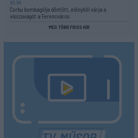
23:30
Corbu bombagólja döntött, előnyből várja a
visszavágót a Ferencváros
MÉG TÖBB FRISS HÍR