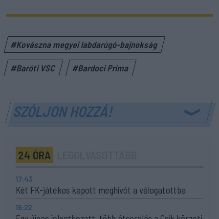
#Kovászna megyei labdarúgó-bajnokság
#Baróti VSC
#Bardoci Príma
SZÓLJON HOZZÁ!
24 ÓRA
LEGOLVASOTTABB
17:43
Két FK-játékos kapott meghívót a válogatottba
16:22
Egy újonc jelentkezett, több átsorolás a Csík körzeti