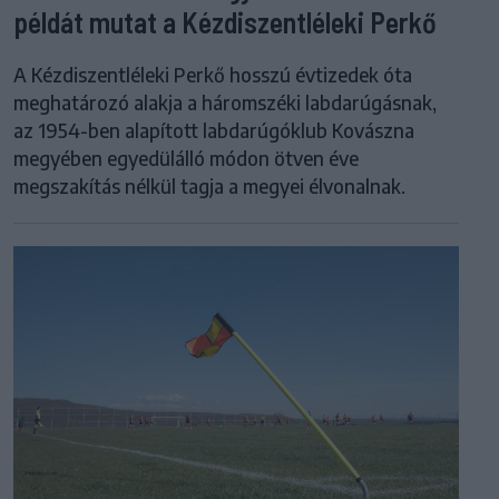
példát mutat a Kézdiszentléleki Perkő
A Kézdiszentléleki Perkő hosszú évtizedek óta
meghatározó alakja a háromszéki labdarúgásnak,
az 1954-ben alapított labdarúgóklub Kovászna
megyében egyedülálló módon ötven éve
megszakítás nélkül tagja a megyei élvonalnak.