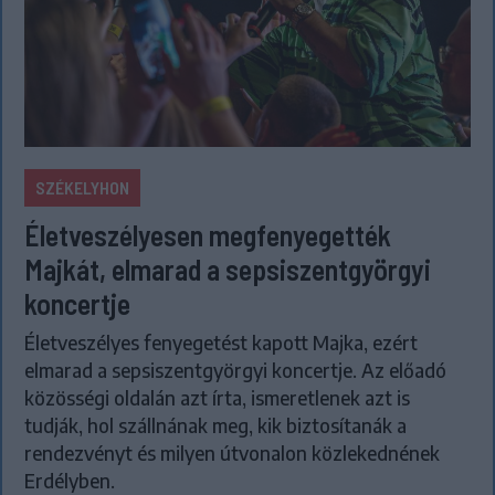
SZÉKELYHON
Életveszélyesen megfenyegették
Majkát, elmarad a sepsiszentgyörgyi
koncertje
Életveszélyes fenyegetést kapott Majka, ezért
elmarad a sepsiszentgyörgyi koncertje. Az előadó
közösségi oldalán azt írta, ismeretlenek azt is
tudják, hol szállnának meg, kik biztosítanák a
rendezvényt és milyen útvonalon közlekednének
Erdélyben.