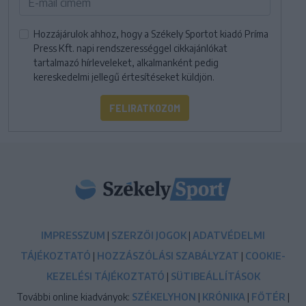
Hozzájárulok ahhoz, hogy a Székely Sportot kiadó Príma
Press Kft. napi rendszerességgel cikkajánlókat
tartalmazó hírleveleket, alkalmanként pedig
kereskedelmi jellegű értesítéseket küldjön.
FELIRATKOZOM
IMPRESSZUM
|
SZERZŐI JOGOK
|
ADATVÉDELMI
TÁJÉKOZTATÓ
|
HOZZÁSZÓLÁSI SZABÁLYZAT
|
COOKIE-
KEZELÉSI TÁJÉKOZTATÓ
|
SÜTIBEÁLLÍTÁSOK
További online kiadványok:
SZÉKELYHON
|
KRÓNIKA
|
FŐTÉR
|