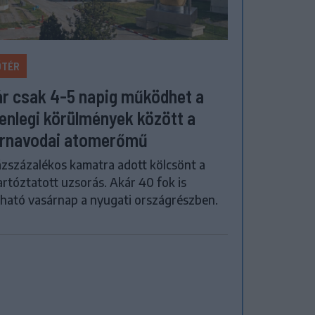
ŐTÉR
r csak 4-5 napig működhet a
lenlegi körülmények között a
rnavodai atomerőmű
zszázalékos kamatra adott kölcsönt a
artóztatott uzsorás. Akár 40 fok is
ható vasárnap a nyugati országrészben.