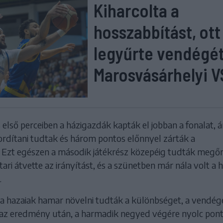
Kiharcolta a
hosszabbítást, ott
legyűrte vendégét
Marosvásárhelyi 
első perceiben a házigazdák kapták el jobban a fonalat, 
ordítani tudtak és három pontos előnnyel zárták a
 Ezt egészen a második játékrész közepéig tudták megőri
ari átvette az irányítást, és a szünetben már nála volt a
.
 a hazaiak hamar növelni tudták a különbséget, a vendég
 az eredmény után, a harmadik negyed végére nyolc pont