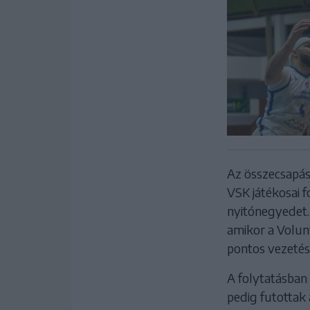
Az összecsapás 
VSK játékosai f
nyitónegyedet.
amikor a Volunt
pontos vezetés
A folytatásban
pedig futottak