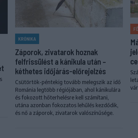
F
KRÓNIKA
Má
je
Záporok, zivatarok hoznak
ce
felfrissülést a kánikula után –
ét
kéthetes időjárás-előrejelzés
Szá
s
let
Csütörtök-péntekig tovább melegszik az idő
vár
Románia legtöbb régiójában, ahol kánikulára
és fokozott hőterhelésre kell számítani,
utána azonban fokozatos lehűlés kezdődik,
és nő a záporok, zivatarok valószínűsége.