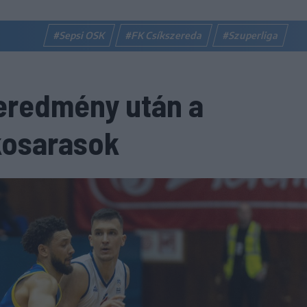
#Sepsi OSK
#FK Csíkszereda
#Szuperliga
 eredmény után a
kosarasok