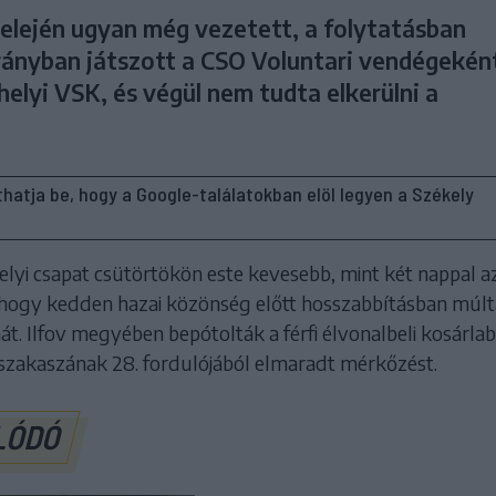
elején ugyan még vezetett, a folytatásban
rányban játszott a CSO Voluntari vendégekén
elyi VSK, és végül nem tudta elkerülni a
líthatja be, hogy a Google-találatokban elöl legyen a Székely
lyi csapat csütörtökön este kevesebb, mint két nappal a
, hogy kedden hazai közönség előtt hosszabbításban múlta
át. Ilfov megyében bepótolták a férfi élvonalbeli kosárla
szakaszának 28. fordulójából elmaradt mérkőzést.
LÓDÓ