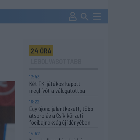
24 ÓRA
LEGOLVASOTTABB
17:43
Két FK-játékos kapott
meghívót a válogatottba
16:22
Egy újonc jelentkezett, több
átsorolás a Csík körzeti
focibajnokság új idényében
14:52