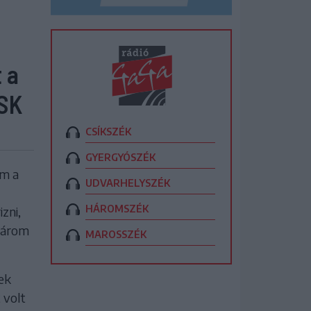
 a
VSK
CSÍKSZÉK
GYERGYÓSZÉK
ám a
UDVARHELYSZÉK
HÁROMSZÉK
zni,
 három
MAROSSZÉK
ek
 volt