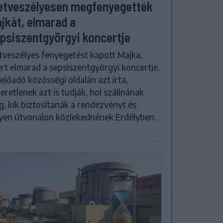
etveszélyesen megfenyegették
jkát, elmarad a
psiszentgyörgyi koncertje
tveszélyes fenyegetést kapott Majka,
rt elmarad a sepsiszentgyörgyi koncertje.
előadó közösségi oldalán azt írta,
eretlenek azt is tudják, hol szállnának
, kik biztosítanák a rendezvényt és
yen útvonalon közlekednének Erdélyben.