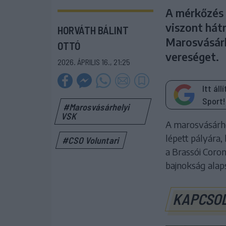
A mérkőzés 
viszont hát
HORVÁTH BÁLINT
Marosvásárh
OTTÓ
vereséget.
2026. ÁPRILIS 16., 21:25
Itt ál
Sport!
#Marosvásárhelyi
VSK
A marosvásárhe
lépett pályára
#CSO Voluntari
a Brassói Coron
bajnokság alap
KAPCSO