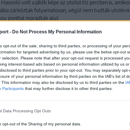
Hasonló volt a játék képe az utolsó tíz percben is, amikor
hiába zárkóztak folyamatosan, végül nem tudták utolérni
négy ponttal maradtak alul.
ggel már matematikailag is eldőlt, hogy a Marosvásárhel
port -
Do Not Process My Personal Information
a bajnokság felsőházi rájátszásába. Az alapszakaszból mé
dt hátra, szombaton 18 órától újra idegenben, az FC Arge
to opt-out of the sale, sharing to third parties, or processing of your per
formation for targeted advertising by us, please use the below opt-out s
an játszik.
r selection. Please note that after your opt-out request is processed y
eing interest-based ads based on personal information utilized by us or
disclosed to third parties prior to your opt-out. You may separately opt-
abda, román bajnokság, alapszakasz, 28. forduló:
losure of your personal information by third parties on the IAB’s list of
ari–Marosvásárhelyi VSK 94–90 (23–26, 23–17, 23–
. This information may also be disclosed by us to third parties on the
IA
Participants
that may further disclose it to other third parties.
rzői: Diggs 30, Reljic 18, Martinic 12, Sánta 9, Scott 6, Po
Corpodean 4, Bodó 2.
l Data Processing Opt Outs
o opt-out of the Sharing of my personal data.
 HOZZÁ!