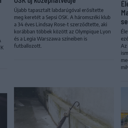
Él
Újabb tapasztalt labdarúgóval erősítette
Ma
meg keretét a Sepsi OSK. A háromszéki klub
se
a 34 éves Lindsay Rose-t szerződtette, aki
Éle
korábban többek között az Olympique Lyon
ezé
és a Legia Warszawa színeiben is
A
Az 
futballozott.
FK
ism
meg
mil