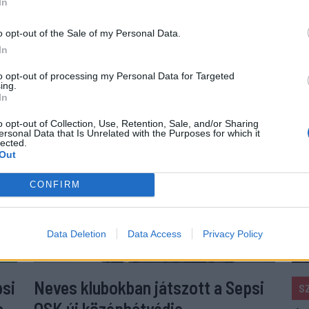
In
o opt-out of the Sale of my Personal Data.
In
to opt-out of processing my Personal Data for Targeted
ing.
In
o opt-out of Collection, Use, Retention, Sale, and/or Sharing
ersonal Data that Is Unrelated with the Purposes for which it
lected.
Out
CONFIRM
Data Deletion
Data Access
Privacy Policy
psi
Neves klubokban játszott a Sepsi
S
a
OSK új középhátvédje