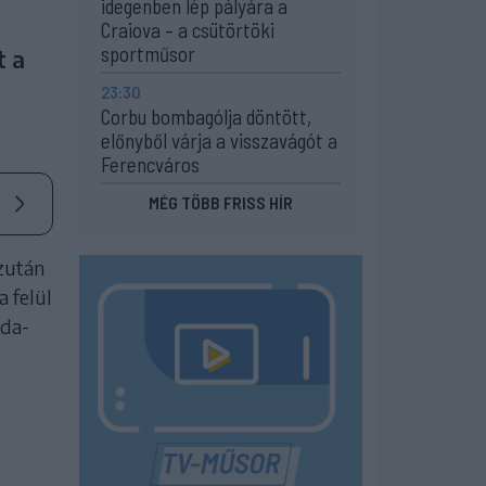
idegenben lép pályára a
Craiova – a csütörtöki
sportműsor
t a
23:30
Corbu bombagólja döntött,
előnyből várja a visszavágót a
Ferencváros
MÉG TÖBB FRISS HÍR
zután
 felül
bda-