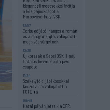
Nem kell senkinek állnia,
idegenbeli meccsekkel indítja
a kézibajnokságot a
Marosvásárhelyi VSK
13:57
Corbu góljától hangos a román
és a magyar sajtó, válogatott
meghívót sürgetnek
12:36
Új korszak a Sepsi OSK II-nél,
fiatalos hévvel épül a jövő
csapata
11:24
Székelyföldi játékosokkal
készül a női válogatott a
FOTE-ra
09:49
Hazai pályán játszik a CFR,