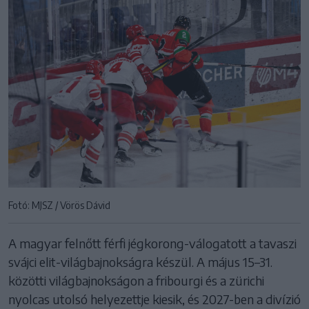
Fotó: MJSZ / Vörös Dávid
A magyar felnőtt férfi jégkorong-válogatott a tavaszi
svájci elit-világbajnokságra készül. A május 15–31.
közötti világbajnokságon a fribourgi és a zürichi
nyolcas utolsó helyezettje kiesik, és 2027-ben a divízió