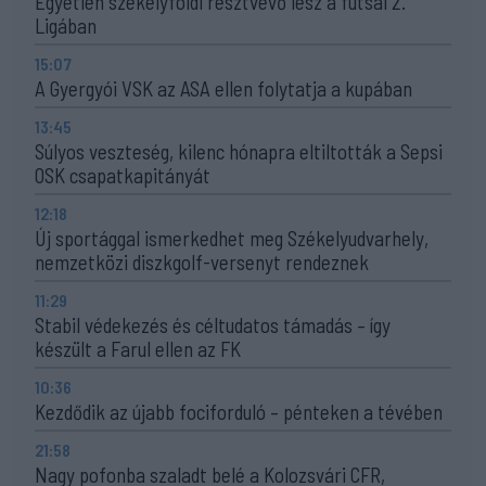
Egyetlen székelyföldi résztvevő lesz a futsal 2.
Ligában
15:07
A Gyergyói VSK az ASA ellen folytatja a kupában
13:45
Súlyos veszteség, kilenc hónapra eltiltották a Sepsi
OSK csapatkapitányát
12:18
Új sportággal ismerkedhet meg Székelyudvarhely,
nemzetközi diszkgolf-versenyt rendeznek
11:29
Stabil védekezés és céltudatos támadás – így
készült a Farul ellen az FK
10:36
Kezdődik az újabb fociforduló – pénteken a tévében
21:58
Nagy pofonba szaladt belé a Kolozsvári CFR,