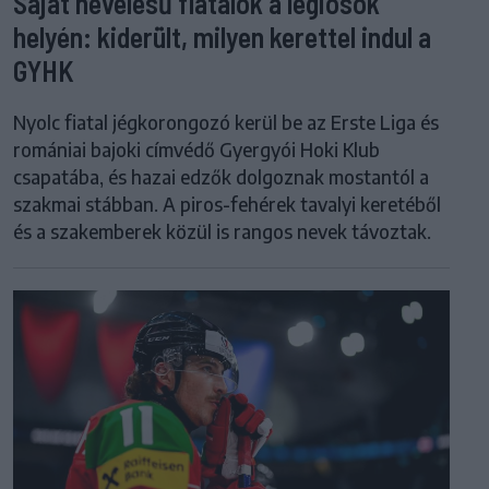
Saját nevelésű fiatalok a légiósok
helyén: kiderült, milyen kerettel indul a
GYHK
Nyolc fiatal jégkorongozó kerül be az Erste Liga és
romániai bajoki címvédő Gyergyói Hoki Klub
csapatába, és hazai edzők dolgoznak mostantól a
szakmai stábban. A piros-fehérek tavalyi keretéből
és a szakemberek közül is rangos nevek távoztak.