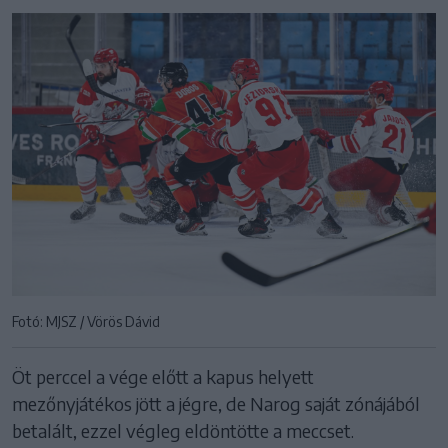
Fotó: MJSZ / Vörös Dávid
Öt perccel a vége előtt a kapus helyett
mezőnyjátékos jött a jégre, de Narog saját zónájából
betalált, ezzel végleg eldöntötte a meccset.