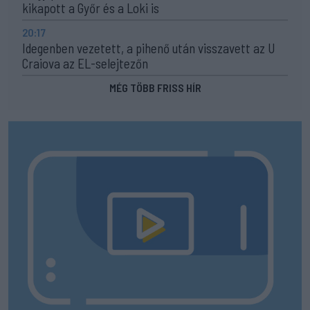
kikapott a Győr és a Loki is
20:17
Idegenben vezetett, a pihenő után visszavett az U
Craiova az EL-selejtezőn
MÉG TÖBB FRISS HÍR