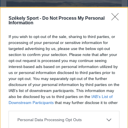
Székely Sport -
Do Not Process My Personal
Information
If you wish to opt-out of the sale, sharing to third parties, or
processing of your personal or sensitive information for
targeted advertising by us, please use the below opt-out
section to confirm your selection. Please note that after your
opt-out request is processed you may continue seeing
interest-based ads based on personal information utilized by
us or personal information disclosed to third parties prior to
SZÉKELYHON
your opt-out. You may separately opt-out of the further
disclosure of your personal information by third parties on the
Tömegverekedés lett a szűk
IAB’s list of downstream participants. This information may
mezőgazdasági úti vitából Csatószegen
also be disclosed by us to third parties on the
IAB’s List of
Downstream Participants
that may further disclose it to other
Kórházba szállítottak több embert, mezőgazdasági
third parties.
munkagépek rongálódtak meg, és ideiglenes védelmi
Personal Data Processing Opt Outs
rendeleteket is kibocsátottak azután, hogy szombat