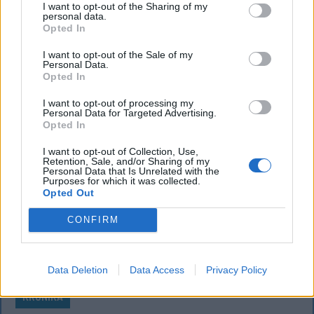
délután súlyos konfliktus alakult ki Csatószegen egy
I want to opt-out of the Sharing of my
personal data.
elsőbbségadási vita nyomán.
Opted In
I want to opt-out of the Sale of my
Personal Data.
`
Opted In
I want to opt-out of processing my
Personal Data for Targeted Advertising.
Opted In
I want to opt-out of Collection, Use,
Retention, Sale, and/or Sharing of my
Personal Data that Is Unrelated with the
Purposes for which it was collected.
Opted Out
CONFIRM
Data Deletion
Data Access
Privacy Policy
KRÓNIKA