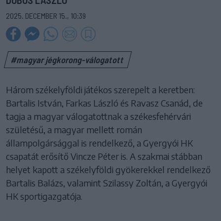
2025. DECEMBER 15., 10:39
#magyar jégkorong-válogatott
Három székelyföldi játékos szerepelt a keretben:
Bartalis István, Farkas László és Ravasz Csanád, de
tagja a magyar válogatottnak a székesfehérvári
születésű, a magyar mellett román
állampolgársággal is rendelkező, a Gyergyói HK
csapatát erősítő Vincze Péter is. A szakmai stábban
helyet kapott a székelyföldi gyökerekkel rendelkező
Bartalis Balázs, valamint Szilassy Zoltán, a Gyergyói
HK sportigazgatója.