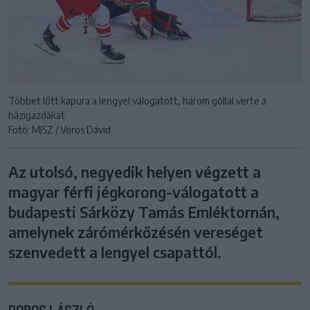
Többet lőtt kapura a lengyel válogatott, három góllal verte a
házigazdákat
Fotó: MJSZ / Vörös Dávid
Az utolsó, negyedik helyen végzett a
magyar férfi jégkorong-válogatott a
budapesti Sárközy Tamás Emléktornán,
amelynek zárómérkőzésén vereséget
szenvedett a lengyel csapattól.
DOBOS LÁSZLÓ