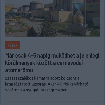
FŐTÉR
Már csak 4-5 napig működhet a jelenlegi
körülmények között a cernavodai
atomerőmű
Százszázalékos kamatra adott kölcsönt a
letartóztatott uzsorás. Akár 40 fok is várható
vasárnap a nyugati országrészben.