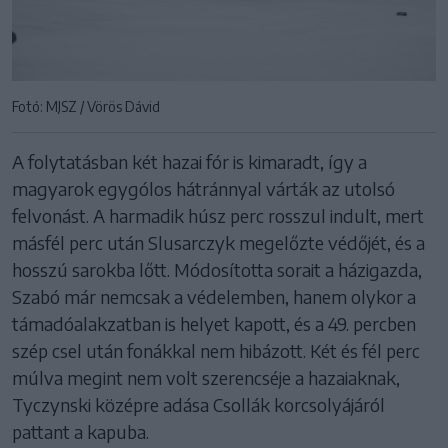
Fotó: MJSZ / Vörös Dávid
A folytatásban két hazai fór is kimaradt, így a
magyarok egygólos hátránnyal várták az utolsó
felvonást. A harmadik húsz perc rosszul indult, mert
másfél perc után Slusarczyk megelőzte védőjét, és a
hosszú sarokba lőtt. Módosította sorait a házigazda,
Szabó már nemcsak a védelemben, hanem olykor a
támadóalakzatban is helyet kapott, és a 49. percben
szép csel után fonákkal nem hibázott. Két és fél perc
múlva megint nem volt szerencséje a hazaiaknak,
Tyczynski középre adása Csollák korcsolyájáról
pattant a kapuba.