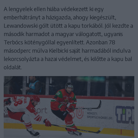
A lengyelek ellen hiába védekezett ki egy
emberhátrányt a házigazda, ahogy kiegészült,
Lewandowski gólt ütött a kapu torkából. Jól kezdte a
második harmadot a magyar válogatott, ugyanis
Terbócs köténygóllal egyenlített. Azonban 78
másodperc múlva Kielbicki saját harmadából indulva
lekorcsolyázta a hazai védelmet, és kilőtte a kapu bal
oldalát.