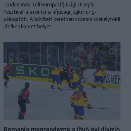
rendezendő Téli Európai Ifjúsági Olimpiai
Fesztiválra a romániai ifjúsági jégkorong-
válogatott. A bővített keretben számos székelyföldi
játékos kapott helyet.
Románia megrendezné a jövő évi divízió