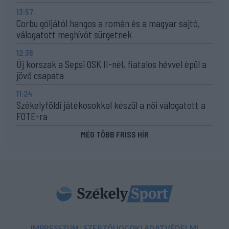
13:57
Corbu góljától hangos a román és a magyar sajtó,
válogatott meghívót sürgetnek
12:36
Új korszak a Sepsi OSK II-nél, fiatalos hévvel épül a
jövő csapata
11:24
Székelyföldi játékosokkal készül a női válogatott a
FOTE-ra
MÉG TÖBB FRISS HÍR
IMPRESSZUM
|
SZERZŐI JOGOK
|
ADATVÉDELMI