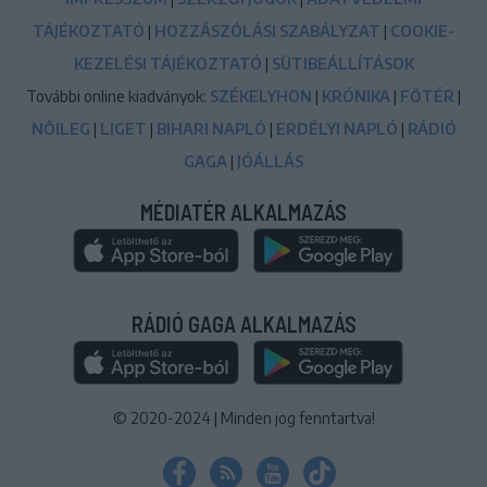
TÁJÉKOZTATÓ
|
HOZZÁSZÓLÁSI SZABÁLYZAT
|
COOKIE-
KEZELÉSI TÁJÉKOZTATÓ
|
SÜTIBEÁLLÍTÁSOK
További online kiadványok:
SZÉKELYHON
|
KRÓNIKA
|
FŐTÉR
|
NŐILEG
|
LIGET
|
BIHARI NAPLÓ
|
ERDÉLYI NAPLÓ
|
RÁDIÓ
GAGA
|
JÓÁLLÁS
MÉDIATÉR ALKALMAZÁS
RÁDIÓ GAGA ALKALMAZÁS
© 2020-2024
|
Minden jog fenntartva!