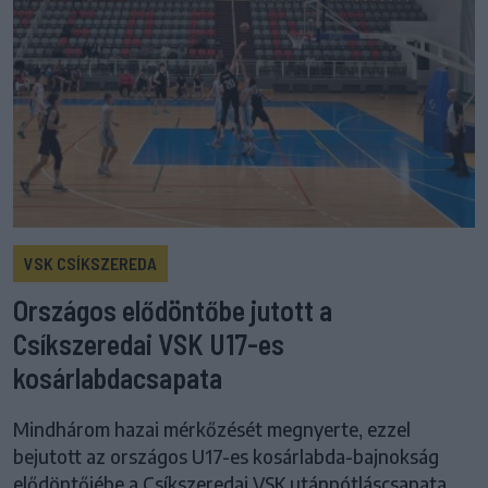
VSK CSÍKSZEREDA
Országos elődöntőbe jutott a
Csíkszeredai VSK U17-es
kosárlabdacsapata
Mindhárom hazai mérkőzését megnyerte, ezzel
bejutott az országos U17-es kosárlabda-bajnokság
elődöntőjébe a Csíkszeredai VSK utánpótláscsapata.