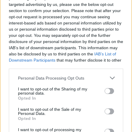
nyertek a székely cselgáncsozók
targeted advertising by us, please use the below opt-out
section to confirm your selection. Please note that after your
opt-out request is processed you may continue seeing
Hazai tatamin szereztek dobogós helyezéseket a
interest-based ads based on personal information utilized by
Csíkszeredai VSK fiatal cselgáncsozói az U18-as
us or personal information disclosed to third parties prior to
országos csapat- és földharc-bajnokságon. A
your opt-out. You may separately opt-out of the further
csapatversenyben bronzot, egyéniben több érmet
disclosure of your personal information by third parties on the
IAB’s list of downstream participants. This information may
nyertek.
also be disclosed by us to third parties on the
IAB’s List of
Downstream Participants
that may further disclose it to other
third parties.
Personal Data Processing Opt Outs
I want to opt-out of the Sharing of my
personal data.
Opted In
I want to opt-out of the Sale of my
Personal Data.
Opted In
I want to opt-out of processing my