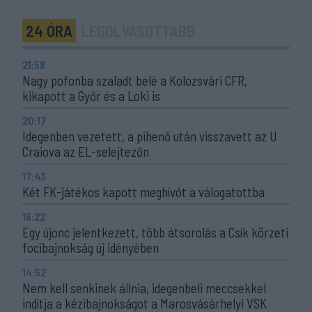
24 ÓRA
LEGOLVASOTTABB
21:58
Nagy pofonba szaladt belé a Kolozsvári CFR,
kikapott a Győr és a Loki is
20:17
Idegenben vezetett, a pihenő után visszavett az U
Craiova az EL-selejtezőn
17:43
Két FK-játékos kapott meghívót a válogatottba
16:22
Egy újonc jelentkezett, több átsorolás a Csík körzeti
focibajnokság új idényében
14:52
Nem kell senkinek állnia, idegenbeli meccsekkel
indítja a kézibajnokságot a Marosvásárhelyi VSK