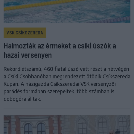
VSK CSÍKSZEREDA
Halmozták az érmeket a csíki úszók a
hazai versenyen
Rekordlétszámú, 460 fiatal úszó vett részt a hétvégén
a Csíki Csobbanóban megrendezett ötödik Csíkszereda
Kupán. A házigazda Csíkszeredai VSK versenyzői
parádés formában szerepeltek, több számban is
dobogóra álltak.