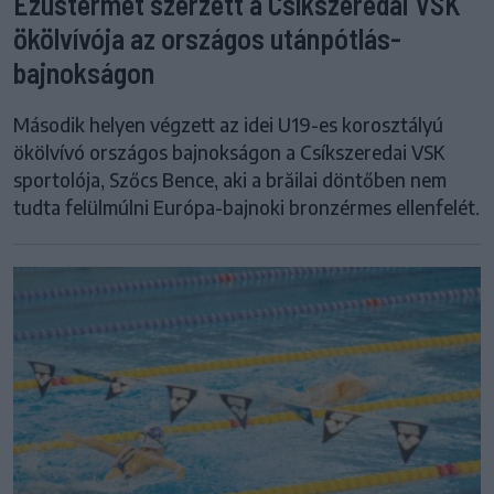
Ezüstérmet szerzett a Csíkszeredai VSK
ökölvívója az országos utánpótlás-
bajnokságon
Második helyen végzett az idei U19-es korosztályú
ökölvívó országos bajnokságon a Csíkszeredai VSK
sportolója, Szőcs Bence, aki a brăilai döntőben nem
tudta felülmúlni Európa-bajnoki bronzérmes ellenfelét.