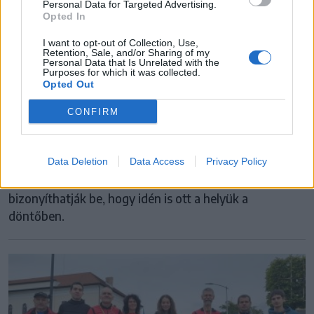
Personal Data for Targeted Advertising.
Opted In
I want to opt-out of Collection, Use,
Retention, Sale, and/or Sharing of my
VSK CSÍKSZEREDA
Personal Data that Is Unrelated with the
Purposes for which it was collected.
Opted Out
A döntőt célozzák hazai tatamin a székely
cselgáncsozók
CONFIRM
Két csapattal és bizakodó hangulatban készül a
hétvégi országos U18-as bajnokságra a Csíkszeredai
Data Deletion
Data Access
Privacy Policy
VSK cselgáncs szakosztálya: a fiatalok hazai tatamin
bizonyíthatják be, hogy idén is ott a helyük a
döntőben.