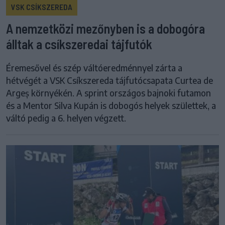
VSK CSÍKSZEREDA
A nemzetközi mezőnyben is a dobogóra
álltak a csíkszeredai tájfutók
Éremesővel és szép váltóeredménnyel zárta a
hétvégét a VSK Csíkszereda tájfutócsapata Curtea de
Argeș környékén. A sprint országos bajnoki futamon
és a Mentor Silva Kupán is dobogós helyek születtek, a
váltó pedig a 6. helyen végzett.