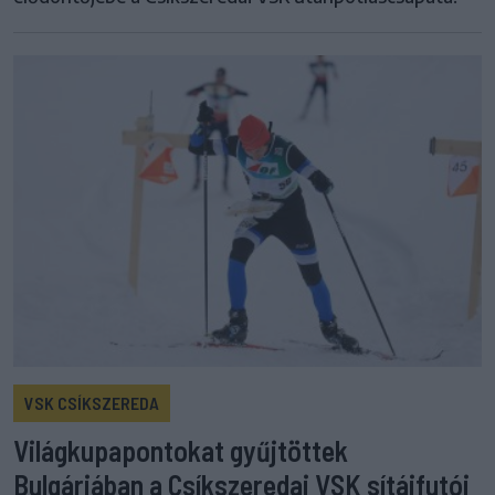
VSK CSÍKSZEREDA
Világkupapontokat gyűjtöttek
Bulgáriában a Csíkszeredai VSK sítájfutói