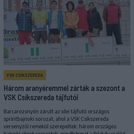
VSK CSÍKSZEREDA
Három aranyéremmel zárták a szezont a
VSK Csíkszereda tájfutói
Barcarozsnyón zárult az idei tájfutó országos
sprintbajnoki sorozat, ahol a VSK Csíkszereda
versenyzői remekül szerepeltek: három országos
bajnoki címet szereztek, mindhármat a Ráduly család