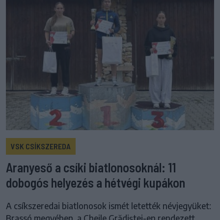
VSK CSÍKSZEREDA
Aranyeső a csíki biatlonosoknál: 11
dobogós helyezés a hétvégi kupákon
A csíkszeredai biatlonosok ismét letették névjegyüket:
Brassó megyében, a Cheile Grădiștei-en rendezett