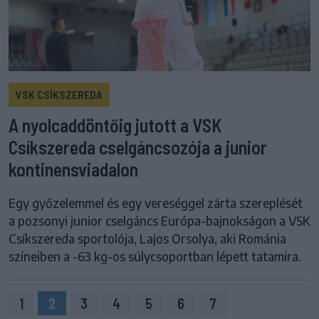
VSK CSÍKSZEREDA
A nyolcaddöntőig jutott a VSK
Csíkszereda cselgáncsozója a junior
kontinensviadalon
Egy győzelemmel és egy vereséggel zárta szereplését
a pozsonyi junior cselgáncs Európa-bajnokságon a VSK
Csíkszereda sportolója, Lajos Orsolya, aki Románia
színeiben a -63 kg-os súlycsoportban lépett tatamira.
1
2
3
4
5
6
7