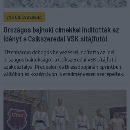
VSK CSÍKSZEREDA
Országos bajnoki címekkel indították az
idényt a Csíkszeredai VSK sítájfutói
Tizenhárom dobogós helyezéssel indította az idei
országos bajnokságot a Csíkszeredai VSK sítájfutó
szakosztálya: Predealon és Brassópojánán sprintben,
váltóban és középtávon is eredményesen szerepeltek.