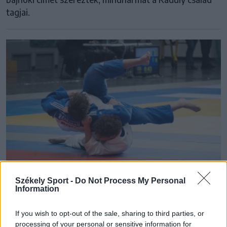
tagjai.
Székely Sport -
Do Not Process My Personal
Information
VSK CSÍKSZEREDA
If you wish to opt-out of the sale, sharing to third parties, or
Egyéniben több érmet, csapatban bronzot
processing of your personal or sensitive information for