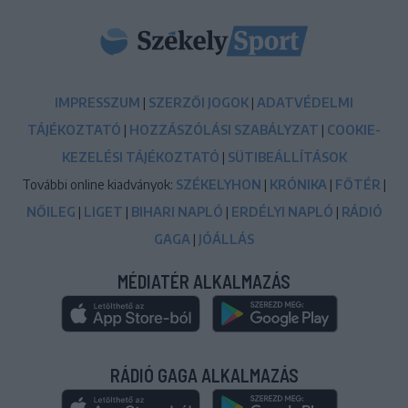
IMPRESSZUM
|
SZERZŐI JOGOK
|
ADATVÉDELMI
TÁJÉKOZTATÓ
|
HOZZÁSZÓLÁSI SZABÁLYZAT
|
COOKIE-
KEZELÉSI TÁJÉKOZTATÓ
|
SÜTIBEÁLLÍTÁSOK
További online kiadványok:
SZÉKELYHON
|
KRÓNIKA
|
FŐTÉR
|
NŐILEG
|
LIGET
|
BIHARI NAPLÓ
|
ERDÉLYI NAPLÓ
|
RÁDIÓ
GAGA
|
JÓÁLLÁS
MÉDIATÉR ALKALMAZÁS
RÁDIÓ GAGA ALKALMAZÁS