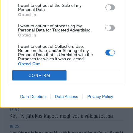
megyét is, egyik központi helyszíne pedig
I want to opt-out of the Sale of my
Personal Data.
Kézdivásárhely, az udvarterek városa lesz.
Opted In
I want to opt-out of processing my
Personal Data for Targeted Advertising.
Korábbi cikkek betöltése
Opted In
24 ÓRA
LEGOLVASOTTABB
I want to opt-out of Collection, Use,
Retention, Sale, and/or Sharing of my
Personal Data that Is Unrelated with the
Purposes for which it was collected.
21:58
Opted Out
Nagy pofonba szaladt belé a Kolozsvári CFR,
kikapott a Győr és a Loki is
CONFIRM
20:17
Idegenben vezetett, a pihenő után visszavett az U
Data Deletion
Data Access
Privacy Policy
Craiova az EL-selejtezőn
17:43
Két FK-játékos kapott meghívót a válogatottba
16:22
Egy újonc jelentkezett, több átsorolás a Csík körzeti