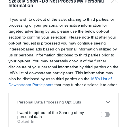
Székely Sport -
Do Not Process My Personal
Information
If you wish to opt-out of the sale, sharing to third parties, or
processing of your personal or sensitive information for
targeted advertising by us, please use the below opt-out
section to confirm your selection. Please note that after your
opt-out request is processed you may continue seeing
interest-based ads based on personal information utilized by
us or personal information disclosed to third parties prior to
your opt-out. You may separately opt-out of the further
disclosure of your personal information by third parties on the
IAB’s list of downstream participants. This information may
also be disclosed by us to third parties on the
IAB’s List of
RALI
Downstream Participants
that may further disclose it to other
third parties.
Kézdivásárhely bekerül a ralikörforgásba:
Personal Data Processing Opt Outs
jön a TESS Rally
I want to opt-out of the Sharing of my
personal data.
Az 54. kiadásához érkezett TESS Rally idén egy napra
Opted In
Kovászna megyébe is ellátogat, de érinti Hargita