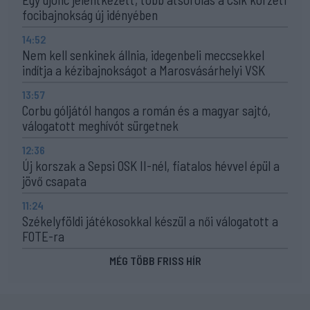
focibajnokság új idényében
14:52
Nem kell senkinek állnia, idegenbeli meccsekkel
indítja a kézibajnokságot a Marosvásárhelyi VSK
13:57
Corbu góljától hangos a román és a magyar sajtó,
válogatott meghívót sürgetnek
12:36
Új korszak a Sepsi OSK II-nél, fiatalos hévvel épül a
jövő csapata
11:24
Székelyföldi játékosokkal készül a női válogatott a
FOTE-ra
MÉG TÖBB FRISS HÍR