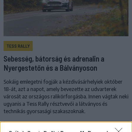
TESS RALLY
Sebesség, bátorság és adrenalin a
Nyergestetőn és a Bálványoson
Sokáig emlegetni fogják a kézdivásárhelyiek október
18-át, azt a napot, amely bevezette az udvarterek
városát az országos ralikörforgásba. Innen vágtak neki
ugyanis a Tess Rally résztvevői a látványos és
technikás gyorsasági szakaszoknak.