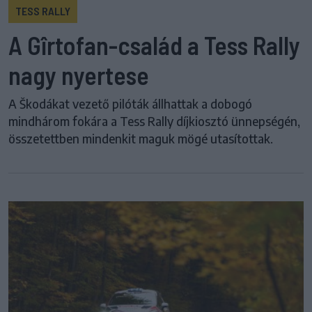
TESS RALLY
A Gîrtofan-család a Tess Rally
nagy nyertese
A Škodákat vezető pilóták állhattak a dobogó
mindhárom fokára a Tess Rally díjkiosztó ünnepségén,
összetettben mindenkit maguk mögé utasítottak.