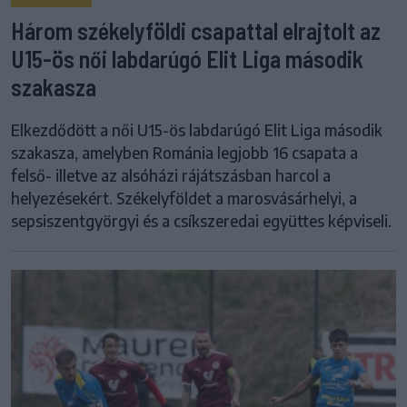
Három székelyföldi csapattal elrajtolt az
U15-ös női labdarúgó Elit Liga második
szakasza
Elkezdődött a női U15-ös labdarúgó Elit Liga második
szakasza, amelyben Románia legjobb 16 csapata a
felső- illetve az alsóházi rájátszásban harcol a
helyezésekért. Székelyföldet a marosvásárhelyi, a
sepsiszentgyörgyi és a csíkszeredai együttes képviseli.