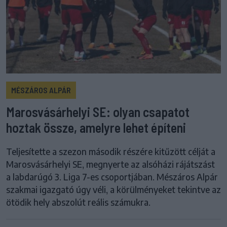
MÉSZÁROS ALPÁR
Marosvásárhelyi SE: olyan csapatot
hoztak össze, amelyre lehet építeni
Teljesítette a szezon második részére kitűzött célját a
Marosvásárhelyi SE, megnyerte az alsóházi rájátszást
a labdarúgó 3. Liga 7-es csoportjában. Mészáros Alpár
szakmai igazgató úgy véli, a körülményeket tekintve az
ötödik hely abszolút reális számukra.