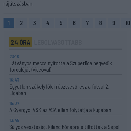
rájátszásban.
1
2
3
4
5
6
7
8
9
10
24 ÓRA
LEGOLVASOTTABB
23:18
Látványos meccs nyitotta a Szuperliga negyedik
fordulóját (videóval)
16:43
Egyetlen székelyföldi résztvevő lesz a futsal 2.
Ligában
15:07
A Gyergyói VSK az ASA ellen folytatja a kupában
13:45
Súlyos veszteség, kilenc hónapra eltiltották a Sepsi