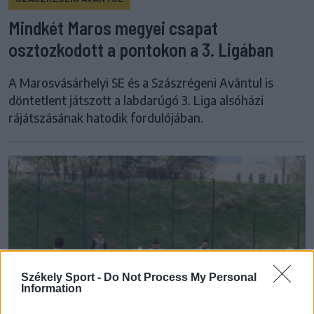
Mindkét Maros megyei csapat
osztozkodott a pontokon a 3. Ligában
A Marosvásárhelyi SE és a Szászrégeni Avântul is
döntetlent játszott a labdarúgó 3. Liga alsóházi
rájátszásának hatodik fordulójában.
Székely Sport -
Do Not Process My Personal
Information