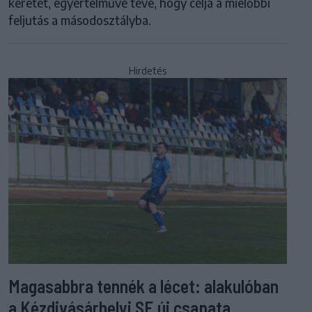
keretét, egyértelművé téve, hogy célja a mielőbbi
feljutás a másodosztályba.
Hirdetés
Magasabbra tennék a lécet: alakulóban
a Kézdivásárhelyi SE új csapata