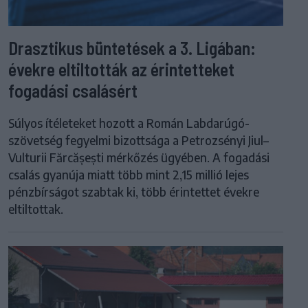
Drasztikus büntetések a 3. Ligában:
évekre eltiltották az érintetteket
fogadási csalásért
Súlyos ítéleteket hozott a Román Labdarúgó-
szövetség fegyelmi bizottsága a Petrozsényi Jiul–
Vulturii Fărcășești mérkőzés ügyében. A fogadási
csalás gyanúja miatt több mint 2,15 millió lejes
pénzbírságot szabtak ki, több érintettet évekre
eltiltottak.