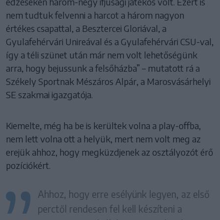
edzéseken három-négy ifjúsági játékos volt. Ezért is
nem tudtuk felvenni a harcot a három nagyon
értékes csapattal, a Besztercei Gloriával, a
Gyulafehérvári Unireával és a Gyulafehérvári CSU-val,
így a téli szünet után már nem volt lehetőségünk
arra, hogy bejussunk a felsőházba” – mutatott rá a
Székely Sportnak Mészáros Alpár, a Marosvásárhelyi
SE szakmai igazgatója.
Kiemelte, még ha be is kerültek volna a play-offba,
nem lett volna ott a helyük, mert nem volt meg az
erejük ahhoz, hogy megküzdjenek az osztályozót érő
pozíciókért.
Ahhoz, hogy erre esélyünk legyen, az első
perctől rendesen fel kell készíteni a