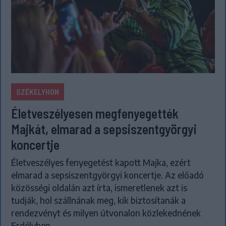
SZÉKELYHON
Életveszélyesen megfenyegették
Majkát, elmarad a sepsiszentgyörgyi
koncertje
Életveszélyes fenyegetést kapott Majka, ezért
elmarad a sepsiszentgyörgyi koncertje. Az előadó
közösségi oldalán azt írta, ismeretlenek azt is
tudják, hol szállnának meg, kik biztosítanák a
rendezvényt és milyen útvonalon közlekednének
Erdélyben.