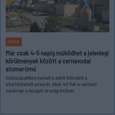
FŐTÉR
Már csak 4-5 napig működhet a jelenlegi
körülmények között a cernavodai
atomerőmű
Százszázalékos kamatra adott kölcsönt a
letartóztatott uzsorás. Akár 40 fok is várható
vasárnap a nyugati országrészben.