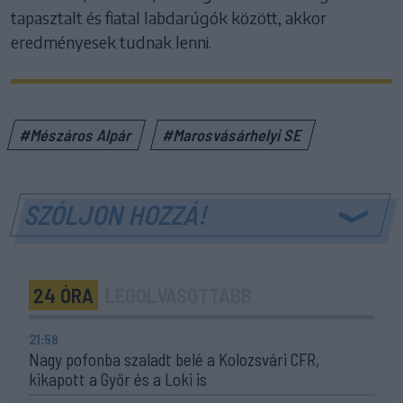
tapasztalt és fiatal labdarúgók között, akkor
eredményesek tudnak lenni.
#Mészáros Alpár
#Marosvásárhelyi SE
SZÓLJON HOZZÁ!
24 ÓRA
LEGOLVASOTTABB
21:58
Nagy pofonba szaladt belé a Kolozsvári CFR,
kikapott a Győr és a Loki is