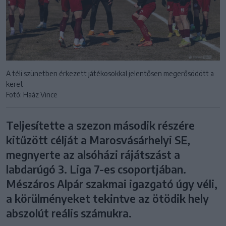
A téli szünetben érkezett játékosokkal jelentősen megerősödött a
keret
Fotó: Haáz Vince
Teljesítette a szezon második részére
kitűzött célját a Marosvásárhelyi SE,
megnyerte az alsóházi rájátszást a
labdarúgó 3. Liga 7-es csoportjában.
Mészáros Alpár szakmai igazgató úgy véli,
a körülményeket tekintve az ötödik hely
abszolút reális számukra.