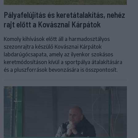
Pályafelújítás és keretátalakítás, nehéz
rajt előtt a Kovásznai Kárpátok
Komoly kihívások előtt áll a harmadosztályos
szezonrajtra készülő Kovásznai Kárpátok
labdarúgócsapata, amely az ilyenkor szokásos
keretmódosításon kívül a sportpálya átalakítására
és a pluszforrások bevonzására is összpontosít.