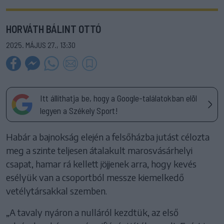
HORVÁTH BÁLINT OTTÓ
2025. MÁJUS 27., 13:30
Itt állíthatja be, hogy a Google-találatokban elöl
legyen a Székely Sport!
Habár a bajnokság elején a felsőházba jutást célozta
meg a szinte teljesen átalakult marosvásárhelyi
csapat, hamar rá kellett jöjjenek arra, hogy kevés
esélyük van a csoportból messze kiemelkedő
vetélytársakkal szemben.
„A tavaly nyáron a nulláról kezdtük, az első