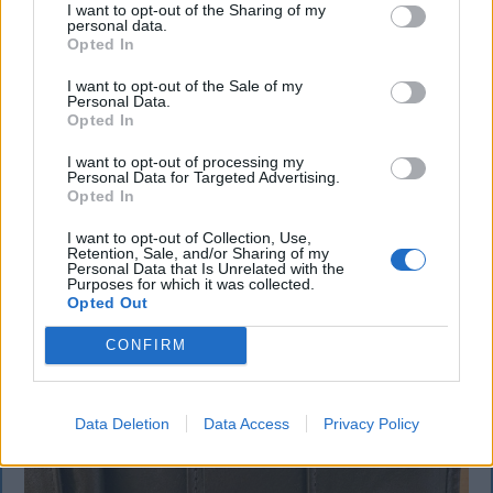
I want to opt-out of the Sharing of my
lemondta erdélyi koncertjét
personal data.
Opted In
Majka életveszélyes fenyegetést kapott, és emiatt
I want to opt-out of the Sale of my
lemondta a sepsiszentgyörgyi SIC Fesztre tervezett
Personal Data.
koncertjét. Majka ezt szerdán a Facebook-oldalán
Opted In
jelentette be.
I want to opt-out of processing my
Personal Data for Targeted Advertising.
Opted In
I want to opt-out of Collection, Use,
Retention, Sale, and/or Sharing of my
Personal Data that Is Unrelated with the
Purposes for which it was collected.
Opted Out
CONFIRM
Data Deletion
Data Access
Privacy Policy