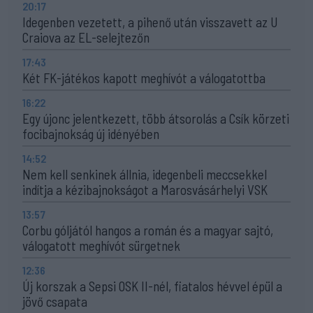
20:17
Idegenben vezetett, a pihenő után visszavett az U
Craiova az EL-selejtezőn
17:43
Két FK-játékos kapott meghívót a válogatottba
16:22
Egy újonc jelentkezett, több átsorolás a Csík körzeti
focibajnokság új idényében
14:52
Nem kell senkinek állnia, idegenbeli meccsekkel
indítja a kézibajnokságot a Marosvásárhelyi VSK
13:57
Corbu góljától hangos a román és a magyar sajtó,
válogatott meghívót sürgetnek
12:36
Új korszak a Sepsi OSK II-nél, fiatalos hévvel épül a
jövő csapata