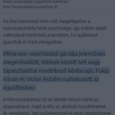
lehet versenyképes együttest kialakítani”
Fotó: Facebook/Marosvásárhelyi SE
Az őszi szezonnal nem volt megelégedve a
marosvásárhelyi klub vezetősége, így a télen újabb
változások történtek a keretben, tíz új játékost
igazoltak és tízet elengedtek.
Mihai Ianc vezetőedző gárdája jelentősen
megerősödött, többek között két nagy
tapasztalattal rendelkező labdarúgó, Fülöp
István és Victor Astafei csatlakozott az
együtteshez.
A Marosvásárhelyi SE az ötödik helyen zárta az
alapszakaszt, majd uralta az alsóházi küzdelmeket,
és veretlenül, hat győzelemmel és négy döntetlennel