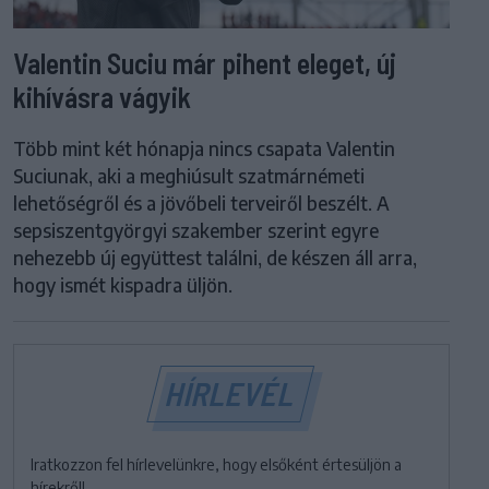
Valentin Suciu már pihent eleget, új
kihívásra vágyik
Több mint két hónapja nincs csapata Valentin
Suciunak, aki a meghiúsult szatmárnémeti
lehetőségről és a jövőbeli terveiről beszélt. A
sepsiszentgyörgyi szakember szerint egyre
nehezebb új együttest találni, de készen áll arra,
hogy ismét kispadra üljön.
HÍRLEVÉL
Iratkozzon fel hírlevelünkre, hogy elsőként értesüljön a
hírekről!