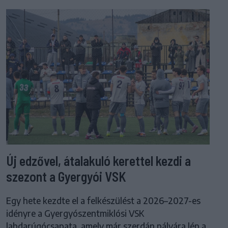
Új edzővel, átalakuló kerettel kezdi a
szezont a Gyergyói VSK
Egy hete kezdte el a felkészülést a 2026–2027-es
idényre a Gyergyószentmiklósi VSK
labdarúgócsapata, amely már szerdán pályára lép a