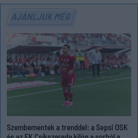
AJÁNLJUK MÉG
Szembementek a trenddel: a Sepsi OSK
és az FK Csíkszereda kilóg a sorból a