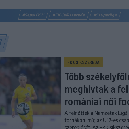
#Sepsi OSK
#FK Csíkszereda
#Szuperliga
S
FK CSÍKSZEREDA
Több székelyföld
meghívtak a fel
romániai női fo
A felnőttek a Nemzetek Ligáj
tornákon, míg az U17-es csap
szereplését. Az FK Csíkszere