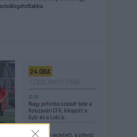
fociválogatottakba.
24 ÓRA
LEGOLVASOTTABB
21:58
Nagy pofonba szaladt belé a
Kolozsvári CFR, kikapott a
Győr és a Loki is
20:17
Idegenben vezetett, a pihenő