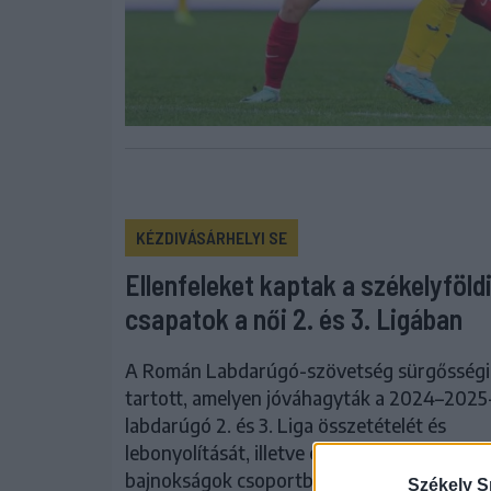
KÉZDIVÁSÁRHELYI SE
Ellenfeleket kaptak a székelyföld
csapatok a női 2. és 3. Ligában
A Román Labdarúgó-szövetség sürgősségi 
tartott, amelyen jóváhagyták a 2024–2025
labdarúgó 2. és 3. Liga összetételét és
lebonyolítását, illetve elkészítették az ifjús
bajnokságok csoportbeosztását.
Székely S