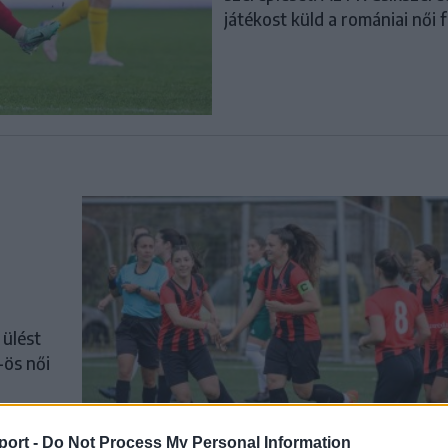
játékost küld a romániai női 
i
ülést
-ös női
ági
port -
Do Not Process My Personal Information