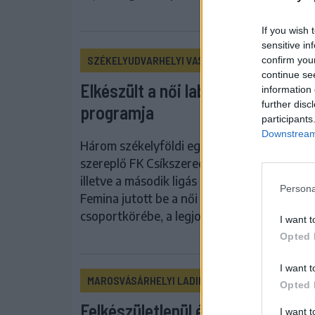
If you wish 
sensitive in
SZÉKELYUDVARHELYI VASAS FEMINA
confirm you
continue se
Elkészült a női labdarúgó Román
information 
further disc
programja
participants
Downstream 
Három székelyföldi együttes, az élvonalban
szereplő FK Csíkszereda és Marosvásárhely
illetve a második ligás Székelyudvarhelyi V
Persona
Femina jutott be a női labdarúgó Román K
csoportkörébe, a legjobb 12 közé.
I want t
Opted 
I want t
MAROSVÁSÁRHELYI LADIES
Opted 
Felkészületlenül éri a szezonkezd
I want 