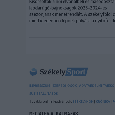
Kisorsolták a női élvonalbeli és másodosztá
labdarúgó-bajnokságok 2023–2024-es
szezonjának menetrendjét. A székelyföldi 
mind idegenben lépnek pályára a nyitóford
|
|
IMPRESSZUM
SZERZŐI JOGOK
ADATVÉDELMI TÁJÉK
SÜTIBEÁLLÍTÁSOK
További online kiadványok:
|
|
SZÉKELYHON
KRÓNIKA
F
MÉDIATÉR ALKALMAZÁS