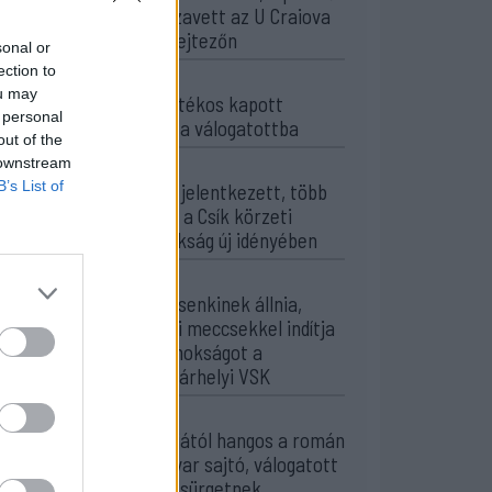
után visszavett az U Craiova
az EL-selejtezőn
sonal or
ection to
17:43
ou may
Két FK-játékos kapott
 personal
meghívót a válogatottba
out of the
 downstream
16:22
B’s List of
Egy újonc jelentkezett, több
átsorolás a Csík körzeti
focibajnokság új idényében
14:52
Nem kell senkinek állnia,
idegenbeli meccsekkel indítja
a kézibajnokságot a
Marosvásárhelyi VSK
13:57
Corbu góljától hangos a román
és a magyar sajtó, válogatott
meghívót sürgetnek