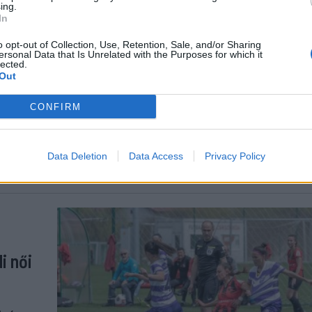
ing.
SE női
In
o opt-out of Collection, Use, Retention, Sale, and/or Sharing
ersonal Data that Is Unrelated with the Purposes for which it
lected.
nság
Out
eli
CONFIRM
zülés
n be
Data Deletion
Data Access
Privacy Policy
i női