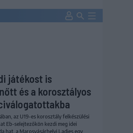
i játékost is
nőtt és a korosztályos
civálogatottakba
ában, az U19-es korosztály felkészülési
at Eb-selejtezőkön kezdi meg idei
da hat, a Marosvásárhelyi Ladies egy