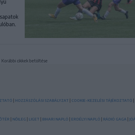
lyú
csapatok
ulóban.
Korábbi cikkek betöltése
|
|
|
OZTATÓ
HOZZÁSZÓLÁSI SZABÁLYZAT
COOKIE-KEZELÉSI TÁJÉKOZTATÓ
|
|
|
|
|
|
ŐTÉR
NŐILEG
LIGET
BIHARI NAPLÓ
ERDÉLYI NAPLÓ
RÁDIÓ GAGA
JÓ