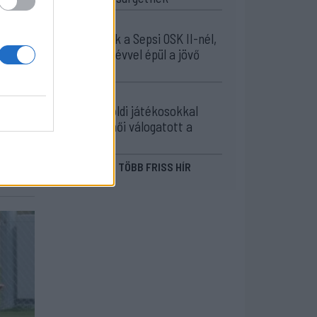
12:36
Új korszak a Sepsi OSK II-nél,
fiatalos hévvel épül a jövő
csapata
11:24
Székelyföldi játékosokkal
készül a női válogatott a
FOTE-ra
MÉG TÖBB FRISS HÍR