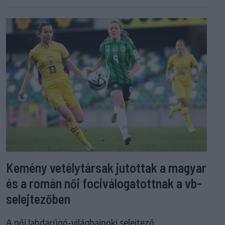
Kemény vetélytársak jutottak a magyar
és a román női fociválogatottnak a vb-
selejtezőben
A női labdarúgó-világbajnoki selejtező