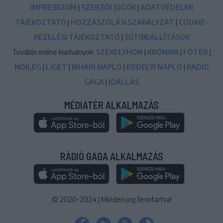
IMPRESSZUM
|
SZERZŐI JOGOK
|
ADATVÉDELMI
TÁJÉKOZTATÓ
|
HOZZÁSZÓLÁSI SZABÁLYZAT
|
COOKIE-
KEZELÉSI TÁJÉKOZTATÓ
|
SÜTIBEÁLLÍTÁSOK
További online kiadványok:
SZÉKELYHON
|
KRÓNIKA
|
FŐTÉR
|
NŐILEG
|
LIGET
|
BIHARI NAPLÓ
|
ERDÉLYI NAPLÓ
|
RÁDIÓ
GAGA
|
JÓÁLLÁS
MÉDIATÉR ALKALMAZÁS
RÁDIÓ GAGA ALKALMAZÁS
© 2020-2024
|
Minden jog fenntartva!