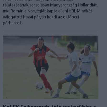
rájátszásának sorsolásán Magyarország Hollandiát,
míg Románia Norvégiát kapta ellenfélül. Mindkét
válogatott hazai pályán kezdi az októberi
párharcot.
Két FK Csíkszereda-játékos került be a