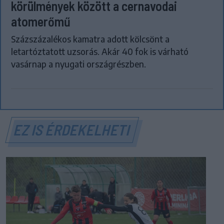
körülmények között a cernavodai
atomerőmű
Százszázalékos kamatra adott kölcsönt a
letartóztatott uzsorás. Akár 40 fok is várható
vasárnap a nyugati országrészben.
EZ IS ÉRDEKELHETI