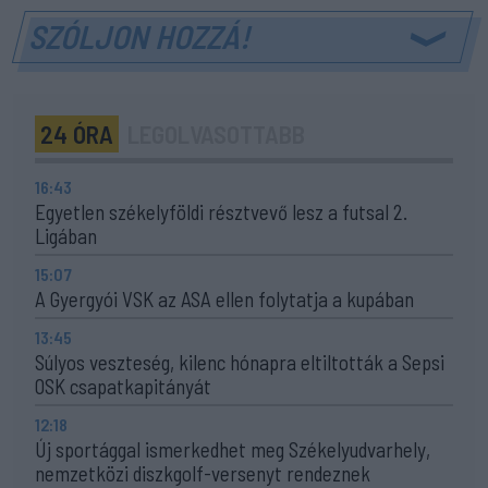
SZÓLJON HOZZÁ!
24 ÓRA
LEGOLVASOTTABB
16:43
Egyetlen székelyföldi résztvevő lesz a futsal 2.
Ligában
15:07
A Gyergyói VSK az ASA ellen folytatja a kupában
13:45
Súlyos veszteség, kilenc hónapra eltiltották a Sepsi
OSK csapatkapitányát
12:18
Új sportággal ismerkedhet meg Székelyudvarhely,
nemzetközi diszkgolf-versenyt rendeznek