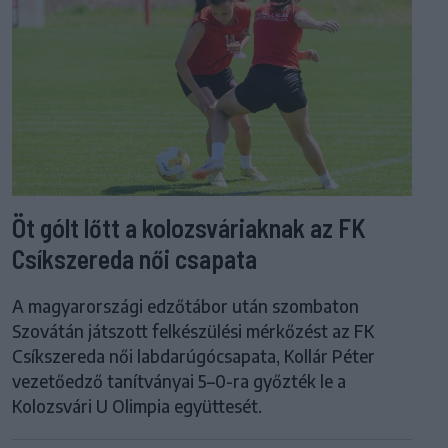
Öt gólt lőtt a kolozsváriaknak az FK
Csíkszereda női csapata
A magyarországi edzőtábor után szombaton
Szovátán játszott felkészülési mérkőzést az FK
Csíkszereda női labdarúgócsapata, Kollár Péter
vezetőedző tanítványai 5–0-ra győzték le a
Kolozsvári U Olimpia együttesét.