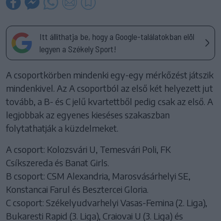
Itt állíthatja be, hogy a Google-találatokban elöl
legyen a Székely Sport!
A csoportkörben mindenki egy-egy mérkőzést játszik
mindenkivel. Az A csoportból az első két helyezett jut
tovább, a B- és C jelű kvartettből pedig csak az első. A
legjobbak az egyenes kieséses szakaszban
folytathatják a küzdelmeket.
A csoport: Kolozsvári U, Temesvári Poli, FK
Csíkszereda és Banat Girls.
B csoport: CSM Alexandria, Marosvásárhelyi SE,
Konstancai Farul és Besztercei Gloria.
C csoport: Székelyudvarhelyi Vasas-Femina (2. Liga),
Bukaresti Rapid (3. Liga), Craiovai U (3. Liga) és