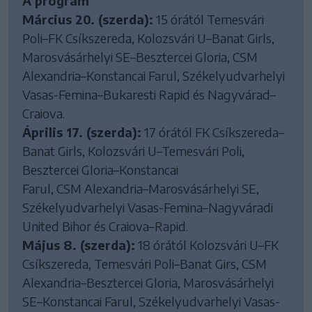
A program
Március 20. (szerda):
15 órától Temesvári
Poli–FK Csíkszereda, Kolozsvári U–Banat Girls,
Marosvásárhelyi SE–Besztercei Gloria, CSM
Alexandria–Konstancai Farul, Székelyudvarhelyi
Vasas-Femina–Bukaresti Rapid és Nagyvárad–
Craiova.
Április 17. (szerda):
17 órától FK Csíkszereda–
Banat Girls, Kolozsvári U–Temesvári Poli,
Besztercei Gloria–Konstancai
Farul, CSM Alexandria–Marosvásárhelyi SE,
Székelyudvarhelyi Vasas-Femina–Nagyváradi
United Bihor és Craiova–Rapid.
Május 8. (szerda):
18 órától Kolozsvári U–FK
Csíkszereda, Temesvári Poli–Banat Girs, CSM
Alexandria–Besztercei Gloria, Marosvásárhelyi
SE–Konstancai Farul, Székelyudvarhelyi Vasas-