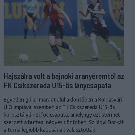
Hajszálra volt a bajnoki aranyéremtől az
FK Csíkszereda U15-ös lánycsapata
Egyetlen góllal maradt alul a döntőben a Kolozsvári
U Olimpiával szemben az FK Csíkszereda U15-ös
korosztályú női focicsapata, amely így ezüstérmet
szerzett a bufteai négyes döntőben. Szilágyi Dorkát
a torna legjobb kapusának választották.