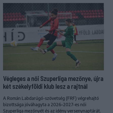
Végleges a női Szuperliga mezőnye, újra
két székelyföldi klub lesz a rajtnál
A Román Labdarúgó-szövetség (FRF) végrehajtó
bizottsága jóváhagyta a 2026–2027-es női
Szuperliga mezőnyét és az idény versenynaptárát.