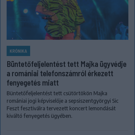
KRÓNIKA
Büntetőfeljelentést tett Majka ügyvédje
a romániai telefonszámról érkezett
fenyegetés miatt
Büntetőfeljelentést tett csütörtökön Majka
romániai jogi képviselője a sepsiszentgyörgyi Sic
Feszt fesztiválra tervezett koncert lemondását
kiváltó fenyegetés ügyében.