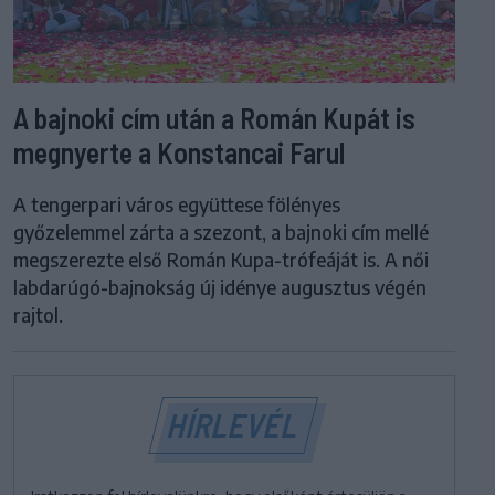
A bajnoki cím után a Román Kupát is
megnyerte a Konstancai Farul
A tengerpari város együttese fölényes
győzelemmel zárta a szezont, a bajnoki cím mellé
megszerezte első Román Kupa-trófeáját is. A női
labdarúgó-bajnokság új idénye augusztus végén
rajtol.
HÍRLEVÉL