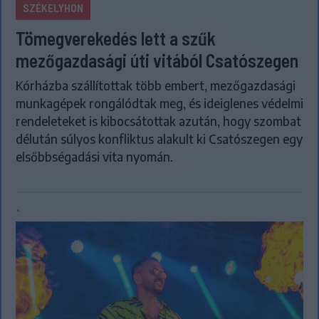
SZÉKELYHON
Tömegverekedés lett a szűk
mezőgazdasági úti vitából Csatószegen
Kórházba szállítottak több embert, mezőgazdasági
munkagépek rongálódtak meg, és ideiglenes védelmi
rendeleteket is kibocsátottak azután, hogy szombat
délután súlyos konfliktus alakult ki Csatószegen egy
elsőbbségadási vita nyomán.
`