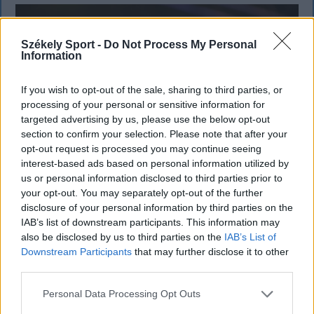
Székely Sport -
Do Not Process My Personal
Information
If you wish to opt-out of the sale, sharing to third parties, or
processing of your personal or sensitive information for
targeted advertising by us, please use the below opt-out
section to confirm your selection. Please note that after your
opt-out request is processed you may continue seeing
interest-based ads based on personal information utilized by
us or personal information disclosed to third parties prior to
your opt-out. You may separately opt-out of the further
disclosure of your personal information by third parties on the
KRÓNIKA
IAB’s list of downstream participants. This information may
also be disclosed by us to third parties on the
IAB’s List of
Majka életveszélyes fenyegetés miatt
Downstream Participants
that may further disclose it to other
lemondta erdélyi koncertjét
third parties.
Majka életveszélyes fenyegetést kapott, és emiatt
Personal Data Processing Opt Outs
lemondta a sepsiszentgyörgyi SIC Fesztre tervezett