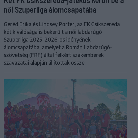
női Szuperliga álomcsapatába
Geréd Erika és Lindsey Porter, az FK Csíkszereda
két kiválósága is bekerült a női labdarúgó
Szuperliga 2025–2026-os idényének
álomcsapatába, amelyet a Román Labdarúgó-
szövetség (FRF) által felkért szakemberek
szavazatai alapján állítottak össze.