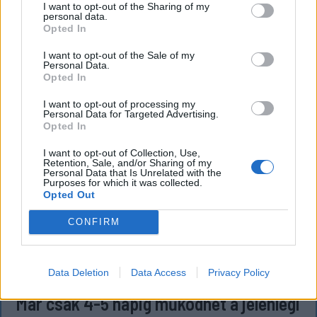
I want to opt-out of the Sharing of my
koncertjét. Majka ezt szerdán a Facebook-oldalán
personal data.
Opted In
jelentette be.
I want to opt-out of the Sale of my
Personal Data.
Opted In
I want to opt-out of processing my
Personal Data for Targeted Advertising.
Opted In
I want to opt-out of Collection, Use,
Retention, Sale, and/or Sharing of my
Personal Data that Is Unrelated with the
Purposes for which it was collected.
Opted Out
CONFIRM
FŐTÉR
Data Deletion
Data Access
Privacy Policy
Már csak 4-5 napig működhet a jelenlegi