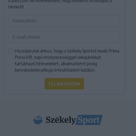
Iratkozzon fel hírlevelünkre, hogy elsőként értesüljön a
hírekről!
Hozzájárulok ahhoz, hogy a Székely Sportot kiadó Príma
Press Kft. napi rendszerességgel cikkajánlókat
tartalmazó hírleveleket, alkalmanként pedig
kereskedelmi jellegű értesítéseket küldjön.
FELIRATKOZOM