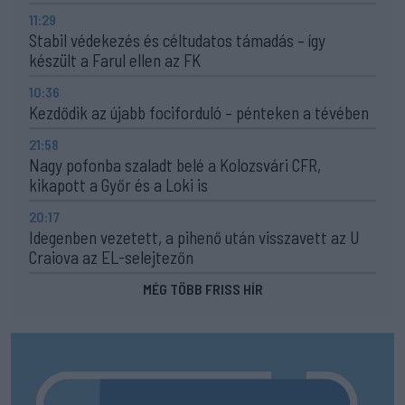
11:29
Stabil védekezés és céltudatos támadás – így
készült a Farul ellen az FK
10:36
Kezdődik az újabb fociforduló – pénteken a tévében
21:58
Nagy pofonba szaladt belé a Kolozsvári CFR,
kikapott a Győr és a Loki is
20:17
Idegenben vezetett, a pihenő után visszavett az U
Craiova az EL-selejtezőn
MÉG TÖBB FRISS HÍR