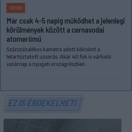
FŐTÉR
Már csak 4-5 napig működhet a jelenlegi
körülmények között a cernavodai
atomerőmű
Százszázalékos kamatra adott kölcsönt a
letartóztatott uzsorás. Akár 40 fok is várható
vasárnap a nyugati országrészben.
EZ IS ÉRDEKELHETI