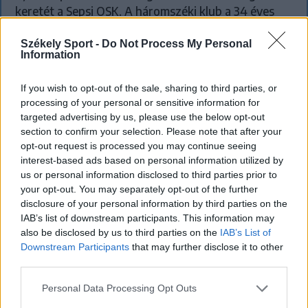
keretét a Sepsi OSK. A háromszéki klub a 34 éves
Lindsay Rose-t szerződtette, aki korábban többek
Székely Sport -
Do Not Process My Personal
között az Olympique Lyon és a Legia Warszawa
Information
színeiben is futballozott.
If you wish to opt-out of the sale, sharing to third parties, or
processing of your personal or sensitive information for
targeted advertising by us, please use the below opt-out
section to confirm your selection. Please note that after your
opt-out request is processed you may continue seeing
interest-based ads based on personal information utilized by
us or personal information disclosed to third parties prior to
your opt-out. You may separately opt-out of the further
disclosure of your personal information by third parties on the
IAB’s list of downstream participants. This information may
also be disclosed by us to third parties on the
IAB’s List of
Downstream Participants
that may further disclose it to other
third parties.
Personal Data Processing Opt Outs