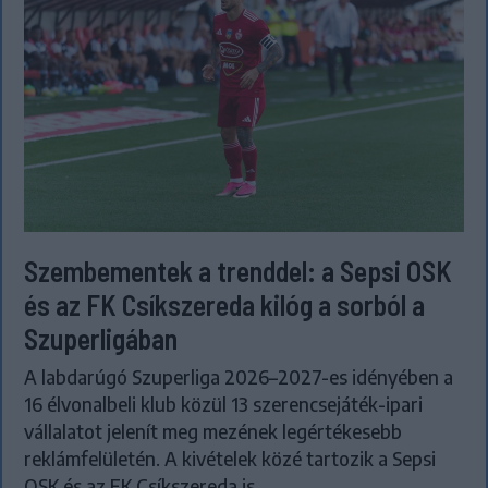
Szembementek a trenddel: a Sepsi OSK
és az FK Csíkszereda kilóg a sorból a
Szuperligában
A labdarúgó Szuperliga 2026–2027-es idényében a
16 élvonalbeli klub közül 13 szerencsejáték-ipari
vállalatot jelenít meg mezének legértékesebb
reklámfelületén. A kivételek közé tartozik a Sepsi
OSK és az FK Csíkszereda is.