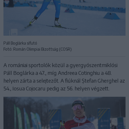
Páll Boglárka sífutó
Fotó: Román Olimpiai Bizottság (COSR)
A romániai sportolók közül a gyergyószentmiklósi
Páll Boglárka a 47., míg Andreea Cotinghiu a 48.
helyen zárta a selejtezőt. A fiúknál Ștefan Gherghel az
54., Iosua Cojocaru pedig az 56. helyen végzett.