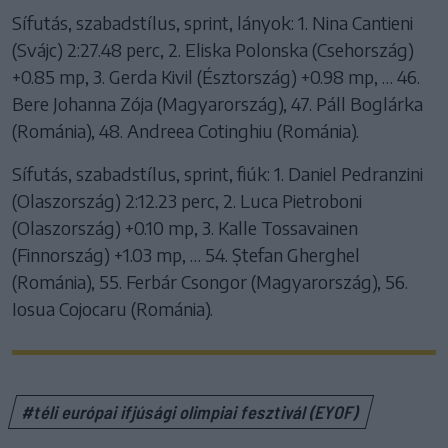
Sífutás, szabadstílus, sprint, lányok: 1. Nina Cantieni
(Svájc) 2:27.48 perc, 2. Eliska Polonska (Csehország)
+0.85 mp, 3. Gerda Kivil (Észtország) +0.98 mp, … 46.
Bere Johanna Zója (Magyarország), 47. Páll Boglárka
(Románia), 48. Andreea Cotinghiu (Románia).
Sífutás, szabadstílus, sprint, fiúk: 1. Daniel Pedranzini
(Olaszország) 2:12.23 perc, 2. Luca Pietroboni
(Olaszország) +0.10 mp, 3. Kalle Tossavainen
(Finnország) +1.03 mp, … 54. Ștefan Gherghel
(Románia), 55. Ferbár Csongor (Magyarország), 56.
Iosua Cojocaru (Románia).
#téli európai ifjúsági olimpiai fesztivál (EYOF)