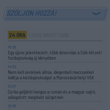
SZÓLJON HOZZÁ!
24 ÓRA
LEGOLVASOTTABB
16:22
Egy újonc jelentkezett, több átsorolás a Csík körzeti
focibajnokság új idényében
14:52
Nem kell senkinek állnia, idegenbeli meccsekkel
indítja a kézibajnokságot a Marosvásárhelyi VSK
13:57
Corbu góljától hangos a román és a magyar sajtó,
válogatott meghívót sürgetnek
12:36