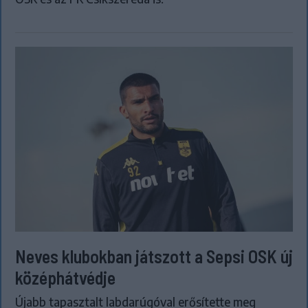
Neves klubokban játszott a Sepsi OSK új
középhátvédje
Újabb tapasztalt labdarúgóval erősítette meg