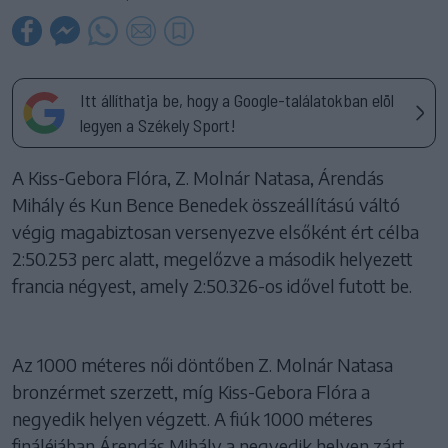
Itt állíthatja be, hogy a Google-találatokban elöl
legyen a Székely Sport!
A Kiss-Gebora Flóra, Z. Molnár Natasa, Árendás
Mihály és Kun Bence Benedek összeállítású váltó
végig magabiztosan versenyezve elsőként ért célba
2:50.253 perc alatt, megelőzve a második helyezett
francia négyest, amely 2:50.326-os idővel futott be.
Az 1000 méteres női döntőben Z. Molnár Natasa
bronzérmet szerzett, míg Kiss-Gebora Flóra a
negyedik helyen végzett. A fiúk 1000 méteres
fináléjában Árendás Mihály a negyedik helyen zárt.