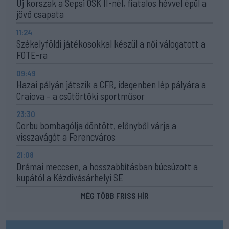
Új korszak a Sepsi OSK II-nél, fiatalos hévvel épül a
jövő csapata
11:24
Székelyföldi játékosokkal készül a női válogatott a
FOTE-ra
09:49
Hazai pályán játszik a CFR, idegenben lép pályára a
Craiova – a csütörtöki sportműsor
23:30
Corbu bombagólja döntött, előnyből várja a
visszavágót a Ferencváros
21:08
Drámai meccsen, a hosszabbításban búcsúzott a
kupától a Kézdivásárhelyi SE
MÉG TÖBB FRISS HÍR