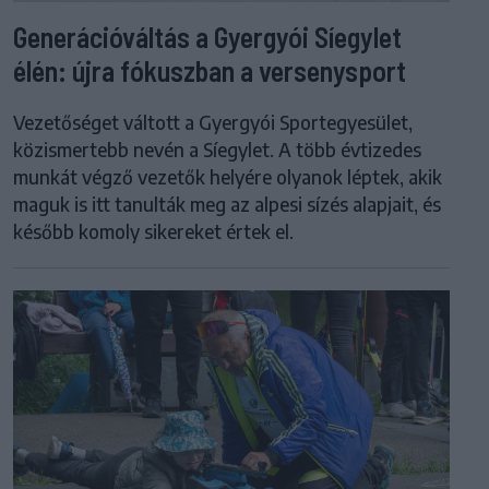
Generációváltás a Gyergyói Síegylet
élén: újra fókuszban a versenysport
Vezetőséget váltott a Gyergyói Sportegyesület,
közismertebb nevén a Síegylet. A több évtizedes
munkát végző vezetők helyére olyanok léptek, akik
maguk is itt tanulták meg az alpesi sízés alapjait, és
később komoly sikereket értek el.