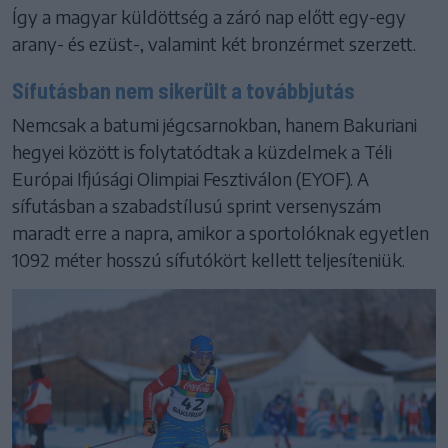
Így a magyar küldöttség a záró nap előtt egy-egy
arany- és ezüst-, valamint két bronzérmet szerzett.
Sífutásban nem sikerült a továbbjutás
Nemcsak a batumi jégcsarnokban, hanem Bakuriani
hegyei között is folytatódtak a küzdelmek a Téli
Európai Ifjúsági Olimpiai Fesztiválon (EYOF). A
sífutásban a szabadstílusú sprint versenyszám
maradt erre a napra, amikor a sportolóknak egyetlen
1092 méter hosszú sífutókört kellett teljesíteniük.