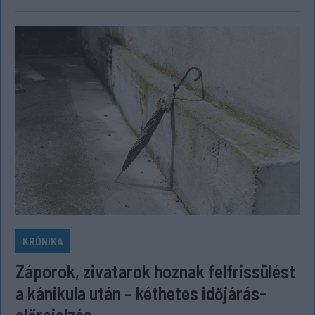
KRÓNIKA
Záporok, zivatarok hoznak felfrissülést
a kánikula után – kéthetes időjárás-
előrejelzés