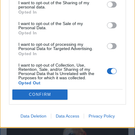
I want to opt-out of the Sharing of my
SZÉKELYHON
personal data.
Opted In
Életveszélyesen megfenyegették
I want to opt-out of the Sale of my
Majkát, elmarad a sepsiszentgyörgyi
Personal Data.
Opted In
koncertje
I want to opt-out of processing my
Életveszélyes fenyegetést kapott Majka, ezért
Personal Data for Targeted Advertising.
Opted In
elmarad a sepsiszentgyörgyi koncertje. Az előadó
közösségi oldalán azt írta, ismeretlenek azt is
I want to opt-out of Collection, Use,
Retention, Sale, and/or Sharing of my
tudják, hol szállnának meg, kik biztosítanák a
Personal Data that Is Unrelated with the
rendezvényt és milyen útvonalon közlekednének
Purposes for which it was collected.
Opted Out
Erdélyben.
CONFIRM
`
Data Deletion
Data Access
Privacy Policy