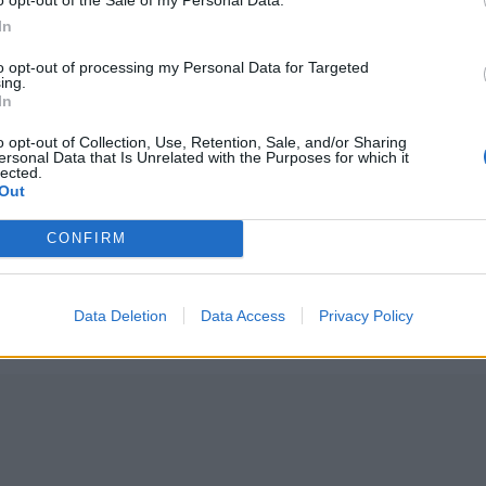
In
to opt-out of processing my Personal Data for Targeted
ing.
In
o opt-out of Collection, Use, Retention, Sale, and/or Sharing
ersonal Data that Is Unrelated with the Purposes for which it
k idei
lected.
Out
CONFIRM
Data Deletion
Data Access
Privacy Policy