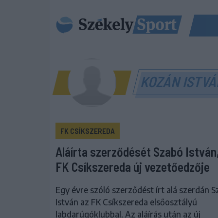
KOZÁN ISTV
FK CSÍKSZEREDA
Aláírta szerződését Szabó István
FK Csíkszereda új vezetőedzője
Egy évre szóló szerződést írt alá szerdán 
István az FK Csíkszereda elsőosztályú
labdarúgóklubbal. Az aláírás után az új