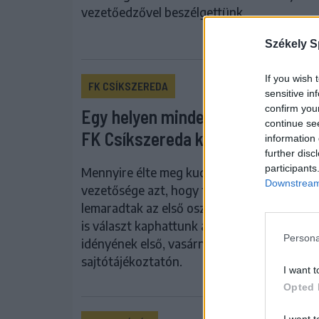
vezetőedzővel beszélgettünk.
Székely S
If you wish 
FK CSÍKSZEREDA
sensitive in
confirm you
Egy helyen minden, amit tudni kel
continue se
FK Csíkszereda keretéről
information 
further disc
participants
Mennyire élte meg kudarcként az FK Csíks
Downstream 
vezetősége azt, hogy tavasszal épphogy
lemaradtak az első osztályról – többek közö
is választ kaphattunk a labdarúgó másodosz
Persona
idényének első, vasárnapi meccse előtti
sajtótájékoztatón.
I want t
Opted 
I want t