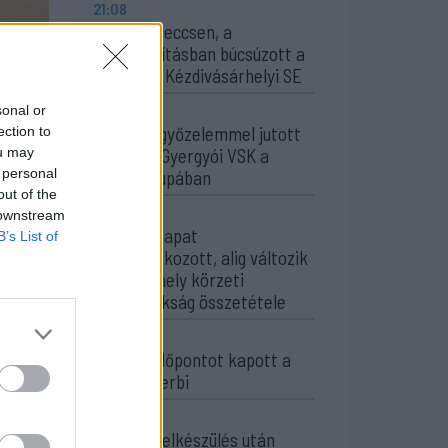
21:08
Drámai meccsen, a
hosszabbításban búcsúzott a
kupától a Kézdivásárhelyi SE
20:34
sonal or
Könnyed győzelemmel jutott
ection to
ou may
tovább a Gyergyói VSK a
 personal
Román Kupában
out of the
19:55
 downstream
Minden csapat
B’s List of
visszaíratkozott, alig változik
az Udvarhely körzeti
focibajnokság összetétele
19:16
Kezdési időpontot kapott a
székely derbi
15:50
Intenzív felkészülés után