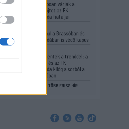
magabiztosan várják a
bajnoki rajtot az FK
Csíkszereda fiataljai
14:42
Visszavonul a Brassóban és
Csíkszeredában is védő kapus
13:39
Szembementek a trenddel: a
Sepsi OSK és az FK
Csíkszereda kilóg a sorból a
Szuperligában
MÉG TÖBB FRISS HÍR