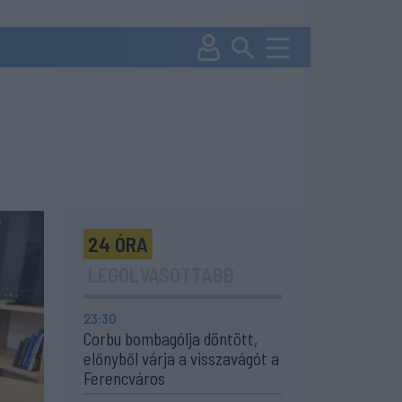
24 ÓRA
LEGOLVASOTTABB
23:30
Corbu bombagólja döntött,
előnyből várja a visszavágót a
Ferencváros