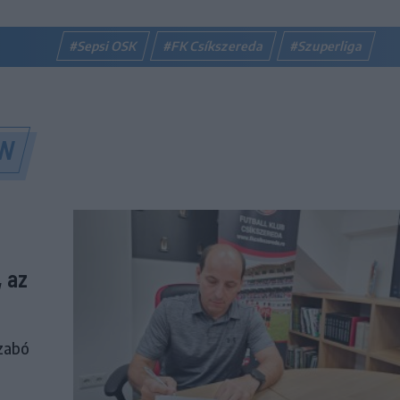
#Sepsi OSK
#FK Csíkszereda
#Szuperliga
ÁN
, az
Szabó