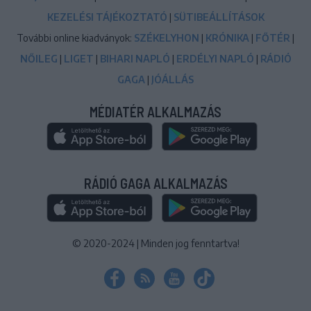
KEZELÉSI TÁJÉKOZTATÓ
|
SÜTIBEÁLLÍTÁSOK
További online kiadványok:
SZÉKELYHON
|
KRÓNIKA
|
FŐTÉR
|
NŐILEG
|
LIGET
|
BIHARI NAPLÓ
|
ERDÉLYI NAPLÓ
|
RÁDIÓ
GAGA
|
JÓÁLLÁS
MÉDIATÉR ALKALMAZÁS
RÁDIÓ GAGA ALKALMAZÁS
© 2020-2024
|
Minden jog fenntartva!