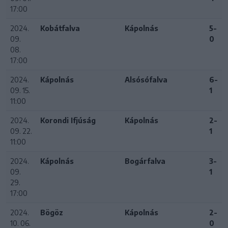
17:00
2024.
Kobátfalva
Kápolnás
5-
09.
0
08.
17:00
2024.
Kápolnás
Alsósófalva
6-
09. 15.
1
11:00
2024.
Korondi Ifjúság
Kápolnás
2-
09. 22.
1
11:00
2024.
Kápolnás
Bogárfalva
3-
09.
1
29.
17:00
2024.
Bögöz
Kápolnás
2-
10. 06.
0