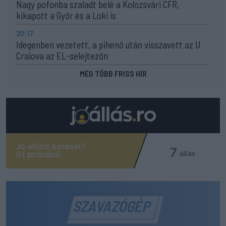
Nagy pofonba szaladt belé a Kolozsvári CFR,
kikapott a Győr és a Loki is
20:17
Idegenben vezetett, a pihenő után visszavett az U
Craiova az EL-selejtezőn
MÉG TÖBB FRISS HÍR
SZAVAZÓGÉP