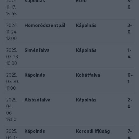
2024.
Kápolnás
Etéd
3-
11. 17.
0
14:45
2024.
Homoródszentpál
Kápolnás
3-
11. 24.
0
12:00
2025.
Siménfalva
Kápolnás
1-
03. 23.
4
10:00
2025.
Kápolnás
Kobátfalva
0-
03. 30.
1
11:00
2025.
Alsósófalva
Kápolnás
2-
04.
0
06.
15:00
2025.
Kápolnás
Korondi Ifjúság
7-
04. 13.
4