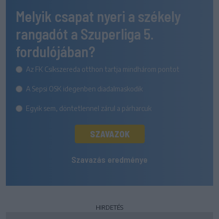
Melyik csapat nyeri a székely
rangadót a Szuperliga 5.
fordulójában?
Az FK Csíkszereda otthon tartja mindhárom pontot
A Sepsi OSK idegenben diadalmaskodik
Egyik sem, döntetlennel zárul a párharcuk
SZAVAZOK
Szavazás eredménye
HIRDETÉS