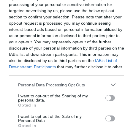
2025.
Gagy
Kápolnás
3-
processing of your personal or sensitive information for
06. 01.
0
targeted advertising by us, please use the below opt-out
14:00
section to confirm your selection. Please note that after your
opt-out request is processed you may continue seeing
2025.
Kápolnás
Homoródszentpéter
6-
interest-based ads based on personal information utilized by
06.
3
us or personal information disclosed to third parties prior to
08.
your opt-out. You may separately opt-out of the further
18:00
disclosure of your personal information by third parties on the
IAB’s list of downstream participants. This information may
2025.
Etéd
Kápolnás
1-
also be disclosed by us to third parties on the
IAB’s List of
06. 15.
6
Downstream Participants
that may further disclose it to other
13:00
third parties.
2025.
Kápolnás
Homoródszentpál
3-
Personal Data Processing Opt Outs
06. 22.
4
13:00
I want to opt-out of the Sharing of my
personal data.
Opted In
24 ÓRA
LEGOLVASOTTABB
I want to opt-out of the Sale of my
Personal Data.
Opted In
16:43