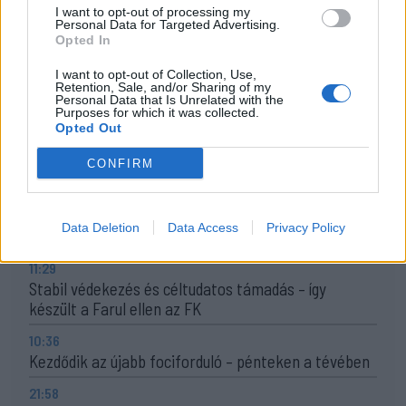
I want to opt-out of processing my
Egyetlen székelyföldi résztvevő lesz a futsal 2.
Personal Data for Targeted Advertising.
Ligában
Opted In
15:07
I want to opt-out of Collection, Use,
Retention, Sale, and/or Sharing of my
A Gyergyói VSK az ASA ellen folytatja a kupában
Personal Data that Is Unrelated with the
Purposes for which it was collected.
13:45
Opted Out
Súlyos veszteség, kilenc hónapra eltiltották a Sepsi
OSK csapatkapitányát
CONFIRM
12:18
Új sportággal ismerkedhet meg Székelyudvarhely,
Data Deletion
Data Access
Privacy Policy
nemzetközi diszkgolf-versenyt rendeznek
11:29
Stabil védekezés és céltudatos támadás – így
készült a Farul ellen az FK
10:36
Kezdődik az újabb fociforduló – pénteken a tévében
21:58