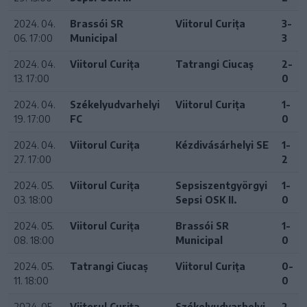
2024. 04.
Brassói SR
Viitorul Curița
3-
06. 17:00
Municipal
3
2024. 04.
Viitorul Curița
Tatrangi Ciucaș
2-
13. 17:00
0
2024. 04.
Székelyudvarhelyi
Viitorul Curița
1-
19. 17:00
FC
0
2024. 04.
Viitorul Curița
Kézdivásárhelyi SE
1-
27. 17:00
2
2024. 05.
Viitorul Curița
Sepsiszentgyörgyi
1-
03. 18:00
Sepsi OSK II.
0
2024. 05.
Viitorul Curița
Brassói SR
1-
08. 18:00
Municipal
0
2024. 05.
Tatrangi Ciucaș
Viitorul Curița
0-
11. 18:00
0
2024. 05.
Viitorul Curița
Székelyudvarhelyi
2-