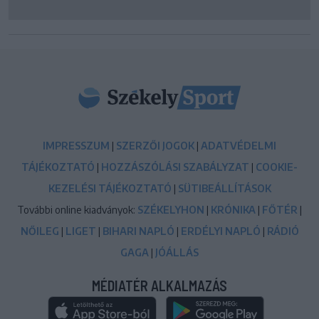
IMPRESSZUM
|
SZERZŐI JOGOK
|
ADATVÉDELMI
TÁJÉKOZTATÓ
|
HOZZÁSZÓLÁSI SZABÁLYZAT
|
COOKIE-
KEZELÉSI TÁJÉKOZTATÓ
|
SÜTIBEÁLLÍTÁSOK
További online kiadványok:
SZÉKELYHON
|
KRÓNIKA
|
FŐTÉR
|
NŐILEG
|
LIGET
|
BIHARI NAPLÓ
|
ERDÉLYI NAPLÓ
|
RÁDIÓ
GAGA
|
JÓÁLLÁS
MÉDIATÉR ALKALMAZÁS