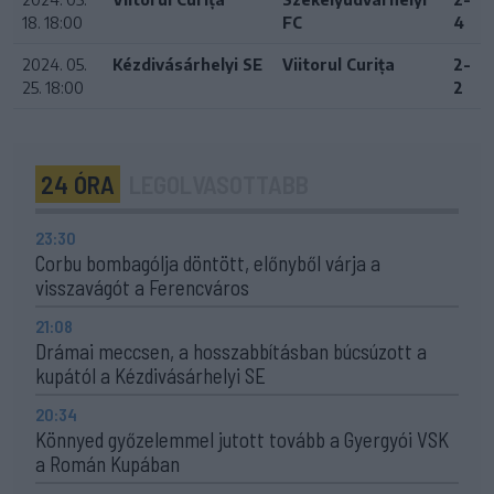
18. 18:00
FC
4
2024. 05.
Kézdivásárhelyi SE
Viitorul Curița
2-
25. 18:00
2
24 ÓRA
LEGOLVASOTTABB
23:30
Corbu bombagólja döntött, előnyből várja a
visszavágót a Ferencváros
21:08
Drámai meccsen, a hosszabbításban búcsúzott a
kupától a Kézdivásárhelyi SE
20:34
Könnyed győzelemmel jutott tovább a Gyergyói VSK
a Román Kupában