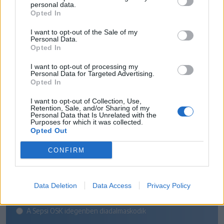
personal data.
Opted In
I want to opt-out of the Sale of my
Personal Data.
Opted In
I want to opt-out of processing my
Personal Data for Targeted Advertising.
Opted In
SZAVAZÓGÉP
I want to opt-out of Collection, Use,
Retention, Sale, and/or Sharing of my
Personal Data that Is Unrelated with the
Purposes for which it was collected.
Opted Out
Melyik csapat nyeri a székely
rangadót a Szuperliga 5.
CONFIRM
fordulójában?
Data Deletion
Data Access
Privacy Policy
Az FK Csíkszereda otthon tartja mindhárom pontot
A Sepsi OSK idegenben diadalmaskodik