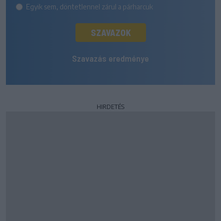
Egyik sem, döntetlennel zárul a párharcuk
SZAVAZOK
Szavazás eredménye
HIRDETÉS