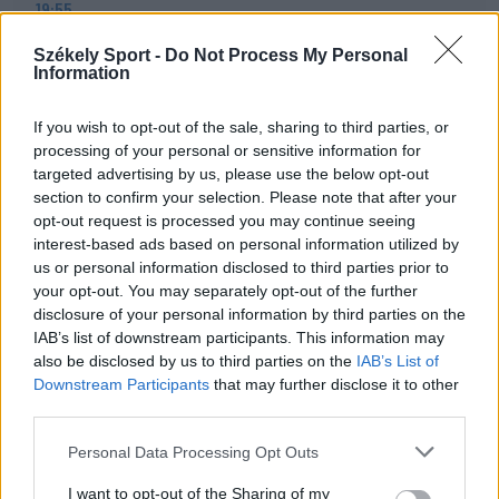
19:55
Minden csapat visszaíratkozott, alig változik az
Székely Sport -
Udvarhely körzeti focibajnokság összetétele
Do Not Process My Personal
Information
19:16
Kezdési időpontot kapott a székely derbi
If you wish to opt-out of the sale, sharing to third parties, or
processing of your personal or sensitive information for
15:50
targeted advertising by us, please use the below opt-out
Intenzív felkészülés után magabiztosan várják a
section to confirm your selection. Please note that after your
bajnoki rajtot az FK Csíkszereda fiataljai
opt-out request is processed you may continue seeing
interest-based ads based on personal information utilized by
14:42
us or personal information disclosed to third parties prior to
Visszavonul a Brassóban és Csíkszeredában is védő
your opt-out. You may separately opt-out of the further
kapus
disclosure of your personal information by third parties on the
IAB’s list of downstream participants. This information may
13:39
also be disclosed by us to third parties on the
IAB’s List of
Szembementek a trenddel: a Sepsi OSK és az FK
Downstream Participants
that may further disclose it to other
Csíkszereda kilóg a sorból a Szuperligában
third parties.
MÉG TÖBB FRISS HÍR
Personal Data Processing Opt Outs
I want to opt-out of the Sharing of my