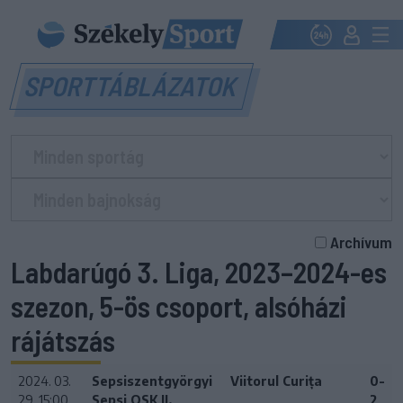
SPORTTÁBLÁZATOK
Archívum
Labdarúgó 3. Liga, 2023–2024-es
szezon, 5-ös csoport, alsóházi
rájátszás
2024. 03.
Sepsiszentgyörgyi
Viitorul Curița
0-
29. 15:00
Sepsi OSK II.
2