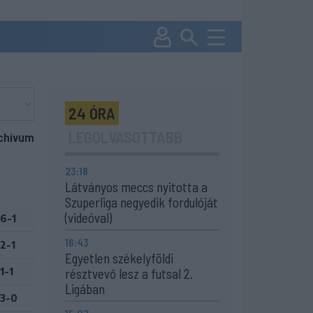
24 ÓRA
LEGOLVASOTTABB
chívum
23:18
Látványos meccs nyitotta a
Szuperliga negyedik fordulóját
(videóval)
6-1
16:43
2-1
Egyetlen székelyföldi
1-1
résztvevő lesz a futsal 2.
Ligában
3-0