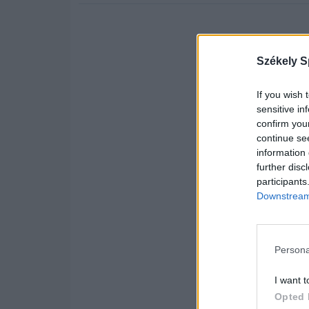
Székely S
If you wish 
sensitive in
confirm you
continue se
information 
further disc
participants
Downstream 
Persona
I want t
Opted 