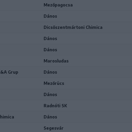
Mezőpagocsa
Dános
Dicsőszentmártoni Chimica
Dános
Dános
Marosludas
A&A Grup
Dános
Mezőrücs
Dános
Radnóti SK
himica
Dános
Segesvár