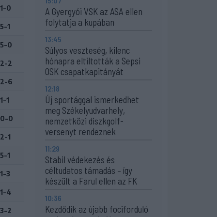
15:07
1-0
A Gyergyói VSK az ASA ellen
folytatja a kupában
5-1
13:45
5-0
Súlyos veszteség, kilenc
hónapra eltiltották a Sepsi
2-2
OSK csapatkapitányát
2-6
12:18
Új sportággal ismerkedhet
1-1
meg Székelyudvarhely,
0-0
nemzetközi diszkgolf-
versenyt rendeznek
2-1
11:29
5-1
Stabil védekezés és
céltudatos támadás – így
1-3
készült a Farul ellen az FK
1-4
10:36
Kezdődik az újabb fociforduló
3-2