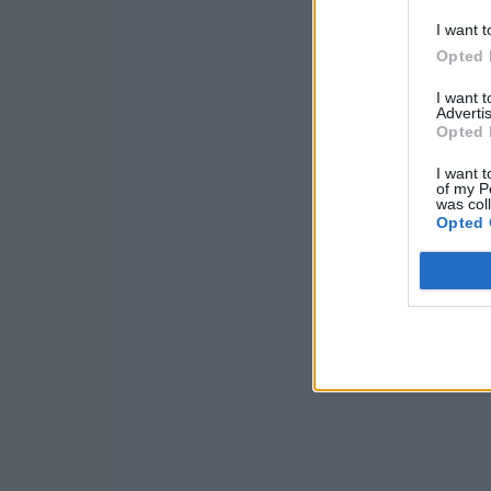
I want t
Opted 
I want 
Advertis
Opted 
I want t
of my P
was col
Opted 