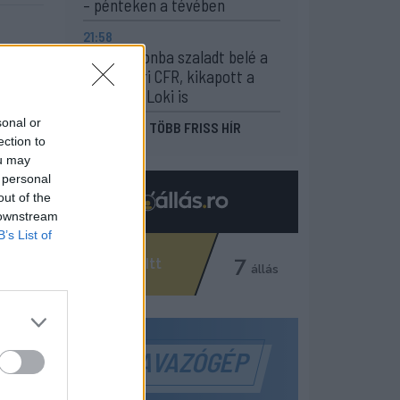
– pénteken a tévében
21:58
Nagy pofonba szaladt belé a
Kolozsvári CFR, kikapott a
Győr és a Loki is
sonal or
MÉG TÖBB FRISS HÍR
ection to
ou may
 personal
out of the
 downstream
B’s List of
SZAVAZÓGÉP