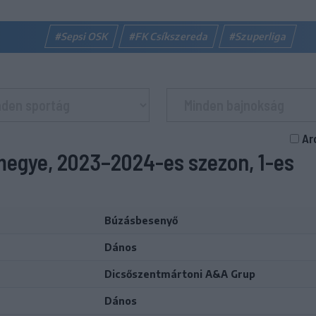
#Sepsi OSK
#FK Csíkszereda
#Szuperliga
Ar
megye, 2023–2024-es szezon, 1-es
Búzásbesenyő
Dános
Dicsőszentmártoni A&A Grup
Dános