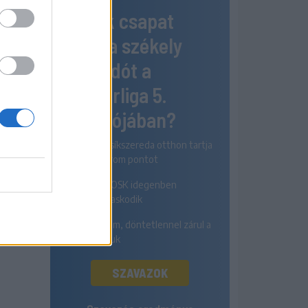
Melyik csapat
nyeri a székely
rangadót a
Szuperliga 5.
fordulójában?
Az FK Csíkszereda otthon tartja
mindhárom pontot
A Sepsi OSK idegenben
diadalmaskodik
Egyik sem, döntetlennel zárul a
párharcuk
SZAVAZOK