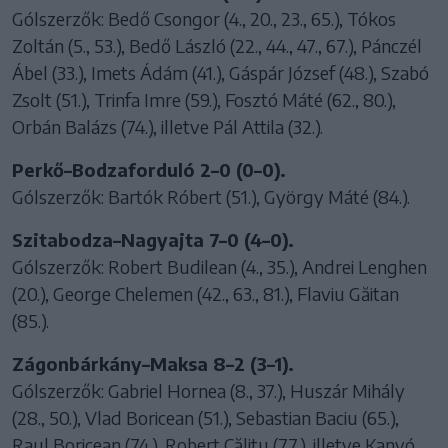
Gólszerzők: Bedő Csongor (4., 20., 23., 65.), Tókos
Zoltán (5., 53.), Bedő László (22., 44., 47., 67.), Pánczél
Ábel (33.), Imets Ádám (41.), Gáspár József (48.), Szabó
Zsolt (51.), Trinfa Imre (59.), Fosztó Máté (62., 80.),
Orbán Balázs (74.), illetve Pál Attila (32.).
Perkő–Bodzaforduló 2–0 (0–0).
Gólszerzők: Bartók Róbert (51.), György Máté (84.).
Szitabodza–Nagyajta 7–0 (4–0).
Gólszerzők: Robert Budilean (4., 35.), Andrei Lenghen
(20.), George Chelemen (42., 63., 81.), Flaviu Găitan
(85.).
Zágonbárkány–Maksa 8–2 (3–1).
Gólszerzők: Gabriel Hornea (8., 37.), Huszár Mihály
(28., 50.), Vlad Boricean (51.), Sebastian Baciu (65.),
Raul Boricean (74.), Robert Călitu (77.), illetve Kanyó