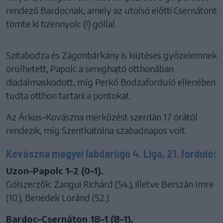
rendező Bardocnak, amely az utolsó előtti Csernátont
tömte ki tizennyolc (!) góllal.
Szitabodza és Zágonbárkány is kiütéses győzelemnek
örülhetett, Papolc a sereghajtó otthonában
diadalmaskodott, míg Perkő Bodzaforduló ellenében
tudta otthon tartani a pontokat.
Az Árkos–Kovászna mérkőzést szerdán 17 órától
rendezik, míg Szentkatolna szabadnapos volt.
Kovászna megyei labdarúgó 4. Liga, 21. forduló:
Uzon–Papolc 1–2 (0–1).
Gólszerzők: Zangui Richárd (54.), illetve Berszán Imre
(10.), Benedek Loránd (52.).
Bardoc–Csernáton 18–1 (8–1).