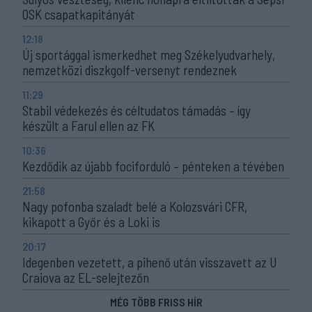
OSK csapatkapitányát
12:18
Új sportággal ismerkedhet meg Székelyudvarhely,
nemzetközi diszkgolf-versenyt rendeznek
11:29
Stabil védekezés és céltudatos támadás – így
készült a Farul ellen az FK
10:36
Kezdődik az újabb fociforduló – pénteken a tévében
21:58
Nagy pofonba szaladt belé a Kolozsvári CFR,
kikapott a Győr és a Loki is
20:17
Idegenben vezetett, a pihenő után visszavett az U
Craiova az EL-selejtezőn
MÉG TÖBB FRISS HÍR