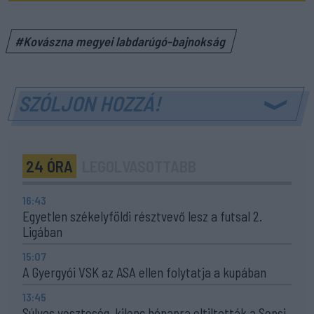
#Kovászna megyei labdarúgó-bajnokság
SZÓLJON HOZZÁ!
24 ÓRA
LEGOLVASOTTABB
16:43
Egyetlen székelyföldi résztvevő lesz a futsal 2.
Ligában
15:07
A Gyergyói VSK az ASA ellen folytatja a kupában
13:45
Súlyos veszteség, kilenc hónapra eltiltották a Sepsi