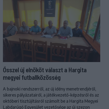
Ősszel új elnököt választ a Hargita
megyei futballközösség
A bajnoki rendszerről, az új idény menetrendjéről,
sikeres pályázatairól, a játékvezető-képzésről és az
októberi tisztújításról számolt be a Hargita Megyei
Labdarúgó Egyesület vezetősége az új szezon