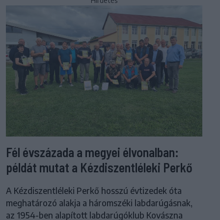
Hirdetés
Fél évszázada a megyei élvonalban:
példát mutat a Kézdiszentléleki Perkő
A Kézdiszentléleki Perkő hosszú évtizedek óta
meghatározó alakja a háromszéki labdarúgásnak,
az 1954-ben alapított labdarúgóklub Kovászna