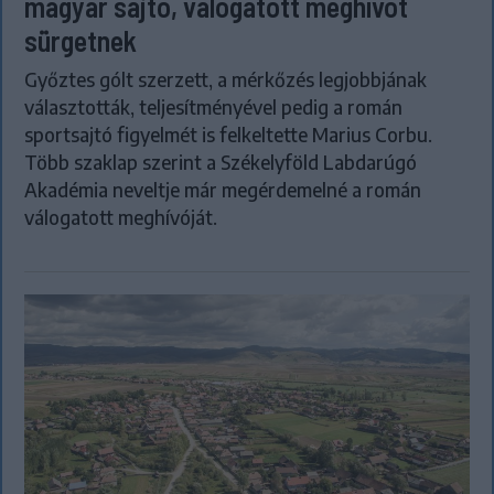
magyar sajtó, válogatott meghívót
sürgetnek
Győztes gólt szerzett, a mérkőzés legjobbjának
választották, teljesítményével pedig a román
sportsajtó figyelmét is felkeltette Marius Corbu.
Több szaklap szerint a Székelyföld Labdarúgó
Akadémia neveltje már megérdemelné a román
válogatott meghívóját.