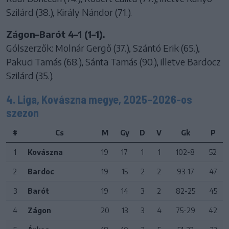
Szilárd (38.), Király Nándor (71.).
Zágon–Barót 4–1 (1–1).
Gólszerzők: Molnár Gergő (37.), Szántó Erik (65.),
Pakuci Tamás (68.), Sánta Tamás (90.), illetve Bardocz
Szilárd (35.).
4. Liga, Kovászna megye, 2025–2026-os
szezon
#
Cs
M
Gy
D
V
Gk
P
1
Kovászna
19
17
1
1
102-8
52
2
Bardoc
19
15
2
2
93-17
47
3
Barót
19
14
3
2
82-25
45
4
Zágon
20
13
3
4
75-29
42