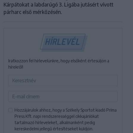
Kárpátokat a labdarúgó 3. Ligába jutásért vívott
párharc első mérkőzésén.
HÍRLEVÉL
Iratkozzon fel hírlevelünkre, hogy elsőként értesüljön a
hírekről!
Hozzájárulok ahhoz, hogy a Székely Sportot kiadó Príma
Press Kft. napi rendszerességgel cikkajánlókat
tartalmazó hírleveleket, alkalmanként pedig
kereskedelmi jellegű értesítéseket küldjön.