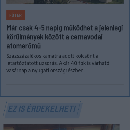
FŐTÉR
Már csak 4-5 napig működhet a jelenlegi
körülmények között a cernavodai
atomerőmű
Százszázalékos kamatra adott kölcsönt a
letartóztatott uzsorás. Akár 40 fok is várható
vasárnap a nyugati országrészben.
EZ IS ÉRDEKELHETI