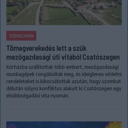
SZÉKELYHON
Tömegverekedés lett a szűk
mezőgazdasági úti vitából Csatószegen
Kórházba szállítottak több embert, mezőgazdasági
munkagépek rongálódtak meg, és ideiglenes védelmi
rendeleteket is kibocsátottak azután, hogy szombat
délután súlyos konfliktus alakult ki Csatószegen egy
elsőbbségadási vita nyomán.
`