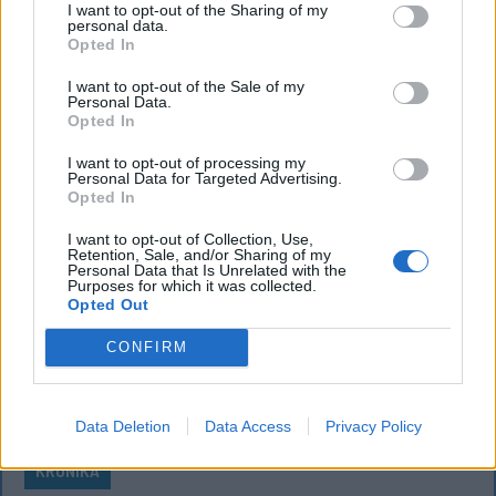
I want to opt-out of the Sharing of my
Feszt fesztiválra tervezett koncert lemondását
personal data.
Opted In
kiváltó fenyegetés ügyében.
I want to opt-out of the Sale of my
Personal Data.
Opted In
I want to opt-out of processing my
Personal Data for Targeted Advertising.
Opted In
I want to opt-out of Collection, Use,
Retention, Sale, and/or Sharing of my
Personal Data that Is Unrelated with the
Purposes for which it was collected.
Opted Out
CONFIRM
Data Deletion
Data Access
Privacy Policy
KRÓNIKA