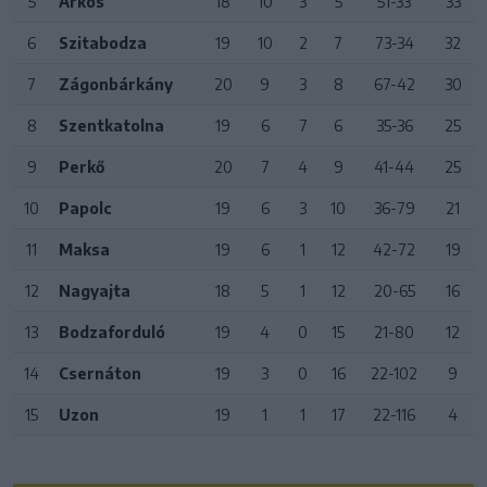
5
Árkos
18
10
3
5
51-33
33
6
Szitabodza
19
10
2
7
73-34
32
7
Zágonbárkány
20
9
3
8
67-42
30
8
Szentkatolna
19
6
7
6
35-36
25
9
Perkő
20
7
4
9
41-44
25
10
Papolc
19
6
3
10
36-79
21
11
Maksa
19
6
1
12
42-72
19
12
Nagyajta
18
5
1
12
20-65
16
13
Bodzaforduló
19
4
0
15
21-80
12
14
Csernáton
19
3
0
16
22-102
9
15
Uzon
19
1
1
17
22-116
4