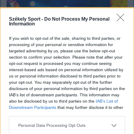
Székely Sport -
Do Not Process My Personal
Information
If you wish to opt-out of the sale, sharing to third parties, or
processing of your personal or sensitive information for
targeted advertising by us, please use the below opt-out
section to confirm your selection. Please note that after your
opt-out request is processed you may continue seeing
interest-based ads based on personal information utilized by
us or personal information disclosed to third parties prior to
your opt-out. You may separately opt-out of the further
KRÓNIKA
disclosure of your personal information by third parties on the
IAB’s list of downstream participants. This information may
Büntetőfeljelentést tett Majka ügyvédje
also be disclosed by us to third parties on the
IAB’s List of
a romániai telefonszámról érkezett
Downstream Participants
that may further disclose it to other
fenyegetés miatt
third parties.
Personal Data Processing Opt Outs
Büntetőfeljelentést tett csütörtökön Majka
romániai jogi képviselője a sepsiszentgyörgyi Sic