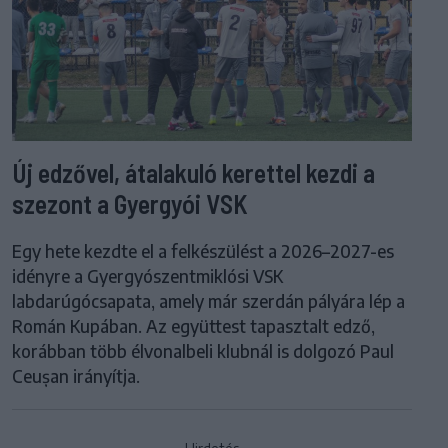
Új edzővel, átalakuló kerettel kezdi a
szezont a Gyergyói VSK
Egy hete kezdte el a felkészülést a 2026–2027-es
idényre a Gyergyószentmiklósi VSK
labdarúgócsapata, amely már szerdán pályára lép a
Román Kupában. Az együttest tapasztalt edző,
korábban több élvonalbeli klubnál is dolgozó Paul
Ceușan irányítja.