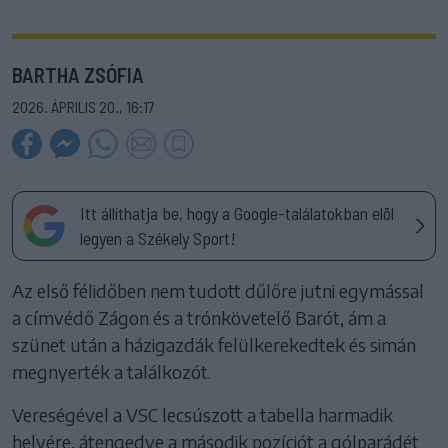
BARTHA ZSÓFIA
2026. ÁPRILIS 20., 16:17
Itt állíthatja be, hogy a Google-találatokban elöl
legyen a Székely Sport!
Az első félidőben nem tudott dűlőre jutni egymással
a címvédő Zágon és a trónkövetelő Barót, ám a
szünet után a házigazdák felülkerekedtek és simán
megnyerték a találkozót.
Vereségével a VSC lecsúszott a tabella harmadik
helyére, átengedve a második pozíciót a gólparádét