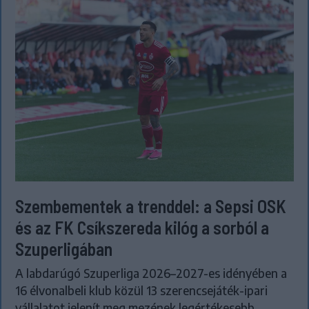
Szembementek a trenddel: a Sepsi OSK
és az FK Csíkszereda kilóg a sorból a
Szuperligában
A labdarúgó Szuperliga 2026–2027-es idényében a
16 élvonalbeli klub közül 13 szerencsejáték-ipari
vállalatot jelenít meg mezének legértékesebb