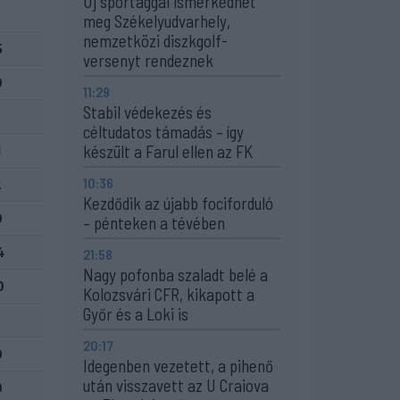
Új sportággal ismerkedhet
meg Székelyudvarhely,
nemzetközi diszkgolf-
5
versenyt rendeznek
0
11:29
Stabil védekezés és
céltudatos támadás – így
készült a Farul ellen az FK
1
10:36
2
Kezdődik az újabb fociforduló
0
– pénteken a tévében
4
21:58
Nagy pofonba szaladt belé a
0
Kolozsvári CFR, kikapott a
Győr és a Loki is
20:17
0
Idegenben vezetett, a pihenő
után visszavett az U Craiova
0