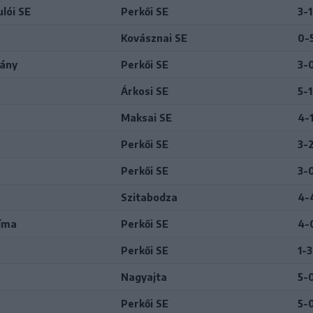
lói SE
Perkői SE
3-1
Kovásznai SE
0-
ány
Perkői SE
3-
Árkosi SE
5-1
Maksai SE
4-
Perkői SE
3-
Perkői SE
3-
Szitabodza
4-
íma
Perkői SE
4-
Perkői SE
1-3
Nagyajta
5-
Perkői SE
5-