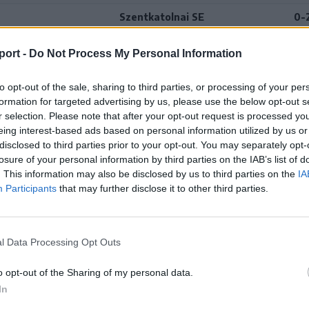
Szentkatolnai SE
0-
Perkői SE
2-
port -
Do Not Process My Personal Information
Bodzafordulói SE
2-
to opt-out of the sale, sharing to third parties, or processing of your per
SE
Perkői SE
3-
formation for targeted advertising by us, please use the below opt-out s
r selection. Please note that after your opt-out request is processed y
Zágonbárkány
2-
eing interest-based ads based on personal information utilized by us or
disclosed to third parties prior to your opt-out. You may separately opt-
Perkői SE
3-1
losure of your personal information by third parties on the IAB’s list of
. This information may also be disclosed by us to third parties on the
Perkői SE
4-
IA
Participants
that may further disclose it to other third parties.
Uzoni SE
5-
Zágon
1-3
l Data Processing Opt Outs
a
Perkői SE
1-1
o opt-out of the Sharing of my personal data.
Bardoci Príma
1-3
In