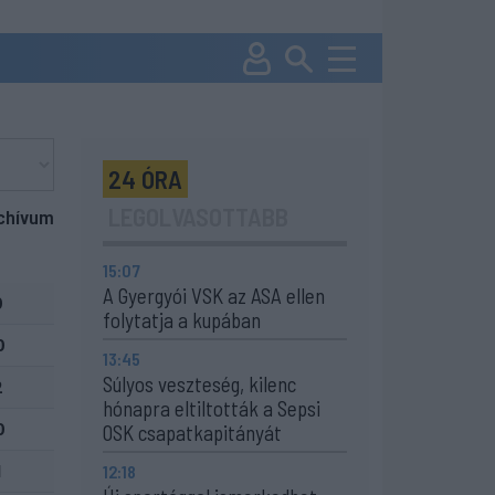
24 ÓRA
LEGOLVASOTTABB
chívum
15:07
A Gyergyói VSK az ASA ellen
0
folytatja a kupában
0
13:45
Súlyos veszteség, kilenc
2
hónapra eltiltották a Sepsi
0
OSK csapatkapitányát
12:18
1