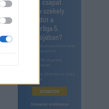
Melyik csapat
nyeri a székely
rangadót a
Szuperliga 5.
fordulójában?
Az FK Csíkszereda otthon tartja
mindhárom pontot
A Sepsi OSK idegenben
diadalmaskodik
Egyik sem, döntetlennel zárul a
párharcuk
SZAVAZOK
Szavazás eredménye