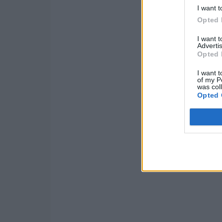
I want t
Opted 
I want 
Advertis
Opted 
I want t
of my P
was col
Opted 