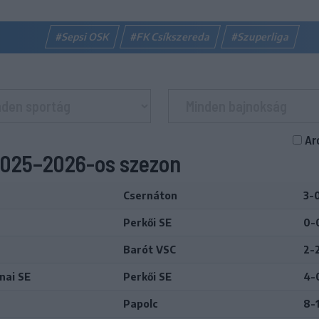
#Sepsi OSK
#FK Csíkszereda
#Szuperliga
Ar
 2025–2026-os szezon
Csernáton
3-
Perkői SE
0-
Barót VSC
2-
nai SE
Perkői SE
4-
Papolc
8-