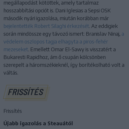
megállapodást kötöttek, amely tartalmaz
hosszabbítási opciót is. Dani Iglesias a Sepsi OSK
második nyári igazolása, miután korábban már
bejelentették Robert Silaghi érkezését
. Az eddigiek
során mindössze egy távozó ismert: Branislav Ninaj,
a
védelem oszlopos tagja elhagyta a piros-fehér
mezeseket
. Emellett Omar El-Sawy is visszatért a
Bukaresti Rapidhoz, ám ő csupán kölcsönben
szerepelt a háromszékieknél, így borítékolható volt a
váltás.
FRISSÍTÉS
Frissítés
Újabb igazolás a Steauától