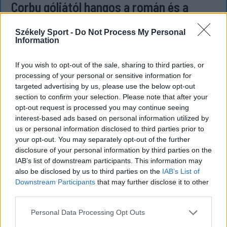
Corbu góljától hangos a román és a
magyar sajtó, válogatott meghívót
Székely Sport -
Do Not Process My Personal
sürgetnek
Information
Győztes gólt szerzett, a mérkőzés legjobbjának
If you wish to opt-out of the sale, sharing to third parties, or
választották, teljesítményével pedig a román
processing of your personal or sensitive information for
sportsajtó figyelmét is felkeltette Marius Corbu.
targeted advertising by us, please use the below opt-out
Több szaklap szerint a Székelyföld Labdarúgó
section to confirm your selection. Please note that after your
Akadémia neveltje már megérdemelné a román
opt-out request is processed you may continue seeing
interest-based ads based on personal information utilized by
válogatott meghívóját.
us or personal information disclosed to third parties prior to
your opt-out. You may separately opt-out of the further
disclosure of your personal information by third parties on the
IAB’s list of downstream participants. This information may
also be disclosed by us to third parties on the
IAB’s List of
Downstream Participants
that may further disclose it to other
third parties.
Personal Data Processing Opt Outs