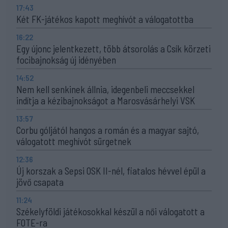
17:43
Két FK-játékos kapott meghívót a válogatottba
16:22
Egy újonc jelentkezett, több átsorolás a Csík körzeti
focibajnokság új idényében
14:52
Nem kell senkinek állnia, idegenbeli meccsekkel
indítja a kézibajnokságot a Marosvásárhelyi VSK
13:57
Corbu góljától hangos a román és a magyar sajtó,
válogatott meghívót sürgetnek
12:36
Új korszak a Sepsi OSK II-nél, fiatalos hévvel épül a
jövő csapata
11:24
Székelyföldi játékosokkal készül a női válogatott a
FOTE-ra