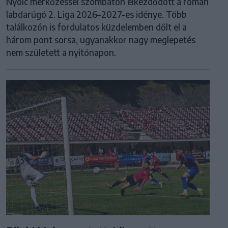
Nyolc mérkőzéssel szombaton elkezdődött a román
labdarúgó 2. Liga 2026–2027-es idénye. Több
találkozón is fordulatos küzdelemben dőlt el a
három pont sorsa, ugyanakkor nagy meglepetés
nem született a nyitónapon.