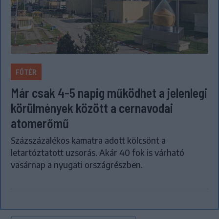
FŐTÉR
Már csak 4-5 napig működhet a jelenlegi
körülmények között a cernavodai
atomerőmű
Százszázalékos kamatra adott kölcsönt a
letartóztatott uzsorás. Akár 40 fok is várható
vasárnap a nyugati országrészben.