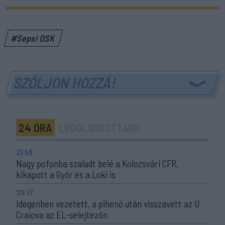
#Sepsi OSK
SZÓLJON HOZZÁ!
24 ÓRA
LEGOLVASOTTABB
21:58
Nagy pofonba szaladt belé a Kolozsvári CFR,
kikapott a Győr és a Loki is
20:17
Idegenben vezetett, a pihenő után visszavett az U
Craiova az EL-selejtezőn