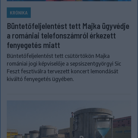
KRÓNIKA
Büntetőfeljelentést tett Majka ügyvédje
a romániai telefonszámról érkezett
fenyegetés miatt
Büntetőfeljelentést tett csütörtökön Majka
romániai jogi képviselője a sepsiszentgyörgyi Sic
Feszt fesztiválra tervezett koncert lemondását
kiváltó fenyegetés ügyében.