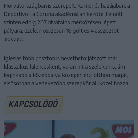
Horvátországban is szerepelt. Karrierjét hazájában, a
Deportivo La Coruña akadémiáján kezdte. Felnőtt
szinten eddig 207 hivatalos mérkőzésen lépett
pályára, ezeken összesen 18 gólt és 4 asszisztot
jegyzett.
Iglesias több poszton is bevethető: játszott már
klasszikus kilencesként, valamint a széleken is, ám
leginkább a középpálya közepén érzi otthon magát,
elsősorban a védekezőbb szerepkör áll közel hozzá.
KAPCSOLÓDÓ