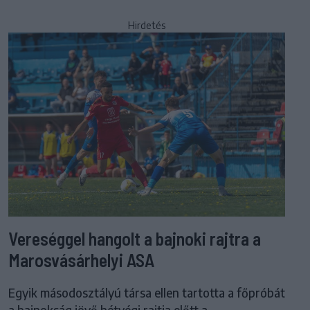
Hirdetés
Vereséggel hangolt a bajnoki rajtra a
Marosvásárhelyi ASA
Egyik másodosztályú társa ellen tartotta a főpróbát
a bajnokság jövő hétvégi rajtja előtt a