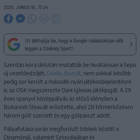
2025. JÚNIUS 18., 17:24
Itt állíthatja be, hogy a Google-találatokban elöl
legyen a Székely Sport!
Szerdán kora délután mutatták be hivatalosan a Sepsi
új vezetőedzőjét,
Ovidiu Burcăt
, nem sokkal később
pedig sor került a második nyári játékosbejelentésre
is: az OSK megszerezte Dani Iglesias játékjogát. A 29
éves spanyol középpályás az előző idényben a
Bukaresti Steauát erősítette, ahol 28 tétmérkőzésen
három gólt szerzett és egy gólpasszt adott.
Pályafutása során megfordult többek között a
Dinamónál, valamint Szlovákiában és