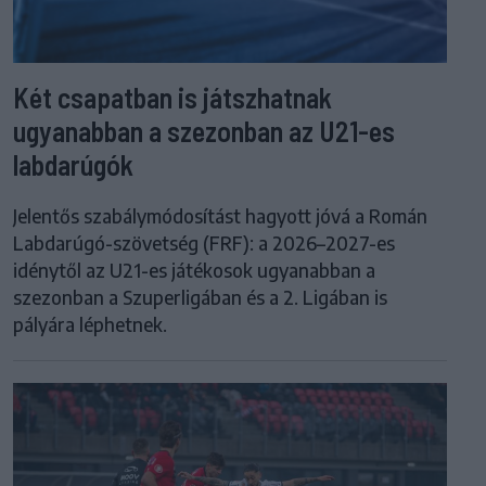
Két csapatban is játszhatnak
ugyanabban a szezonban az U21-es
labdarúgók
Jelentős szabálymódosítást hagyott jóvá a Román
Labdarúgó-szövetség (FRF): a 2026–2027-es
idénytől az U21-es játékosok ugyanabban a
szezonban a Szuperligában és a 2. Ligában is
pályára léphetnek.