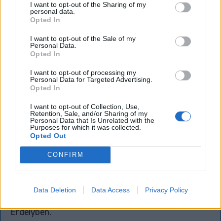
I want to opt-out of the Sharing of my
personal data.
Opted In
I want to opt-out of the Sale of my
Personal Data.
Opted In
I want to opt-out of processing my
Personal Data for Targeted Advertising.
SZÉKELYHON
Opted In
Életveszélyesen megfenyegették
I want to opt-out of Collection, Use,
Retention, Sale, and/or Sharing of my
Majkát, elmarad a sepsiszentgyörgyi
Personal Data that Is Unrelated with the
Purposes for which it was collected.
koncertje
Opted Out
Életveszélyes fenyegetést kapott Majka, ezért
CONFIRM
elmarad a sepsiszentgyörgyi koncertje. Az előadó
közösségi oldalán azt írta, ismeretlenek azt is
tudják, hol szállnának meg, kik biztosítanák a
Data Deletion
Data Access
Privacy Policy
rendezvényt és milyen útvonalon közlekednének
Erdélyben.