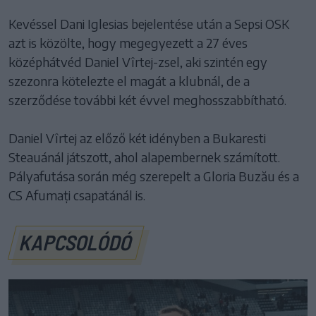
Kevéssel Dani Iglesias bejelentése után a Sepsi OSK
azt is közölte, hogy megegyezett a 27 éves
középhátvéd Daniel Vîrtej-zsel, aki szintén egy
szezonra kötelezte el magát a klubnál, de a
szerződése további két évvel meghosszabbítható.
Daniel Vîrtej az előző két idényben a Bukaresti
Steauánál játszott, ahol alapembernek számított.
Pályafutása során még szerepelt a Gloria Buzău és a
CS Afumați csapatánál is.
KAPCSOLÓDÓ