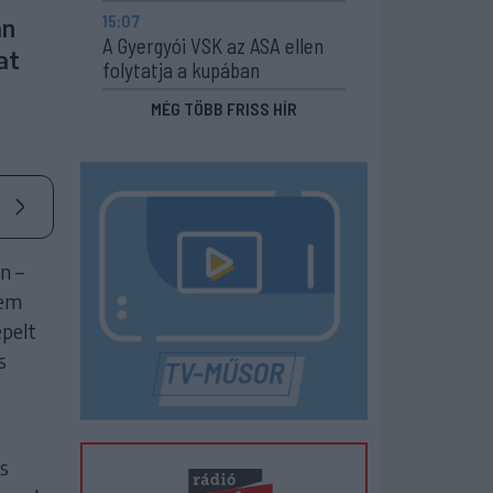
15:07
an
A Gyergyói VSK az ASA ellen
at
folytatja a kupában
MÉG TÖBB FRISS HÍR
n –
nem
epelt
s
ő
s