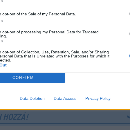
In
b is átalakul
gyüttesnél gyökeres változásokat tervez Diószegi Lászl
o opt-out of the Sale of my Personal Data.
ól mutatja az is, hogy a játékoskeret mellett a háttérstáb 
In
 A klub új játékosmegfigyelőt szerződtetett: Karda Attila
to opt-out of processing my Personal Data for Targeted
 Sepsi OSK szakmai csapatához.
ing.
In
emrégiben lett Maros megye első hivatalos FIFA-menedzs
o opt-out of Collection, Use, Retention, Sale, and/or Sharing
en letette a nemzetközi játékosügynöki vizsgát. Labdarú
ersonal Data that Is Unrelated with the Purposes for which it
lected.
s megfordult, többek között a Marosvásárhelyi Iskolás
Out
ukaresti Rocar, a Zimbrul Kisinyov és a Marosvásárhelyi 
CONFIRM
etői tapasztalattal is rendelkezik: dolgozott klubigazga
i Olimpiánál, valamint sportigazgatóként a Marosvásárh
Data Deletion
Data Access
Privacy Policy
 HOZZÁ!