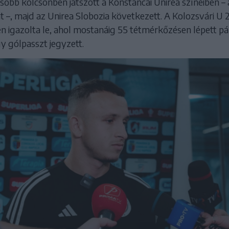
sőbb kölcsönben játszott a Konstancai Unirea színeiben –
 –, majd az Unirea Slobozia következett. A Kolozsvári U 
 igazolta le, ahol mostanáig 55 tétmérkőzésen lépett pá
y gólpasszt jegyzett.