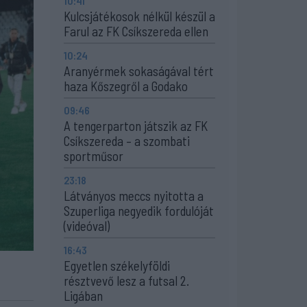
10:41
Kulcsjátékosok nélkül készül a
Farul az FK Csíkszereda ellen
10:24
Aranyérmek sokaságával tért
haza Kőszegről a Godako
09:46
A tengerparton játszik az FK
Csíkszereda – a szombati
sportműsor
23:18
Látványos meccs nyitotta a
Szuperliga negyedik fordulóját
(videóval)
16:43
Egyetlen székelyföldi
résztvevő lesz a futsal 2.
Ligában