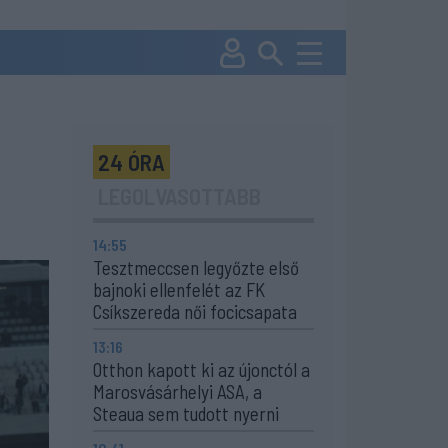
24 ÓRA
LEGOLVASOTTABB
14:55
Tesztmeccsen legyőzte első
bajnoki ellenfelét az FK
Csíkszereda női focicsapata
13:16
Otthon kapott ki az újonctól a
Marosvásárhelyi ASA, a
Steaua sem tudott nyerni