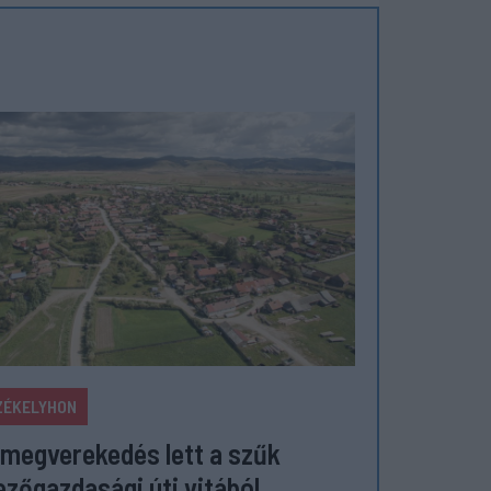
ZÉKELYHON
megverekedés lett a szűk
zőgazdasági úti vitából