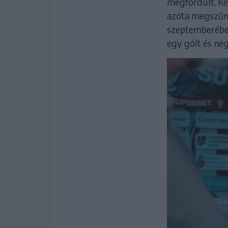
megfordult. Ké
azóta megszűnt
szeptemberében
egy gólt és nég