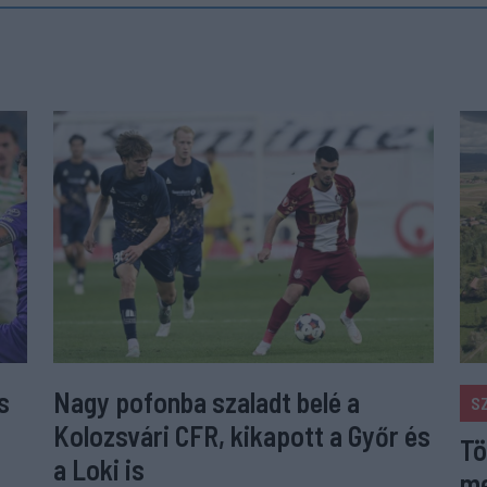
s
Nagy pofonba szaladt belé a
S
Kolozsvári CFR, kikapott a Győr és
Tö
a Loki is
me