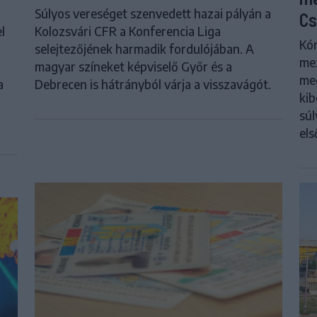
Súlyos vereséget szenvedett hazai pályán a
Cs
l
Kolozsvári CFR a Konferencia Liga
Kór
selejtezőjének harmadik fordulójában. A
me
magyar színeket képviselő Győr és a
meg
a
Debrecen is hátrányból várja a visszavágót.
kib
súl
els