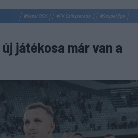
#Sepsi OSK
#FK Csíkszereda
#Szuperliga
 új játékosa már van a