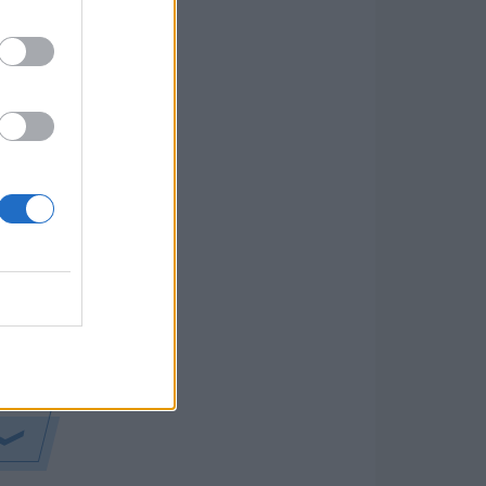
ó
is
ere,
góként
FCM
tóként
elyi