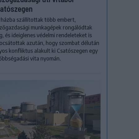
atószegen
házba szállítottak több embert,
zőgazdasági munkagépek rongálódtak
, és ideiglenes védelmi rendeleteket is
ocsátottak azután, hogy szombat délután
yos konfliktus alakult ki Csatószegen egy
őbbségadási vita nyomán.