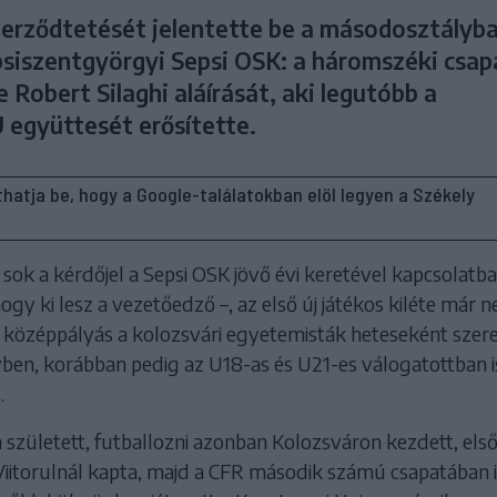
szerződtetését jelentette be a másodosztályb
psiszentgyörgyi Sepsi OSK: a háromszéki csap
Robert Silaghi aláírását, aki legutóbb a
U együttesét erősítette.
líthatja be, hogy a Google-találatokban elöl legyen a Székely
 sok a kérdőjel a Sepsi OSK jövő évi keretével kapcsolatba
ogy ki lesz a vezetőedző –, az első új játékos kiléte már 
s középpályás a kolozsvári egyetemisták heteseként szer
yben, korábban pedig az U18-as és U21-es válogatottban i
.
született, futballozni azonban Kolozsváron kezdett, els
Viitorulnál kapta, majd a CFR második számú csapatában i