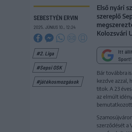
Első nyári 
szereplő Se
SEBESTYÉN ERVIN
megszerezte 
2025. JÚNIUS 10., 12:24
Kolozsvári 
Itt ál
#2. Liga
Sport!
#Sepsi OSK
Bár továbbra is
kezdve azzal, h
#játékosmozgások
titok. A 23 éve
az elmúlt idén
bemutatkozott
Szamosújváron 
szerződését a 