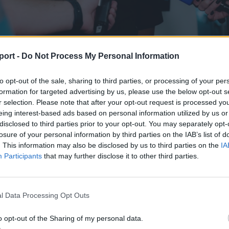
si OSK-nál folytatja
port -
Do Not Process My Personal Information
to opt-out of the sale, sharing to third parties, or processing of your per
 több poszton is bevethető, leginkább támadó középpályá
formation for targeted advertising by us, please use the below opt-out s
r selection. Please note that after your opt-out request is processed y
át. Mivel szerződése a nyáron egyébként is lejárt volna,
eing interest-based ads based on personal information utilized by us or
al ingyen került a piros-fehérekhez. A háromszékiekkel 
disclosed to third parties prior to your opt-out. You may separately opt-
gyanakkor opcióként szerepel egy további kétéves hosszab
losure of your personal information by third parties on the IAB’s list of
. This information may also be disclosed by us to third parties on the
IA
Participants
that may further disclose it to other third parties.
 adott interjújában
elmondta, hogy több ajánlatot is kapo
onban „a Sepsi OSK egy nagyon komoly klubnak tűnik és
gy mielőbb szeretne visszajutni a Szuperligába. Ez tűnt a
l Data Processing Opt Outs
ásnak.”
o opt-out of the Sharing of my personal data.