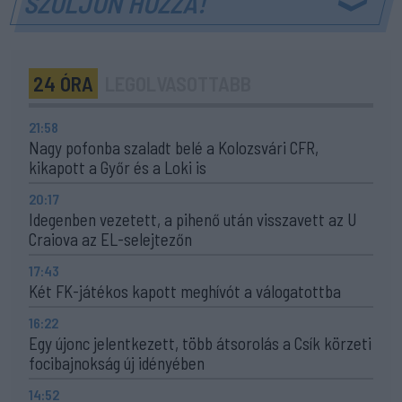
SZÓLJON HOZZÁ!
24 ÓRA
LEGOLVASOTTABB
21:58
Nagy pofonba szaladt belé a Kolozsvári CFR,
kikapott a Győr és a Loki is
20:17
Idegenben vezetett, a pihenő után visszavett az U
Craiova az EL-selejtezőn
17:43
Két FK-játékos kapott meghívót a válogatottba
16:22
Egy újonc jelentkezett, több átsorolás a Csík körzeti
focibajnokság új idényében
14:52