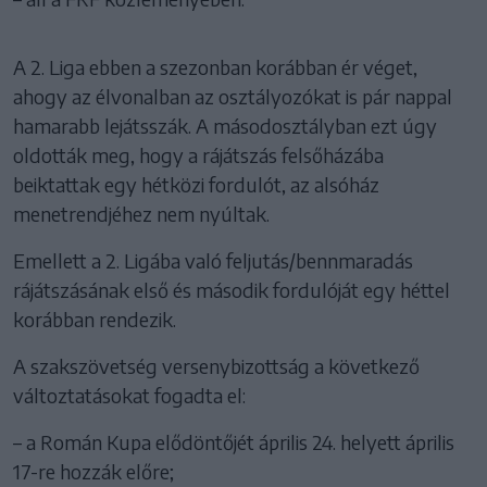
A 2. Liga ebben a szezonban korábban ér véget,
ahogy az élvonalban az osztályozókat is pár nappal
hamarabb lejátsszák. A másodosztályban ezt úgy
oldották meg, hogy a rájátszás felsőházába
beiktattak egy hétközi fordulót, az alsóház
menetrendjéhez nem nyúltak.
Emellett a 2. Ligába való feljutás/bennmaradás
rájátszásának első és második fordulóját egy héttel
korábban rendezik.
A szakszövetség versenybizottság a következő
változtatásokat fogadta el:
– a Román Kupa elődöntőjét április 24. helyett április
17-re hozzák előre;