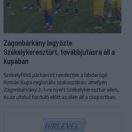
Zágonbárkány legyőzte
Székelykeresztúrt, továbbjutásra áll a
kupában
Székelyföldi párharcot rendeztek a labdarúgó
Román Kupa regionális szakaszában, amelyen
Zágonbárkány 2–1-re nyert Székelykeresztúr ellen,
és az utolsó forduló előtt az élen áll a csoportban.
HÍRLEVÉL