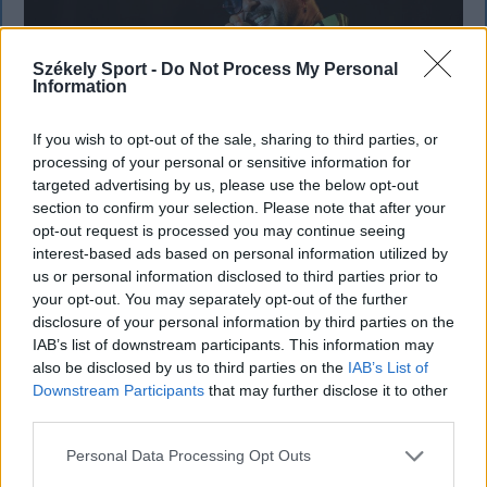
Székely Sport -
Do Not Process My Personal
Information
If you wish to opt-out of the sale, sharing to third parties, or
processing of your personal or sensitive information for
targeted advertising by us, please use the below opt-out
section to confirm your selection. Please note that after your
opt-out request is processed you may continue seeing
KRÓNIKA
interest-based ads based on personal information utilized by
Majka életveszélyes fenyegetés miatt
us or personal information disclosed to third parties prior to
your opt-out. You may separately opt-out of the further
lemondta erdélyi koncertjét
disclosure of your personal information by third parties on the
IAB’s list of downstream participants. This information may
Majka életveszélyes fenyegetést kapott, és emiatt
also be disclosed by us to third parties on the
IAB’s List of
lemondta a sepsiszentgyörgyi SIC Fesztre tervezett
Downstream Participants
that may further disclose it to other
koncertjét. Majka ezt szerdán a Facebook-oldalán
third parties.
jelentette be.
Personal Data Processing Opt Outs