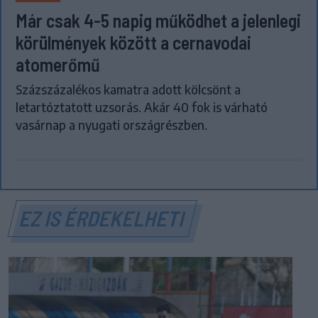
Már csak 4-5 napig működhet a jelenlegi
körülmények között a cernavodai
atomerőmű
Százszázalékos kamatra adott kölcsönt a
letartóztatott uzsorás. Akár 40 fok is várható
vasárnap a nyugati országrészben.
EZ IS ÉRDEKELHETI