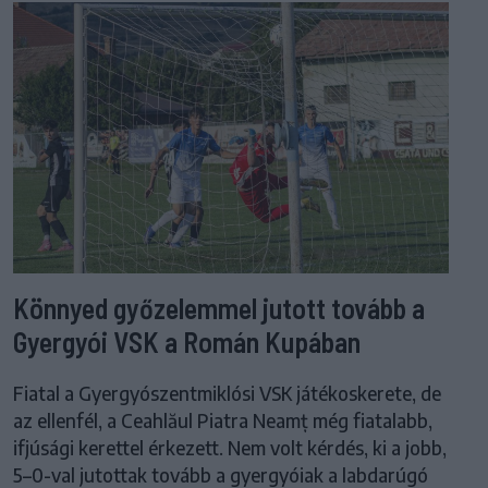
Könnyed győzelemmel jutott tovább a
Gyergyói VSK a Román Kupában
Fiatal a Gyergyószentmiklósi VSK játékoskerete, de
az ellenfél, a Ceahlăul Piatra Neamț még fiatalabb,
ifjúsági kerettel érkezett. Nem volt kérdés, ki a jobb,
5–0-val jutottak tovább a gyergyóiak a labdarúgó