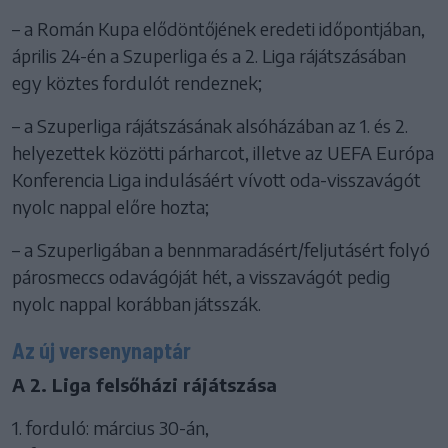
– a Román Kupa elődöntőjének eredeti időpontjában,
április 24-én a Szuperliga és a 2. Liga rájátszásában
egy köztes fordulót rendeznek;
– a Szuperliga rájátszásának alsóházában az 1. és 2.
helyezettek közötti párharcot, illetve az UEFA Európa
Konferencia Liga indulásáért vívott oda-visszavágót
nyolc nappal előre hozta;
– a Szuperligában a bennmaradásért/feljutásért folyó
párosmeccs odavágóját hét, a visszavágót pedig
nyolc nappal korábban játsszák.
Az új versenynaptár
A 2. Liga felsőházi rájátszása
1. forduló: március 30-án,