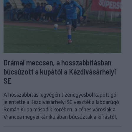
Drámai meccsen, a hosszabbításban
búcsúzott a kupától a Kézdivásárhelyi
SE
A hosszabbítás legvégén tizenegyesből kapott gól
jelentette a Kézdivásárhelyi SE vesztét a labdarúgó
Román Kupa második körében, a céhes városiak a
Vrancea megyei kánikulában búcsúztak a kiírástól.