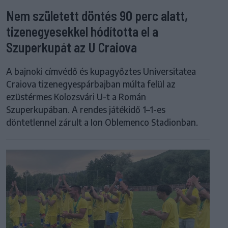
Nem született döntés 90 perc alatt,
tizenegyesekkel hódította el a
Szuperkupát az U Craiova
A bajnoki címvédő és kupagyőztes Universitatea
Craiova tizenegyespárbajban múlta felül az
ezüstérmes Kolozsvári U-t a Román
Szuperkupában. A rendes játékidő 1–1-es
döntetlennel zárult a Ion Oblemenco Stadionban.