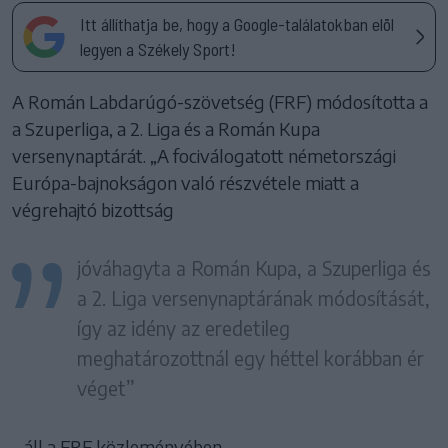
Itt állíthatja be, hogy a Google-találatokban elöl
legyen a Székely Sport!
A Román Labdarúgó-szövetség (FRF) módosította a
a Szuperliga, a 2. Liga és a Román Kupa
versenynaptárát. „A fociválogatott németországi
Európa-bajnokságon való részvétele miatt a
végrehajtó bizottság
jóváhagyta a Román Kupa, a Szuperliga és
a 2. Liga versenynaptárának módosítását,
így az idény az eredetileg
meghatározottnál egy héttel korábban ér
véget”
– áll a FRF közleményében.