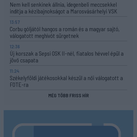
Nem kell senkinek állnia, idegenbeli meccsekkel
indítja a kézibajnokságot a Marosvásárhelyi VSK
13:57
Corbu góljától hangos a román és a magyar sajtó,
válogatott meghívót sürgetnek
12:36
Új korszak a Sepsi OSK II-nél, fiatalos hévvel épül a
jövő csapata
11:24
Székelyföldi játékosokkal készül a női válogatott a
FOTE-ra
MÉG TÖBB FRISS HÍR