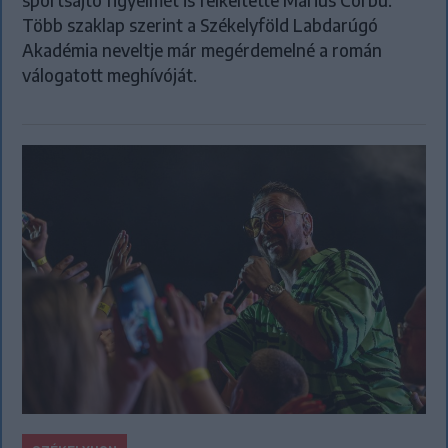
sportsajtó figyelmét is felkeltette Marius Corbu.
Több szaklap szerint a Székelyföld Labdarúgó
Akadémia neveltje már megérdemelné a román
válogatott meghívóját.