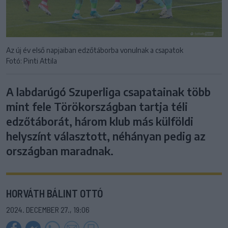
Az új év első napjaiban edzőtáborba vonulnak a csapatok
Fotó: Pinti Attila
A labdarúgó Szuperliga csapatainak több
mint fele Törökországban tartja téli
edzőtáborát, három klub más külföldi
helyszínt választott, néhányan pedig az
országban maradnak.
HORVÁTH BÁLINT OTTÓ
2024. DECEMBER 27., 19:06