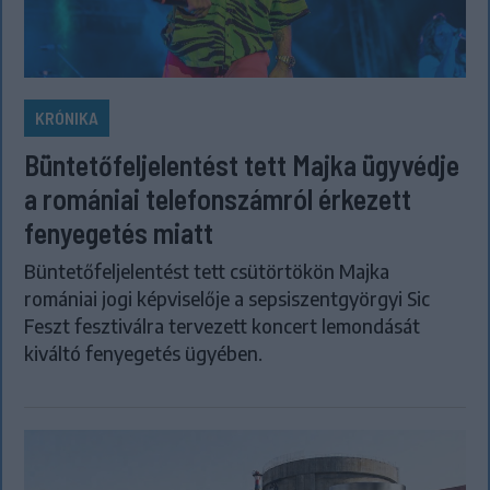
KRÓNIKA
Büntetőfeljelentést tett Majka ügyvédje
a romániai telefonszámról érkezett
fenyegetés miatt
Büntetőfeljelentést tett csütörtökön Majka
romániai jogi képviselője a sepsiszentgyörgyi Sic
Feszt fesztiválra tervezett koncert lemondását
kiváltó fenyegetés ügyében.