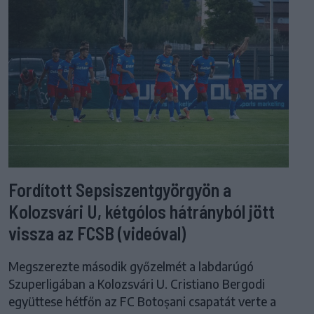
Fordított Sepsiszentgyörgyön a
Kolozsvári U, kétgólos hátrányból jött
vissza az FCSB (videóval)
Megszerezte második győzelmét a labdarúgó
Szuperligában a Kolozsvári U. Cristiano Bergodi
együttese hétfőn az FC Botoșani csapatát verte a