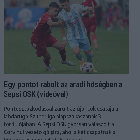
Egy pontot rabolt az aradi hőségben a
Sepsi OSK (videóval)
Pontosztozkodással zárult az újoncok csatája a
labdarúgó Szuperliga alapszakaszának 3.
fordulójában. A Sepsi OSK gyorsan válaszolt a
Corvinul vezető góljára, ahol a két csapatnak a
hőséggel is meg kellett küzdenie.