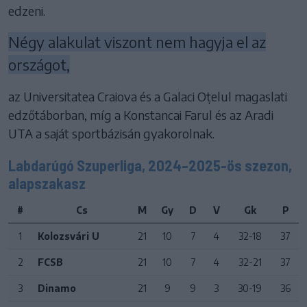
edzeni.
Négy alakulat viszont nem hagyja el az
országot,
az Universitatea Craiova és a Galaci Oțelul magaslati
edzőtáborban, míg a Konstancai Farul és az Aradi
UTA a saját sportbázisán gyakorolnak.
Labdarúgó Szuperliga, 2024–2025-ös szezon,
alapszakasz
#
Cs
M
Gy
D
V
Gk
P
1
Kolozsvári U
21
10
7
4
32-18
37
2
FCSB
21
10
7
4
32-21
37
3
Dinamo
21
9
9
3
30-19
36