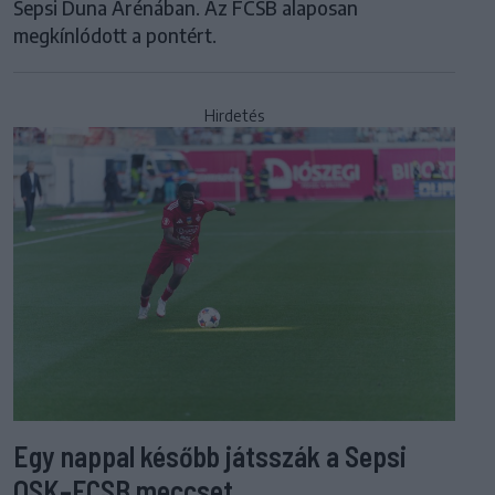
Sepsi Duna Arénában. Az FCSB alaposan
megkínlódott a pontért.
Hirdetés
Egy nappal később játsszák a Sepsi
OSK–FCSB meccset