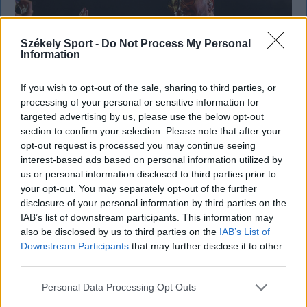
Székely Sport -
Do Not Process My Personal
Information
If you wish to opt-out of the sale, sharing to third parties, or
processing of your personal or sensitive information for
targeted advertising by us, please use the below opt-out
section to confirm your selection. Please note that after your
opt-out request is processed you may continue seeing
SZÉKELYHON
interest-based ads based on personal information utilized by
us or personal information disclosed to third parties prior to
Életveszélyesen megfenyegették
your opt-out. You may separately opt-out of the further
disclosure of your personal information by third parties on the
Majkát, elmarad a sepsiszentgyörgyi
IAB’s list of downstream participants. This information may
koncertje
also be disclosed by us to third parties on the
IAB’s List of
Downstream Participants
that may further disclose it to other
Életveszélyes fenyegetést kapott Majka, ezért
third parties.
elmarad a sepsiszentgyörgyi koncertje. Az előadó
közösségi oldalán azt írta, ismeretlenek azt is
Personal Data Processing Opt Outs
tudják, hol szállnának meg, kik biztosítanák a