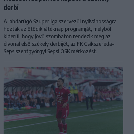
derbi
A labdarúgó Szuperliga szervezői nyilvánosságra
hozták az ötödik játéknap programját, melyből
kiderül, hogy jövő szombaton rendezik meg az
élvonal első székely derbijét, az FK Csíkszereda–
Sepsiszentgyörgyi Sepsi OSK mérkőzést.