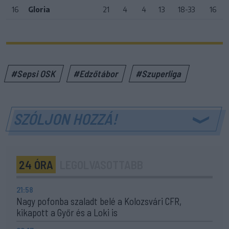
16
Gloria
21
4
4
13
18-33
16
#Sepsi OSK
#Edzőtábor
#Szuperliga
SZÓLJON HOZZÁ!
24 ÓRA
LEGOLVASOTTABB
21:58
Nagy pofonba szaladt belé a Kolozsvári CFR,
kikapott a Győr és a Loki is