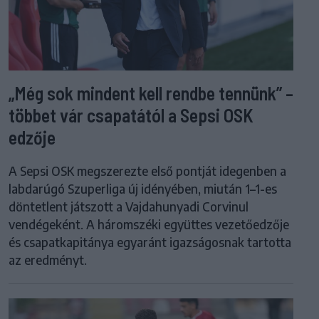
„Még sok mindent kell rendbe tennünk” –
többet vár csapatától a Sepsi OSK
edzője
A Sepsi OSK megszerezte első pontját idegenben a
labdarúgó Szuperliga új idényében, miután 1–1-es
döntetlent játszott a Vajdahunyadi Corvinul
vendégeként. A háromszéki együttes vezetőedzője
és csapatkapitánya egyaránt igazságosnak tartotta
az eredményt.