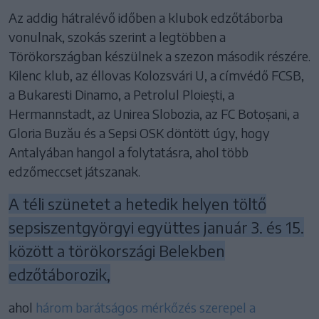
Az addig hátralévő időben a klubok edzőtáborba
vonulnak, szokás szerint a legtöbben a
Törökországban készülnek a szezon második részére.
Kilenc klub, az éllovas Kolozsvári U, a címvédő FCSB,
a Bukaresti Dinamo, a Petrolul Ploiești, a
Hermannstadt, az Unirea Slobozia, az FC Botoșani, a
Gloria Buzău és a Sepsi OSK döntött úgy, hogy
Antalyában hangol a folytatásra, ahol több
edzőmeccset játszanak.
A téli szünetet a hetedik helyen töltő
sepsiszentgyörgyi együttes január 3. és 15.
között a törökországi Belekben
edzőtáborozik,
ahol
három barátságos mérkőzés szerepel a