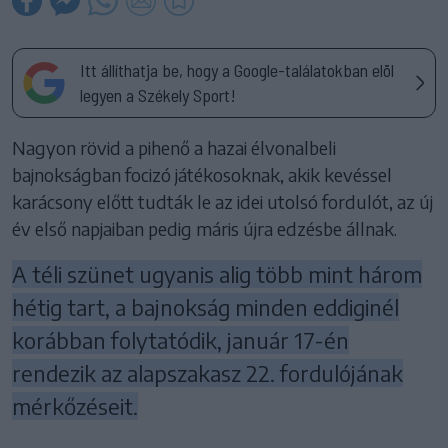
Itt állíthatja be, hogy a Google-találatokban elöl
legyen a Székely Sport!
Nagyon rövid a pihenő a hazai élvonalbeli
bajnokságban focizó játékosoknak, akik kevéssel
karácsony előtt tudták le az idei utolsó fordulót, az új
év első napjaiban pedig máris újra edzésbe állnak.
A téli szünet ugyanis alig több mint három
hétig tart, a bajnokság minden eddiginél
korábban folytatódik, január 17-én
rendezik az alapszakasz 22. fordulójának
mérkőzéseit.