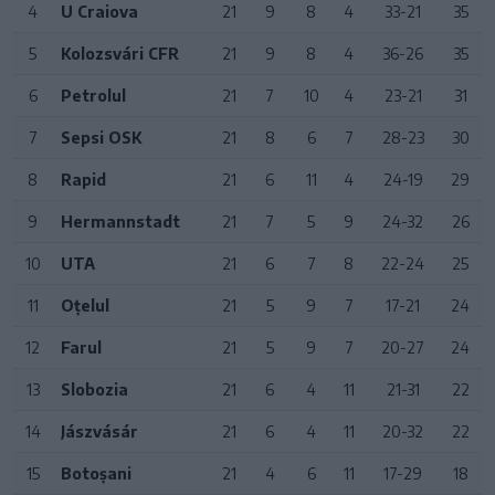
4
U Craiova
21
9
8
4
33-21
35
5
Kolozsvári CFR
21
9
8
4
36-26
35
6
Petrolul
21
7
10
4
23-21
31
7
Sepsi OSK
21
8
6
7
28-23
30
8
Rapid
21
6
11
4
24-19
29
9
Hermannstadt
21
7
5
9
24-32
26
10
UTA
21
6
7
8
22-24
25
11
Oțelul
21
5
9
7
17-21
24
12
Farul
21
5
9
7
20-27
24
13
Slobozia
21
6
4
11
21-31
22
14
Jászvásár
21
6
4
11
20-32
22
15
Botoșani
21
4
6
11
17-29
18