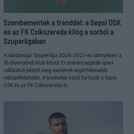
Szembementek a trenddel: a Sepsi OSK
és az FK Csíkszereda kilóg a sorból a
Szuperligában
A labdarúgó Szuperliga 2026–2027-es idényében a
16 élvonalbeli klub közül 13 szerencsejáték-ipari
vállalatot jelenít meg mezének legértékesebb
reklámfelületén. A kivételek közé tartozik a Sepsi
OSK és az FK Csíkszereda is.