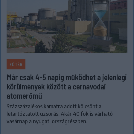
FŐTÉR
Már csak 4-5 napig működhet a jelenlegi
körülmények között a cernavodai
atomerőmű
Százszázalékos kamatra adott kölcsönt a
letartóztatott uzsorás. Akár 40 fok is várható
vasárnap a nyugati országrészben.