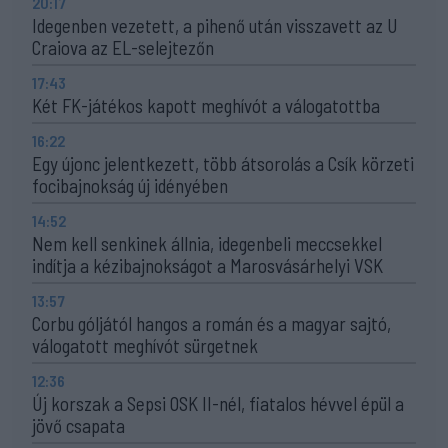
20:17
Idegenben vezetett, a pihenő után visszavett az U
Craiova az EL-selejtezőn
17:43
Két FK-játékos kapott meghívót a válogatottba
16:22
Egy újonc jelentkezett, több átsorolás a Csík körzeti
focibajnokság új idényében
14:52
Nem kell senkinek állnia, idegenbeli meccsekkel
indítja a kézibajnokságot a Marosvásárhelyi VSK
13:57
Corbu góljától hangos a román és a magyar sajtó,
válogatott meghívót sürgetnek
12:36
Új korszak a Sepsi OSK II-nél, fiatalos hévvel épül a
jövő csapata