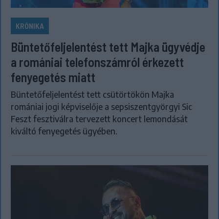
KRÓNIKA
Büntetőfeljelentést tett Majka ügyvédje
a romániai telefonszámról érkezett
fenyegetés miatt
Büntetőfeljelentést tett csütörtökön Majka
romániai jogi képviselője a sepsiszentgyörgyi Sic
Feszt fesztiválra tervezett koncert lemondását
kiváltó fenyegetés ügyében.