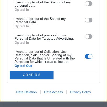
I want to opt-out of the Sharing of my
personal data.
2
U Craiova
2
1
1
0
6-4
4
Opted In
3
Rapid
2
1
1
0
3-1
4
I want to opt-out of the Sale of my
Personal Data.
Opted In
4
Farul
2
1
1
0
4-3
4
I want to opt-out of processing my
5
Kolozsvári CFR
2
1
1
0
3-2
4
Personal Data for Targeted Advertising.
Opted In
6
FCSB
2
1
1
0
2-1
4
I want to opt-out of Collection, Use,
7
Slobozia
2
1
0
1
7-3
3
Retention, Sale, and/or Sharing of my
Personal Data that Is Unrelated with the
Purposes for which it was collected.
8
UTA
2
0
2
0
4-4
2
Opted Out
9
Hermannstadt
2
0
2
0
3-3
2
CONFIRM
10
Dinamo
2
0
2
0
2-2
2
11
Botoșani
2
0
2
0
1-1
2
Data Deletion
Data Access
Privacy Policy
12
Oțelul
2
0
1
1
2-3
1