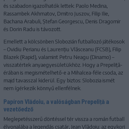
és szabadon igazolhatók lettek: Paolo Medina,
Rassambek Akhmatov, Dmitro Juszov, Filip Ilie,
Bachana Arabuli, Ștefan Georgescu, Denis Dragomir
és Dorin Radu is távozott.
Emellett a kölcsönben Slobozián futballozó játékosok
– Ovidiu Perianu és Laurențiu Vlăsceanu (FCSB), Filip
Blazek (Rapid), valamint Petru Neagu (Dinamo) –
visszatértek anyaegyesületükhöz. Hogy a Prepeliță-
érában is megismételhető-e a Mihalcea-féle csoda, az
majd tavasszal kiderül. Egy biztos: Slobozia ismét
nem ígérkezik könnyű ellenfélnek.
Papíron Vlădoiu, a valóságban Prepeliță a
vezetőedző
Meglepetésszerű döntéssel tér vissza a román futball
élvonalába a legendás csatár, Jean Vlădoiu: az egykori