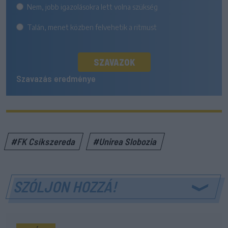
Nem, jobb igazolásokra lett volna szükség
Talán, menet közben felvehetik a ritmust
SZAVAZOK
Szavazás eredménye
#FK Csíkszereda
#Unirea Slobozia
SZÓLJON HOZZÁ!