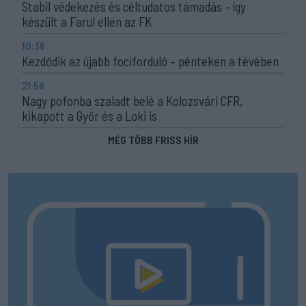
Stabil védekezés és céltudatos támadás – így
készült a Farul ellen az FK
10:36
Kezdődik az újabb fociforduló – pénteken a tévében
21:58
Nagy pofonba szaladt belé a Kolozsvári CFR,
kikapott a Győr és a Loki is
MÉG TÖBB FRISS HÍR