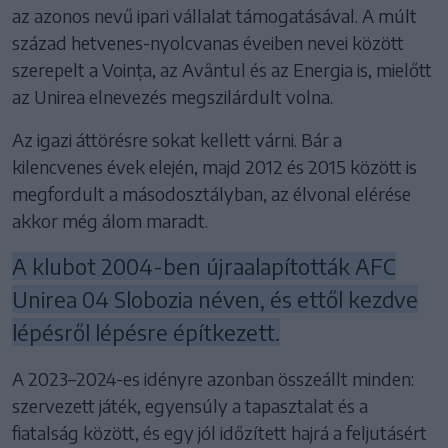
az azonos nevű ipari vállalat támogatásával. A múlt
század hetvenes-nyolcvanas éveiben nevei között
szerepelt a Voința, az Avântul és az Energia is, mielőtt
az Unirea elnevezés megszilárdult volna.
Az igazi áttörésre sokat kellett várni. Bár a
kilencvenes évek elején, majd 2012 és 2015 között is
megfordult a másodosztályban, az élvonal elérése
akkor még álom maradt.
A klubot 2004-ben újraalapították AFC
Unirea 04 Slobozia néven, és ettől kezdve
lépésről lépésre építkezett.
A 2023–2024-es idényre azonban összeállt minden:
szervezett játék, egyensúly a tapasztalat és a
fiatalság között, és egy jól időzített hajrá a feljutásért