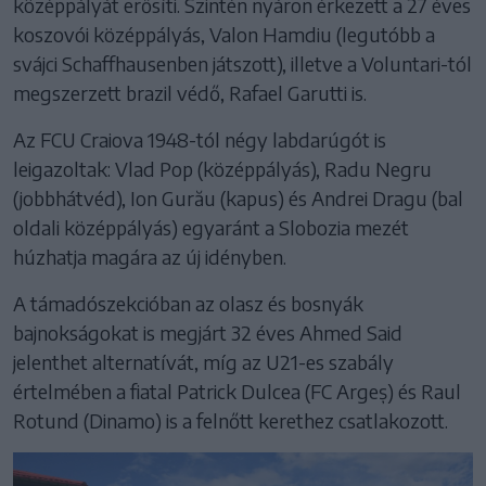
középpályát erősíti. Szintén nyáron érkezett a 27 éves
koszovói középpályás, Valon Hamdiu (legutóbb a
svájci Schaffhausenben játszott), illetve a Voluntari-tól
megszerzett brazil védő, Rafael Garutti is.
Az FCU Craiova 1948-tól négy labdarúgót is
leigazoltak: Vlad Pop (középpályás), Radu Negru
(jobbhátvéd), Ion Gurău (kapus) és Andrei Dragu (bal
oldali középpályás) egyaránt a Slobozia mezét
húzhatja magára az új idényben.
A támadószekcióban az olasz és bosnyák
bajnokságokat is megjárt 32 éves Ahmed Said
jelenthet alternatívát, míg az U21-es szabály
értelmében a fiatal Patrick Dulcea (FC Argeș) és Raul
Rotund (Dinamo) is a felnőtt kerethez csatlakozott.