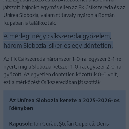
játszott bajnokit egymás ellen az FK Csíkszereda és az
Unirea Slobozia, valamint tavaly nyáron a Román
Kupában is találkoztak.
A mérleg: négy csíkszeredai győzelem,
három Slobozia-siker és egy döntetlen.
Az FK Csíkszereda háromszor 1–0-ra, egyszer 3–1-re
nyert, míg a Slobozia kétszer 1–0-ra, egyszer 2–0-ra
győzött. Az egyetlen döntetlen közöttük 0–0 volt,
ezt a mérkőzést Csíkszeredában játszották.
Az Unirea Slobozia kerete a 2025–2026-os
idényben
Kapusok:
Ion Gurău, Ștefan Ciupercă, Denis