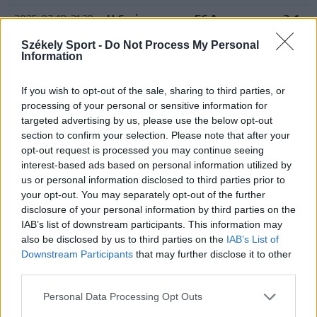
2025. 07. 18. 21:30
U Craiova
FC Argeș
3-1
Székely Sport -
Do Not Process My Personal
2025. 07. 19. 18:30
Kolozsvári U
UTA
1-1
Information
2025. 07. 19. 21:30
Petrolul
FCSB
0-1
If you wish to opt-out of the sale, sharing to third parties, or
2025. 07. 20.
Farul
Oțelul
3-2
processing of your personal or sensitive information for
18:30
targeted advertising by us, please use the below opt-out
section to confirm your selection. Please note that after your
2025. 07. 20. 21:30
Rapid
Kolozsvári CFR
1-1
opt-out request is processed you may continue seeing
interest-based ads based on personal information utilized by
2025. 07. 21. 19:00
Slobozia
FK Csíkszereda
6-1
us or personal information disclosed to third parties prior to
your opt-out. You may separately opt-out of the further
2025. 07. 21. 21:30
Dinamo
Botoșani
0-0
disclosure of your personal information by third parties on the
IAB’s list of downstream participants. This information may
also be disclosed by us to third parties on the
IAB’s List of
Szuperliga, 2025–2026-ös szezon,
Downstream Participants
that may further disclose it to other
alapszakasz
third parties.
#
Cs
M
Gy
D
V
Gk
P
Personal Data Processing Opt Outs
1
Kolozsvári U
2
1
1
0
5-2
4