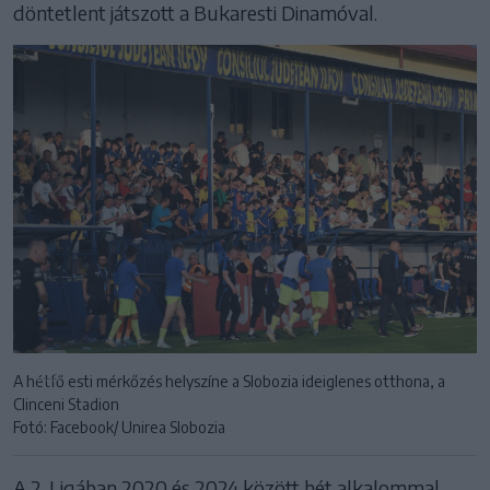
döntetlent játszott a Bukaresti Dinamóval.
A hétfő esti mérkőzés helyszíne a Slobozia ideiglenes otthona, a
Clinceni Stadion
Fotó: Facebook/ Unirea Slobozia
A 2. Ligában 2020 és 2024 között hét alkalommal