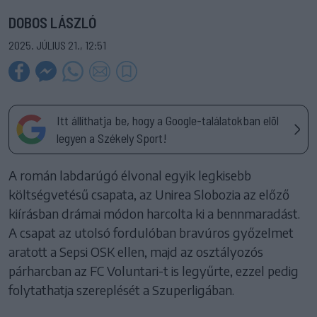
DOBOS LÁSZLÓ
2025. JÚLIUS 21., 12:51
Itt állíthatja be, hogy a Google-találatokban elöl
legyen a Székely Sport!
A román labdarúgó élvonal egyik legkisebb
költségvetésű csapata, az Unirea Slobozia az előző
kiírásban drámai módon harcolta ki a bennmaradást.
A csapat az utolsó fordulóban bravúros győzelmet
aratott a Sepsi OSK ellen, majd az osztályozós
párharcban az FC Voluntari-t is legyűrte, ezzel pedig
folytathatja szereplését a Szuperligában.