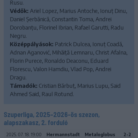
Rusu.
Védők:
Ariel Lopez, Marius Antoche, Ionuț Dinu,
Daniel Șerbănică, Constantin Toma, Andrei
Dorobanțu, Florinel Ibrian, Rafael Garutti, Radu
Negru.
Középpályások:
Patrick Dulcea, Ionuț Coadă,
Adnan Aganović, Mihăiță Lemnaru, Christ Afalna,
Florin Purece, Ronaldo Deaconu, Eduard
Florescu, Valon Hamdiu, Vlad Pop, Andrei
Dragu.
Támadók:
Cristian Bărbuț, Marius Lupu, Said
Ahmed Said, Raul Rotund.
Szuperliga, 2025–2026-ös szezon,
alapszakasz, 2. forduló
2025. 07. 18. 19:00
Hermannstadt
Metaloglobus
2-2