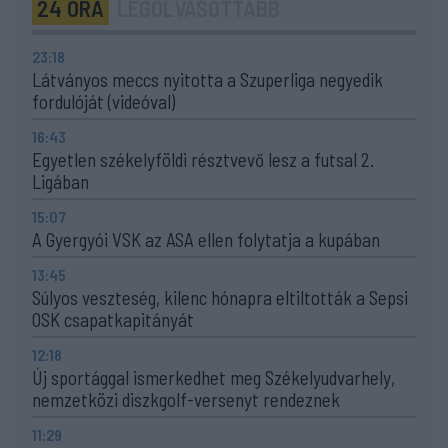
24 ÓRA
LEGOLVASOTTABB
23:18
Látványos meccs nyitotta a Szuperliga negyedik
fordulóját (videóval)
16:43
Egyetlen székelyföldi résztvevő lesz a futsal 2.
Ligában
15:07
A Gyergyói VSK az ASA ellen folytatja a kupában
13:45
Súlyos veszteség, kilenc hónapra eltiltották a Sepsi
OSK csapatkapitányát
12:18
Új sportággal ismerkedhet meg Székelyudvarhely,
nemzetközi diszkgolf-versenyt rendeznek
11:29