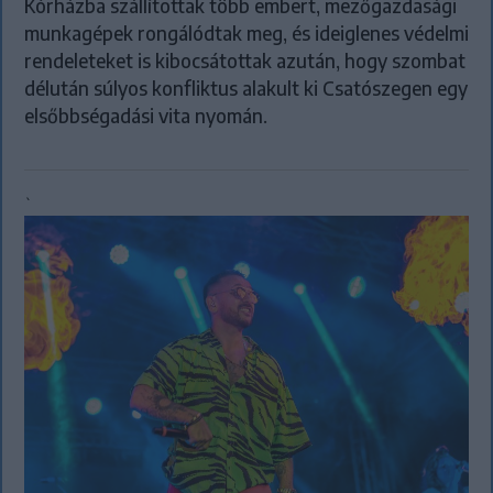
Kórházba szállítottak több embert, mezőgazdasági
munkagépek rongálódtak meg, és ideiglenes védelmi
rendeleteket is kibocsátottak azután, hogy szombat
délután súlyos konfliktus alakult ki Csatószegen egy
elsőbbségadási vita nyomán.
`