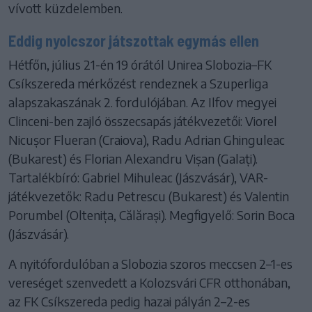
vívott küzdelemben.
Eddig nyolcszor játszottak egymás ellen
Hétfőn, július 21-én 19 órától Unirea Slobozia–FK
Csíkszereda mérkőzést rendeznek a Szuperliga
alapszakaszának 2. fordulójában. Az Ilfov megyei
Clinceni-ben zajló összecsapás játékvezetői: Viorel
Nicușor Flueran (Craiova), Radu Adrian Ghinguleac
(Bukarest) és Florian Alexandru Vișan (Galați).
Tartalékbíró: Gabriel Mihuleac (Jászvásár), VAR-
játékvezetők: Radu Petrescu (Bukarest) és Valentin
Porumbel (Oltenița, Călărași). Megfigyelő: Sorin Boca
(Jászvásár).
A nyitófordulóban a Slobozia szoros meccsen 2–1-es
vereséget szenvedett a Kolozsvári CFR otthonában,
az FK Csíkszereda pedig hazai pályán 2–2-es