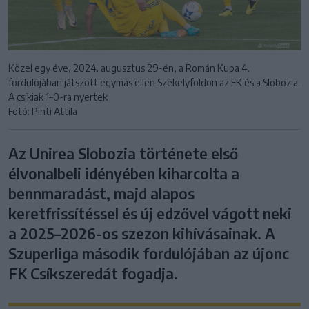
Közel egy éve, 2024. augusztus 29-én, a Román Kupa 4.
fordulójában játszott egymás ellen Székelyföldön az FK és a Slobozia.
A csíkiak 1–0-ra nyertek
Fotó: Pinti Attila
Az Unirea Slobozia története első
élvonalbeli idényében kiharcolta a
bennmaradást, majd alapos
keretfrissítéssel és új edzővel vágott neki
a 2025–2026-os szezon kihívásainak. A
Szuperliga második fordulójában az újonc
FK Csíkszeredát fogadja.