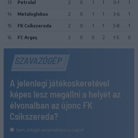
13
Petrolul
2
0
1
1
0-1
1
14
Metaloglobus
2
0
1
1
3-6
1
15
FK Csíkszereda
2
0
1
1
3-8
1
16
FC Argeș
2
0
0
2
1-5
0
SZAVAZÓGÉP
A jelenlegi játékoskeretével
képes lesz megállni a helyét az
élvonalban az újonc FK
Csíkszereda?
Igen, eléggé versenyképes a csapat