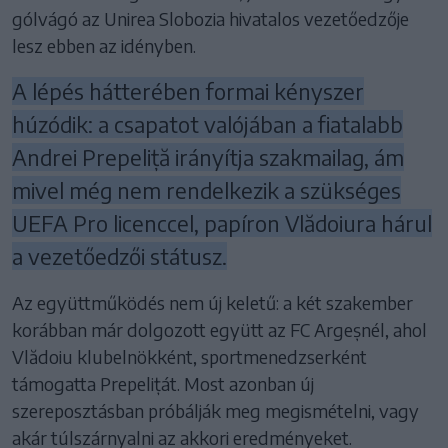
gólvágó az Unirea Slobozia hivatalos vezetőedzője
lesz ebben az idényben.
A lépés hátterében formai kényszer
húzódik: a csapatot valójában a fiatalabb
Andrei Prepeliță irányítja szakmailag, ám
mivel még nem rendelkezik a szükséges
UEFA Pro licenccel, papíron Vlădoiura hárul
a vezetőedzői státusz.
Az együttműködés nem új keletű: a két szakember
korábban már dolgozott együtt az FC Argeșnél, ahol
Vlădoiu klubelnökként, sportmenedzserként
támogatta Prepelițát. Most azonban új
szereposztásban próbálják meg megismételni, vagy
akár túlszárnyalni az akkori eredményeket.