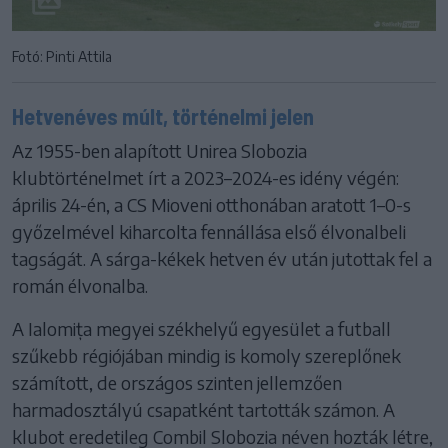
Fotó: Pinti Attila
Hetvenéves múlt, történelmi jelen
Az 1955-ben alapított Unirea Slobozia
klubtörténelmet írt a 2023–2024-es idény végén:
április 24-én, a CS Mioveni otthonában aratott 1–0-s
győzelmével kiharcolta fennállása első élvonalbeli
tagságát. A sárga-kékek hetven év után jutottak fel a
román élvonalba.
A Ialomița megyei székhelyű egyesület a futball
szűkebb régiójában mindig is komoly szereplőnek
számított, de országos szinten jellemzően
harmadosztályú csapatként tartották számon. A
klubot eredetileg Combil Slobozia néven hozták létre,