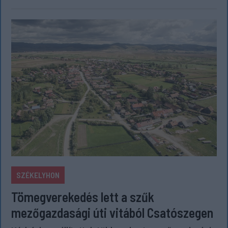
SZÉKELYHON
Tömegverekedés lett a szűk
mezőgazdasági úti vitából Csatószegen