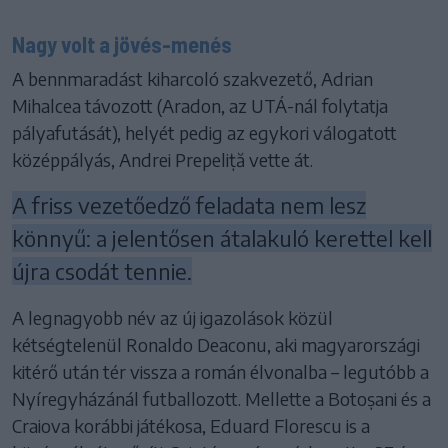
Nagy volt a jövés-menés
A bennmaradást kiharcoló szakvezető, Adrian
Mihalcea távozott (Aradon, az UTÁ-nál folytatja
pályafutását), helyét pedig az egykori válogatott
középpályás, Andrei Prepeliță vette át.
A friss vezetőedző feladata nem lesz
könnyű: a jelentősen átalakuló kerettel kell
újra csodát tennie.
A legnagyobb név az új igazolások közül
kétségtelenül Ronaldo Deaconu, aki magyarországi
kitérő után tér vissza a román élvonalba – legutóbb a
Nyíregyházánál futballozott. Mellette a Botoșani és a
Craiova korábbi játékosa, Eduard Florescu is a