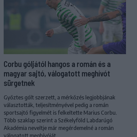
Corbu góljától hangos a román és a
magyar sajtó, válogatott meghívót
sürgetnek
Győztes gólt szerzett, a mérkőzés legjobbjának
választották, teljesítményével pedig a román
sportsajtó figyelmét is felkeltette Marius Corbu.
Több szaklap szerint a Székelyföld Labdarúgó
Akadémia neveltje már megérdemelné a román
válogatott meghívóját.