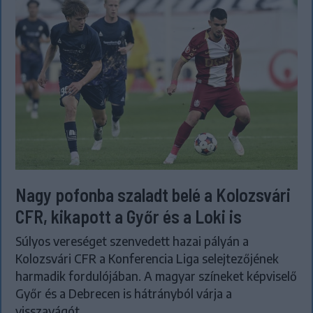
Nagy pofonba szaladt belé a Kolozsvári
CFR, kikapott a Győr és a Loki is
Súlyos vereséget szenvedett hazai pályán a
Kolozsvári CFR a Konferencia Liga selejtezőjének
harmadik fordulójában. A magyar színeket képviselő
Győr és a Debrecen is hátrányból várja a
visszavágót.