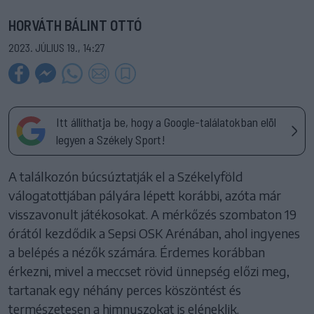
HORVÁTH BÁLINT OTTÓ
2023. JÚLIUS 19., 14:27
Itt állíthatja be, hogy a Google-találatokban elöl
legyen a Székely Sport!
A találkozón búcsúztatják el a Székelyföld
válogatottjában pályára lépett korábbi, azóta már
visszavonult játékosokat. A mérkőzés szombaton 19
órától kezdődik a Sepsi OSK Arénában, ahol ingyenes
a belépés a nézők számára. Érdemes korábban
érkezni, mivel a meccset rövid ünnepség előzi meg,
tartanak egy néhány perces köszöntést és
természetesen a himnuszokat is eléneklik.