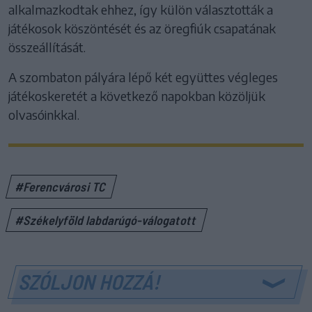
alkalmazkodtak ehhez, így külön választották a
játékosok köszöntését és az öregfiúk csapatának
összeállítását.
A szombaton pályára lépő két együttes végleges
játékoskeretét a következő napokban közöljük
olvasóinkkal.
#Ferencvárosi TC
#Székelyföld labdarúgó-válogatott
SZÓLJON HOZZÁ!