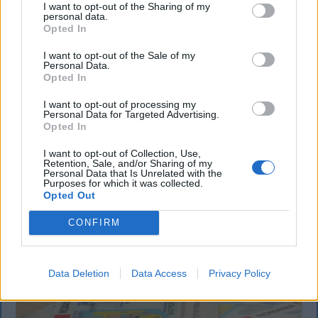
I want to opt-out of the Sharing of my
personal data.
Opted In
I want to opt-out of the Sale of my
KRÓNIKA
Personal Data.
Opted In
Büntetőfeljelentést tett Majka ügyvédje
I want to opt-out of processing my
a romániai telefonszámról érkezett
Personal Data for Targeted Advertising.
Opted In
fenyegetés miatt
I want to opt-out of Collection, Use,
Büntetőfeljelentést tett csütörtökön Majka
Retention, Sale, and/or Sharing of my
Personal Data that Is Unrelated with the
romániai jogi képviselője a sepsiszentgyörgyi Sic
Purposes for which it was collected.
Feszt fesztiválra tervezett koncert lemondását
Opted Out
kiváltó fenyegetés ügyében.
CONFIRM
Data Deletion
Data Access
Privacy Policy