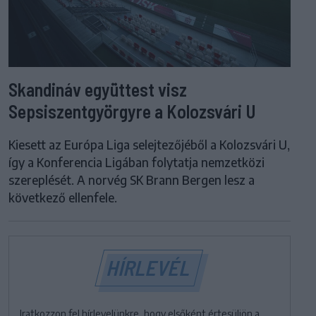
Skandináv együttest visz
Sepsiszentgyörgyre a Kolozsvári U
Kiesett az Európa Liga selejtezőjéből a Kolozsvári U,
így a Konferencia Ligában folytatja nemzetközi
szereplését. A norvég SK Brann Bergen lesz a
következő ellenfele.
HÍRLEVÉL
Iratkozzon fel hírlevelünkre, hogy elsőként értesüljön a