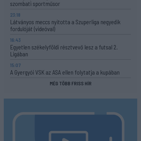
szombati sportműsor
23:18
Látványos meccs nyitotta a Szuperliga negyedik
fordulóját (videóval)
16:43
Egyetlen székelyföldi résztvevő lesz a futsal 2.
Ligában
15:07
A Gyergyói VSK az ASA ellen folytatja a kupában
MÉG TÖBB FRISS HÍR