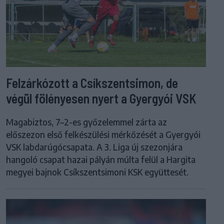
Felzárkózott a Csíkszentsimon, de
végül fölényesen nyert a Gyergyói VSK
Magabiztos, 7–2-es győzelemmel zárta az
előszezon első felkészülési mérkőzését a Gyergyói
VSK labdarúgócsapata. A 3. Liga új szezonjára
hangoló csapat hazai pályán múlta felül a Hargita
megyei bajnok Csíkszentsimoni KSK együttesét.