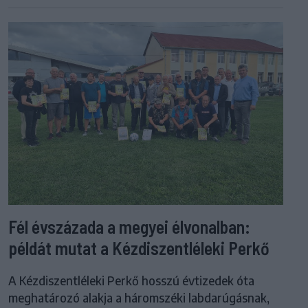
Fél évszázada a megyei élvonalban:
példát mutat a Kézdiszentléleki Perkő
A Kézdiszentléleki Perkő hosszú évtizedek óta
meghatározó alakja a háromszéki labdarúgásnak,