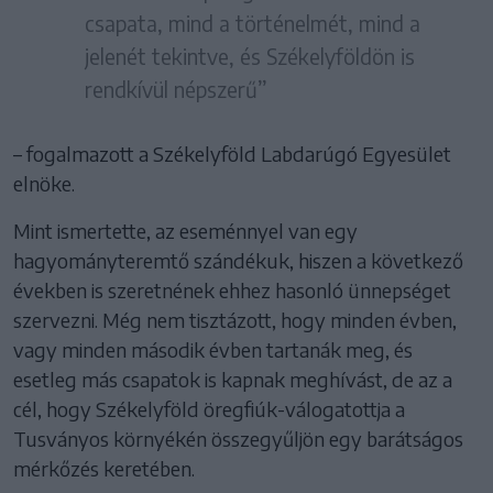
csapata, mind a történelmét, mind a
jelenét tekintve, és Székelyföldön is
rendkívül népszerű”
– fogalmazott a Székelyföld Labdarúgó Egyesület
elnöke.
Mint ismertette, az eseménnyel van egy
hagyományteremtő szándékuk, hiszen a következő
években is szeretnének ehhez hasonló ünnepséget
szervezni. Még nem tisztázott, hogy minden évben,
vagy minden második évben tartanák meg, és
esetleg más csapatok is kapnak meghívást, de az a
cél, hogy Székelyföld öregfiúk-válogatottja a
Tusványos környékén összegyűljön egy barátságos
mérkőzés keretében.