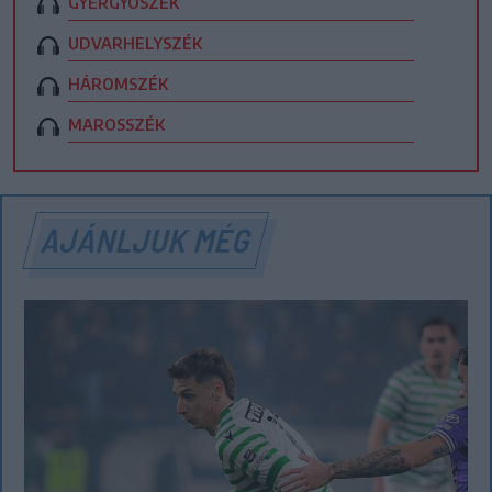
GYERGYÓSZÉK
UDVARHELYSZÉK
HÁROMSZÉK
MAROSSZÉK
AJÁNLJUK MÉG