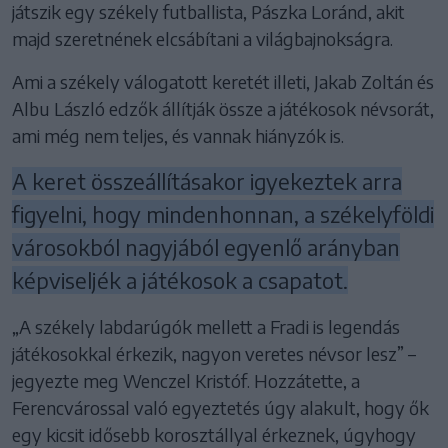
játszik egy székely futballista, Pászka Loránd, akit
majd szeretnének elcsábítani a világbajnokságra.
Ami a székely válogatott keretét illeti, Jakab Zoltán és
Albu László edzők állítják össze a játékosok névsorát,
ami még nem teljes, és vannak hiányzók is.
A keret összeállításakor igyekeztek arra
figyelni, hogy mindenhonnan, a székelyföldi
városokból nagyjából egyenlő arányban
képviseljék a játékosok a csapatot.
„A székely labdarúgók mellett a Fradi is legendás
játékosokkal érkezik, nagyon veretes névsor lesz” –
jegyezte meg Wenczel Kristóf. Hozzátette, a
Ferencvárossal való egyeztetés úgy alakult, hogy ők
egy kicsit idősebb korosztállyal érkeznek, úgyhogy