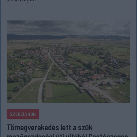
SZÉKELYHON
Tömegverekedés lett a szűk
mezőgazdasági úti vitából Csatószegen