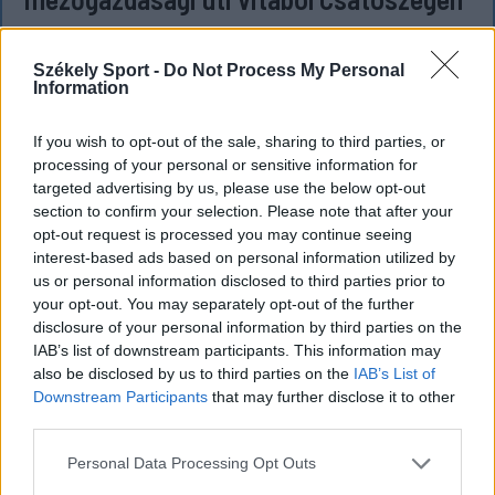
Kórházba szállítottak több embert, mezőgazdasági
munkagépek rongálódtak meg, és ideiglenes védelmi
Székely Sport -
Do Not Process My Personal
Information
rendeleteket is kibocsátottak azután, hogy szombat
délután súlyos konfliktus alakult ki Csatószegen egy
If you wish to opt-out of the sale, sharing to third parties, or
elsőbbségadási vita nyomán.
processing of your personal or sensitive information for
targeted advertising by us, please use the below opt-out
section to confirm your selection. Please note that after your
opt-out request is processed you may continue seeing
`
interest-based ads based on personal information utilized by
us or personal information disclosed to third parties prior to
your opt-out. You may separately opt-out of the further
disclosure of your personal information by third parties on the
IAB’s list of downstream participants. This information may
also be disclosed by us to third parties on the
IAB’s List of
Downstream Participants
that may further disclose it to other
third parties.
Personal Data Processing Opt Outs