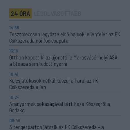
24 ÓRA
LEGOLVASOTTABB
14:55
Tesztmeccsen legyőzte első bajnoki ellenfelét az FK
Csíkszereda női focicsapata
13:16
Otthon kapott ki az újonctól a Marosvásárhelyi ASA,
a Steaua sem tudott nyerni
10:41
Kulcsjátékosok nélkül készül a Farul az FK
Csíkszereda ellen
10:24
Aranyérmek sokaságával tért haza Kőszegről a
Godako
09:46
A tengerparton játszik az FK Csíkszereda – a