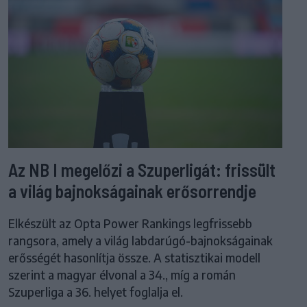
Az NB I megelőzi a Szuperligát: frissült
a világ bajnokságainak erősorrendje
Elkészült az Opta Power Rankings legfrissebb
rangsora, amely a világ labdarúgó-bajnokságainak
erősségét hasonlítja össze. A statisztikai modell
szerint a magyar élvonal a 34., míg a román
Szuperliga a 36. helyet foglalja el.