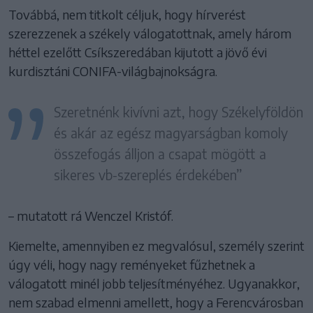
Továbbá, nem titkolt céljuk, hogy hírverést
szerezzenek a székely válogatottnak, amely három
héttel ezelőtt Csíkszeredában kijutott a jövő évi
kurdisztáni CONIFA-világbajnokságra.
Szeretnénk kivívni azt, hogy Székelyföldön
és akár az egész magyarságban komoly
összefogás álljon a csapat mögött a
sikeres vb-szereplés érdekében”
– mutatott rá Wenczel Kristóf.
Kiemelte, amennyiben ez megvalósul, személy szerint
úgy véli, hogy nagy reményeket fűzhetnek a
válogatott minél jobb teljesítményéhez. Ugyanakkor,
nem szabad elmenni amellett, hogy a Ferencvárosban