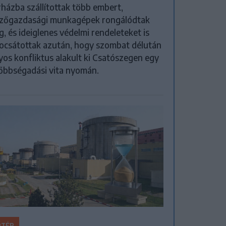
házba szállítottak több embert,
zőgazdasági munkagépek rongálódtak
, és ideiglenes védelmi rendeleteket is
ocsátottak azután, hogy szombat délután
yos konfliktus alakult ki Csatószegen egy
őbbségadási vita nyomán.
ŐTÉR