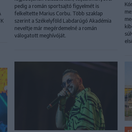
Kór
pedig a román sportsajtó figyelmét is
me
A
felkeltette Marius Corbu. Több szaklap
meg
FK
szerint a Székelyföld Labdarúgó Akadémia
kib
neveltje már megérdemelné a román
súl
válogatott meghívóját.
els
F