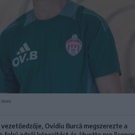
t lenni
 vezetőedzője, Ovidiu Burcă megszerezte a
 fokú edzői képesítést és átvette pro licence