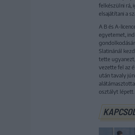
felkészülni rá,
elsajátítani a 
A B és A-licen
egyetemet, indo
gondolkodásána
Slatinánál kezd
tette ugyanezt
vezette fel az 
után tavaly jún
alátámasztotta 
osztályt lépett.
KAPCSO