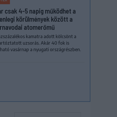
r csak 4-5 napig működhet a
lenlegi körülmények között a
rnavodai atomerőmű
zszázalékos kamatra adott kölcsönt a
artóztatott uzsorás. Akár 40 fok is
ható vasárnap a nyugati országrészben.