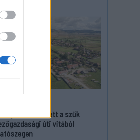
ZÉKELYHON
megverekedés lett a szűk
zőgazdasági úti vitából
atószegen