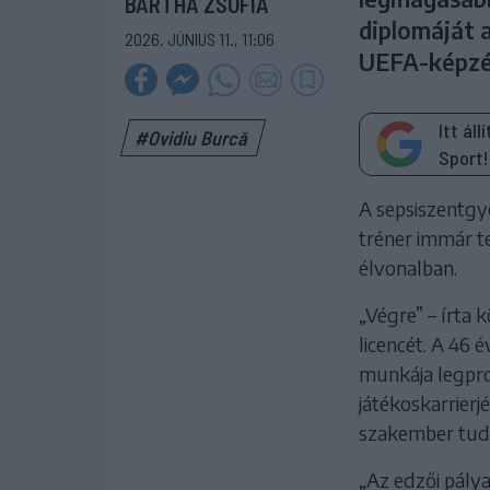
BARTHA ZSÓFIA
diplomáját 
2026. JÚNIUS 11., 11:06
UEFA-képzé
Itt ál
#Ovidiu Burcă
Sport!
A sepsiszentgy
tréner immár te
élvonalban.
„Végre” – írta 
licencét. A 46
munkája legprof
játékoskarrie
szakember tuda
„Az edzői pály