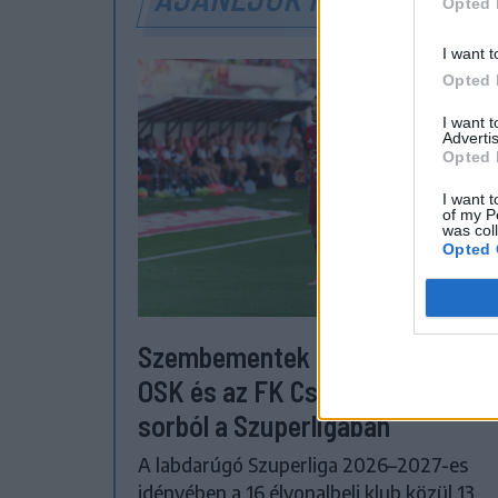
Opted 
I want t
Opted 
I want 
Advertis
Opted 
I want t
of my P
was col
Opted 
Szembementek a trenddel: a Se
OSK és az FK Csíkszereda kilóg 
sorból a Szuperligában
A labdarúgó Szuperliga 2026–2027-es
idényében a 16 élvonalbeli klub közül 13