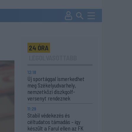
24 ÓRA
LEGOLVASOTTABB
12:18
Új sportággal ismerkedhet
meg Székelyudvarhely,
nemzetközi diszkgolf-
versenyt rendeznek
11:29
Stabil védekezés és
céltudatos támadás – így
készült a Farul ellen az FK