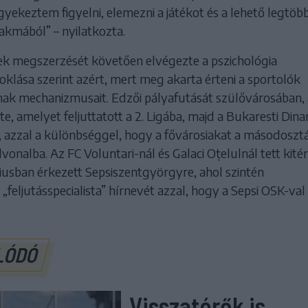
 igyekeztem figyelni, elemezni a játékot és a lehető legtöb
szakmából” – nyilatkozta.
cek megszerzését követően elvégezte a pszichológia
klása szerint azért, mert meg akarta érteni a sportolók
k mechanizmusait. Edzői pályafutását szülővárosában,
te, amelyet feljuttatott a 2. Ligába, majd a Bukaresti Din
, azzal a különbséggel, hogy a fővárosiakat a másodoszt
élvonalba. Az FC Voluntari-nál és Galaci Oțelulnál tett kité
iusban érkezett Sepsiszentgyörgyre, ahol szintén
„feljutásspecialista” hírnevét azzal, hogy a Sepsi OSK-val 
LÓDÓ
Visszatérők is