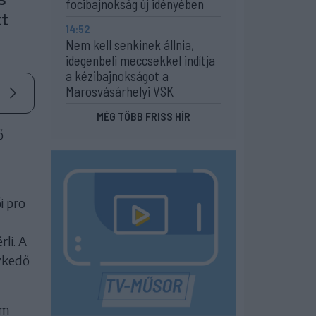
focibajnokság új idényében
tt
14:52
Nem kell senkinek állnia,
idegenbeli meccsekkel indítja
a kézibajnokságot a
Marosvásárhelyi VSK
MÉG TÖBB FRISS HÍR
ő
i pro
li. A
ykedő
em