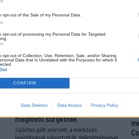
In
o opt-out of the Sale of my Personal Data.
In
to opt-out of processing my Personal Data for Targeted
ing.
In
o opt-out of Collection, Use, Retention, Sale, and/or Sharing
ersonal Data that Is Unrelated with the Purposes for which it
lected.
Out
CONFIRM
psi
Corbu góljától hangos a román és
S
Data Deletion
Data Access
Privacy Policy
a
a magyar sajtó, válogatott
Tö
meghívót sürgetnek
me
Győztes gólt szerzett, a mérkőzés
Cs
legjobbjának választották, teljesítményével