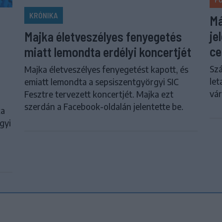
KRÓNIKA
Má
je
Majka életveszélyes fenyegetés
ce
miatt lemondta erdélyi koncertjét
Szá
Majka életveszélyes fenyegetést kapott, és
let
emiatt lemondta a sepsiszentgyörgyi SIC
vár
Fesztre tervezett koncertjét. Majka ezt
szerdán a Facebook-oldalán jelentette be.
ka
gyi