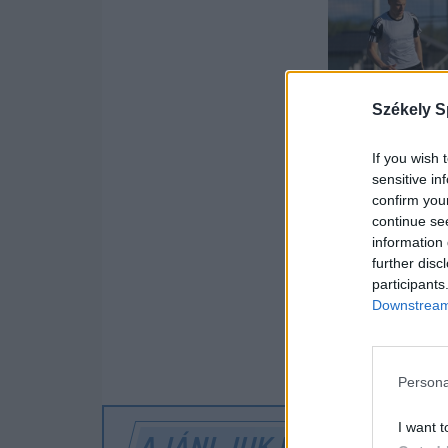
Székely S
If you wish 
sensitive in
confirm you
continue se
A labdarúgás v
information 
jelenti. Ez a k
further disc
és alapos felké
participants
Downstream 
SZÓLJON
Persona
I want t
AJÁNLJUK MÉG