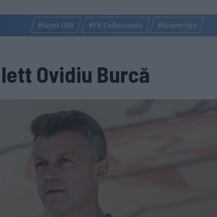
#Sepsi OSK
#FK Csíkszereda
#Szuperliga
lett Ovidiu Burcă