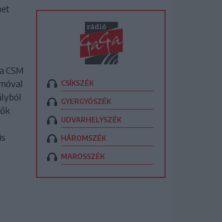
bet
 a CSM
amóval
CSÍKSZÉK
ályból
GYERGYÓSZÉK
rők
UDVARHELYSZÉK
is
HÁROMSZÉK
MAROSSZÉK