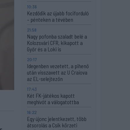
10:36
Kezdődik az újabb fociforduló
– pénteken a tévében
21:58
Nagy pofonba szaladt belé a
Kolozsvári CFR, kikapott a
Győr és a Loki is
20:17
Idegenben vezetett, a pihenő
után visszavett az U Craiova
az EL-selejtezőn
17:43
Két FK-játékos kapott
meghívót a válogatottba
16:22
Egy újonc jelentkezett, több
átsorolás a Csík körzeti
s