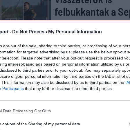
felbukkantak a Se
OSK első edzésén
port -
Do Not Process My Personal Information
to opt-out of the sale, sharing to third parties, or processing of your per
formation for targeted advertising by us, please use the below opt-out s
r selection. Please note that after your opt-out request is processed y
eing interest-based ads based on personal information utilized by us or
ilágában a legmagasabb edzői képesítést az UEFA Pro lic
disclosed to third parties prior to your opt-out. You may separately opt-
épzés a C, B és A-licencet követően érhető el, rendkívül öss
losure of your personal information by third parties on the IAB’s list of
szültséget igényel a jelentkezőktől.
. This information may also be disclosed by us to third parties on the
IA
Participants
that may further disclose it to other third parties.
 HOZZÁ!
l Data Processing Opt Outs
o opt-out of the Sharing of my personal data.