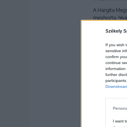
A Hargita Megy
meghozta, hiva
2-es eredmény
Székely S
A Székelyke
If you wish 
lejes pénzbü
sensitive in
confirm you
continue se
KAPCSO
information 
further disc
participants
Downstream 
Persona
I want t