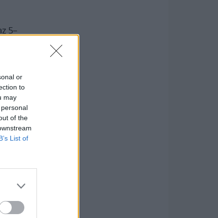
az 5–
 400
sonal or
ection to
ou may
 personal
out of the
 downstream
B’s List of
 a
 az