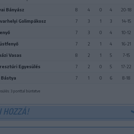
ai Bányász
8
4
0
4
20-18
varhelyi Golimpákosz
7
3
1
3
14-15
Fenyő
7
3
0
4
10-12
züstfenyő
7
2
1
4
16-21
ázi Vasas
8
2
1
5
7-15
resztúri Egyesülés
7
2
0
5
17-22
 Bástya
7
1
0
6
8-18
sülés: 3 ponttal büntetve
 HOZZÁ!