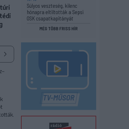
Súlyos veszteség, kilenc
túri
hónapra eltiltották a Sepsi
tédi
OSK csapatkapitányát
g
MÉG TÖBB FRISS HÍR
z–
ék
ot
tották.