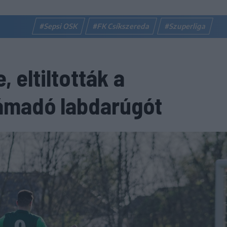
#Sepsi OSK
#FK Csíkszereda
#Szuperliga
 eltiltották a
támadó labdarúgót