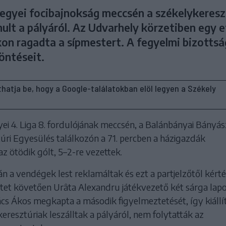
egyei focibajnokság meccsén a székelykeresz
ult a pályáról. Az Udvarhely körzetiben egy e
kon ragadta a sípmestert. A fegyelmi bizottsá
öntéseit.
líthatja be, hogy a Google-találatokban elöl legyen a Székely
ei 4. Liga 8. fordulójának meccsén, a Balánbányai Bányás
úri Egyesülés találkozón a 71. percben a házigazdák
z ötödik gólt, 5–2-re vezettek.
án a vendégek lest reklamáltak és ezt a partjelzőtől kért
tet követően Urâta Alexandru játékvezető két sárga lap
ács Ákos megkapta a második figyelmeztetését, így kiállí
keresztúriak leszálltak a pályáról, nem folytatták az