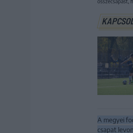
összecsapást, 
KAPCSO
A megyei fo
csapat levon