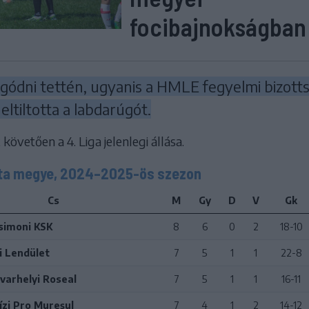
focibajnokságban
ágódni tettén, ugyanis a HMLE fegyelmi bizott
eltiltotta a labdarúgót.
követően a 4. Liga jelenlegi állása.
gita megye, 2024–2025-ös szezon
Cs
M
Gy
D
V
Gk
simoni KSK
8
6
0
2
18-10
i Lendület
7
5
1
1
22-8
varhelyi Roseal
7
5
1
1
16-11
zi Pro Mureșul
7
4
1
2
14-12