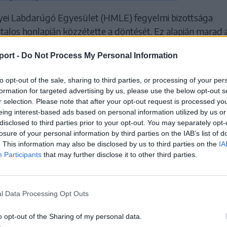
ei Labdarúgó Egyesület (HMLE) fegyelmi bizottsága
talos honlapján közzétette a döntését. Ez alapján marad 
 – miután megvolt a háromgólos különbség.
port -
Do Not Process My Personal Information
resztúri Egyesüléstől levontak három pontot,
to opt-out of the sale, sharing to third parties, or processing of your per
ntetést is kapott.
formation for targeted advertising by us, please use the below opt-out s
r selection. Please note that after your opt-out request is processed y
eing interest-based ads based on personal information utilized by us or
LÓDÓ
disclosed to third parties prior to your opt-out. You may separately opt-
losure of your personal information by third parties on the IAB’s list of
. This information may also be disclosed by us to third parties on the
IA
Torkon ragadta a
Participants
that may further disclose it to other third parties.
játékvezetőt, csak
l Data Processing Opt Outs
neve volt rangadó
o opt-out of the Sharing of my personal data.
Udvarhely körzeti