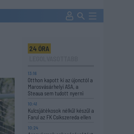
24 ÓRA
LEGOLVASOTTABB
13:16
Otthon kapott ki az újonctól a
Marosvásárhelyi ASA, a
Steaua sem tudott nyerni
10:41
Kulcsjátékosok nélkül készül a
Farul az FK Csíkszereda ellen
10:24