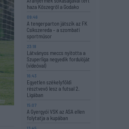
Aranyérmek sokaságával tért
haza Kőszegről a Godako
09:46
A tengerparton játszik az FK
Csíkszereda – a szombati
sportműsor
23:18
Látványos meccs nyitotta a
Szuperliga negyedik fordulóját
(videóval)
16:43
Egyetlen székelyföldi
résztvevő lesz a futsal 2.
Ligában
15:07
A Gyergyói VSK az ASA ellen
folytatja a kupában
13:45