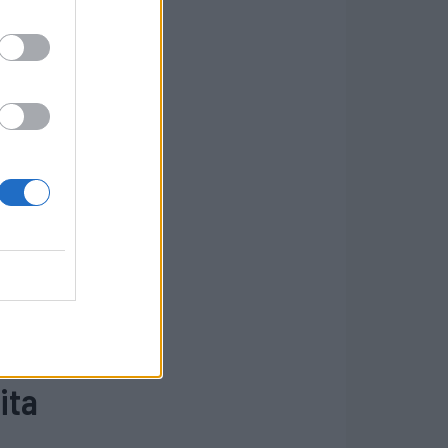
sa,
ost
ita