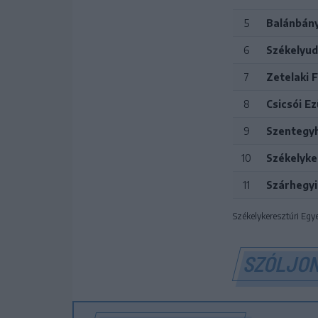
5
Balánbány
6
Székelyud
7
Zetelaki 
8
Csicsói E
9
Szentegyh
10
Székelyke
11
Szárhegyi
Székelykeresztúri Egye
SZÓLJON