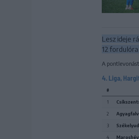
Lesz ideje r
12 fordulóra 
A pontlevonást 
4. Liga, Har
#
1
Csíkszent
2
Agyagfalv
3
Székelyud
4
Maroshéví