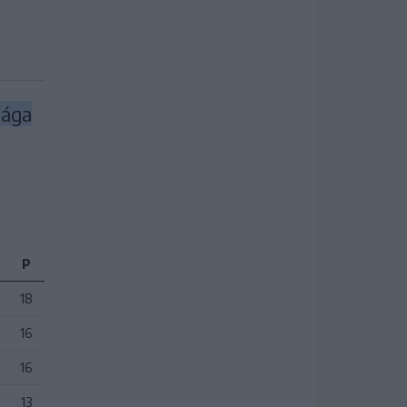
sága
P
18
16
16
13