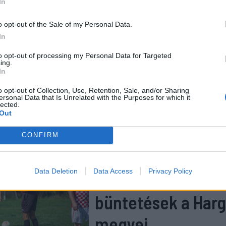
In
meccsének
o opt-out of the Sale of my Personal Data.
In
to opt-out of processing my Personal Data for Targeted
örzeti labdarúgó-bajnokság 6. Ligájának elmúlt hétvégi
ing.
In
az Alsósófalva–Etéd párharcának végén a vendégek játéko
 torkon ragadta a játékvezetőt.
o opt-out of Collection, Use, Retention, Sale, and/or Sharing
ersonal Data that Is Unrelated with the Purposes for which it
lected.
Out
LÓDÓ
CONFIRM
Eddig alig volt, m
Data Deletion
Data Access
Privacy Policy
potyognak a
büntetések a Harg
megyei