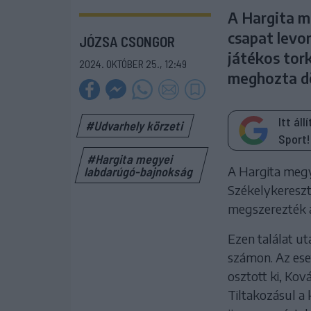
A Hargita m
csapat levon
JÓZSA CSONGOR
játékos tor
2024. OKTÓBER 25., 12:49
meghozta d
Itt ál
#Udvarhely körzeti
Sport!
#Hargita megyei
A Hargita megy
labdarúgó-bajnokság
Székelykereszt
megszerezték a
Ezen találat ut
számon. Az ese
osztott ki, Kov
Tiltakozásul a 