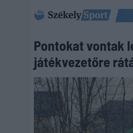
Pontokat vontak le,
játékvezetőre rá