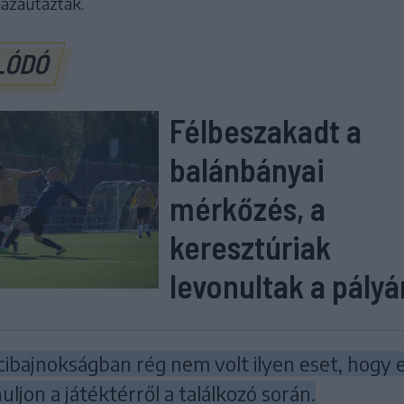
hazautaztak.
LÓDÓ
Félbeszakadt a
balánbányai
mérkőzés, a
keresztúriak
levonultak a pályá
cibajnokságban rég nem volt ilyen eset, hogy 
uljon a játéktérről a találkozó során.