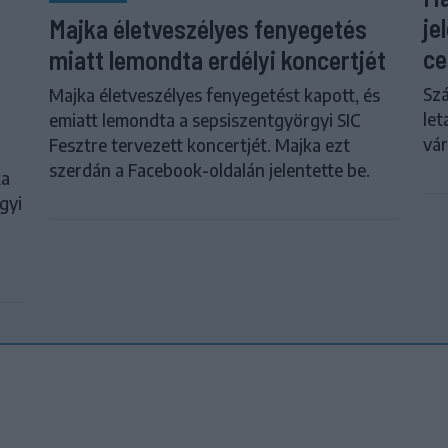
je
Majka életveszélyes fenyegetés
ce
miatt lemondta erdélyi koncertjét
Szá
Majka életveszélyes fenyegetést kapott, és
let
emiatt lemondta a sepsiszentgyörgyi SIC
vár
Fesztre tervezett koncertjét. Majka ezt
szerdán a Facebook-oldalán jelentette be.
ka
gyi