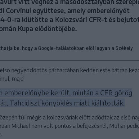
avúrt vitt véghez a másodosztályban szerepl
i Corvinul együttese, amely emberelőnyét
4–0-ra kiütötte a Kolozsvári CFR-t és bejutot
omán Kupa elődöntőjébe.
líthatja be, hogy a Google-találatokban elöl legyen a Székely
első negyeddöntős párharcában kedden este bátran kezd
inul, majd
en emberelőnybe került, miután a CFR görög
t, Tahcidiszt könyöklés miatt kiállították.
közepén túl mégis a kolozsváriak előtt adódtak az első n
nban Michael nem volt pontos a befejezésnél, Muhar pedi
.