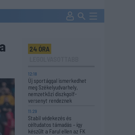
 a
24 ÓRA
LEGOLVASOTTABB
12:18
Új sportággal ismerkedhet
meg Székelyudvarhely,
nemzetközi diszkgolf-
versenyt rendeznek
11:29
Stabil védekezés és
céltudatos támadás – így
készült a Farul ellen az FK