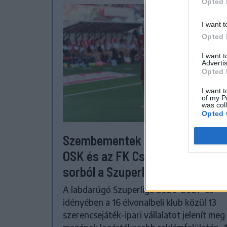
Opted 
I want t
Opted 
I want 
Advertis
Opted 
I want t
of my P
was col
Opted 
Szembementek a trenddel: a Se
OSK és az FK Csíkszereda kilóg 
sorból a Szuperligában
A labdarúgó Szuperliga 2026–2027-es
idényében a 16 élvonalbeli klub közül 13
szerencsejáték-ipari vállalatot jelenít meg