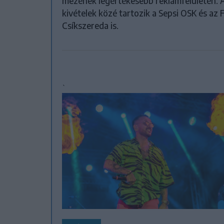
mezének legértékesebb reklámfelületén. 
kivételek közé tartozik a Sepsi OSK és az 
Csíkszereda is.
`