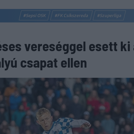
#Sepsi OSK
#FK Csíkszereda
#Szuperliga
éses vereséggel esett ki
yú csapat ellen