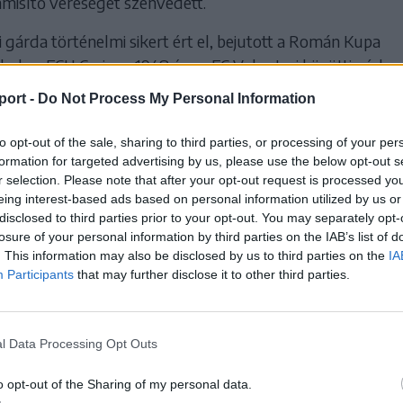
isítő vereséget szenvedett.
gárda történelmi sikert ért el, bejutott a Román Kupa
hol az FCU Craiova 1948 és az FC Voluntari közötti párhar
álkozik.
port -
Do Not Process My Personal Information
to opt-out of the sale, sharing to third parties, or processing of your per
Román Kupa, negyeddöntő:
formation for targeted advertising by us, please use the below opt-out s
di Corvinul–Kolozsvári CFR 4–0 (1–0).
r selection. Please note that after your opt-out request is processed y
ică (43.), Coman (50.), Pîrvulescu (67.), Pop (90+2.).
eing interest-based ads based on personal information utilized by us or
disclosed to third parties prior to your opt-out. You may separately opt-
losure of your personal information by third parties on the IAB’s list of
. This information may also be disclosed by us to third parties on the
IA
 HOZZÁ!
Participants
that may further disclose it to other third parties.
l Data Processing Opt Outs
o opt-out of the Sharing of my personal data.