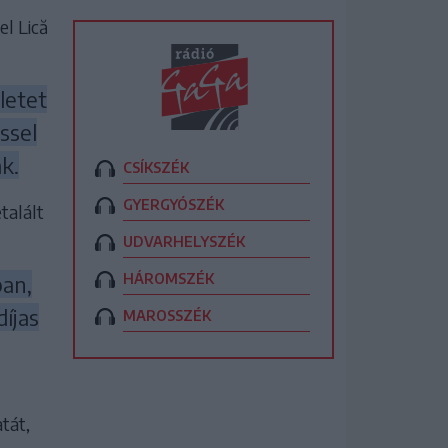
el Lică
letet
ssel
k.
CSÍKSZÉK
GYERGYÓSZÉK
talált
UDVARHELYSZÉK
HÁROMSZÉK
ban,
íjas
MAROSSZÉK
tát,