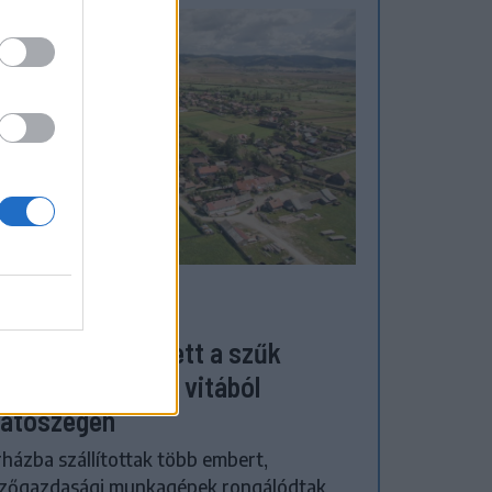
ZÉKELYHON
megverekedés lett a szűk
zőgazdasági úti vitából
atószegen
házba szállítottak több embert,
zőgazdasági munkagépek rongálódtak