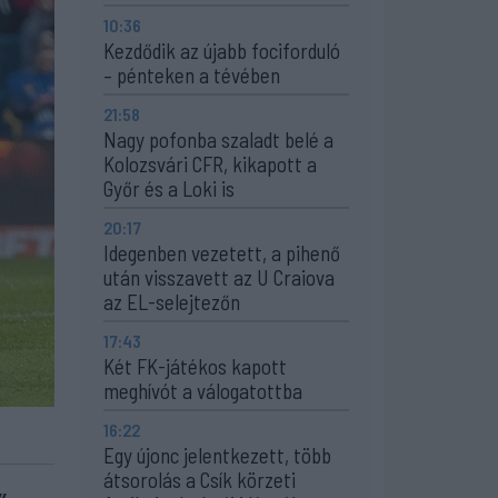
10:36
Kezdődik az újabb fociforduló
– pénteken a tévében
21:58
Nagy pofonba szaladt belé a
Kolozsvári CFR, kikapott a
Győr és a Loki is
20:17
Idegenben vezetett, a pihenő
után visszavett az U Craiova
az EL-selejtezőn
17:43
Két FK-játékos kapott
meghívót a válogatottba
16:22
Egy újonc jelentkezett, több
átsorolás a Csík körzeti