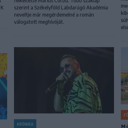
A
felkeltette Marius Corbu. Több szaklap
meg
FK
szerint a Székelyföld Labdarúgó Akadémia
kib
neveltje már megérdemelné a román
súl
válogatott meghívóját.
els
F
KRÓNIKA
Má