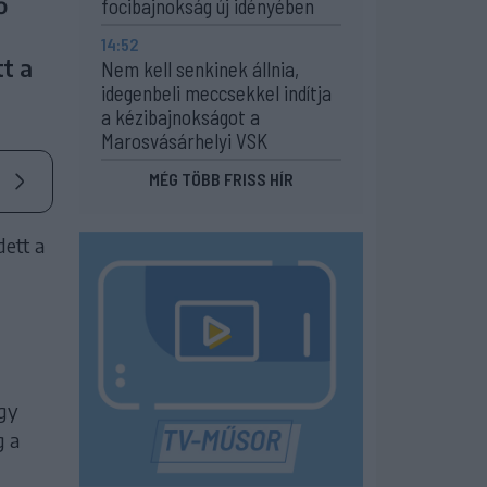
ő
focibajnokság új idényében
14:52
t a
Nem kell senkinek állnia,
idegenbeli meccsekkel indítja
a kézibajnokságot a
Marosvásárhelyi VSK
MÉG TÖBB FRISS HÍR
ett a
agy
g a