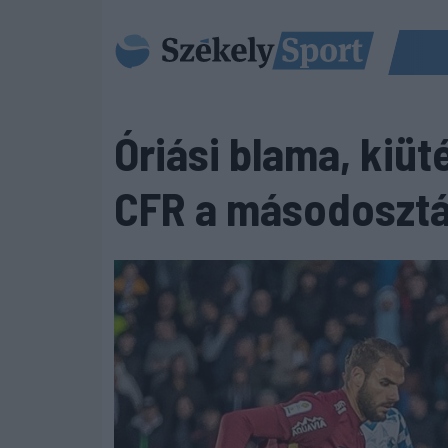
Óriási blama, kiüt
CFR a másodosztál