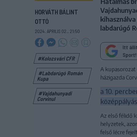
Hatalmas br
Vajdahunyad
HORVÁTH BÁLINT
kihasználva 
OTTÓ
labdarúgó R
2024. ÁPRILIS 02., 21:50
Itt ál
Sport!
#Kolozsvári CFR
A kupasorozat 
#Labdarúgó Román
házigazda Corv
Kupa
a 10. percb
#Vajdahunyadi
Corvinul
középpályásá
Az első félidő 
helyzetek, azo
felső lécre fejelt