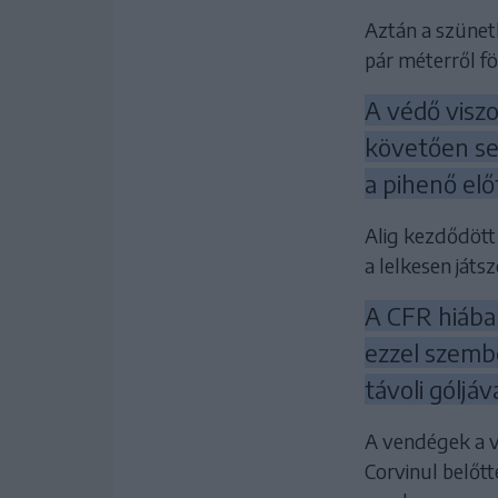
Aztán a szüneth
pár méterről f
A védő visz
követően sen
a pihenő el
Alig kezdődött 
a lelkesen ját
A CFR hiába
ezzel szembe
távoli góljá
A vendégek a v
Corvinul belőtt