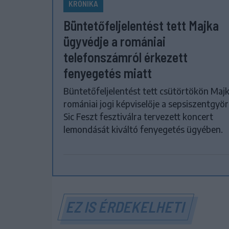
KRÓNIKA
Büntetőfeljelentést tett Majka
ügyvédje a romániai
telefonszámról érkezett
fenyegetés miatt
Büntetőfeljelentést tett csütörtökön Maj
romániai jogi képviselője a sepsiszentgyör
Sic Feszt fesztiválra tervezett koncert
lemondását kiváltó fenyegetés ügyében.
EZ IS ÉRDEKELHETI