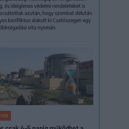
, és ideiglenes védelmi rendeleteket is
ocsátottak azután, hogy szombat délután
yos konfliktus alakult ki Csatószegen egy
őbbségadási vita nyomán.
ŐTÉR
r csak 4-5 napig működhet a