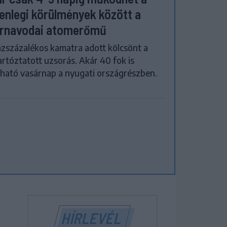
lenlegi körülmények között a
rnavodai atomerőmű
zszázalékos kamatra adott kölcsönt a
artóztatott uzsorás. Akár 40 fok is
ható vasárnap a nyugati országrészben.
HÍRLEVÉL