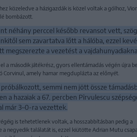
ez közeledve a házigazdák is közel voltak a gólhoz, Vior
ölé bombázott.
ont néhány perccel később revansot vett, szög
kitől sem zavartatva lőtt a hálóba, ezzel kevé
őtt megszerezte a vezetést a vajdahunyadiakna
el a második játékrész, gyors ellentámadás végén újra be
szó Corvinul, amely hamar megduplázta az előnyét.
 próbálkozott, semmi nem jött össze támadás
n a hazaiak a 67. percben Pîrvulescu szépségd
val már 3–0-ra vezettek.
égéig is tehetetlenek voltak, a hosszabbításban pedig a
e a negyedik találatát is, ezzel kiütötte Adrian Mutu csapa