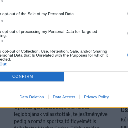
In
o opt-out of the Sale of my Personal Data.
In
to opt-out of processing my Personal Data for Targeted
ing.
In
o opt-out of Collection, Use, Retention, Sale, and/or Sharing
ersonal Data that Is Unrelated with the Purposes for which it
lected.
Out
CONFIRM
psi
Corbu góljától hangos a román és
S
a
a magyar sajtó, válogatott
Tö
meghívót sürgetnek
Data Deletion
Data Access
Privacy Policy
me
Győztes gólt szerzett, a mérkőzés
Cs
legjobbjának választották, teljesítményével
Kór
pedig a román sportsajtó figyelmét is
me