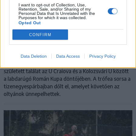
I want to opt-out of Collection, Use,
Retention, Sale, and/or Sharing of my
Personal Data that Is Unrelated with the
Purposes for which it was collected.
Opted Out
UNIVERSITATEA CRAIOVA
CONFIRM
A tizenegyesekig kellett várni a gólokra a
kupadöntőben
Data Deletion
Data Access
Privacy Policy
A rendes játékidőben és a hosszabbításban sem
született találat az U Craiova és a Kolozsvári U között
a labdarúgó Román Kupa döntőjében. A trófea sorsa a
tizenegyespárbajban dőlt el, amelyet követően az
oltyánok ünnepelhettek.