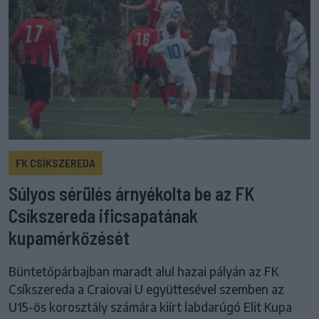
FK CSÍKSZEREDA
Súlyos sérülés árnyékolta be az FK
Csíkszereda ificsapatának
kupamérkőzését
Büntetőpárbajban maradt alul hazai pályán az FK
Csíkszereda a Craiovai U együttesével szemben az
U15-ös korosztály számára kiírt labdarúgó Elit Kupa