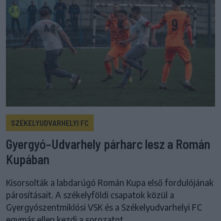
SZÉKELYUDVARHELYI FC
Gyergyó–Udvarhely párharc lesz a Román
Kupában
Kisorsolták a labdarúgó Román Kupa első fordulójának
párosításait. A székelyföldi csapatok közül a
Gyergyószentmiklósi VSK és a Székelyudvarhelyi FC
egymás ellen kezdi a sorozatot.