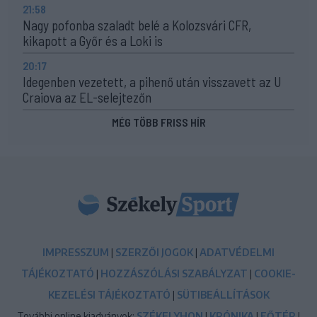
21:58
Nagy pofonba szaladt belé a Kolozsvári CFR,
kikapott a Győr és a Loki is
20:17
Idegenben vezetett, a pihenő után visszavett az U
Craiova az EL-selejtezőn
MÉG TÖBB FRISS HÍR
IMPRESSZUM
|
SZERZŐI JOGOK
|
ADATVÉDELMI
TÁJÉKOZTATÓ
|
HOZZÁSZÓLÁSI SZABÁLYZAT
|
COOKIE-
KEZELÉSI TÁJÉKOZTATÓ
|
SÜTIBEÁLLÍTÁSOK
További online kiadványok:
SZÉKELYHON
|
KRÓNIKA
|
FŐTÉR
|