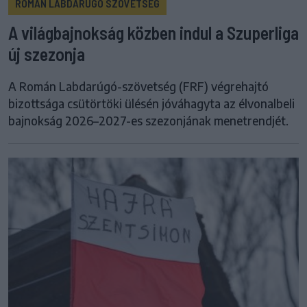
ROMÁN LABDARÚGÓ SZÖVETSÉG
A világbajnokság közben indul a Szuperliga
új szezonja
A Román Labdarúgó-szövetség (FRF) végrehajtó
bizottsága csütörtöki ülésén jóváhagyta az élvonalbeli
bajnokság 2026–2027-es szezonjának menetrendjét.