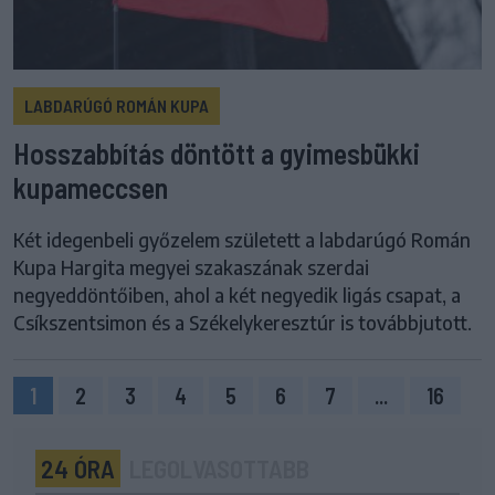
LABDARÚGÓ ROMÁN KUPA
Hosszabbítás döntött a gyimesbükki
kupameccsen
Két idegenbeli győzelem született a labdarúgó Román
Kupa Hargita megyei szakaszának szerdai
negyeddöntőiben, ahol a két negyedik ligás csapat, a
Csíkszentsimon és a Székelykeresztúr is továbbjutott.
1
2
3
4
5
6
7
...
16
24 ÓRA
LEGOLVASOTTABB