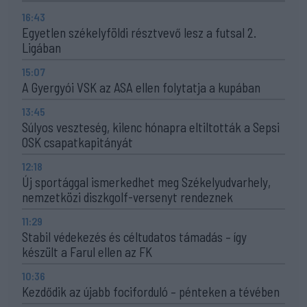
16:43
Egyetlen székelyföldi résztvevő lesz a futsal 2.
Ligában
15:07
A Gyergyói VSK az ASA ellen folytatja a kupában
13:45
Súlyos veszteség, kilenc hónapra eltiltották a Sepsi
OSK csapatkapitányát
12:18
Új sportággal ismerkedhet meg Székelyudvarhely,
nemzetközi diszkgolf-versenyt rendeznek
11:29
Stabil védekezés és céltudatos támadás – így
készült a Farul ellen az FK
10:36
Kezdődik az újabb fociforduló – pénteken a tévében