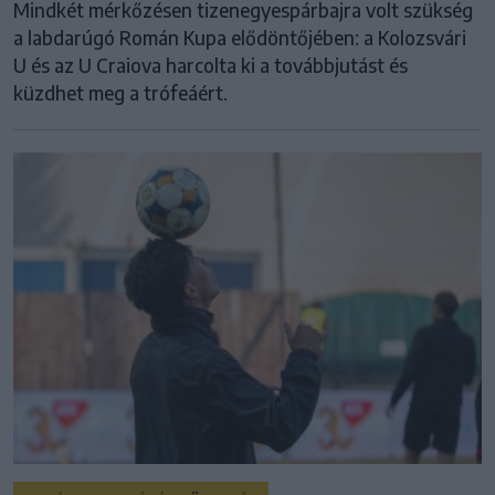
Mindkét mérkőzésen tizenegyespárbajra volt szükség
a labdarúgó Román Kupa elődöntőjében: a Kolozsvári
U és az U Craiova harcolta ki a továbbjutást és
küzdhet meg a trófeáért.