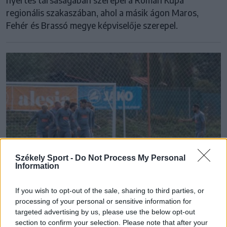
regionális szakaszában, ahol a másik ágon Maros,
Fehér és Brassó megye képviselője szerepel.
Székely Sport -
Do Not Process My Personal
Information
If you wish to opt-out of the sale, sharing to third parties, or
processing of your personal or sensitive information for
LABDARÚGÓ ROMÁN KUPA
targeted advertising by us, please use the below opt-out
section to confirm your selection. Please note that after your