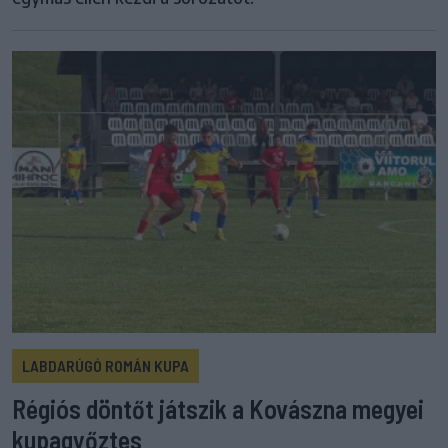
LABDARÚGÓ ROMÁN KUPA
Régiós döntőt játszik a Kovászna megyei
kupagyőztes