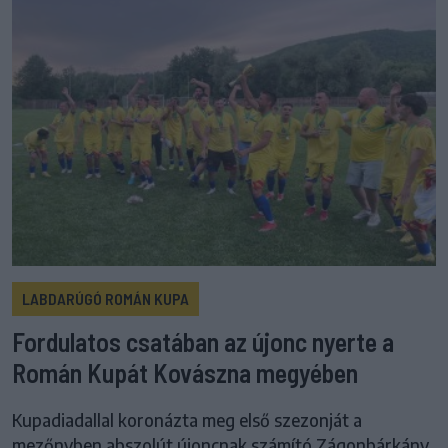
LABDARÚGÓ ROMÁN KUPA
Fordulatos csatában az újonc nyerte a
Román Kupát Kovászna megyében
Kupadiadallal koronázta meg első szezonját a
mezőnyben abszolút újoncnak számító Zágonbárkány,