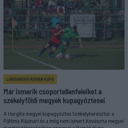
LABDARÚGÓ ROMÁN KUPA
Már ismerik csoportellenfeleiket a
székelyföldi megyék kupagyőztesei
A Hargita megyei kupagyőztes Székelykeresztúr a
Păltiniș Rășinari és a még nem ismert Kovászna megyei
nyertes társaságában szerepel a Román Kupa