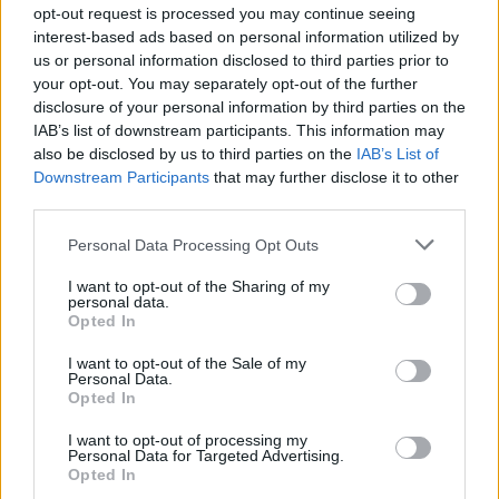
Marosvásárhelyi csapat nyerte a megyei
opt-out request is processed you may continue seeing
interest-based ads based on personal information utilized by
kupasorozatot
us or personal information disclosed to third parties prior to
your opt-out. You may separately opt-out of the further
A Marosvásárhelyi Vulturii csapatának győzelmével
disclosure of your personal information by third parties on the
zárult a labdarúgó Román Kupa Maros megyei
IAB’s list of downstream participants. This information may
also be disclosed by us to third parties on the
IAB’s List of
szakasza, miután a döntőben 2–0-ra múlta felül
Downstream Participants
that may further disclose it to other
Marosludast.
third parties.
Personal Data Processing Opt Outs
I want to opt-out of the Sharing of my
personal data.
Opted In
I want to opt-out of the Sale of my
Personal Data.
Opted In
I want to opt-out of processing my
Personal Data for Targeted Advertising.
Opted In