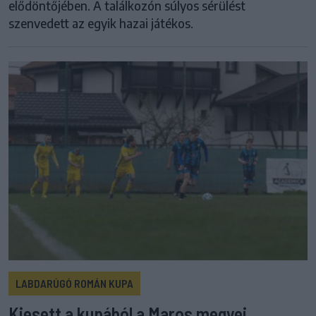
elődöntőjében. A találkozón súlyos sérülést
szenvedett az egyik hazai játékos.
LABDARÚGÓ ROMÁN KUPA
Kiesett a kupából a Maros megyei