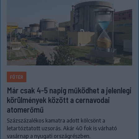
FŐTÉR
Már csak 4-5 napig működhet a jelenlegi
körülmények között a cernavodai
atomerőmű
Százszázalékos kamatra adott kölcsönt a
letartóztatott uzsorás. Akár 40 fok is várható
vasárnap a nyugati országrészben.