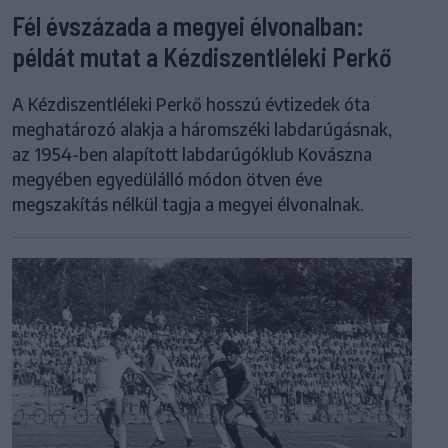
Fél évszázada a megyei élvonalban:
példát mutat a Kézdiszentléleki Perkő
A Kézdiszentléleki Perkő hosszú évtizedek óta
meghatározó alakja a háromszéki labdarúgásnak,
az 1954-ben alapított labdarúgóklub Kovászna
megyében egyedülálló módon ötven éve
megszakítás nélkül tagja a megyei élvonalnak.