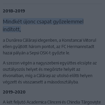
2018–2019
Mindkét újonc csapat győzelemmel
indított,
a Dunărea Călărași idegenben, a Konstancai Viitorul
ellen gyűjtött három pontot, az FC Hermannstadt
hazai pályán a Sepsi OSK-t győzte le.
A szezon végén a nagyszebeni együttes elcsípte az
osztályozós helyet és megőrizte helyét az
élvonalban, míg a Călărași az utolsó előtti helyen
végzett és visszaesett a másodosztályba.
2019–2020
A két feljutó Academica Clinceni és Chindia Târgoviște