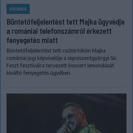
KRÓNIKA
Büntetőfeljelentést tett Majka ügyvédje
a romániai telefonszámról érkezett
fenyegetés miatt
Büntetőfeljelentést tett csütörtökön Majka
romániai jogi képviselője a sepsiszentgyörgyi Sic
Feszt fesztiválra tervezett koncert lemondását
kiváltó fenyegetés ügyében.