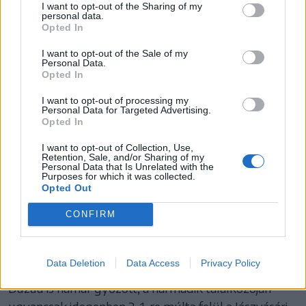
2023–2024
I want to opt-out of the Sharing of my
personal data.
Opted In
A három feljutó közül a Jászvásári Poli a harmadik, a
Dinamo az ötödik, a Galaci Oțelul pedig a tizedik
I want to opt-out of the Sale of my
Personal Data.
összecsapásán aratott sikert.
Opted In
A bajnokság folyamán a galaciak szerepeltek a
I want to opt-out of processing my
Personal Data for Targeted Advertising.
legjobban, az alsóház második pozíciójában zártak. A
Opted In
jászvásári klub kiharcolta az egyenes ágon való
I want to opt-out of Collection, Use,
bennmaradást, míg a Dinamo osztályozóra
Retention, Sale, and/or Sharing of my
Personal Data that Is Unrelated with the
kényszerült, amelyen legyűrte az FK Csíkszeredát.
Purposes for which it was collected.
Opted Out
2024–2025
CONFIRM
Az Unirea Slobozia rögtön az első fordulóban három
ponttal gazdagodott, miután meglepetésre
Data Deletion
Data Access
Privacy Policy
vendégként 1–0-ra verte a Konstancai Farult. A Gloria
Buzău is hamar győzött, a harmadik találkozóján