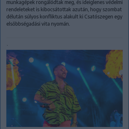
munkagépek rongálódtak meg, és ideiglenes védelmi
rendeleteket is kibocsátottak azután, hogy szombat
délután súlyos konfliktus alakult ki Csatószegen egy
elsőbbségadási vita nyomán.
`