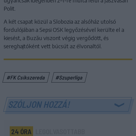
ugyancsak idegenben 2–1-re múlta felül a Jászvásári
Polit.
A két csapat közül a Slobozia az alsóház utolsó
fordulójában a Sepsi OSK legyőzésével kerülte el a
kiesést, a Buzău viszont végig vergődött, és
sereghajtóként vett búcsút az élvonaltól.
#FK Csíkszereda
#Szuperliga
SZÓLJON HOZZÁ!
24 ÓRA
LEGOLVASOTTABB