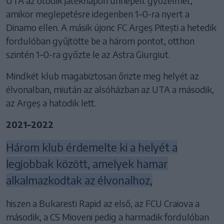
UTA az ötödik játéknapon ünnepelt győzelmet,
amikor meglepetésre idegenben 1–0-ra nyert a
Dinamo ellen. A másik újonc FC Argeș Pitești a hetedik
fordulóban gyűjtötte be a három pontot, otthon
szintén 1–0-ra győzte le az Astra Giurgiut.
Mindkét klub magabiztosan őrizte meg helyét az
élvonalban, miután az alsóházban az UTA a második,
az Argeș a hatodik lett.
2021–2022
Három klub érdemelte ki a helyét a
legjobbak között, amelyek hamar
alkalmazkodtak az élvonalhoz,
hiszen a Bukaresti Rapid az első, az FCU Craiova a
második, a CS Mioveni pedig a harmadik fordulóban