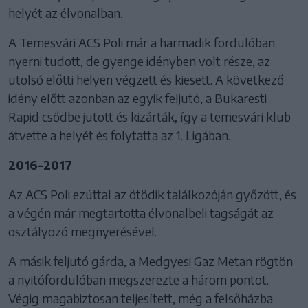
helyét az élvonalban.
A Temesvári ACS Poli már a harmadik fordulóban
nyerni tudott, de gyenge idényben volt része, az
utolsó előtti helyen végzett és kiesett. A következő
idény előtt azonban az egyik feljutó, a Bukaresti
Rapid csődbe jutott és kizárták, így a temesvári klub
átvette a helyét és folytatta az 1. Ligában.
2016–2017
Az ACS Poli ezúttal az ötödik találkozóján győzött, és
a végén már megtartotta élvonalbeli tagságát az
osztályozó megnyerésével.
A másik feljutó gárda, a Medgyesi Gaz Metan rögtön
a nyitófordulóban megszerezte a három pontot.
Végig magabiztosan teljesített, még a felsőházba