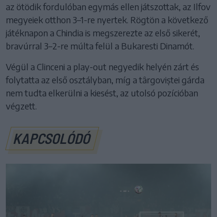
az ötödik fordulóban egymás ellen játszottak, az Ilfov
megyeiek otthon 3–1-re nyertek. Rögtön a következő
játéknapon a Chindia is megszerezte az első sikerét,
bravúrral 3–2-re múlta felül a Bukaresti Dinamót.
Végül a Clinceni a play-out negyedik helyén zárt és
folytatta az első osztályban, míg a târgoviștei gárda
nem tudta elkerülni a kiesést, az utolsó pozícióban
végzett.
KAPCSOLÓDÓ