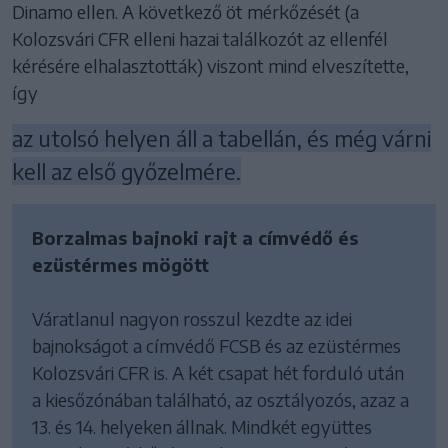
Dinamo ellen. A következő öt mérkőzését (a
Kolozsvári CFR elleni hazai találkozót az ellenfél
kérésére elhalasztották) viszont mind elveszítette,
így
az utolsó helyen áll a tabellán, és még várni
kell az első győzelmére.
Borzalmas bajnoki rajt a címvédő és
ezüstérmes mögött
Váratlanul nagyon rosszul kezdte az idei
bajnokságot a címvédő FCSB és az ezüstérmes
Kolozsvári CFR is. A két csapat hét forduló után
a kiesőzónában található, az osztályozós, azaz a
13. és 14. helyeken állnak. Mindkét együttes