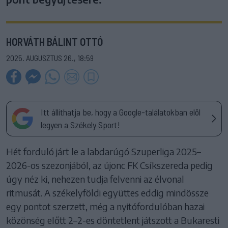
HORVÁTH BÁLINT OTTÓ
2025. AUGUSZTUS 26., 18:59
Itt állíthatja be, hogy a Google-találatokban elöl
legyen a Székely Sport!
Hét forduló járt le a labdarúgó Szuperliga 2025–
2026-os szezonjából, az újonc FK Csíkszereda pedig
úgy néz ki, nehezen tudja felvenni az élvonal
ritmusát. A székelyföldi együttes eddig mindössze
egy pontot szerzett, még a nyitófordulóban hazai
közönség előtt 2–2-es döntetlent játszott a Bukaresti