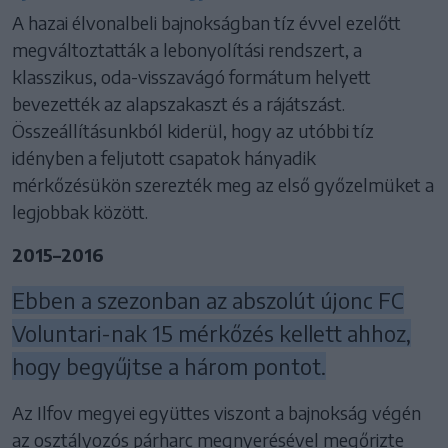
A hazai élvonalbeli bajnokságban tíz évvel ezelőtt
megváltoztatták a lebonyolítási rendszert, a
klasszikus, oda-visszavágó formátum helyett
bevezették az alapszakaszt és a rájátszást.
Összeállításunkból kiderül, hogy az utóbbi tíz
idényben a feljutott csapatok hányadik
mérkőzésükön szerezték meg az első győzelmüket a
legjobbak között.
2015–2016
Ebben a szezonban az abszolút újonc FC
Voluntari-nak 15 mérkőzés kellett ahhoz,
hogy begyűjtse a három pontot.
Az Ilfov megyei együttes viszont a bajnokság végén
az osztályozós párharc megnyerésével megőrizte