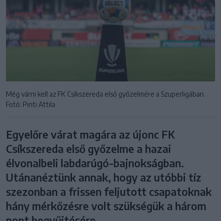
Még várni kell az FK Csíkszereda első győzelmére a Szuperligában.
Fotó: Pinti Attila
Egyelőre várat magára az újonc FK
Csíkszereda első győzelme a hazai
élvonalbeli labdarúgó-bajnokságban.
Utánanéztünk annak, hogy az utóbbi tíz
szezonban a frissen feljutott csapatoknak
hány mérkőzésre volt szükségük a három
pont begyűjtésére.