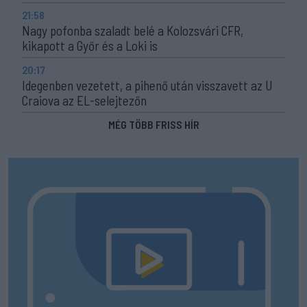
21:58
Nagy pofonba szaladt belé a Kolozsvári CFR,
kikapott a Győr és a Loki is
20:17
Idegenben vezetett, a pihenő után visszavett az U
Craiova az EL-selejtezőn
MÉG TÖBB FRISS HÍR