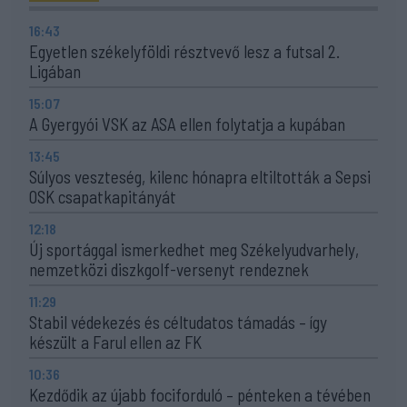
16:43
Egyetlen székelyföldi résztvevő lesz a futsal 2.
Ligában
15:07
A Gyergyói VSK az ASA ellen folytatja a kupában
13:45
Súlyos veszteség, kilenc hónapra eltiltották a Sepsi
OSK csapatkapitányát
12:18
Új sportággal ismerkedhet meg Székelyudvarhely,
nemzetközi diszkgolf-versenyt rendeznek
11:29
Stabil védekezés és céltudatos támadás – így
készült a Farul ellen az FK
10:36
Kezdődik az újabb fociforduló – pénteken a tévében