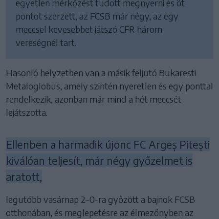
egyetlen mérkőzést tudott megnyerni és öt
pontot szerzett, az FCSB már négy, az egy
meccsel kevesebbet játszó CFR három
vereségnél tart.
Hasonló helyzetben van a másik feljutó Bukaresti
Metaloglobus, amely szintén nyeretlen és egy ponttal
rendelkezik, azonban már mind a hét meccsét
lejátszotta.
Ellenben a harmadik újonc FC Argeș Pitești
kiválóan teljesít, már négy győzelmet is
aratott,
legutóbb vasárnap 2–0-ra győzött a bajnok FCSB
otthonában, és meglepetésre az élmezőnyben az