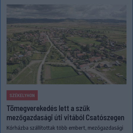
SZÉKELYHON
Tömegverekedés lett a szűk
mezőgazdasági úti vitából Csatószegen
Kórházba szállítottak több embert, mezőgazdasági