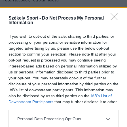
2022–2023
Székely Sport -
Do Not Process My Personal
Information
Az FC Hermannstadt, a Petrolul Ploiești és a
Kolozsvári U voltak az újoncok. A nagyszebeniek
If you wish to opt-out of the sale, sharing to third parties, or
rögtön a nyitófordulóban nyerni tudtak, míg a másik
processing of your personal or sensitive information for
targeted advertising by us, please use the below opt-out
két együttes egymás elleni párharcában a negyedik
section to confirm your selection. Please note that after your
játéknapon a ploiești-i gárda bizonyult jobbnak,
opt-out request is processed you may continue seeing
interest-based ads based on personal information utilized by
az U-nak pedig a 10. fordulóig kellett várni
us or personal information disclosed to third parties prior to
your opt-out. You may separately opt-out of the further
az első győzelmére.
disclosure of your personal information by third parties on the
IAB’s list of downstream participants. This information may
A szezon során remekül meneteltek, az alsóházban a
also be disclosed by us to third parties on the
IAB’s List of
Petrolul a második, illetve a kolozsvári csapat a
Downstream Participants
that may further disclose it to other
third parties.
negyedik, míg a Hermannstadt az ötödik helyen
végzett.
Personal Data Processing Opt Outs