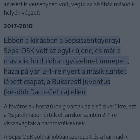
jutásért is versenyben volt, végül az alsóház második
helyén végzett.
2017–2018
Ebben a kiírásban a Sepsiszentgyörgyi
Sepsi OSK volt az egyik újonc, és már a
második fordulóban győzelmet ünnepelt,
hazai pályán 2–1-re nyert a másik szintet
lépett csapat, a Bukaresti Juventus
(később Daco-Getica) ellen.
A fővárosiak hosszú ideig vártak az első sikerükre, ezt
a 15. játéknapon érték el, amikor szintén 2–1-re
visszavágtak a háromszékieknek.
A Sepsi OSK sokkal jobban szerepelt és a harmadik